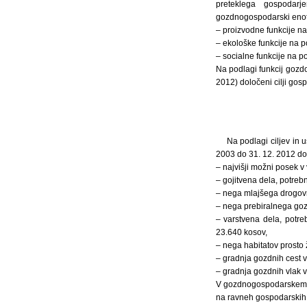
preteklega gospodarj
gozdnogospodarski enoti
– proizvodne funkcije na
– ekološke funkcije na p
– socialne funkcije na p
Na podlagi funkcij goz
2012) določeni cilji go
Na podlagi ciljev in
2003 do 31. 12. 2012 dol
– najvišji možni posek v
– gojitvena dela, potreb
– nega mlajšega drogovn
– nega prebiralnega goz
– varstvena dela, potreb
23.640 kosov,
– nega habitatov prosto ž
– gradnja gozdnih cest v
– gradnja gozdnih vlak v
V gozdnogospodarskem n
na ravneh gospodarskih 