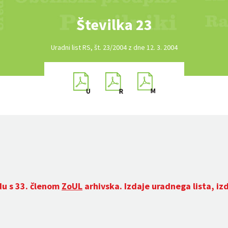
Številka 23
Uradni list RS, št. 23/2004 z dne 12. 3. 2004
du s 33. členom
ZoUL
arhivska. Izdaje uradnega lista, iz