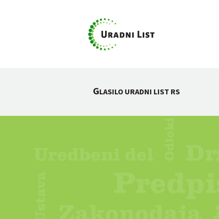
G
LASILO URADNI LIST RS