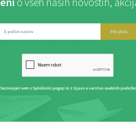
eni
o vseh naših novostih, akci
PRIJAVA
Seznanjen sem s
Splošnimi pogoji
in z
Izjavo o varstvu osebnih podatk