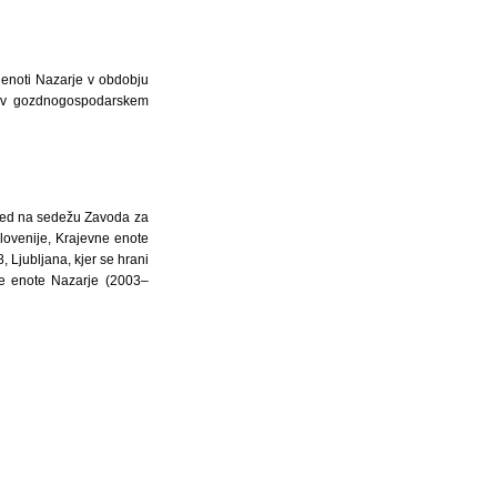
 enoti Nazarje v obdobju
eni v gozdnogospodarskem
led na sedežu Zavoda za
ovenije, Krajevne enote
, Ljubljana, kjer se hrani
e enote Nazarje (2003–