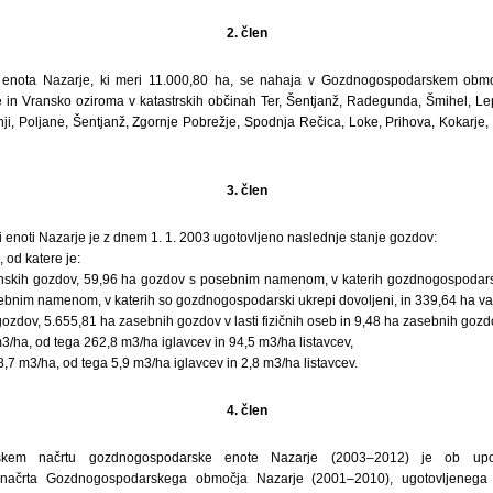
2. člen
enota Nazarje, ki meri 11.000,80 ha, se nahaja v Gozdnogospodarskem obmo
e in Vransko oziroma v katastrskih občinah Ter, Šentjanž, Radegunda, Šmihel, Lepa
nji, Poljane, Šentjanž, Zgornje Pobrežje, Spodnja Rečica, Loke, Prihova, Kokarje,
3. člen
enoti Nazarje je z dnem 1. 1. 2003 ugotovljeno naslednje stanje gozdov:
 od katere je:
skih gozdov, 59,96 ha gozdov s posebnim namenom, v katerih gozdnogospodarski
bnim namenom, v katerih so gozdnogospodarski ukrepi dovoljeni, in 339,64 ha va
ozdov, 5.655,81 ha zasebnih gozdov v lasti fizičnih oseb in 9,48 ha zasebnih gozdo
3/ha, od tega 262,8 m3/ha iglavcev in 94,5 m3/ha listavcev,
: 8,7 m3/ha, od tega 5,9 m3/ha iglavcev in 2,8 m3/ha listavcev.
4. člen
kem načrtu gozdnogospodarske enote Nazarje (2003–2012) je ob upoš
načrta Gozdnogospodarskega območja Nazarje (2001–2010), ugotovljenega s