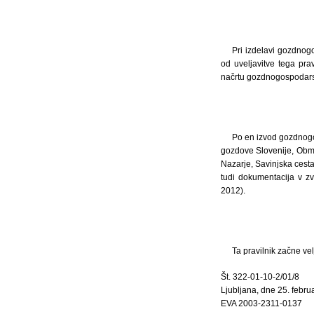
Pri izdelavi gozdnog
od uveljavitve tega pra
načrtu gozdnogospodars
Po en izvod gozdnog
gozdove Slovenije, Obm
Nazarje, Savinjska cesta 
tudi dokumentacija v 
2012).
Ta pravilnik začne ve
Št. 322-01-10-2/01/8
Ljubljana, dne 25. febru
EVA 2003-2311-0137