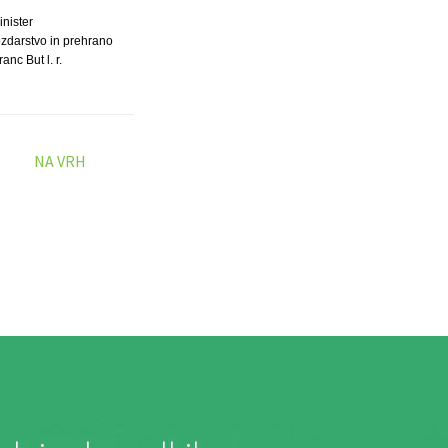
inister
ozdarstvo in prehrano
anc But l. r.
NA VRH