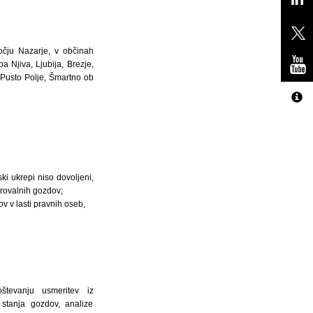
čju Nazarje, v občinah
 Njiva, Ljubija, Brezje,
 Pusto Polje, Šmartno ob
 ukrepi niso dovoljeni,
rovalnih gozdov;
v v lasti pravnih oseb,
tevanju usmeritev iz
tanja gozdov, analize