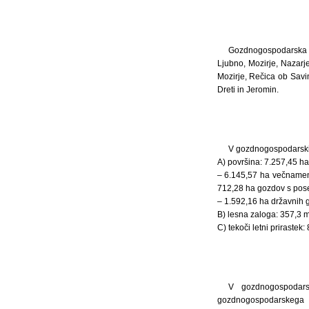
Gozdnogospodarska 
Ljubno, Mozirje, Nazarj
Mozirje, Rečica ob Savi
Dreti in Jeromin.
V gozdnogospodarski 
A) površina: 7.257,45 ha,
– 6.145,57 ha večnamen
712,28 ha gozdov s pose
– 1.592,16 ha državnih g
B) lesna zaloga: 357,3 m
C) tekoči letni prirastek
V gozdnogospodars
gozdnogospodarskega 