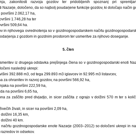
enja, zakonitosti razvoja gozdov ter pridobljenih spoznanj pri spremlj
 Nazarje, določeno, da so najbolj poudarjene funkcije gozdov, ki določajo način 
 površini 2.062,17 ha,
ovršini 1.746,28 ha ter
ovršini 509,64 ha.
dov in njihovega ovrednotenja so v gozdnogospodarskem načrtu gozdnogospodars
spodarjenja z gozdom in gozdnim prostorom ter usmeritve za njihovo doseganje.
5. člen
 usmeritev iz drugega odstavka prejšnjega člena so v gozdnogospodarski enoti Naz
očeni naslednji ukrepi:
 višini 392.888 m3, od tega 299.893 m3 iglavcev in 92.995 m3 listavcev,
na za ohranitev in razvoj gozdov, na površini 566,92 ha,
jaka na površini 222,59 ha,
da na površini 6,65 ha,
na za zaščito pred divjadjo, in sicer zaščita z ograjo v dolžini 570 m ter s koli
ivečih živali, in sicer na površini 2,09 ha,
 dolžini 16,35 km,
 dolžini 40 km.
ačrtu gozdnogospodarske enote Nazarje (2003–2012) so določeni ukrepi in nači
razredov in odsekov.