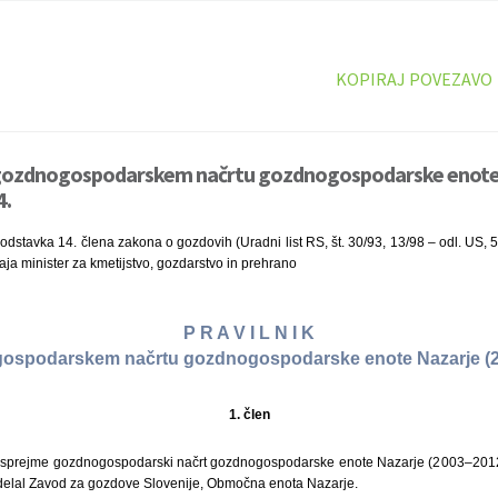
KOPIRAJ POVEZAVO
o gozdnogospodarskem načrtu gozdnogospodarske enote 
4.
stavka 14. člena zakona o gozdovih (Uradni list RS, št. 30/93, 13/98 – odl. US, 
aja minister za kmetijstvo, gozdarstvo in prehrano
P R A V I L N I K
ospodarskem načrtu gozdnogospodarske enote Nazarje (
1. člen
 sprejme gozdnogospodarski načrt gozdnogospodarske enote Nazarje (2003–2012),
izdelal Zavod za gozdove Slovenije, Območna enota Nazarje.