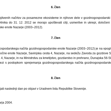
6. člen
ojitvenih načrtov za posamezne ekosisteme in njihove dele v gozdnogospodarski
vilnika do 31. 12. 2012 se morajo upoštevati cilji, usmeritve in ukrepi, določ
ke enote Nazarje (2003–2012).
7. člen
ospodarskega načrta gozdnogospodarske enote Nazarje (2003–2012) je na vpog
očne enote Nazarje, Savinjska cesta 4, Nazarje, na sedežu Zavoda za gozdove Sl
4, Nazarje, in na Ministrstvu za kmetijstvo, gozdarstvo in prehrano, Dunajska 56-58
zvezi s postopkom sprejemanja gozdnogospodarskega načrta gozdnogospodarsk
8. člen
ljati naslednji dan po objavi v Uradnem listu Republike Slovenije.
arja 2004.