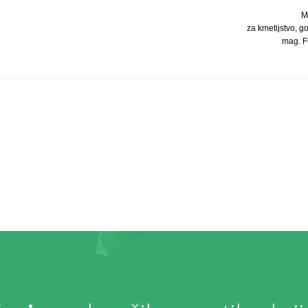
M
za kmetijstvo, g
mag. Fr