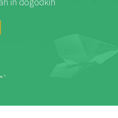
jah in dogodkih
ov
. *