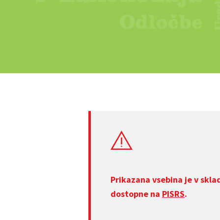
Prikazana vsebina je v skla
dostopne na
PISRS
.