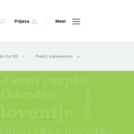
Prijava
Meni
dni list RS
Preklic dokumentov