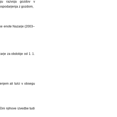
anju razvoja gozdov v
gospodarjenja z gozdom,
ke enote Nazarje (2003–
arje za obdobje od 1. 1.
čenjem ali tulci v obsegu
ni njihove izvedbe tudi