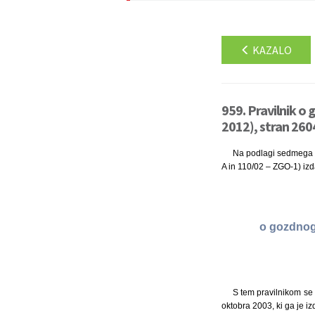
KAZALO
959. Pravilnik 
2012), stran 260
Na podlagi sedmega od
A in 110/02 – ZGO-1) izd
o gozdnog
S tem pravilnikom se
oktobra 2003, ki ga je 