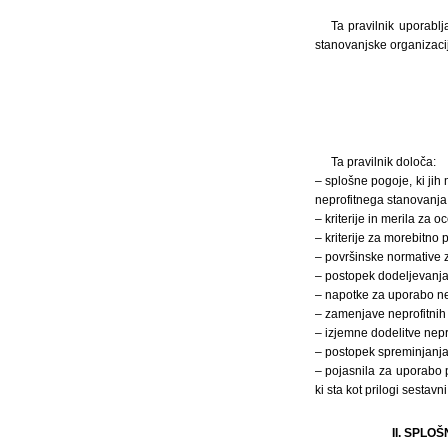
Ta pravilnik uporablj
stanovanjske organizacij
Ta pravilnik določa:
– splošne pogoje, ki jih 
neprofitnega stanovanja
– kriterije in merila za 
– kriterije za morebitno 
– površinske normative z
– postopek dodeljevanja 
– napotke za uporabo nep
– zamenjave neprofitnih
– izjemne dodelitve nepr
– postopek spreminjanja
– pojasnila za uporabo p
ki sta kot prilogi sestavni
II. SPL