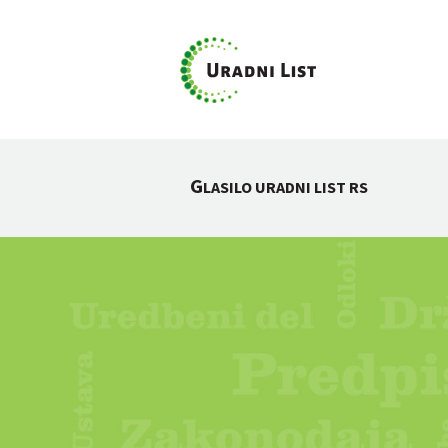
G
LASILO URADNI LIST RS