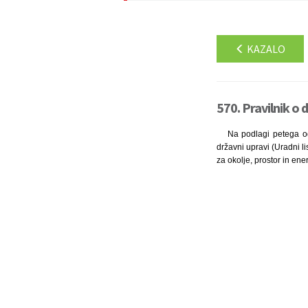
KAZALO
570. Pravilnik o 
Na podlagi petega od
državni upravi (Uradni l
za okolje, prostor in ener