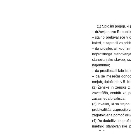
(1) Splošni pogoji, ki
– državljanstvo Republik
– stalno prebivališče v 
kateri je zaprosil za pri
– da prosilec ali kdo iz
neprofitnega stanovanja
stanovanjske stavbe, r
najemnino;
– da prosilec ali kdo iz
– da se mesečni dohodki
mejah, določenih v 5. čl
(2) Ženske in ženske z 
zavetiščih, centrih za 
začasnega bivališča.
(3) Invalidi, ki so tra
prebivališča, zaprosijo z
zagotovljena pomoč drug
(4) Do dodelitve neprofi
imetniki stanovanjske 