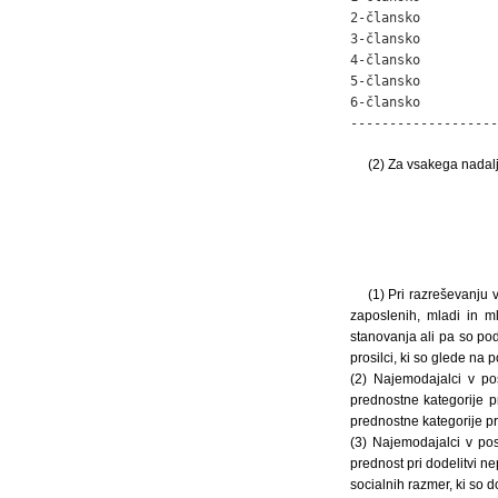
2-člansko          
3-člansko          
4-člansko          
5-člansko          
6-člansko          
-------------------
(2) Za vsakega nadalj
(1) Pri razreševanju 
zaposlenih, mladi in m
stanovanja ali pa so pod
prosilci, ki so glede na 
(2) Najemodajalci v po
prednostne kategorije pr
prednostne kategorije pro
(3) Najemodajalci v po
prednost pri dodelitvi n
socialnih razmer, ki so 