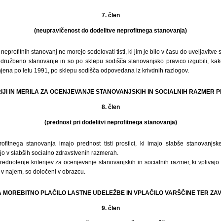
7. člen
(neupravičenost do dodelitve neprofitnega stanovanja)
eprofitnih stanovanj ne morejo sodelovati tisti, ki jim je bilo v času do uveljavit
ružbeno stanovanje in so po sklepu sodišča stanovanjsko pravico izgubili, kakor t
ena po letu 1991, po sklepu sodišča odpovedana iz krivdnih razlogov.
TERIJI IN MERILA ZA OCENJEVANJE STANOVANJSKIH IN SOCIALNIH RAZMER 
8. člen
(prednost pri dodelitvi neprofitnega stanovanja)
profitnega stanovanja imajo prednost tisti prosilci, ki imajo slabše stanovanjsk
ijo v slabših socialno zdravstvenih razmerah.
 vrednotenje kriterijev za ocenjevanje stanovanjskih in socialnih razmer, ki vplivajo
 v najem, so določeni v obrazcu.
 ZA MOREBITNO PLAČILO LASTNE UDELEŽBE IN VPLAČILO VARŠČINE TER Z
9. člen