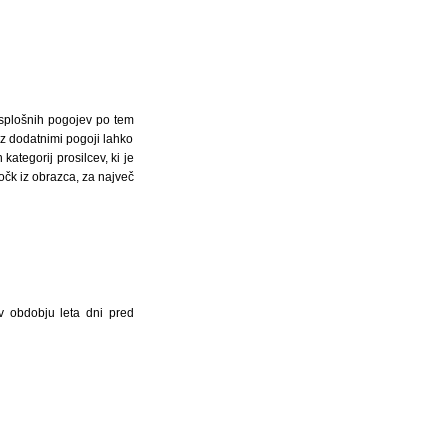
 splošnih pogojev po tem
i z dodatnimi pogoji lahko
ategorij prosilcev, ki je
očk iz obrazca, za največ
 v obdobju leta dni pred