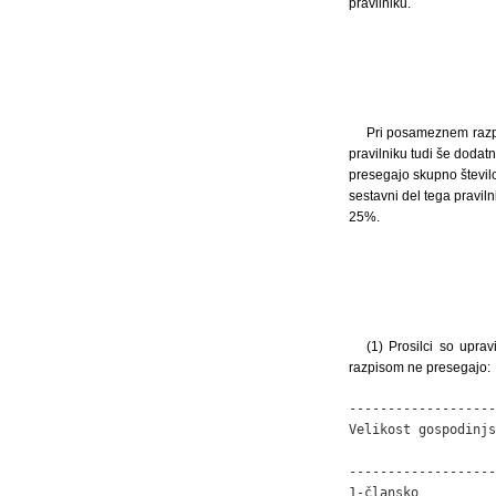
pravilniku.
Pri posameznem razpi
pravilniku tudi še dodatn
presegajo skupno število
sestavni del tega pravil
25%.
(1) Prosilci so upra
razpisom ne presegajo:
-------------------
Velikost gospodinjs
                   
-------------------
1-člansko          