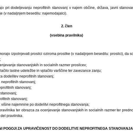
ajo pri dodeljevanju neprofitnih stanovanj v najem občine, država, javni stanovan
e (v nadaljnjem besedilu: najemodajalci).
2. člen
(vsebina pravilnika)
morajo izpolnjevati prosilci oziroma prosilke (v nadaljnjem besedilu: prosilci), da 
;
ocenjevanje stanovanjskih in socialnih razmer prosilcev;
plačilo lastne udeležbe in vplačilo varščine ter zavezance zanju;
a dodelitev neprofitnih stanovanj;
neprofitnih stanovanj;
rofitnih stanovanj;
 stanovanj;
ofitnih stanovanj;
 višine najemnine po dodelitvi neprofitnega stanovanja;
ravilnika ter obrazca za ocenjevanje stanovanjskih in socialnih razmer ter prednos
 del pravilnika.
OŠNI POGOJI ZA UPRAVIČENOST DO DODELITVE NEPROFITNEGA STANOVANJA