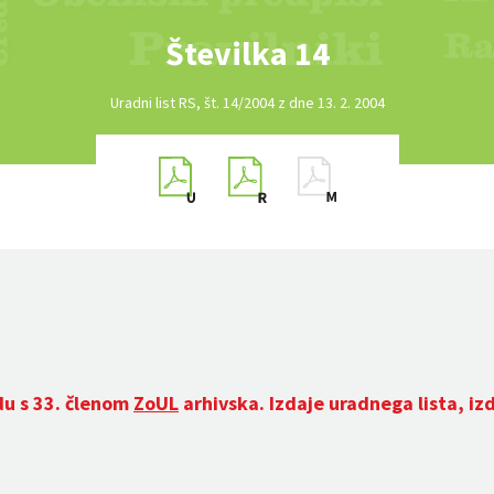
Številka 14
Uradni list RS, št. 14/2004 z dne 13. 2. 2004
du s 33. členom
ZoUL
arhivska. Izdaje uradnega lista, iz