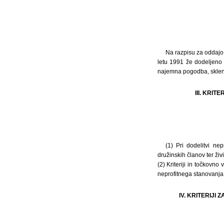
Na razpisu za oddajo n
letu 1991 že dodeljeno d
najemna pogodba, sklenj
III. KRI
(1) Pri dodelitvi ne
družinskih članov ter živ
(2) Kriteriji in točkovno
neprofitnega stanovanja
IV. KRITERIJI