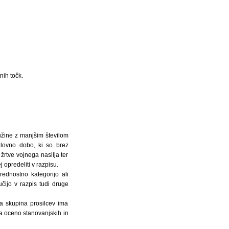
nih točk.
ružine z manjšim številom
elovno dobo, ki so brez
žrtve vojnega nasilja ter
 opredeliti v razpisu.
ednostno kategorijo ali
učijo v razpis tudi druge
a skupina prosilcev ima
na oceno stanovanjskih in