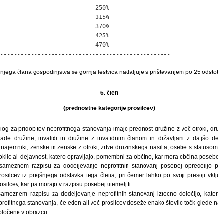
                            250%

                            315%

                            370%

                            425%

                            470%

--------------------------------------------------
njega člana gospodinjstva se gornja lestvica nadaljuje s prištevanjem po 25 odstot
6. člen
(prednostne kategorije prosilcev)
vlog za pridobitev neprofitnega stanovanja imajo prednost družine z več otroki, d
lade družine, invalidi in družine z invalidnim članom in državljani z daljšo d
najemniki, ženske in ženske z otroki, žrtve družinskega nasilja, osebe s statusom 
poklic ali dejavnost, katero opravljajo, pomembni za občino, kar mora občina posebej
sameznem razpisu za dodeljevanje neprofitnih stanovanj posebej opredelijo pr
osilcev iz prejšnjega odstavka tega člena, pri čemer lahko po svoji presoji vklj
silcev, kar pa morajo v razpisu posebej utemeljiti.
sameznem razpisu za dodeljevanje neprofitnih stanovanj izrecno določijo, kater
eprofitnega stanovanja, če eden ali več prosilcev doseže enako število točk glede 
določene v obrazcu.