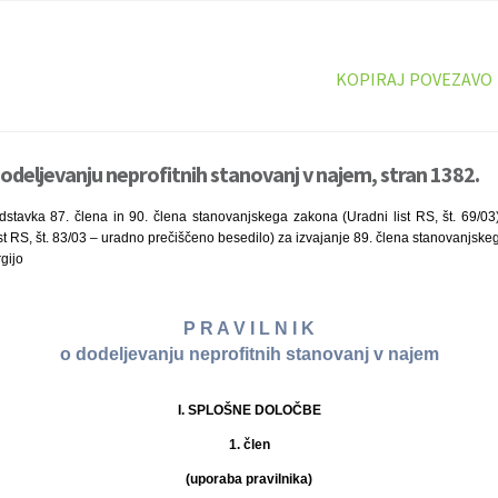
KOPIRAJ POVEZAVO
dodeljevanju neprofitnih stanovanj v najem, stran 1382.
stavka 87. člena in 90. člena stanovanjskega zakona (Uradni list RS, št. 69/03
ist RS, št. 83/03 – uradno prečiščeno besedilo) za izvajanje 89. člena stanovanjske
gijo
P R A V I L N I K
o dodeljevanju neprofitnih stanovanj v najem
I. SPLOŠNE DOLOČBE
1. člen
(uporaba pravilnika)