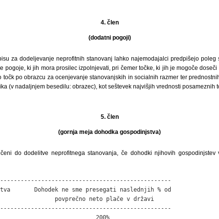
4. člen
(dodatni pogoji)
su za dodeljevanje neprofitnih stanovanj lahko najemodajalci predpišejo poleg
e pogoje, ki jih mora prosilec izpolnjevati, pri čemer točke, ki jih je mogoče doseč
 točk po obrazcu za ocenjevanje stanovanjskih in socialnih razmer ter prednostnih k
nika (v nadaljnjem besedilu: obrazec), kot seštevek najvišjih vrednosti posameznih t
5. člen
(gornja meja dohodka gospodinjstva)
vičeni do dodelitve neprofitnega stanovanja, če dohodki njihovih gospodinjstev
--------------------------------------------------

tva       Dohodek ne sme presegati naslednjih % od

                povprečno neto plače v državi

--------------------------------------------------

                            200%
