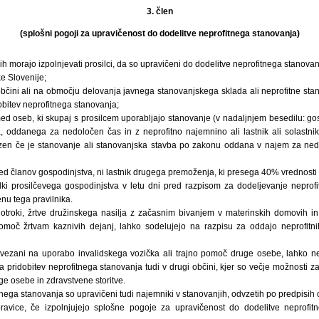
3. člen
(splošni pogoji za upravičenost do dodelitve neprofitnega stanovanja)
 jih morajo izpolnjevati prosilci, da so upravičeni do dodelitve neprofitnega stanovan
e Slovenije;
občini ali na območju delovanja javnega stanovanjskega sklada ali neprofitne sta
dobitev neprofitnega stanovanja;
med oseb, ki skupaj s prosilcem uporabljajo stanovanje (v nadaljnjem besedilu: go
, oddanega za nedoločen čas in z neprofitno najemnino ali lastnik ali solastni
azen če je stanovanje ali stanovanjska stavba po zakonu oddana v najem za nedo
med članov gospodinjstva, ni lastnik drugega premoženja, ki presega 40% vrednost
 prosilčevega gospodinjstva v letu dni pred razpisom za dodeljevanje neprofit
enu tega pravilnika.
otroki, žrtve družinskega nasilja z začasnim bivanjem v materinskih domovih in 
pomoč žrtvam kaznivih dejanj, lahko sodelujejo na razpisu za oddajo neprofitni
jno vezani na uporabo invalidskega vozička ali trajno pomoč druge osebe, lahko n
a pridobitev neprofitnega stanovanja tudi v drugi občini, kjer so večje možnosti za 
e osebe in zdravstvene storitve.
tnega stanovanja so upravičeni tudi najemniki v stanovanjih, odvzetih po predpisih o
pravice, če izpolnjujejo splošne pogoje za upravičenost do dodelitve neprofi