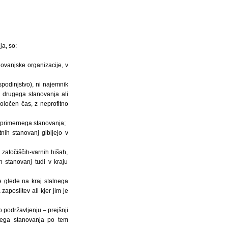
ja, so:
novanjske organizacije, v
spodinjstvo), ni najemnik
k drugega stanovanja ali
ločen čas, z neprofitno
i primernega stanovanja;
nih stanovanj gibljejo v
zatočiščih-varnih hišah,
h stanovanj tudi v kraju
e glede na kraj stalnega
zaposlitev ali kjer jim je
 podržavljenju – prejšnji
tnega stanovanja po tem