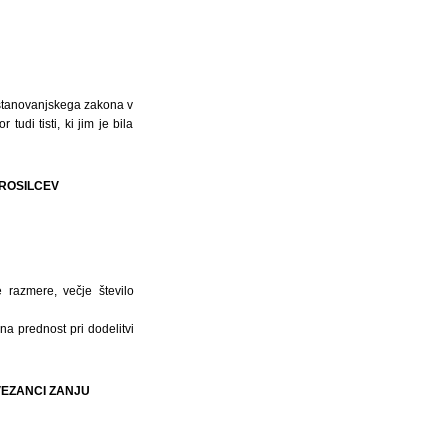
ve stanovanjskega zakona v
udi tisti, ki jim je bila
PROSILCEV
e razmere, večje število
 na prednost pri dodelitvi
AVEZANCI ZANJU