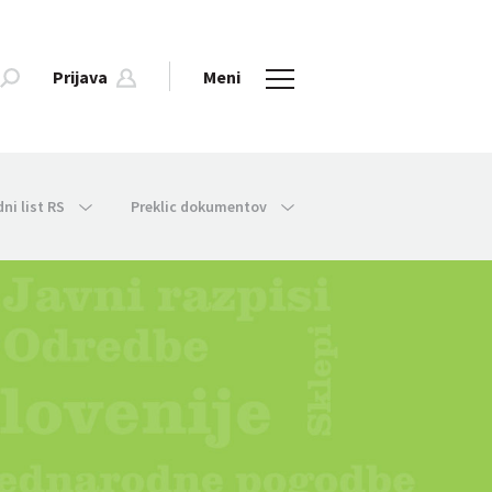
Prijava
Meni
dni list RS
Preklic dokumentov