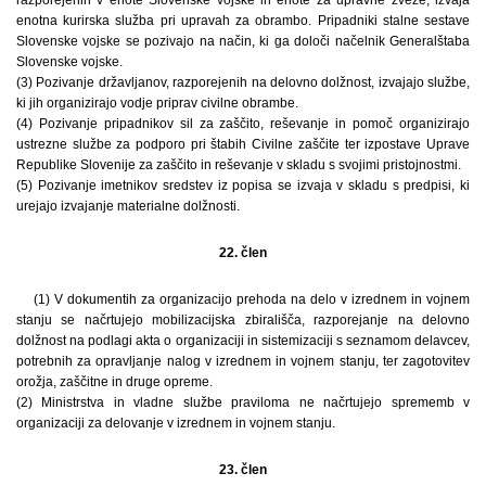
enotna kurirska služba pri upravah za obrambo. Pripadniki stalne sestave
Slovenske vojske se pozivajo na način, ki ga določi načelnik Generalštaba
Slovenske vojske.
(3) Pozivanje državljanov, razporejenih na delovno dolžnost, izvajajo službe,
ki jih organizirajo vodje priprav civilne obrambe.
(4) Pozivanje pripadnikov sil za zaščito, reševanje in pomoč organizirajo
ustrezne službe za podporo pri štabih Civilne zaščite ter izpostave Uprave
Republike Slovenije za zaščito in reševanje v skladu s svojimi pristojnostmi.
(5) Pozivanje imetnikov sredstev iz popisa se izvaja v skladu s predpisi, ki
urejajo izvajanje materialne dolžnosti.
22. člen
(1) V dokumentih za organizacijo prehoda na delo v izrednem in vojnem
stanju se načrtujejo mobilizacijska zbirališča, razporejanje na delovno
dolžnost na podlagi akta o organizaciji in sistemizaciji s seznamom delavcev,
potrebnih za opravljanje nalog v izrednem in vojnem stanju, ter zagotovitev
orožja, zaščitne in druge opreme.
(2) Ministrstva in vladne službe praviloma ne načrtujejo sprememb v
organizaciji za delovanje v izrednem in vojnem stanju.
23. člen