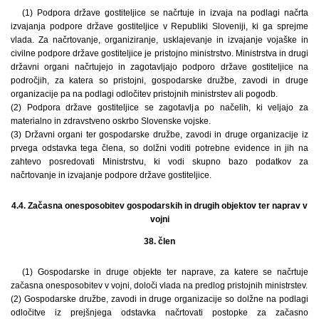
(1) Podpora države gostiteljice se načrtuje in izvaja na podlagi načrta
izvajanja podpore države gostiteljice v Republiki Sloveniji, ki ga sprejme
vlada. Za načrtovanje, organiziranje, usklajevanje in izvajanje vojaške in
civilne podpore države gostiteljice je pristojno ministrstvo. Ministrstva in drugi
državni organi načrtujejo in zagotavljajo podporo države gostiteljice na
področjih, za katera so pristojni, gospodarske družbe, zavodi in druge
organizacije pa na podlagi odločitev pristojnih ministrstev ali pogodb.
(2) Podpora države gostiteljice se zagotavlja po načelih, ki veljajo za
materialno in zdravstveno oskrbo Slovenske vojske.
(3) Državni organi ter gospodarske družbe, zavodi in druge organizacije iz
prvega odstavka tega člena, so dolžni voditi potrebne evidence in jih na
zahtevo posredovati Ministrstvu, ki vodi skupno bazo podatkov za
načrtovanje in izvajanje podpore države gostiteljice.
4.4. Začasna onesposobitev gospodarskih in drugih objektov ter naprav v
vojni
38. člen
(1) Gospodarske in druge objekte ter naprave, za katere se načrtuje
začasna onesposobitev v vojni, določi vlada na predlog pristojnih ministrstev.
(2) Gospodarske družbe, zavodi in druge organizacije so dolžne na podlagi
odločitve iz prejšnjega odstavka načrtovati postopke za začasno