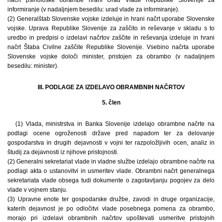
informiranje (v nadaljnjem besedilu: urad vlade za informiranje).
(2) Generalštab Slovenske vojske izdeluje in hrani načrt uporabe Slovenske
vojske. Uprava Republike Slovenije za zaščito in reševanje v skladu s to
uredbo in predpisi o izdelavi načrtov zaščite in reševanja izdeluje in hrani
načrt Štaba Civilne zaščite Republike Slovenije. Vsebino načrta uporabe
Slovenske vojske določi minister, pristojen za obrambo (v nadaljnjem
besedilu: minister).
III. PODLAGE ZA IZDELAVO OBRAMBNIH NAČRTOV
5. člen
(1) Vlada, ministrstva in Banka Slovenije izdelajo obrambne načrte na
podlagi ocene ogroženosti države pred napadom ter za delovanje
gospodarstva in drugih dejavnosti v vojni ter razpoložljivih ocen, analiz in
študij za dejavnosti iz njihove pristojnosti.
(2) Generalni sekretariat vlade in vladne službe izdelajo obrambne načrte na
podlagi akta o ustanovitvi in usmeritev vlade. Obrambni načrt generalnega
sekretariata vlade obsega tudi dokumente o zagotavljanju pogojev za delo
vlade v vojnem stanju.
(3) Upravne enote ter gospodarske družbe, zavodi in druge organizacije,
katerih dejavnost je po odločitvi vlade posebnega pomena za obrambo,
morajo pri izdelavi obrambnih načrtov upoštevati usmeritve pristojnih