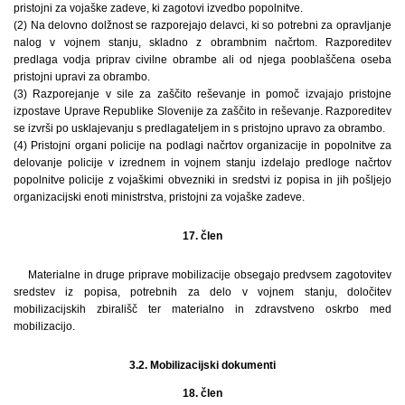
pristojni za vojaške zadeve, ki zagotovi izvedbo popolnitve.
(2) Na delovno dolžnost se razporejajo delavci, ki so potrebni za opravljanje
nalog v vojnem stanju, skladno z obrambnim načrtom. Razporeditev
predlaga vodja priprav civilne obrambe ali od njega pooblaščena oseba
pristojni upravi za obrambo.
(3) Razporejanje v sile za zaščito reševanje in pomoč izvajajo pristojne
izpostave Uprave Republike Slovenije za zaščito in reševanje. Razporeditev
se izvrši po usklajevanju s predlagateljem in s pristojno upravo za obrambo.
(4) Pristojni organi policije na podlagi načrtov organizacije in popolnitve za
delovanje policije v izrednem in vojnem stanju izdelajo predloge načrtov
popolnitve policije z vojaškimi obvezniki in sredstvi iz popisa in jih pošljejo
organizacijski enoti ministrstva, pristojni za vojaške zadeve.
17. člen
Materialne in druge priprave mobilizacije obsegajo predvsem zagotovitev
sredstev iz popisa, potrebnih za delo v vojnem stanju, določitev
mobilizacijskih zbirališč ter materialno in zdravstveno oskrbo med
mobilizacijo.
3.2. Mobilizacijski dokumenti
18. člen