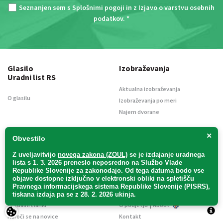
Seznanjen sem s
Splošnimi pogoji
in z
Izjavo o varstvu osebnih
podatkov
. *
Glasilo
Izobraževanja
Uradni list RS
Aktualna izobraževanja
O glasilu
Izobraževanja po meri
Najem dvorane
Knjigarna
UL info tok
×
Obvestilo
Novo v ponudbi
O storitvi
Z uveljavitvijo
novega zakona (ZOUL)
se je
izdajanje uradnega
lista s 1. 3. 2026 preneslo
neposredno
na Službo Vlade
Kako nakupovati v spletni knjigarni
Preizkusi brezplačno
Republike Slovenije za zakonodajo
. Od tega datuma bodo vse
objave dostopne izključno v elektronski obliki na spletišču
Novice
Podjetje
Pravnega informacijskega sistema Republike Slovenije (PISRS),
tiskana izdaja pa se z 28. 2. 2026 ukinja.
|
Aktualni članki
O podjetju
About
Naroči se na novice
Kontakt