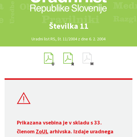
Številka 11
Uradni list RS, št. 11/2004 z dne 6. 2. 2004
Prikazana vsebina je v skladu s 33.
členom
ZoUL
arhivska. Izdaje uradnega