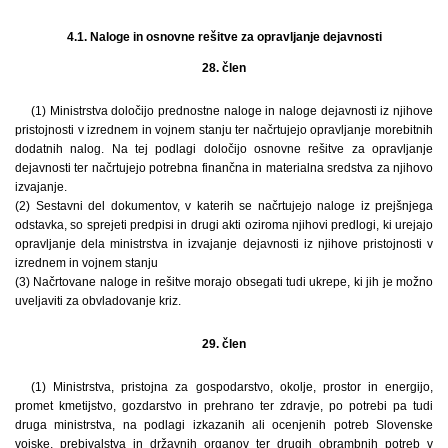
4.1. Naloge in osnovne rešitve za opravljanje dejavnosti
28. člen
(1) Ministrstva določijo prednostne naloge in naloge dejavnosti iz njihove
pristojnosti v izrednem in vojnem stanju ter načrtujejo opravljanje morebitnih
dodatnih nalog. Na tej podlagi določijo osnovne rešitve za opravljanje
dejavnosti ter načrtujejo potrebna finančna in materialna sredstva za njihovo
izvajanje.
(2) Sestavni del dokumentov, v katerih se načrtujejo naloge iz prejšnjega
odstavka, so sprejeti predpisi in drugi akti oziroma njihovi predlogi, ki urejajo
opravljanje dela ministrstva in izvajanje dejavnosti iz njihove pristojnosti v
izrednem in vojnem stanju
(3) Načrtovane naloge in rešitve morajo obsegati tudi ukrepe, ki jih je možno
uveljaviti za obvladovanje kriz.
29. člen
(1) Ministrstva, pristojna za gospodarstvo, okolje, prostor in energijo,
promet kmetijstvo, gozdarstvo in prehrano ter zdravje, po potrebi pa tudi
druga ministrstva, na podlagi izkazanih ali ocenjenih potreb Slovenske
vojske, prebivalstva in državnih organov ter drugih obrambnih potreb v