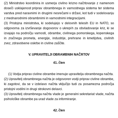
(2) Ministrstvo koordinira in usmerja civilno krizno načrtovanje z namenom
doseči usklajenost priprav obrambnega in varnostnega sistema ter sistema
varstva pred naravnimi in drugimi nesrečami v državi, kot tudi v sodelovanju
z mednarodnimi obrambnimi in varnostnimi integracijami.
(3) Pristojna ministrstva, ki sodelujejo v delovnih telesih EU in NATO, so
odgovorna za izvrševanje dogovorov o ukrepih za obvladovanje kriz, ki se
izvajajo na področju varnosti, obrambe, civilnega pomorskega, kopenskega
in zračnega prometa, energije, industrije, prehrane in kmetijstva, civilnih
zvez, zdravstvene oskrbe in civilne zaščite.
V. UPRAVITELJI OBRAMBNIH NAČRTOV
41. člen
(1) Vodja priprav civilne obrambe imenuje upravitelja obrambnega načrta.
(2) Upravitelj obrambnega načrta je odgovoren vodji priprav civilne obrambe,
ki zagotovi, da se v izdelavo načrta vključijo tudi za posamezna področja
pristojni vodilni in drugi strokovni delavci.
(3) Upravitelj obrambnega načrta vlade je generalni sekretariat vlade, načrta
psihološke obrambe pa urad vlade za informiranje.
42. člen