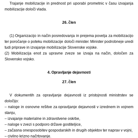
Trajanje mobilizacije in prednost pri uporabi prometnic v času izvajanja
mobilizacije določi vlada.
26. člen
(1) Organizacijo in način posredovanja in prejema povelja za mobilizacijo
ter poročanje o poteku mobilizacije določi minister. Minister podrobneje uredi
tudi priprave in izvajanje mobilizacije Slovenske vojske.
(2) Mobilizacija enot za upravne zveze se izvaja na način, določen za
Slovensko vojsko.
4. Opravljanje dejavnosti
27. člen
V dokumentih za opravljanje dejavnosti iz pristojnosti ministrstev se
določijo:
– naloge in osnovne rešitve za opravljanje dejavnosti v izrednem in vojnem
stanju,
– izvajanje materialne in zdravstvene oskrbe,
– naloge v zvezi s podporo države gostiteljice,
– začasna onesposobitev gospodarskih in drugih objektov ter naprav v vojni,
– civilno krizno načrtovanje.