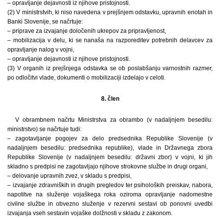
– opravljanje dejavnosti iz njihove pristojnosti.
(2) V ministrstvih, ki niso navedena v prejšnjem odstavku, upravnih enotah in
Banki Slovenije, se načrtuje:
– priprave za izvajanje določenih ukrepov za pripravljenost,
– mobilizacija v delu, ki se nanaša na razporeditev potrebnih delavcev za
opravljanje nalog v vojni,
– opravljanje dejavnosti iz njihove pristojnosti.
(3) V organih iz prejšnjega odstavka se ob poslabšanju varnostnih razmer,
po odločitvi vlade, dokumenti o mobilizaciji izdelajo v celoti.
8. člen
V obrambnem načrtu Ministrstva za obrambo (v nadaljnjem besedilu:
ministrstvo) se načrtuje tudi:
– zagotavljanje pogojev za delo predsednika Republike Slovenije (v
nadaljnjem besedilu: predsednika republike), vlade in Državnega zbora
Republike Slovenije (v nadaljnjem besedilu: državni zbor) v vojni, ki jih
skladno s predpisi ne zagotavljajo njihove strokovne službe in drugi organi,
– delovanje upravnih zvez, v skladu s predpisi,
– izvajanje zdravniških in drugih pregledov ter psiholoških preiskav, nabora,
napotitve na služenje vojaškega roka oziroma opravljanje nadomestne
civilne službe in obvezno služenje v rezervni sestavi ob ponovni uvedbi
izvajanja vseh sestavin vojaške dolžnosti v skladu z zakonom.