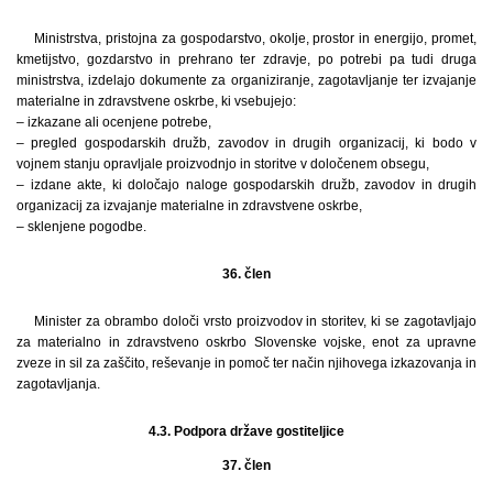
Ministrstva, pristojna za gospodarstvo, okolje, prostor in energijo, promet,
kmetijstvo, gozdarstvo in prehrano ter zdravje, po potrebi pa tudi druga
ministrstva, izdelajo dokumente za organiziranje, zagotavljanje ter izvajanje
materialne in zdravstvene oskrbe, ki vsebujejo:
– izkazane ali ocenjene potrebe,
– pregled gospodarskih družb, zavodov in drugih organizacij, ki bodo v
vojnem stanju opravljale proizvodnjo in storitve v določenem obsegu,
– izdane akte, ki določajo naloge gospodarskih družb, zavodov in drugih
organizacij za izvajanje materialne in zdravstvene oskrbe,
– sklenjene pogodbe.
36. člen
Minister za obrambo določi vrsto proizvodov in storitev, ki se zagotavljajo
za materialno in zdravstveno oskrbo Slovenske vojske, enot za upravne
zveze in sil za zaščito, reševanje in pomoč ter način njihovega izkazovanja in
zagotavljanja.
4.3. Podpora države gostiteljice
37. člen