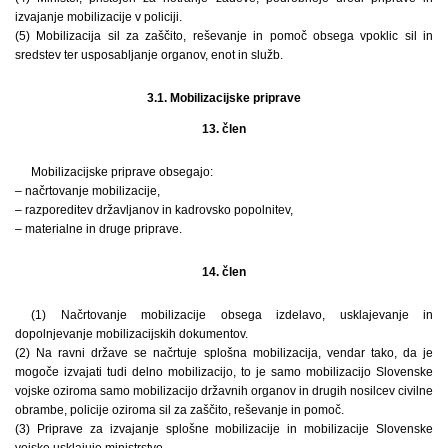
izvajanje mobilizacije v policiji.
(5) Mobilizacija sil za zaščito, reševanje in pomoč obsega vpoklic sil in
sredstev ter usposabljanje organov, enot in služb.
3.1. Mobilizacijske priprave
13. člen
Mobilizacijske priprave obsegajo:
– načrtovanje mobilizacije,
– razporeditev državljanov in kadrovsko popolnitev,
– materialne in druge priprave.
14. člen
(1) Načrtovanje mobilizacije obsega izdelavo, usklajevanje in
dopolnjevanje mobilizacijskih dokumentov.
(2) Na ravni države se načrtuje splošna mobilizacija, vendar tako, da je
mogoče izvajati tudi delno mobilizacijo, to je samo mobilizacijo Slovenske
vojske oziroma samo mobilizacijo državnih organov in drugih nosilcev civilne
obrambe, policije oziroma sil za zaščito, reševanje in pomoč.
(3) Priprave za izvajanje splošne mobilizacije in mobilizacije Slovenske
vojske usklajuje ministrstvo.