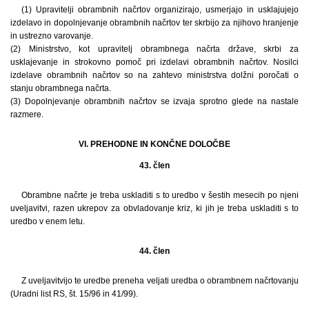
(1) Upravitelji obrambnih načrtov organizirajo, usmerjajo in usklajujejo
izdelavo in dopolnjevanje obrambnih načrtov ter skrbijo za njihovo hranjenje
in ustrezno varovanje.
(2) Ministrstvo, kot upravitelj obrambnega načrta države, skrbi za
usklajevanje in strokovno pomoč pri izdelavi obrambnih načrtov. Nosilci
izdelave obrambnih načrtov so na zahtevo ministrstva dolžni poročati o
stanju obrambnega načrta.
(3) Dopolnjevanje obrambnih načrtov se izvaja sprotno glede na nastale
razmere.
VI. PREHODNE IN KONČNE DOLOČBE
43. člen
Obrambne načrte je treba uskladiti s to uredbo v šestih mesecih po njeni
uveljavitvi, razen ukrepov za obvladovanje kriz, ki jih je treba uskladiti s to
uredbo v enem letu.
44. člen
Z uveljavitvijo te uredbe preneha veljati uredba o obrambnem načrtovanju
(Uradni list RS, št. 15/96 in 41/99).