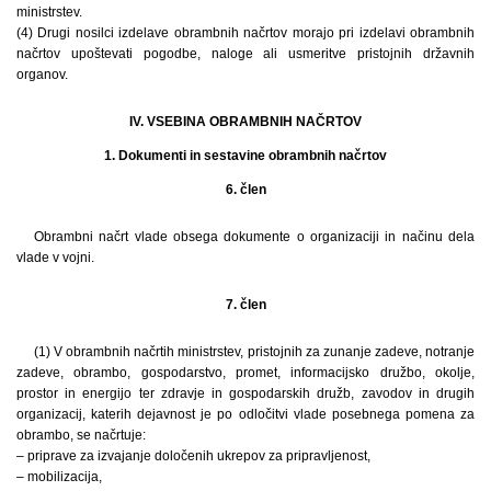
ministrstev.
(4) Drugi nosilci izdelave obrambnih načrtov morajo pri izdelavi obrambnih
načrtov upoštevati pogodbe, naloge ali usmeritve pristojnih državnih
organov.
IV. VSEBINA OBRAMBNIH NAČRTOV
1. Dokumenti in sestavine obrambnih načrtov
6. člen
Obrambni načrt vlade obsega dokumente o organizaciji in načinu dela
vlade v vojni.
7. člen
(1) V obrambnih načrtih ministrstev, pristojnih za zunanje zadeve, notranje
zadeve, obrambo, gospodarstvo, promet, informacijsko družbo, okolje,
prostor in energijo ter zdravje in gospodarskih družb, zavodov in drugih
organizacij, katerih dejavnost je po odločitvi vlade posebnega pomena za
obrambo, se načrtuje:
– priprave za izvajanje določenih ukrepov za pripravljenost,
– mobilizacija,