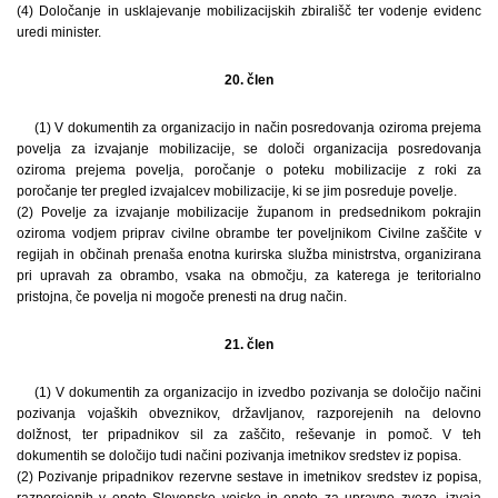
(4) Določanje in usklajevanje mobilizacijskih zbirališč ter vodenje evidenc
uredi minister.
20. člen
(1) V dokumentih za organizacijo in način posredovanja oziroma prejema
povelja za izvajanje mobilizacije, se določi organizacija posredovanja
oziroma prejema povelja, poročanje o poteku mobilizacije z roki za
poročanje ter pregled izvajalcev mobilizacije, ki se jim posreduje povelje.
(2) Povelje za izvajanje mobilizacije županom in predsednikom pokrajin
oziroma vodjem priprav civilne obrambe ter poveljnikom Civilne zaščite v
regijah in občinah prenaša enotna kurirska služba ministrstva, organizirana
pri upravah za obrambo, vsaka na območju, za katerega je teritorialno
pristojna, če povelja ni mogoče prenesti na drug način.
21. člen
(1) V dokumentih za organizacijo in izvedbo pozivanja se določijo načini
pozivanja vojaških obveznikov, državljanov, razporejenih na delovno
dolžnost, ter pripadnikov sil za zaščito, reševanje in pomoč. V teh
dokumentih se določijo tudi načini pozivanja imetnikov sredstev iz popisa.
(2) Pozivanje pripadnikov rezervne sestave in imetnikov sredstev iz popisa,
razporejenih v enote Slovenske vojske in enote za upravne zveze, izvaja