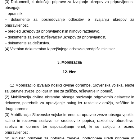
(3) Dokumenti, ki določajo priprave za izvajanje ukrepov za pripravljenost,
obsegajo:
– opomnik,
– dokumente za posredovanje odločitev o izvajanju ukrepov za
pripravljenost,
– pregled ukrepov za pripravljenost in njihovo razdelavo,
– dokumente za sklic izvrševalcev ukrepov za pripravljenost,
– dokumente za dežurstvo.
(4) Vsebino dokumentov iz prejšnjega odstavka predpiše minister.
3. Mobilizacija
12. člen
(1) Mobilizacijo izvajajo nosilci civilne obrambe, Slovenska vojska, enote
za upravne zveze, policija in sile za zaščito, reševanje in pomoč.
(2) Mobilizacija civilne obrambe obsega pozivanje odgovornih delavcev in
delavcev, potrebnih za opravljanje nalog ter razdelitev orožja, zaščitne in
druge opreme.
(3) Mobilizacija Slovenske vojske in enot za upravne zveze obsega vpoklic
stalne in rezervne sestave ter sredstev iz popisa, razdelitev oborožitve,
streliva in opreme ter usposabljanje enot, ki se zaključi z oceno
pripravljenosti.
(4) Minister, pristojen za notranje zadeve, podrobneje uredi priprave in