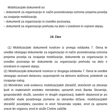
Mobilizacijski dokumenti so:
– dokumenti za organizacijo in način posredovanja oziroma prejema povelja
za izvajanje mobilizacije,
– dokumenti za organizacijo in izvedbo pozivanja,
– dokumenti za organizacijo prehoda na delo v izrednem in vojnem stanju.
19. člen
(1) Mobilizacijski dokumenti nosilcev iz prvega odstavka 7. člena te
uredbe obsegajo dokumente za organizacijo in način posredovanja oziroma
prejema povelja za izvajanje mobilizacije, dokumente za organizacijo in
izvedbo pozivanja ter dokumente za organizacijo prehoda na delo v
izrednem in vojnem stanju.
(2) Mobilizacijski dokumenti nosilcev iz drugega odstavka 7. člena te uredbe
obsegajo seznam delavcev, razporejenih na delovno dolžnost, potrebnih za
izvajanje nalog.
(3) Ministrstvo vodi evidenco mobilizacijskih zbirališč, določenih za zbiranje
ljudi in materialnih sredstev ministrstev, upravnih enot, Banke Slovenije,
gospodarskih družb, zavodov in drugih organizacij, katerih dejavnost je po
odločitvi vlade posebnega pomena za obrambo države, mobilizacijskih
zbirališč poveljstev, zavodov in enot Slovenske vojske, enot za upravne
zveze ter organov, enot in služb Civilne zaščite.