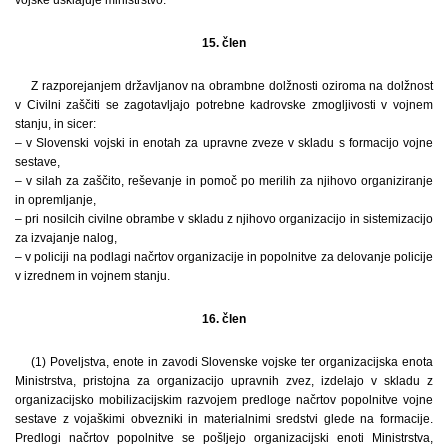
15. člen
Z razporejanjem državljanov na obrambne dolžnosti oziroma na dolžnost
v Civilni zaščiti se zagotavljajo potrebne kadrovske zmogljivosti v vojnem
stanju, in sicer:
– v Slovenski vojski in enotah za upravne zveze v skladu s formacijo vojne
sestave,
– v silah za zaščito, reševanje in pomoč po merilih za njihovo organiziranje
in opremljanje,
– pri nosilcih civilne obrambe v skladu z njihovo organizacijo in sistemizacijo
za izvajanje nalog,
– v policiji na podlagi načrtov organizacije in popolnitve za delovanje policije
v izrednem in vojnem stanju.
16. člen
(1) Poveljstva, enote in zavodi Slovenske vojske ter organizacijska enota
Ministrstva, pristojna za organizacijo upravnih zvez, izdelajo v skladu z
organizacijsko mobilizacijskim razvojem predloge načrtov popolnitve vojne
sestave z vojaškimi obvezniki in materialnimi sredstvi glede na formacije.
Predlogi načrtov popolnitve se pošljejo organizacijski enoti Ministrstva,