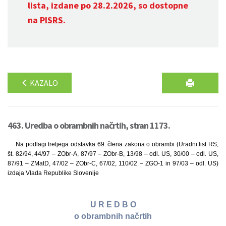
lista, izdane po 28.2.2026, so dostopne
na
PISRS
.
KAZALO
463. Uredba o obrambnih načrtih, stran 1173.
Na podlagi tretjega odstavka 69. člena zakona o obrambi (Uradni list RS,
št. 82/94, 44/97 – ZObr-A, 87/97 – ZObr-B, 13/98 – odl. US, 30/00 – odl. US,
87/91 – ZMatD, 47/02 – ZObr-C, 67/02, 110/02 – ZGO-1 in 97/03 – odl. US)
izdaja Vlada Republike Slovenije
U R E D B O
o obrambnih načrtih