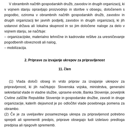
V obrambnih načrtih gospodarskih družb, zavodov in drugih organizacij, ki
v vojnem stanju opravljajo proizvodnjo in storitve v obsegu, določenem s
pogodbo, oziroma v obrambnih načrtih gospodarskih družb, zavodov in
drugih organizacij ter javnih podjetij, zavodov in drugih organizacij, ki jih
ustanovi država ali lokalna skupnost in so jim določene naloge za delo v
vojnem stanju, se načrtuje:
– organizacijske, materialno tehnične in kadrovske rešitve za uresničevanje
pogodbenih obveznosti ali nalog,
– mobilizacija.
2. Priprave za izvajanje ukrepov za pripravljenost
11. člen
(1) Vlada določi obseg in vrsto priprav za izvajanje ukrepov za
pripravljenost, ki jih načrtujejo Slovenska vojska, ministrstva, generalni
sekretariat vlade in vladne službe, upravne enote, Banka Slovenije, poveljnik
Civilne zaščite Republike Slovenije in gospodarske družbe, zavodi in druge
organizacije, katerih dejavnost je po odločitvi vlade posebnega pomena za
obrambo.
(2) Če je za uveljavitev posameznega ukrepa za pripravljenost potrebno
sprejeti ali spremeniti predpis, priprave obsegajo tudi izdelavo predloga
predpisa ali njegovih sprememb.