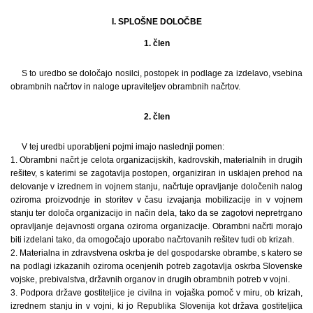
I. SPLOŠNE DOLOČBE
1. člen
S to uredbo se določajo nosilci, postopek in podlage za izdelavo, vsebina
obrambnih načrtov in naloge upraviteljev obrambnih načrtov.
2. člen
V tej uredbi uporabljeni pojmi imajo naslednji pomen:
1. Obrambni načrt je celota organizacijskih, kadrovskih, materialnih in drugih
rešitev, s katerimi se zagotavlja postopen, organiziran in usklajen prehod na
delovanje v izrednem in vojnem stanju, načrtuje opravljanje določenih nalog
oziroma proizvodnje in storitev v času izvajanja mobilizacije in v vojnem
stanju ter določa organizacijo in način dela, tako da se zagotovi nepretrgano
opravljanje dejavnosti organa oziroma organizacije. Obrambni načrti morajo
biti izdelani tako, da omogočajo uporabo načrtovanih rešitev tudi ob krizah.
2. Materialna in zdravstvena oskrba je del gospodarske obrambe, s katero se
na podlagi izkazanih oziroma ocenjenih potreb zagotavlja oskrba Slovenske
vojske, prebivalstva, državnih organov in drugih obrambnih potreb v vojni.
3. Podpora države gostiteljice je civilna in vojaška pomoč v miru, ob krizah,
izrednem stanju in v vojni, ki jo Republika Slovenija kot država gostiteljica