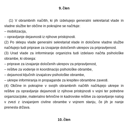
9. člen
(1) V obrambnih načrtih, ki jih izdelujejo generalni sekretariat vlade in
vladne službe ter občine in pokrajine se načrtuje:
– mobilizacija,
– opravljanje dejavnosti iz njihove pristojnosti.
(2) Po sklepu vlade generalni sekretariat vlade in določene vladne službe
načrtujejo tudi priprave za izvajanje določenih ukrepov za pripravljenost.
(3) Urad vlade za informiranje organizira tudi izdelavo načrta psihološke
obrambe, ki obsega:
– priprave za izvajanje določenih ukrepov za pripravljenost,
– rešitve za vodenje in koordinacijo psihološke obrambe,
– dejavnost ključnih izvajalcev psihološke obrambe,
– ukrepe informiranja in propagande za krepitev obrambne zavesti.
(4) Občine in pokrajine v svojih obrambnih načrtih načrtujejo ukrepe in
rešitve za opravljanje dejavnosti iz njihove pristojnosti v vojni ter potrebne
organizacijske, materialno tehnične in kadrovske rešitve za opravljanje nalog
v zvezi z izvajanjem civilne obrambe v vojnem stanju, če jih je nanje
prenesla država.
10. člen