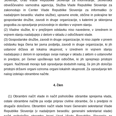
Slovenije, Urad Vlade Republike Slovenije za informiranje, Slovenska
obveščevalno varnostna agencija, Služba Vlade Republike Slovenije za
zakonodajo in Center Vlade Republike Slovenije za informatiko (v
nadaljnjem besedilu: vladne službe), upravne enote, občine in pokrajine ter
gospodarske družbe, zavodi in druge organizacije, s katerimi je sklenjena
pogodba za opravljanje proizvodnje in storitev v vojnem stanju.
(2) Vladne službe, ki v prejšnjem odstavku niso navedene, v izrednem in
vojnem stanju nadaljujejo z delom v skladu z odločitvami vlade.
(3) Gospodarske družbe, zavodi in druge organizacije, ki niso zajete v prvem
odstavku tega člena ter javna podjetja, zavodi in druge organizacije, ki jih
ustanovi država ali lokalna skupnost, v izrednem in vojnem stanju
nadaljujejo z delom in opravljajo svoje naloge v skladu z aktom o ustanovitvi
in predpisi, pri čemer upoštevajo tudi odločitve, ki jih sprejmejo pristojni
organi. Načrtovati morajo tudi opravljanje dodatnih nalog, če jim jih določijo
pristojni državni organi oziroma organi lokalnih skupnosti. Za opravljanje teh
nalog izdelajo obrambne načrte.
4. člen
(1) Obrambni načrt vlade in načrt psihološke obrambe sprejema vlada,
ostale obrambne načrte pa vodje priprav civilne obrambe, če s predpisi ni
drugače določeno. Obrambni načrt vlade hrani Generalni sekretariat Vlade
Republike Slovenije (v nadaljnjem besedilu: generalni sekretariat vlade)
načrt psihološke obrambe hrani Urad Vlade Republike Slovenije za