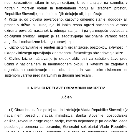
nudi zavezniškim silam in organizacijam, ki se nahajajo na ozemlju, v
notranjih morskih vodah in teritorialnem morju ali zračnem prostoru
Republike Slovenije, na teh območjih delujejo ali jih prečkajo.
4. Kriza je, od človeka povzročeno, časovno omejeno stanje, dogodek ali
proces v državi ali zunaj nje, ki lahko resno ogrozi nacionalno varnost
oziroma povzroči nastanek izrednega stanja, ni pa ga mogoče obvladati z
običajnimi sredstvi, ampak je za zagotavljanje nacionalne varnosti treba
angažirati mehanizme kriznega upravljanja.
5. Krizno upravljanje je enoten sistem organizacije, postopkov, aktivnosti in
ukrepov kriznega upravljanja z namenom učinkovitega obvladovanja krize.
6. Civilno krizno načrtovanje je skupek aktivnosti za zaščito države pred
učinki v nacionalnem in mednarodnem okolju, s katerimi se zagotavlja
organizirano sodelovanje med obrambnim in varnostnim sistemom ter
sistemom varstva pred naravnimi in drugimi nesrečami.
II. NOSILCI IZDELAVE OBRAMBNIH NAČRTOV
3. člen
(1) Obrambne načrte po tej uredbi izdelujejo Vlada Republike Slovenije (v
nadaljnjem besedilu: vlada), ministrstva, Banka Slovenije, gospodarske
družbe, zavodi in druge organizacije, katerih dejavnost je po odločitvi vlade
posebnega pomena za obrambo, Generalni sekretariat Vlade Republike