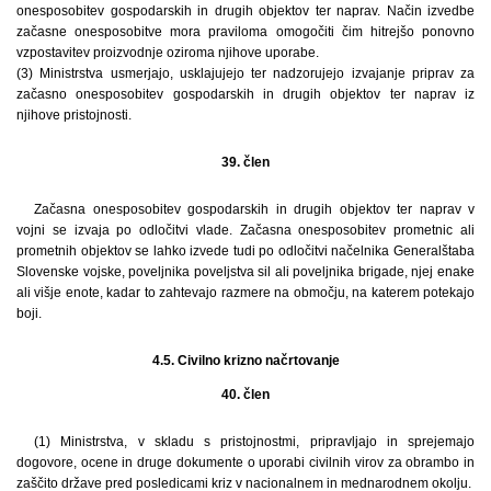
onesposobitev gospodarskih in drugih objektov ter naprav. Način izvedbe
začasne onesposobitve mora praviloma omogočiti čim hitrejšo ponovno
vzpostavitev proizvodnje oziroma njihove uporabe.
(3) Ministrstva usmerjajo, usklajujejo ter nadzorujejo izvajanje priprav za
začasno onesposobitev gospodarskih in drugih objektov ter naprav iz
njihove pristojnosti.
39. člen
Začasna onesposobitev gospodarskih in drugih objektov ter naprav v
vojni se izvaja po odločitvi vlade. Začasna onesposobitev prometnic ali
prometnih objektov se lahko izvede tudi po odločitvi načelnika Generalštaba
Slovenske vojske, poveljnika poveljstva sil ali poveljnika brigade, njej enake
ali višje enote, kadar to zahtevajo razmere na območju, na katerem potekajo
boji.
4.5. Civilno krizno načrtovanje
40. člen
(1) Ministrstva, v skladu s pristojnostmi, pripravljajo in sprejemajo
dogovore, ocene in druge dokumente o uporabi civilnih virov za obrambo in
zaščito države pred posledicami kriz v nacionalnem in mednarodnem okolju.