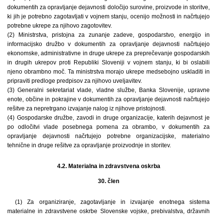
dokumentih za opravljanje dejavnosti določijo surovine, proizvode in storitve,
ki jih je potrebno zagotavljati v vojnem stanju, ocenijo možnosti in načrtujejo
potrebne ukrepe za njihovo zagotovitev.
(2) Ministrstva, pristojna za zunanje zadeve, gospodarstvo, energijo in
informacijsko družbo v dokumentih za opravljanje dejavnosti načrtujejo
ekonomske, administrativne in druge ukrepe za preprečevanje gospodarskih
in drugih ukrepov proti Republiki Sloveniji v vojnem stanju, ki bi oslabili
njeno obrambno moč. Ta ministrstva morajo ukrepe medsebojno uskladiti in
pripraviti predloge predpisov za njihovo uveljavitev.
(3) Generalni sekretariat vlade, vladne službe, Banka Slovenije, upravne
enote, občine in pokrajine v dokumentih za opravljanje dejavnosti načrtujejo
rešitve za nepretrgano izvajanje nalog iz njihove pristojnosti.
(4) Gospodarske družbe, zavodi in druge organizacije, katerih dejavnost je
po odločitvi vlade posebnega pomena za obrambo, v dokumentih za
opravljanje dejavnosti načrtujejo potrebne organizacijske, materialno
tehnične in druge rešitve za opravljanje proizvodnje in storitev.
4.2. Materialna in zdravstvena oskrba
30. člen
(1) Za organiziranje, zagotavljanje in izvajanje enotnega sistema
materialne in zdravstvene oskrbe Slovenske vojske, prebivalstva, državnih