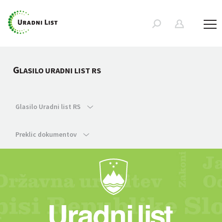
G
LASILO URADNI LIST RS
Glasilo Uradni list RS
Preklic dokumentov