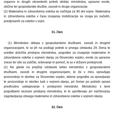
organov in drugih obrambnih potreb skrbijo ministrstva, upravne enote,
občine ter gospodarske družbe, zavodi in druge organizacije.
(2) Materialna in zdravstvena oskrba se načrtuje za 90 dni vojne. Materialna
in zdravstvena oskrba v času izvajanja mobilizacije se izvaja po načelih,
predpisanih za oskrbo v vojni.
31. člen
(1) Ministrstvo sklepa z gospodarskimi družbami, zavodi in drugimi
organizacijami, ki so jih na podlagi potreb iz prvega odstavka 29. člena te
uredbe določila pristojna ministrstva, pogodbe za izvajanje materialne in
zdravstvene oskrbe v vojnem stanju za Slovensko vojsko, enote za upravne
zveze ter sile za zaščito, reševanje in pomoč, ki so v državni pristojnosti.
(2) Ne glede na prejšnji odstavek lahko ministrstvo z gospodarskimi
družbami, zavodi in drugimi organizacijami, ki že v miru opravljajo
proizvodnjo in storitve za Slovensko vojsko, sklene pogodbe za opravljanje
te proizvodnje in storitev tudi v vojnem stanju, pri čemer po potrebi opravi
predhodno usklajevanje s pristojnimi ministrstvi. Ministrstvo s temi
pogodbami seznani pristojna ministrstva, ki to upoštevajo pri načrtovanju
zagotavljanja obsega materialne in zdravstvene oskrbe v vojnem stanju.
32. člen