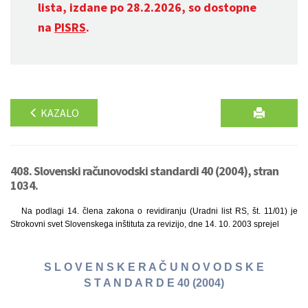
lista, izdane po 28.2.2026, so dostopne
na
PISRS
.
KAZALO
408. Slovenski računovodski standardi 40 (2004), stran
1034.
Na podlagi 14. člena zakona o revidiranju (Uradni list RS, št. 11/01) je
Strokovni svet Slovenskega inštituta za revizijo, dne 14. 10. 2003 sprejel
S L O V E N S K E R A Č U N O V O D S K E
S T A N D A R D E 40 (2004)