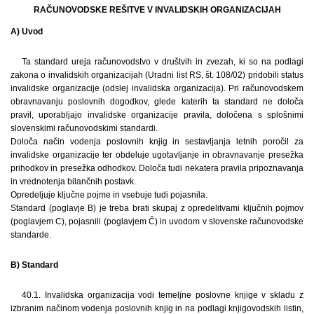
RAČUNOVODSKE REŠITVE V INVALIDSKIH ORGANIZACIJAH
A) Uvod
Ta standard ureja računovodstvo v društvih in zvezah, ki so na podlagi
zakona o invalidskih organizacijah (Uradni list RS, št. 108/02) pridobili status
invalidske organizacije (odslej invalidska organizacija). Pri računovodskem
obravnavanju poslovnih dogodkov, glede katerih ta standard ne določa
pravil, uporabljajo invalidske organizacije pravila, določena s splošnimi
slovenskimi računovodskimi standardi.
Določa način vodenja poslovnih knjig in sestavljanja letnih poročil za
invalidske organizacije ter obdeluje ugotavljanje in obravnavanje presežka
prihodkov in presežka odhodkov. Določa tudi nekatera pravila pripoznavanja
in vrednotenja bilančnih postavk.
Opredeljuje ključne pojme in vsebuje tudi pojasnila.
Standard (poglavje B) je treba brati skupaj z opredelitvami ključnih pojmov
(poglavjem C), pojasnili (poglavjem Č) in uvodom v slovenske računovodske
standarde.
B) Standard
40.1. Invalidska organizacija vodi temeljne poslovne knjige v skladu z
izbranim načinom vodenja poslovnih knjig in na podlagi knjigovodskih listin,