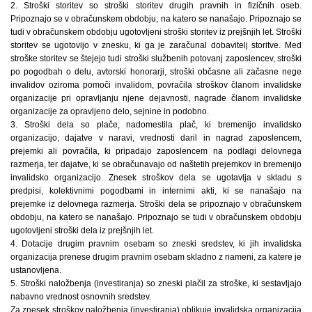
2. Stroški storitev so stroški storitev drugih pravnih in fizičnih oseb.
Pripoznajo se v obračunskem obdobju, na katero se nanašajo. Pripoznajo se
tudi v obračunskem obdobju ugotovljeni stroški storitev iz prejšnjih let. Stroški
storitev se ugotovijo v znesku, ki ga je zaračunal dobavitelj storitve. Med
stroške storitev se štejejo tudi stroški službenih potovanj zaposlencev, stroški
po pogodbah o delu, avtorski honorarji, stroški občasne ali začasne nege
invalidov oziroma pomoči invalidom, povračila stroškov članom invalidske
organizacije pri opravljanju njene dejavnosti, nagrade članom invalidske
organizacije za opravljeno delo, sejnine in podobno.
3. Stroški dela so plače, nadomestila plač, ki bremenijo invalidsko
organizacijo, dajatve v naravi, vrednosti daril in nagrad zaposlencem,
prejemki ali povračila, ki pripadajo zaposlencem na podlagi delovnega
razmerja, ter dajatve, ki se obračunavajo od naštetih prejemkov in bremenijo
invalidsko organizacijo. Znesek stroškov dela se ugotavlja v skladu s
predpisi, kolektivnimi pogodbami in internimi akti, ki se nanašajo na
prejemke iz delovnega razmerja. Stroški dela se pripoznajo v obračunskem
obdobju, na katero se nanašajo. Pripoznajo se tudi v obračunskem obdobju
ugotovljeni stroški dela iz prejšnjih let.
4. Dotacije drugim pravnim osebam so zneski sredstev, ki jih invalidska
organizacija prenese drugim pravnim osebam skladno z nameni, za katere je
ustanovljena.
5. Stroški naložbenja (investiranja) so zneski plačil za stroške, ki sestavljajo
nabavno vrednost osnovnih sredstev.
Za znesek stroškov naložbenja (investiranja) oblikuje invalidska organizacija