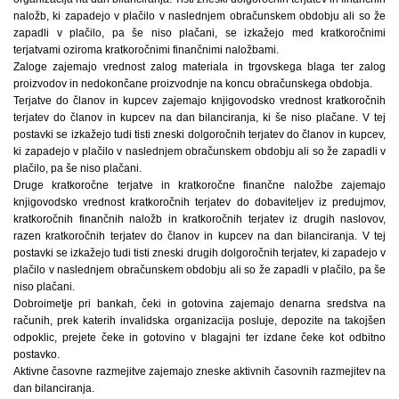
naložb, ki zapadejo v plačilo v naslednjem obračunskem obdobju ali so že
zapadli v plačilo, pa še niso plačani, se izkažejo med kratkoročnimi
terjatvami oziroma kratkoročnimi finančnimi naložbami.
Zaloge zajemajo vrednost zalog materiala in trgovskega blaga ter zalog
proizvodov in nedokončane proizvodnje na koncu obračunskega obdobja.
Terjatve do članov in kupcev zajemajo knjigovodsko vrednost kratkoročnih
terjatev do članov in kupcev na dan bilanciranja, ki še niso plačane. V tej
postavki se izkažejo tudi tisti zneski dolgoročnih terjatev do članov in kupcev,
ki zapadejo v plačilo v naslednjem obračunskem obdobju ali so že zapadli v
plačilo, pa še niso plačani.
Druge kratkoročne terjatve in kratkoročne finančne naložbe zajemajo
knjigovodsko vrednost kratkoročnih terjatev do dobaviteljev iz predujmov,
kratkoročnih finančnih naložb in kratkoročnih terjatev iz drugih naslovov,
razen kratkoročnih terjatev do članov in kupcev na dan bilanciranja. V tej
postavki se izkažejo tudi tisti zneski drugih dolgoročnih terjatev, ki zapadejo v
plačilo v naslednjem obračunskem obdobju ali so že zapadli v plačilo, pa še
niso plačani.
Dobroimetje pri bankah, čeki in gotovina zajemajo denarna sredstva na
računih, prek katerih invalidska organizacija posluje, depozite na takojšen
odpoklic, prejete čeke in gotovino v blagajni ter izdane čeke kot odbitno
postavko.
Aktivne časovne razmejitve zajemajo zneske aktivnih časovnih razmejitev na
dan bilanciranja.