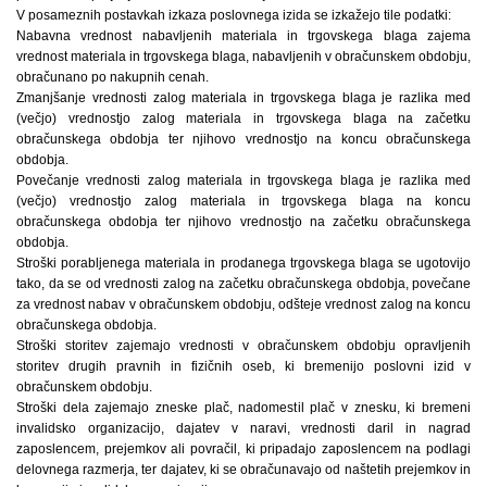
V posameznih postavkah izkaza poslovnega izida se izkažejo tile podatki:
Nabavna vrednost nabavljenih materiala in trgovskega blaga zajema
vrednost materiala in trgovskega blaga, nabavljenih v obračunskem obdobju,
obračunano po nakupnih cenah.
Zmanjšanje vrednosti zalog materiala in trgovskega blaga je razlika med
(večjo) vrednostjo zalog materiala in trgovskega blaga na začetku
obračunskega obdobja ter njihovo vrednostjo na koncu obračunskega
obdobja.
Povečanje vrednosti zalog materiala in trgovskega blaga je razlika med
(večjo) vrednostjo zalog materiala in trgovskega blaga na koncu
obračunskega obdobja ter njihovo vrednostjo na začetku obračunskega
obdobja.
Stroški porabljenega materiala in prodanega trgovskega blaga se ugotovijo
tako, da se od vrednosti zalog na začetku obračunskega obdobja, povečane
za vrednost nabav v obračunskem obdobju, odšteje vrednost zalog na koncu
obračunskega obdobja.
Stroški storitev zajemajo vrednosti v obračunskem obdobju opravljenih
storitev drugih pravnih in fizičnih oseb, ki bremenijo poslovni izid v
obračunskem obdobju.
Stroški dela zajemajo zneske plač, nadomestil plač v znesku, ki bremeni
invalidsko organizacijo, dajatev v naravi, vrednosti daril in nagrad
zaposlencem, prejemkov ali povračil, ki pripadajo zaposlencem na podlagi
delovnega razmerja, ter dajatev, ki se obračunavajo od naštetih prejemkov in