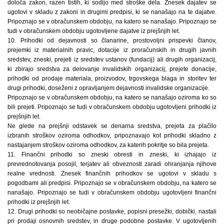
določa zakon, razen tistih, ki sodijo med stroške dela. Znesek dajatev se
ugotovi v skladu z zakoni in drugimi predpisi, ki se nanašajo na te dajatve.
Pripoznajo se v obračunskem obdobju, na katero se nanašajo. Pripoznajo se
tudi v obračunskem obdobju ugotovljene dajatve iz prejšnjih let.
10. Prihodki od dejavnosti so članarine, prostovoljni prispevki članov,
prejemki iz materialnih pravic, dotacije iz proračunskih in drugih javnih
sredstev, zneski, prejeti iz sredstev ustanov (fundacij) ali drugih organizacij,
ki zbirajo sredstva za delovanje invalidskih organizacij, prejete donacije,
prihodki od prodaje materiala, proizvodov, trgovskega blaga in storitev ter
drugi prihodki, doseženi z opravljanjem dejavnosti invalidske organizacije.
Pripoznajo se v obračunskem obdobju, na katero se nanašajo oziroma ko so
bili prejeti. Pripoznajo se tudi v obračunskem obdobju ugotovljeni prihodki iz
prejšnjih let.
Ne glede na prejšnji odstavek se denarna sredstva, prejeta za plačilo
izbranih stroškov oziroma odhodkov, pripoznavajo kot prihodki skladno z
nastajanjem stroškov oziroma odhodkov, za katerih pokritje so bila prejeta.
11. Finančni prihodki so zneski obresti in zneski, ki izhajajo iz
prevrednotovanja posojil, terjatev ali obveznosti zaradi ohranjanja njihove
realne vrednosti. Znesek finančnih prihodkov se ugotovi v skladu s
pogodbami ali predpisi. Pripoznajo se v obračunskem obdobju, na katero se
nanašajo. Pripoznajo se tudi v obračunskem obdobju ugotovljeni finančni
prihodki iz prejšnjih let.
12. Drugi prihodki so neobičajne postavke, popisni presežki, dobički, nastali
pri prodaji osnovnih sredstev, in druge podobne postavke. V ugotovljenih