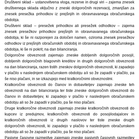
Društveni sklad – ustanovitvena vloga, rezerve in drugi viri – zajema znesek
društvenega sklada vključno z zneski dolgoročnih rezervacij, zmanjšan za
znesek presežka prihodkov iz prejšnjih in obravnavanega obračunskega
obdobja.
Društveni sklad – presežek prihodkov ali presežek odhodkov – zajema
znesek presežkov prihodkov prejšnjih in obravnavanega obračunskega
obdobja, ki še ni razporejen za določen namen, oziroma znesek presežkov
odhodkov iz prejšnjih obračunskih obdobij in obravnavanega obračunskega
obdobja, ki še ni pokrit, na dan bilanciranja.
Dolgoročne obveznosti zajemajo zneske dobljenih dolgoročnih posojil,
dobljenih dolgoročnih blagovnih kreditov in drugih dolgoročnih obveznosti
na dan bilanciranja, razen tistih zneskov dolgoročnih obveznosti, ki zapadejo
v plačilo v naslednjem obračunskem obdobju ali so že zapadli v plačilo, pa
še niso plačani, in se izkazujejo med kratkoročnimi obveznostmi.
Kratkoročne obveznosti do članov in dobaviteljev zajemajo zneske teh
obveznosti na dan bilanciranja ter tiste zneske dolgoročnih obveznosti do
članov in dobaviteljev, ki zapadejo v plačilo v naslednjem obračunskem
obdobju ali so že zapadli v plačilo, pa še niso plačani.
Druge kratkoročne obveznosti zajemajo zneske kratkoročnih obveznosti do
kupcev iz predujmov, kratkoročnih obveznosti do posojilodajalcev in
kratkoročnih obveznosti iz drugih naslovov ter tiste zneske drugih
dolgoročnih obveznosti, ki zapadejo v plačilo v naslednjem obračunskem
obdobju ali so že zapadli v plačilo, pa še niso plačani.
Pasivne časovne razmejitve zajemajo zneske pasivnih časovnih razmejitev