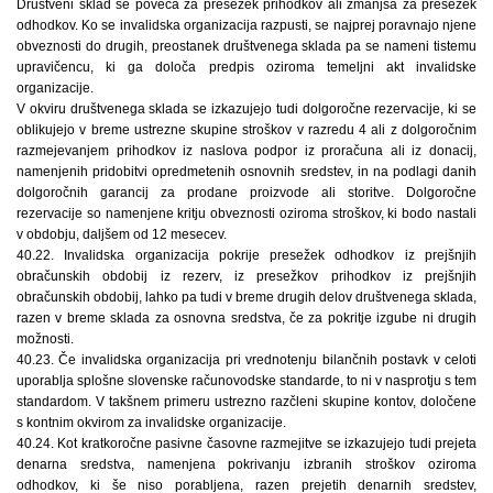
Društveni sklad se poveča za presežek prihodkov ali zmanjša za presežek
odhodkov. Ko se invalidska organizacija razpusti, se najprej poravnajo njene
obveznosti do drugih, preostanek društvenega sklada pa se nameni tistemu
upravičencu, ki ga določa predpis oziroma temeljni akt invalidske
organizacije.
V okviru društvenega sklada se izkazujejo tudi dolgoročne rezervacije, ki se
oblikujejo v breme ustrezne skupine stroškov v razredu 4 ali z dolgoročnim
razmejevanjem prihodkov iz naslova podpor iz proračuna ali iz donacij,
namenjenih pridobitvi opredmetenih osnovnih sredstev, in na podlagi danih
dolgoročnih garancij za prodane proizvode ali storitve. Dolgoročne
rezervacije so namenjene kritju obveznosti oziroma stroškov, ki bodo nastali
v obdobju, daljšem od 12 mesecev.
40.22. Invalidska organizacija pokrije presežek odhodkov iz prejšnjih
obračunskih obdobij iz rezerv, iz presežkov prihodkov iz prejšnjih
obračunskih obdobij, lahko pa tudi v breme drugih delov društvenega sklada,
razen v breme sklada za osnovna sredstva, če za pokritje izgube ni drugih
možnosti.
40.23. Če invalidska organizacija pri vrednotenju bilančnih postavk v celoti
uporablja splošne slovenske računovodske standarde, to ni v nasprotju s tem
standardom. V takšnem primeru ustrezno razčleni skupine kontov, določene
s kontnim okvirom za invalidske organizacije.
40.24. Kot kratkoročne pasivne časovne razmejitve se izkazujejo tudi prejeta
denarna sredstva, namenjena pokrivanju izbranih stroškov oziroma
odhodkov, ki še niso porabljena, razen prejetih denarnih sredstev,