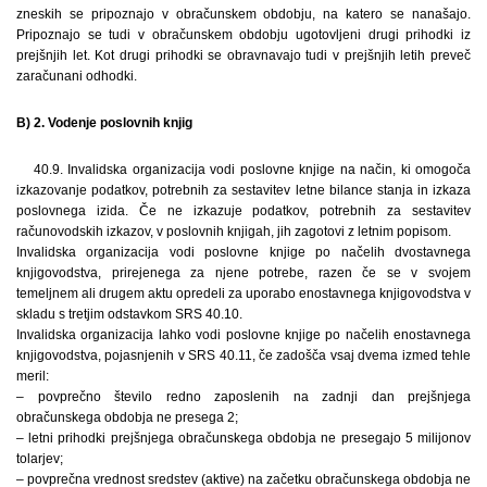
zneskih se pripoznajo v obračunskem obdobju, na katero se nanašajo.
Pripoznajo se tudi v obračunskem obdobju ugotovljeni drugi prihodki iz
prejšnjih let. Kot drugi prihodki se obravnavajo tudi v prejšnjih letih preveč
zaračunani odhodki.
B) 2. Vodenje poslovnih knjig
40.9. Invalidska organizacija vodi poslovne knjige na način, ki omogoča
izkazovanje podatkov, potrebnih za sestavitev letne bilance stanja in izkaza
poslovnega izida. Če ne izkazuje podatkov, potrebnih za sestavitev
računovodskih izkazov, v poslovnih knjigah, jih zagotovi z letnim popisom.
Invalidska organizacija vodi poslovne knjige po načelih dvostavnega
knjigovodstva, prirejenega za njene potrebe, razen če se v svojem
temeljnem ali drugem aktu opredeli za uporabo enostavnega knjigovodstva v
skladu s tretjim odstavkom SRS 40.10.
Invalidska organizacija lahko vodi poslovne knjige po načelih enostavnega
knjigovodstva, pojasnjenih v SRS 40.11, če zadošča vsaj dvema izmed tehle
meril:
– povprečno število redno zaposlenih na zadnji dan prejšnjega
obračunskega obdobja ne presega 2;
– letni prihodki prejšnjega obračunskega obdobja ne presegajo 5 milijonov
tolarjev;
– povprečna vrednost sredstev (aktive) na začetku obračunskega obdobja ne