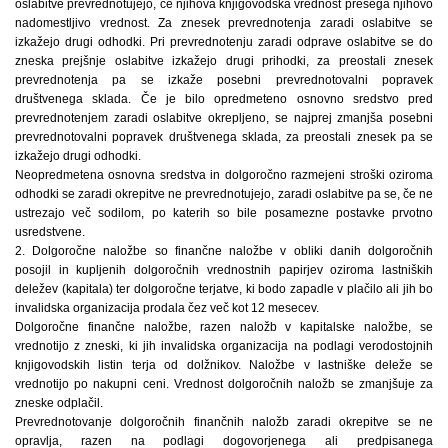
oslabitve prevrednotujejo, če njihova knjigovodska vrednost presega njihovo
nadomestljivo vrednost. Za znesek prevrednotenja zaradi oslabitve se
izkažejo drugi odhodki. Pri prevrednotenju zaradi odprave oslabitve se do
zneska prejšnje oslabitve izkažejo drugi prihodki, za preostali znesek
prevrednotenja pa se izkaže posebni prevrednotovalni popravek
društvenega sklada. Če je bilo opredmeteno osnovno sredstvo pred
prevrednotenjem zaradi oslabitve okrepljeno, se najprej zmanjša posebni
prevrednotovalni popravek društvenega sklada, za preostali znesek pa se
izkažejo drugi odhodki.
Neopredmetena osnovna sredstva in dolgoročno razmejeni stroški oziroma
odhodki se zaradi okrepitve ne prevrednotujejo, zaradi oslabitve pa se, če ne
ustrezajo več sodilom, po katerih so bile posamezne postavke prvotno
usredstvene.
2. Dolgoročne naložbe so finančne naložbe v obliki danih dolgoročnih
posojil in kupljenih dolgoročnih vrednostnih papirjev oziroma lastniških
deležev (kapitala) ter dolgoročne terjatve, ki bodo zapadle v plačilo ali jih bo
invalidska organizacija prodala čez več kot 12 mesecev.
Dolgoročne finančne naložbe, razen naložb v kapitalske naložbe, se
vrednotijo z zneski, ki jih invalidska organizacija na podlagi verodostojnih
knjigovodskih listin terja od dolžnikov. Naložbe v lastniške deleže se
vrednotijo po nakupni ceni. Vrednost dolgoročnih naložb se zmanjšuje za
zneske odplačil.
Prevrednotovanje dolgoročnih finančnih naložb zaradi okrepitve se ne
opravlja, razen na podlagi dogovorjenega ali predpisanega