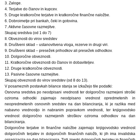
3. Zaloge.
4. Terjatve do članov in kupcev.
5. Druge kratkoročne terjatve in kratkoročne finančne naložbe.
6. Dobroimetje pri bankah, čeki in gotovina.
7. Aktivne časovne razmejitve.
Skupaj sredstva (od 1 do 7)
II. Obveznosti do virov sredstev
8. Društveni sklad – ustanovitvena vloga, rezerve in drugi viri.
9. Društveni sklad – presežek prihodkov ali presežek odhodkov.
10. Dolgoročne obveznosti.
11. Kratkoročne obveznosti do članov in dobaviteljev.
12. Druge kratkoročne obveznosti.
13. Pasivne časovne razmejitve.
Skupaj obveznosti do virov sredstev (od 8 do 13).
V posameznih postavkah bilance stanja se izkažejo tile podatki:
Osnovna sredstva po neodpisani vrednosti ter dolgoročno razmejeni stroški
oziroma odhodki zajemajo neodpisano vrednost opredmetenih in
neopredmetenih osnovnih sredstev na dan bilanciranja, ki je razlika med
nabavno vrednostjo in nabranim popravkom vrednosti, ter knjigovodsko
vrednost dolgoročno razmejenih stroškov oziroma odhodkov na dan
bilanciranja.
Dolgoročne terjatve in finančne naložbe zajemajo knjigovodsko vrednost
dolgoročnih terjatev in dolgoročnih finančnih naložb, ki jih ima invalidska
organizacija na dan bilanciranja. Tisti zneski dolgoročnih terjatev in finančnih