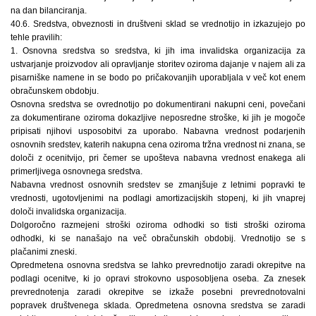
na dan bilanciranja.
40.6. Sredstva, obveznosti in društveni sklad se vrednotijo in izkazujejo po
tehle pravilih:
1. Osnovna sredstva so sredstva, ki jih ima invalidska organizacija za
ustvarjanje proizvodov ali opravljanje storitev oziroma dajanje v najem ali za
pisarniške namene in se bodo po pričakovanjih uporabljala v več kot enem
obračunskem obdobju.
Osnovna sredstva se ovrednotijo po dokumentirani nakupni ceni, povečani
za dokumentirane oziroma dokazljive neposredne stroške, ki jih je mogoče
pripisati njihovi usposobitvi za uporabo. Nabavna vrednost podarjenih
osnovnih sredstev, katerih nakupna cena oziroma tržna vrednost ni znana, se
določi z ocenitvijo, pri čemer se upošteva nabavna vrednost enakega ali
primerljivega osnovnega sredstva.
Nabavna vrednost osnovnih sredstev se zmanjšuje z letnimi popravki te
vrednosti, ugotovljenimi na podlagi amortizacijskih stopenj, ki jih vnaprej
določi invalidska organizacija.
Dolgoročno razmejeni stroški oziroma odhodki so tisti stroški oziroma
odhodki, ki se nanašajo na več obračunskih obdobij. Vrednotijo se s
plačanimi zneski.
Opredmetena osnovna sredstva se lahko prevrednotijo zaradi okrepitve na
podlagi ocenitve, ki jo opravi strokovno usposobljena oseba. Za znesek
prevrednotenja zaradi okrepitve se izkaže posebni prevrednotovalni
popravek društvenega sklada. Opredmetena osnovna sredstva se zaradi