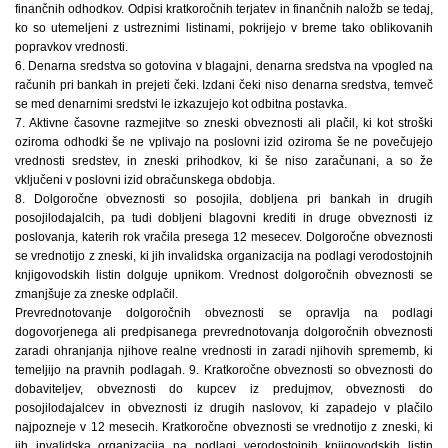
finančnih odhodkov. Odpisi kratkoročnih terjatev in finančnih naložb se tedaj,
ko so utemeljeni z ustreznimi listinami, pokrijejo v breme tako oblikovanih
popravkov vrednosti.
6. Denarna sredstva so gotovina v blagajni, denarna sredstva na vpogled na
računih pri bankah in prejeti čeki. Izdani čeki niso denarna sredstva, temveč
se med denarnimi sredstvi le izkazujejo kot odbitna postavka.
7. Aktivne časovne razmejitve so zneski obveznosti ali plačil, ki kot stroški
oziroma odhodki še ne vplivajo na poslovni izid oziroma še ne povečujejo
vrednosti sredstev, in zneski prihodkov, ki še niso zaračunani, a so že
vključeni v poslovni izid obračunskega obdobja.
8. Dolgoročne obveznosti so posojila, dobljena pri bankah in drugih
posojilodajalcih, pa tudi dobljeni blagovni krediti in druge obveznosti iz
poslovanja, katerih rok vračila presega 12 mesecev. Dolgoročne obveznosti
se vrednotijo z zneski, ki jih invalidska organizacija na podlagi verodostojnih
knjigovodskih listin dolguje upnikom. Vrednost dolgoročnih obveznosti se
zmanjšuje za zneske odplačil.
Prevrednotovanje dolgoročnih obveznosti se opravlja na podlagi
dogovorjenega ali predpisanega prevrednotovanja dolgoročnih obveznosti
zaradi ohranjanja njihove realne vrednosti in zaradi njihovih sprememb, ki
temeljijo na pravnih podlagah. 9. Kratkoročne obveznosti so obveznosti do
dobaviteljev, obveznosti do kupcev iz predujmov, obveznosti do
posojilodajalcev in obveznosti iz drugih naslovov, ki zapadejo v plačilo
najpozneje v 12 mesecih. Kratkoročne obveznosti se vrednotijo z zneski, ki
jih invalidska organizacija na podlagi verodostojnih knjigovodskih listin