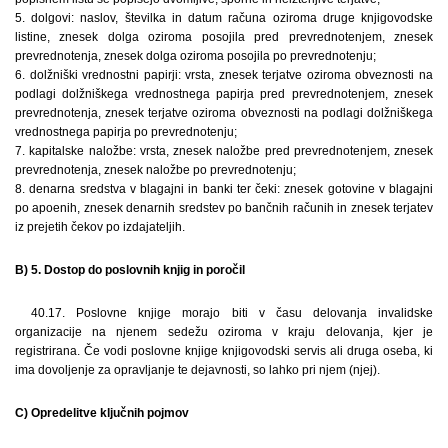
5. dolgovi: naslov, številka in datum računa oziroma druge knjigovodske
listine, znesek dolga oziroma posojila pred prevrednotenjem, znesek
prevrednotenja, znesek dolga oziroma posojila po prevrednotenju;
6. dolžniški vrednostni papirji: vrsta, znesek terjatve oziroma obveznosti na
podlagi dolžniškega vrednostnega papirja pred prevrednotenjem, znesek
prevrednotenja, znesek terjatve oziroma obveznosti na podlagi dolžniškega
vrednostnega papirja po prevrednotenju;
7. kapitalske naložbe: vrsta, znesek naložbe pred prevrednotenjem, znesek
prevrednotenja, znesek naložbe po prevrednotenju;
8. denarna sredstva v blagajni in banki ter čeki: znesek gotovine v blagajni
po apoenih, znesek denarnih sredstev po bančnih računih in znesek terjatev
iz prejetih čekov po izdajateljih.
B) 5. Dostop do poslovnih knjig in poročil
40.17. Poslovne knjige morajo biti v času delovanja invalidske
organizacije na njenem sedežu oziroma v kraju delovanja, kjer je
registrirana. Če vodi poslovne knjige knjigovodski servis ali druga oseba, ki
ima dovoljenje za opravljanje te dejavnosti, so lahko pri njem (njej).
C) Opredelitve ključnih pojmov