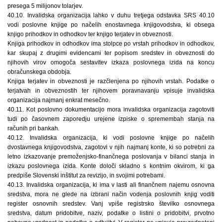
presega 5 milijonov tolarjev.
40.10. Invalidska organizacija lahko v duhu tretjega odstavka SRS 40.10
vodi poslovne knjige po načelih enostavnega knjigovodstva, ki obsega
knjigo prihodkov in odhodkov ter knjigo terjatev in obveznosti.
Knjiga prihodkov in odhodkov ima stolpce po vrstah prihodkov in odhodkov,
kar skupaj z drugimi evidencami ter popisom sredstev in obveznosti do
njihovih virov omogoča sestavitev izkaza poslovnega izida na koncu
obračunskega obdobja.
Knjiga terjatev in obveznosti je razčlenjena po njihovih vrstah. Podatke o
terjatvah in obveznostih ter njihovem poravnavanju vpisuje invalidska
organizacija najmanj enkrat mesečno.
40.11. Kot poslovno dokumentacijo mora invalidska organizacija zagotoviti
tudi po časovnem zaporedju urejene izpiske o spremembah stanja na
računih pri bankah.
40.12. Invalidska organizacija, ki vodi poslovne knjige po načelih
dvostavnega knjigovodstva, zagotovi v njih najmanj konte, ki so potrebni za
letno izkazovanje premoženjsko-finančnega poslovanja v bilanci stanja in
izkazu poslovnega izida. Konte določi skladno s kontnim okvirom, ki ga
predpiše Slovenski inštitut za revizijo, in svojimi potrebami.
40.13. Invalidska organizacija, ki ima v lasti ali finančnem najemu osnovna
sredstva, mora ne glede na izbrani način vodenja poslovnih knjig voditi
register osnovnih sredstev. Vanj vpiše registrsko številko osnovnega
sredstva, datum pridobitve, naziv, podatke o listini o pridobitvi, prvotno