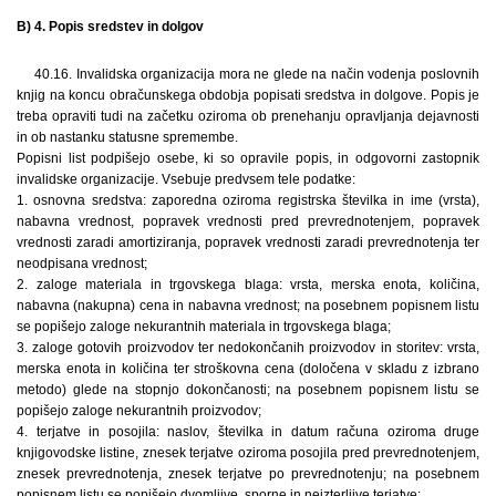
B) 4. Popis sredstev in dolgov
40.16. Invalidska organizacija mora ne glede na način vodenja poslovnih
knjig na koncu obračunskega obdobja popisati sredstva in dolgove. Popis je
treba opraviti tudi na začetku oziroma ob prenehanju opravljanja dejavnosti
in ob nastanku statusne spremembe.
Popisni list podpišejo osebe, ki so opravile popis, in odgovorni zastopnik
invalidske organizacije. Vsebuje predvsem tele podatke:
1. osnovna sredstva: zaporedna oziroma registrska številka in ime (vrsta),
nabavna vrednost, popravek vrednosti pred prevrednotenjem, popravek
vrednosti zaradi amortiziranja, popravek vrednosti zaradi prevrednotenja ter
neodpisana vrednost;
2. zaloge materiala in trgovskega blaga: vrsta, merska enota, količina,
nabavna (nakupna) cena in nabavna vrednost; na posebnem popisnem listu
se popišejo zaloge nekurantnih materiala in trgovskega blaga;
3. zaloge gotovih proizvodov ter nedokončanih proizvodov in storitev: vrsta,
merska enota in količina ter stroškovna cena (določena v skladu z izbrano
metodo) glede na stopnjo dokončanosti; na posebnem popisnem listu se
popišejo zaloge nekurantnih proizvodov;
4. terjatve in posojila: naslov, številka in datum računa oziroma druge
knjigovodske listine, znesek terjatve oziroma posojila pred prevrednotenjem,
znesek prevrednotenja, znesek terjatve po prevrednotenju; na posebnem
popisnem listu se popišejo dvomljive, sporne in neizterljive terjatve;