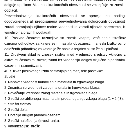
dolguje upnikom. Vrednost kratkoročnih obveznosti se zmanjšuje za zneske
odplačil.
Prevrednotovanje kratkoročnih obveznosti se opravlja na podlagi
dogovorjenega ali predpisanega prevrednotovanja dolgoročnih obveznosti
zaradi ohranjanja njihove realne vrednosti in zaradi njihovih sprememb, ki
temeljijo na pravnih podlagah.
10. Pasivne časovne razmejitve so zneski vnaprej vračunanih stroškov
oziroma odhodkov, za katere še ni nastala obveznost, in zneski kratkoročno
odloženih prihodkov, za katere je že nastala terjatev ali so že bili plačani.
11. Društveni sklad je znesek razlike med vrednostjo sredstev vključno z
aktivnimi časovnimi razmejitvami ter vrednostjo dolgov vključno s pasivnimi
časovnimi razmejitvami.
40.7. Izkaz poslovnega izida sestavljajo najmanj tele postavke:
Stroški
1. Nabavna vrednost nabavljenih materiala in trgovskega blaga.
2. Zmanjšanje vrednosti zalog materiala in trgovskega blaga.
3. Povečanje vrednosti zalog materiala in trgovskega blaga.
4. Stroški porabljenega materiala in prodanega trgovskega blaga (1 + 2 ( 3).
5. Stroški storitev.
6. Stroški dela.
7. Dotacije drugim pravnim osebam.
8. Stroški naložbenja (investiranja).
9. Amortizacijski stroški.