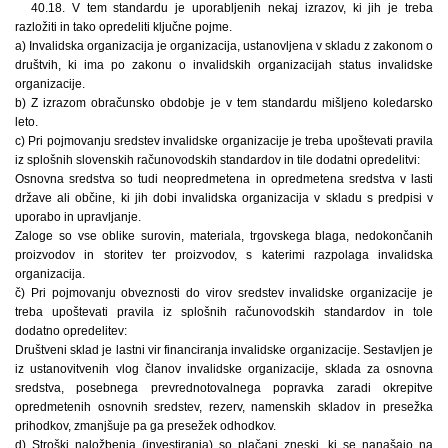
40.18. V tem standardu je uporabljenih nekaj izrazov, ki jih je treba
razložiti in tako opredeliti ključne pojme.
a) Invalidska organizacija je organizacija, ustanovljena v skladu z zakonom o
društvih, ki ima po zakonu o invalidskih organizacijah status invalidske
organizacije.
b) Z izrazom obračunsko obdobje je v tem standardu mišljeno koledarsko
leto.
c) Pri pojmovanju sredstev invalidske organizacije je treba upoštevati pravila
iz splošnih slovenskih računovodskih standardov in tile dodatni opredelitvi:
Osnovna sredstva so tudi neopredmetena in opredmetena sredstva v lasti
države ali občine, ki jih dobi invalidska organizacija v skladu s predpisi v
uporabo in upravljanje.
Zaloge so vse oblike surovin, materiala, trgovskega blaga, nedokončanih
proizvodov in storitev ter proizvodov, s katerimi razpolaga invalidska
organizacija.
č) Pri pojmovanju obveznosti do virov sredstev invalidske organizacije je
treba upoštevati pravila iz splošnih računovodskih standardov in tole
dodatno opredelitev:
Društveni sklad je lastni vir financiranja invalidske organizacije. Sestavljen je
iz ustanovitvenih vlog članov invalidske organizacije, sklada za osnovna
sredstva, posebnega prevrednotovalnega popravka zaradi okrepitve
opredmetenih osnovnih sredstev, rezerv, namenskih skladov in presežka
prihodkov, zmanjšuje pa ga presežek odhodkov.
d) Stroški naložbenja (investiranja) so plačani zneski, ki se nanašajo na