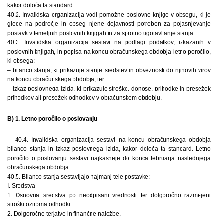
kakor določa ta standard.
40.2. Invalidska organizacija vodi pomožne poslovne knjige v obsegu, ki je
glede na področje in obseg njene dejavnosti potreben za pojasnjevanje
postavk v temeljnih poslovnih knjigah in za sprotno ugotavljanje stanja.
40.3. Invalidska organizacija sestavi na podlagi podatkov, izkazanih v
poslovnih knjigah, in popisa na koncu obračunskega obdobja letno poročilo,
ki obsega:
– bilanco stanja, ki prikazuje stanje sredstev in obveznosti do njihovih virov
na koncu obračunskega obdobja, ter
– izkaz poslovnega izida, ki prikazuje stroške, donose, prihodke in presežek
prihodkov ali presežek odhodkov v obračunskem obdobju.
B) 1. Letno poročilo o poslovanju
40.4. Invalidska organizacija sestavi na koncu obračunskega obdobja
bilanco stanja in izkaz poslovnega izida, kakor določa ta standard. Letno
poročilo o poslovanju sestavi najkasneje do konca februarja naslednjega
obračunskega obdobja.
40.5. Bilanco stanja sestavljajo najmanj tele postavke:
I. Sredstva
1. Osnovna sredstva po neodpisani vrednosti ter dolgoročno razmejeni
stroški oziroma odhodki.
2. Dolgoročne terjatve in finančne naložbe.