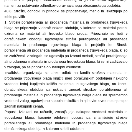
nameni za pokrivanje odhodkov obravnavanega obračunskega obdobja.
40.8. Stroški, odhodki in prihodki se pripoznavajo, merijo in izkazujejo po
tehle pravilih:
1. Stroški porabljenega ali prodanega materiala in prodanega trgovskega
blaga se pripoznajo v obračunskem obdobju, v katerem se material porabi
oziroma se material ali trgovsko blago proda. Pripoznajo se tudi v
obračunskem obdobju ugotovljeni stroški porabljenega ali prodanega
materiala in prodanega trgovskega blaga iz prejšnjih let. Stroški
porabljenega ali prodanega materiala in prodanega trgovskega blaga, ki so
se zadrževali v zalogah, se ugotovijo po izbrani metodi, stroški porabljenega
ali prodanega materiala in prodanega trgovskega blaga, ki se ni zadrževalo
v zalogah, pa se pripoznajo v nakupni vrednosti.
Invalidska organizacija se lahko odloči na kontih stroškov materiala in
prodanega trgovskega blaga knjižiti med obračunskim obdobjem nakupno
vrednost tedaj kupljenih količin materiala in trgovskega blaga, na koncu
obračunskega obdobja pa uskladiti znesek stroškov porabljenega ali
prodanega materiala in prodanega trgovskega blaga glede na spremembo
vrednosti zalog, ugotovljeno s popisom količin in njihovim ovrednotenjem po
zadnjih nakupnih cenah.
Popusti, izkazani na računih, zmanjšujejo nakupno vrednost materiala in
trgovskega blaga, kasneje odobreni popusti pa zmanjšujejo stroške
porabljenega ali prodanega materiala in prodanega trgovskega blaga
obračunskega obdobja, v katerem so bili odobreni.