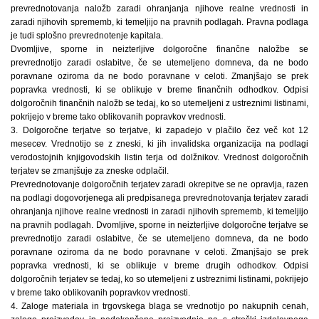
prevrednotovanja naložb zaradi ohranjanja njihove realne vrednosti in
zaradi njihovih sprememb, ki temeljijo na pravnih podlagah. Pravna podlaga
je tudi splošno prevrednotenje kapitala.
Dvomljive, sporne in neizterljive dolgoročne finančne naložbe se
prevrednotijo zaradi oslabitve, če se utemeljeno domneva, da ne bodo
poravnane oziroma da ne bodo poravnane v celoti. Zmanjšajo se prek
popravka vrednosti, ki se oblikuje v breme finančnih odhodkov. Odpisi
dolgoročnih finančnih naložb se tedaj, ko so utemeljeni z ustreznimi listinami,
pokrijejo v breme tako oblikovanih popravkov vrednosti.
3. Dolgoročne terjatve so terjatve, ki zapadejo v plačilo čez več kot 12
mesecev. Vrednotijo se z zneski, ki jih invalidska organizacija na podlagi
verodostojnih knjigovodskih listin terja od dolžnikov. Vrednost dolgoročnih
terjatev se zmanjšuje za zneske odplačil.
Prevrednotovanje dolgoročnih terjatev zaradi okrepitve se ne opravlja, razen
na podlagi dogovorjenega ali predpisanega prevrednotovanja terjatev zaradi
ohranjanja njihove realne vrednosti in zaradi njihovih sprememb, ki temeljijo
na pravnih podlagah. Dvomljive, sporne in neizterljive dolgoročne terjatve se
prevrednotijo zaradi oslabitve, če se utemeljeno domneva, da ne bodo
poravnane oziroma da ne bodo poravnane v celoti. Zmanjšajo se prek
popravka vrednosti, ki se oblikuje v breme drugih odhodkov. Odpisi
dolgoročnih terjatev se tedaj, ko so utemeljeni z ustreznimi listinami, pokrijejo
v breme tako oblikovanih popravkov vrednosti.
4. Zaloge materiala in trgovskega blaga se vrednotijo po nakupnih cenah,