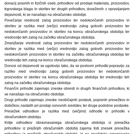
donacij pravnih in fizičnih oseb, prihodkov od prodaje materiala, proizvodov,
trgovskega blaga in storitev ter drugih prihodkov, doseženih z opravljanjem
dejavnosti, ki se nanašajo na obračunsko obdobje.
Povečanje vrednosti zalog proizvodov ter nedokončanih proizvodov in
storitev je razlika med (večjo) vrednostjo zalog gotovih proizvodov ter
nedokončanih proizvodov in storitev na koncu obračunskega obdobja ter
vrednostjo teh zalog na začetku obračunskega obdobja.
Zmanjšanje vrednosti zalog proizvodov ter nedokončanih proizvodov in
storitev je razlika med (večjo) vrednostjo zalog gotovih proizvodov ter
nedokončanih proizvodov in storitev na začetku obračunskega obdobja ter
vrednostjo teh zalog na koncu obračunskega obdobja.
Donosi od dejavnosti se ugotovijo tako, da se poslovni prihodki popravijo za
razliko med vrednostjo zalog gotovih proizvodov ter nedokončanih
proizvodov in storitev na koncu obračunskega obdobja ter vrednostjo teh
zalog na začetku obračunskega obdobja.
Finančni prihodki zajemajo zneske obresti in drugih finančnih prihodkov, ki
se nanašajo na obračunsko obdobje.
Drugi prihodki zajemajo zneske neobičajnih postavk, popisnih presežkov in
dobičkov, nastalih pri prodaji osnovnih sredstev, ter druge podobne postavke.
Presežek odhodkov je razlika med (večjimi) odhodki in prihodki v
obračunskem obdobju.
Kritje odhodkov obravnavanega obračunskega obdobja iz presežka
prihodkov iz prejšnjih obračunskih obdobij zajema tisti znesek presežka
prihodkov iz prejšnjih obračunskih obdobij, ki ga invalidska organizacija