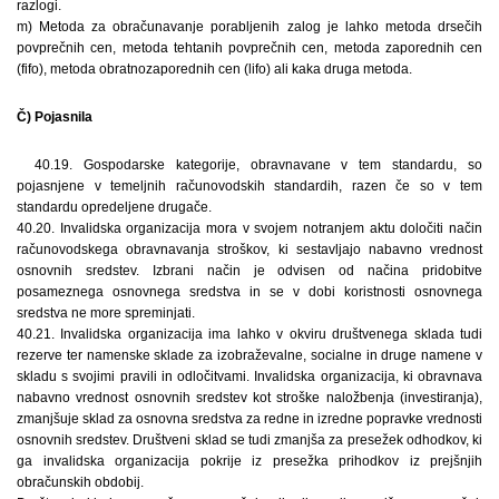
razlogi.
m) Metoda za obračunavanje porabljenih zalog je lahko metoda drsečih
povprečnih cen, metoda tehtanih povprečnih cen, metoda zaporednih cen
(fifo), metoda obratnozaporednih cen (lifo) ali kaka druga metoda.
Č) Pojasnila
40.19. Gospodarske kategorije, obravnavane v tem standardu, so
pojasnjene v temeljnih računovodskih standardih, razen če so v tem
standardu opredeljene drugače.
40.20. Invalidska organizacija mora v svojem notranjem aktu določiti način
računovodskega obravnavanja stroškov, ki sestavljajo nabavno vrednost
osnovnih sredstev. Izbrani način je odvisen od načina pridobitve
posameznega osnovnega sredstva in se v dobi koristnosti osnovnega
sredstva ne more spreminjati.
40.21. Invalidska organizacija ima lahko v okviru društvenega sklada tudi
rezerve ter namenske sklade za izobraževalne, socialne in druge namene v
skladu s svojimi pravili in odločitvami. Invalidska organizacija, ki obravnava
nabavno vrednost osnovnih sredstev kot stroške naložbenja (investiranja),
zmanjšuje sklad za osnovna sredstva za redne in izredne popravke vrednosti
osnovnih sredstev. Društveni sklad se tudi zmanjša za presežek odhodkov, ki
ga invalidska organizacija pokrije iz presežka prihodkov iz prejšnjih
obračunskih obdobij.