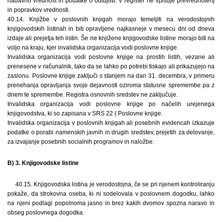
nabavno vrednost in podatke o odtujitvi. V register ne vpisuje prevrednotenj
in popravkov vrednosti.
40.14. Knjižbe v poslovnih knjigah morajo temeljiti na verodostojnih
knjigovodskih listinah in biti opravljene najkasneje v mesecu dni od dneva
izdaje ali prejetja teh listin. Še ne knjižene knjigovodske listine morajo biti na
voljo na kraju, kjer invalidska organizacija vodi poslovne knjige.
Invalidska organizacija vodi poslovne knjige na prostih listih, vezane ali
prenesene v računalnik, tako da se lahko po potrebi tiskajo ali prikazujejo na
zaslonu. Poslovne knjige zaključi s stanjem na dan 31. decembra, v primeru
prenehanja opravljanja svoje dejavnosti oziroma statusne spremembe pa z
dnem te spremembe. Registra osnovnih sredstev ne zaključuje.
Invalidska organizacija vodi poslovne knjige po načelih urejenega
knjigovodstva, ki so zapisana v SRS 22 ( Poslovne knjige.
Invalidska organizacija v poslovnih knjigah ali posebnih evidencah izkazuje
podatke o porabi namenskih javnih in drugih sredstev, prejetih za delovanje,
za izvajanje posebnih socialnih programov in naložbe.
B) 3. Knjigovodske listine
40.15. Knjigovodska listina je verodostojna, če se pri njenem kontroliranju
pokaže, da strokovna oseba, ki ni sodelovala v poslovnem dogodku, lahko
na njeni podlagi popolnoma jasno in brez kakih dvomov spozna naravo in
obseg poslovnega dogodka.