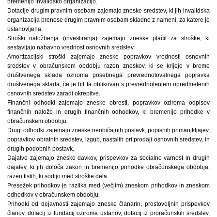
bremenijo invalidsko organizacijo.
Dotacije drugim pravnim osebam zajemajo zneske sredstev, ki jih invalidska
organizacija prenese drugim pravnim osebam skladno z nameni, za katere je
ustanovljena.
Stroški naložbenja (investiranja) zajemajo zneske plačil za stroške, ki
sestavljajo nabavno vrednost osnovnih sredstev.
Amortizacijski stroški zajemajo zneske popravkov vrednosti osnovnih
sredstev v obračunskem obdobju razen zneskov, ki se krijejo v breme
društvenega sklada oziroma posebnega prevrednotovalnega popravka
društvenega sklada, če je bil ta oblikovan s prevrednotenjem opredmetenih
osnovnih sredstev zaradi okrepitve.
Finančni odhodki zajemajo zneske obresti, popravkov oziroma odpisov
finančnih naložb in drugih finančnih odhodkov, ki bremenijo prihodke v
obračunskem obdobju.
Drugi odhodki zajemajo zneske neobičajnih postavk, popisnih primanjkljajev,
popravkov obratnih sredstev, izgub, nastalih pri prodaji osnovnih sredstev, in
drugih podobnih postavk.
Dajatve zajemajo zneske davkov, prispevkov za socialno varnost in drugih
dajatev, ki jih določa zakon in bremenijo prihodke obračunskega obdobja,
razen tistih, ki sodijo med stroške dela.
Presežek prihodkov je razlika med (večjim) zneskom prihodkov in zneskom
odhodkov v obračunskem obdobju.
Prihodki od dejavnosti zajemajo zneske članarin, prostovoljnih prispevkov
članov, dotacij iz fundacij oziroma ustanov, dotacij iz proračunskih sredstev,