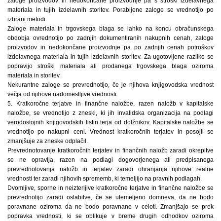
zaloge proizvodov in nedokončane proizvodnje pa s stroški izdelavnega
materiala in tujih izdelavnih storitev. Porabljene zaloge se vrednotijo po
izbrani metodi.
Zaloge materiala in trgovskega blaga se lahko na koncu obračunskega
obdobja ovrednotijo po zadnjih dokumentiranih nakupnih cenah, zaloge
proizvodov in nedokončane proizvodnje pa po zadnjih cenah potroškov
izdelavnega materiala in tujih izdelavnih storitev. Za ugotovljene razlike se
popravijo stroški materiala ali prodanega trgovskega blaga oziroma
materiala in storitev.
Nekurantne zaloge se prevrednotijo, če je njihova knjigovodska vrednost
večja od njihove nadomestljive vrednosti.
5. Kratkoročne terjatve in finančne naložbe, razen naložb v kapitalske
naložbe, se vrednotijo z zneski, ki jih invalidska organizacija na podlagi
verodostojnih knjigovodskih listin terja od dolžnikov. Kapitalske naložbe se
vrednotijo po nakupni ceni. Vrednost kratkoročnih terjatev in posojil se
zmanjšuje za zneske odplačil.
Prevrednotovanje kratkoročnih terjatev in finančnih naložb zaradi okrepitve
se ne opravlja, razen na podlagi dogovorjenega ali predpisanega
prevrednotovanja naložb in terjatev zaradi ohranjanja njihove realne
vrednosti ter zaradi njihovih sprememb, ki temeljijo na pravnih podlagah.
Dvomljive, sporne in neizterljive kratkoročne terjatve in finančne naložbe se
prevrednotijo zaradi oslabitve, če se utemeljeno domneva, da ne bodo
poravnane oziroma da ne bodo poravnane v celoti. Zmanjšajo se prek
popravka vrednosti, ki se oblikuje v breme drugih odhodkov oziroma