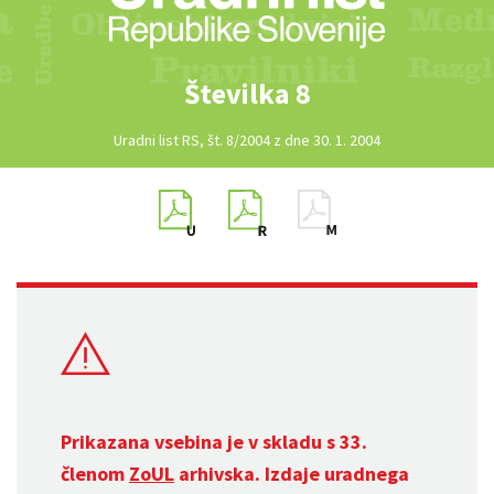
Številka 8
Uradni list RS, št. 8/2004 z dne 30. 1. 2004
Prikazana vsebina je v skladu s 33.
členom
ZoUL
arhivska. Izdaje uradnega