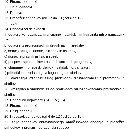
10. Finančni odhodki.
11. Drugi odhodki.
12. Dajatve.
13. Presežek prihodkov (od 17 do 19 ( od 4 do 12).
Prihodki
14. Prihodki od dejavnosti
a) dotacije Fundacije za financiranje invalidskih in humanitarnih organizacij v
RS,
b) dotacije iz proračunskih in drugih javnih sredstev,
c) dotacije drugih fundacij, skladov in ustanov,
č) donacije pravnih in fizičnih oseb,
d) prispevki uporabnikov posebnih socialnih programov,
e) članarine in prispevki članov invalidskih organizacij,
f) prihodki od prodaje trgovskega blaga in storitev.
15. Povečanje vrednosti zalog proizvodov ter nedokončanih proizvodov in
storitev.
16. Zmanjšanje vrednosti zalog proizvodov ter nedokončanih proizvodov in
storitev.
17. Donosi od dejavnosti (14 + 15 ( 16).
18. Finančni prihodki.
19. Drugi prihodki.
20. Presežek odhodkov (od 4 do 12 ( od 17 do 19).
21. Kritje odhodkov obravnavanega obračunskega obdobja iz presežka
prihodkov iz prejšnjih obračunskih obdobij.