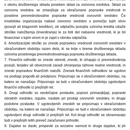
v okviru društvenega sklada poseben sklad za osnovna sredstva. Sklad za
osnovna sredstva se zmanjšuje za obračunane popravke vrednosti in
posebne prevrednotovalne popravke vrednosti osnovnih sredstev. Če
invalidska organizacija nabavi osnovno sredstvo s pomočjo tujih virov
(posojil ali blagovnih kreditov), ob odplačilu posojila oziroma kredita izkaže
stroške naložbenja (investiranja) le za tisti del nabavne vrednosti, ki je bil
financiran s tujim virom in je zajet v obroku odplačila.
6. Amortizacijski stroški so zneski popravkov vrednosti osnovnih sredstev v
obračunskem obdobju razen dela, ki se krije v breme društvenega sklada
oziroma posebnega prevrednotovalnega popravka društvenega sklada.
7. Finančni odhodki so zneski obresti, zneski, ki izhajajo iz prevrednotenja
posojil, terjatev ali obveznosti zaradi ohranjanja njihove realne vrednosti, in
zneski popravkov finančnih naložb. Znesek finančnih odhodkov se ugotovi
na podlagi pogodb ali predpisov. Pripoznajo se v obračunskem obdobju, na
katero se nanašajo. Pripoznajo se tudi v obračunskem obdobju ugotovljeni
finančni odhodki iz prejšnjih let.
8. Drugi odhodki so neobičajne postavke, popisni primanjkljaji, popravki
obratnih sredstev, izgube, nastale pri prodaji osnovnih sredstev, in druge
podobne postavke. V ugotovljenih zneskih se pripoznajo v obračunskem
obdobju, na katero se nanašajo. Pripoznajo se tudi v obračunskem obdobju
ugotovljeni drugi odhodki iz prejšnjih let. Kot drugi odhodki se obravnavajo
tudi v prejšnjih letih preveč zaračunani prihodki.
9. Dajatve so davki, prispevki za socialno varnost in druge dajatve, ki jih