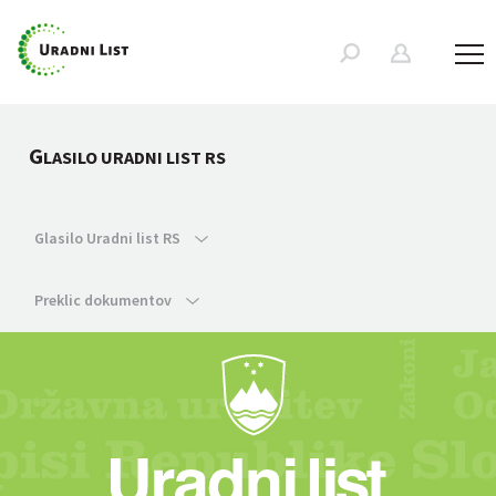
G
LASILO URADNI LIST RS
Glasilo Uradni list RS
Preklic dokumentov