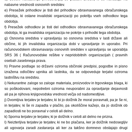
nabavne vrednosti osnovnih sredstev.
e) Presežek prihodkov je tisti del prihodkov obravnavanega obračunskega
obdobja, ki ostane invalidski organizaciji po pokritju vseh odhodkov tega
obdobja.
f) Presežek odhodkov je tisti del odhodkov obravnavanega obračunskega
obdobja, ki ga invalidska organizacija ne pokrije s prihodki tega obdobja.
g) Osnovna sredstva v upravljanju so osnovna sredstva v lasti države ali
občine, ki jih invalidska organizacija dobi v upravljanje in uporabo. Pri
računovodskem obravnavanju osnovnih sredstev v upravljanju se uporablja
SRS 36 ( Računovodske rešitve v nepridobitnih organizacijah ( pravnih
osebah zasebnega prava.
h) Pravne podlage so državni oziroma občinski predpisi, pogodbe in pisno
izražena odločitev upnika ali lastnika, da se odpoveduje terjatvi oziroma
lastništvu na sredstvu.
i) Nekurantne zaloge so zaloge materiala, proizvodov in trgovskega blaga, ki
so poškodovani, nepotrebni oziroma neuporabni za opravljanje dejavnosti
ali pa je njihova knjigovodska vrednost večja od nadomestljive.
j) Dvomljiva terjatev je terjatev, ki bi jo dolžnik že moral poravnati, pa je še ni,
in terjatev, ki še ni zapadla v plačilo, pa okoliščine kažejo, da jo dolžnik ob
zapadlosti ne bo poravnal v celoti ali delno.
k) Sporna terjatev je terjatev, ki je dolžnik v celoti ali delno ne prizna.
l) Neizterljiva terjatev je terjatev, ki ne bo plačana, ker je dolžnik nedosegljiv
ali ugovarja zaradi zastaranja ali ker za takšno domnevo obstajajo drugi