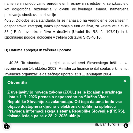
namenjenih pridobivanju opredmetenih osnovnih sredstev, ki se izkazujejo
kot dolgoročna rezervacija v okviru društvenega sklada, namenjena
pokrivanju stroškov amortizacije.
40.25. Določbe tega standarda, ki se nanašajo na vrednotenje posameznih
gospodarskih kategorij, lahko uporabljajo tudi društva, za katera velja SRS
33 ( Računovodske rešitve v društvih (Uradni list RS, št. 107/01) in ki
izpolnjujejo pogoje, določene v tretjem odstavku SRS 40.10.
D) Datuma sprejetja in začetka uporabe
40.26. Ta standard je sprejel strokovni svet Slovenskega inštituta za
revizijo na seji 14. oktobra 2003. Minister za finance je dal soglasje k njemu.
Invalidske organizacije ga začnejo uporabljati s 1. januarjem 2004.
×
Obvestilo
Št. 20/03
Ljubljana, dne 14. oktobra 2003.
Z uveljavitvijo
novega zakona (ZOUL)
se je
izdajanje uradnega
lista s 1. 3. 2026 preneslo
neposredno
na Službo Vlade
Republike Slovenije za zakonodajo
. Od tega datuma bodo vse
Predsednik
objave dostopne izključno v elektronski obliki na spletišču
strokovnega sveta
Pravnega informacijskega sistema Republike Slovenije (PISRS),
Slovenskega inštituta za
tiskana izdaja pa se z 28. 2. 2026 ukinja.
revizijo
dr. Ivan Turk l. r.