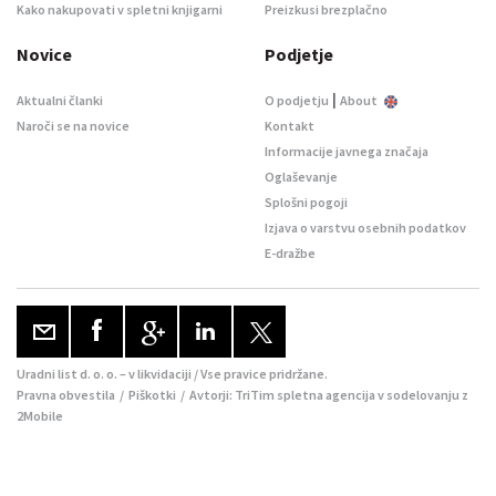
Kako nakupovati v spletni knjigarni
Preizkusi brezplačno
Novice
Podjetje
|
Aktualni članki
O podjetju
About
Naroči se na novice
Kontakt
Informacije javnega značaja
Oglaševanje
Splošni pogoji
Izjava o varstvu osebnih podatkov
E-dražbe
Uradni list d. o. o. – v likvidaciji / Vse pravice pridržane.
Pravna obvestila
/
Piškotki
/ Avtorji:
TriTim spletna agencija
v sodelovanju z
2Mobile