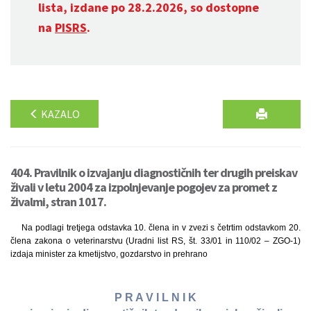
lista, izdane po 28.2.2026, so dostopne
na
PISRS
.
KAZALO
404. Pravilnik o izvajanju diagnostičnih ter drugih preiskav
živali v letu 2004 za izpolnjevanje pogojev za promet z
živalmi, stran 1017.
Na podlagi tretjega odstavka 10. člena in v zvezi s četrtim odstavkom 20.
člena zakona o veterinarstvu (Uradni list RS, št. 33/01 in 110/02 – ZGO-1)
izdaja minister za kmetijstvo, gozdarstvo in prehrano
P R A V I L N I K