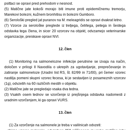
psittaci se opravi pred prehodom v nesnost.
(5) Matične jate kokoši morajo biti imune proti epidemičnemu tremorju,
Marekovi bolezni, kužnem bronhitisu in bolezni Gumboro.
(6) Serološki pregled jat puranov na M. meleagridis se opravi dvakrat letno.
(7) Vzorce za serološke preglede iz tretjega, četrtega, petega in šestega
odstavka tega člena, in sicer 20 vzorcev na objekt, odvzamejo veterinarske
organizacije, preiskave opravi NVI.
12. člen
(1) Monitoring na salmonelozne infekcije perutnine se izvaja na način,
določen v prilogi II Navodila o ukrepih za ugotavljanje, preprečevanje in
zatiranje salmoneloze (Uradni list RS, št. 82/99 in 71/00), pri čemer vzorec
nastilja pomeni skupni vzorec fecesa, ki je sestavljen iz posameznih vzorcev
(1g), odvzetih na 60 različnih mestih v objektu.
(2) Matične jate se pregledajo vsaka dva tedna.
(3) Vsakih osem tednov se vzorčenje iz prejšnjega odstavka nadomesti z
uradnim vzorčenjem, ki ga opravi VURS.
13. člen
(1) Za vzorčenje na salmonele je treba v valilnicah odvzeti: