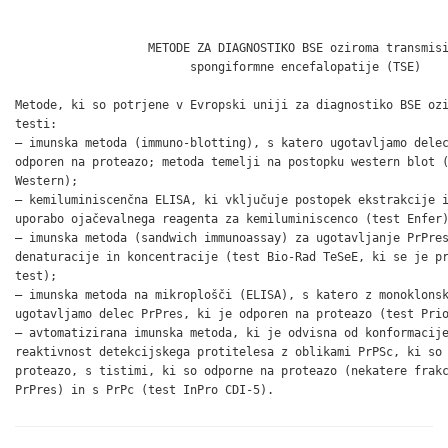
                                                              
                   METODE ZA DIAGNOSTIKO BSE oziroma transmisi
                         spongiformne encefalopatije (TSE)

Metode, ki so potrjene v Evropski uniji za diagnostiko BSE ozi
testi:

– imunska metoda (immuno-blotting), s katero ugotavljamo delec
odporen na proteazo; metoda temelji na postopku western blot (
Western);

– kemiluminiscenčna ELISA, ki vključuje postopek ekstrakcije i
uporabo ojačevalnega reagenta za kemiluminiscenco (test Enfer)
– imunska metoda (sandwich immunoassay) za ugotavljanje PrPres
denaturacije in koncentracije (test Bio-Rad TeSeE, ki se je pr
test);

– imunska metoda na mikroplošči (ELISA), s katero z monoklonsk
ugotavljamo delec PrPres, ki je odporen na proteazo (test Prio
– avtomatizirana imunska metoda, ki je odvisna od konformacije
reaktivnost detekcijskega protitelesa z oblikami PrPSc, ki so 
proteazo, s tistimi, ki so odporne na proteazo (nekatere frakc