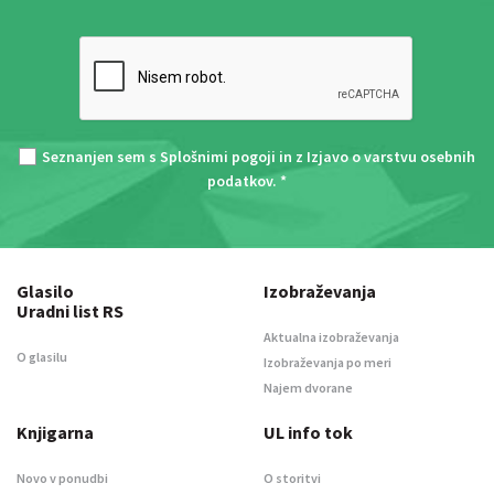
Seznanjen sem s
Splošnimi pogoji
in z
Izjavo o varstvu osebnih
podatkov
. *
Glasilo
Izobraževanja
Uradni list RS
Aktualna izobraževanja
O glasilu
Izobraževanja po meri
Najem dvorane
Knjigarna
UL info tok
Novo v ponudbi
O storitvi