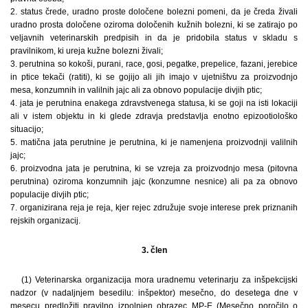
2. status črede, uradno proste določene bolezni pomeni, da je čreda živali
uradno prosta določene oziroma določenih kužnih bolezni, ki se zatirajo po
veljavnih veterinarskih predpisih in da je pridobila status v skladu s
pravilnikom, ki ureja kužne bolezni živali;
3. perutnina so kokoši, purani, race, gosi, pegatke, prepelice, fazani, jerebice
in ptice tekači (ratiti), ki se gojijo ali jih imajo v ujetništvu za proizvodnjo
mesa, konzumnih in valilnih jajc ali za obnovo populacije divjih ptic;
4. jata je perutnina enakega zdravstvenega statusa, ki se goji na isti lokaciji
ali v istem objektu in ki glede zdravja predstavlja enotno epizootiološko
situacijo;
5. matična jata perutnine je perutnina, ki je namenjena proizvodnji valilnih
jajc;
6. proizvodna jata je perutnina, ki se vzreja za proizvodnjo mesa (pitovna
perutnina) oziroma konzumnih jajc (konzumne nesnice) ali pa za obnovo
populacije divjih ptic;
7. organizirana reja je reja, kjer rejec združuje svoje interese prek priznanih
rejskih organizacij.
3. člen
(1) Veterinarska organizacija mora uradnemu veterinarju za inšpekcijski
nadzor (v nadaljnjem besedilu: inšpektor) mesečno, do desetega dne v
mesecu predložiti pravilno izpolnjen obrazec MP-E (Mesečno poročilo o