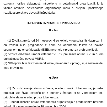
oziroma nosilcu dejavnosti, inšpektorju in veterinarski organizaciji, ki je
vzorce odvzela. Veterinarska organizacija mora o prejemu pozitivnega
rezultata preiskave obvestiti inšpektorja.
II. PREVENTIVNI UKREPI PRI GOVEDU
8. člen
(1) Živali, starejše od 24 mesecev, ki se koljejo v registriranih klavnicah in
ob zakolu niso pregledane z enim od odobrenih testov na bovino
spongiformno encefalopatijo (BSE), ne smejo v promet za prehrano ljudi.
(2) Vzorce odvzame uradni veterinar VURS, preiskave opravi NVI in o tem
enkrat mesečno obvesti VURS.
(3) NVI opravi hitri test z enim od testov, navedenih v prilogi, ki je sestavni del
tega pravilnika.
9. člen
(1) Za vzdrževanje statusov črede, uradno prostih tuberkuloze, je treba
preiskati vse živali, starejše od 6 tednov v čredah, ki so v preteklem letu
pridobile status uradno proste tuberkuloze.
(2) Tuberkulinizacijo opravi veterinarska organizacija s predpisanim bovinim
tuberkulinom najpozneje do 10. novembra 2004.