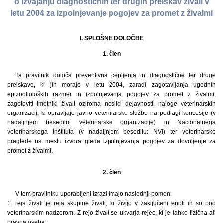
o izvajanju diagnostičnih ter drugih preiskav živali v
letu 2004 za izpolnjevanje pogojev za promet z živalmi
I. SPLOŠNE DOLOČBE
1. člen
Ta pravilnik določa preventivna cepljenja in diagnostične ter druge
preiskave, ki jih morajo v letu 2004, zaradi zagotavljanja ugodnih
epizootioloških razmer in izpolnjevanja pogojev za promet z živalmi,
zagotoviti imetniki živali oziroma nosilci dejavnosti, naloge veterinarskih
organizacij, ki opravljajo javno veterinarsko službo na podlagi koncesije (v
nadaljnjem besedilu: veterinarske organizacije) in Nacionalnega
veterinarskega inštituta (v nadaljnjem besedilu: NVI) ter veterinarske
preglede na mestu izvora glede izpolnjevanja pogojev za dovoljenje za
promet z živalmi.
2. člen
V tem pravilniku uporabljeni izrazi imajo naslednji pomen:
1. reja živali je reja skupine živali, ki živijo v zaključeni enoti in so pod
veterinarskim nadzorom. Z rejo živali se ukvarja rejec, ki je lahko fizična ali
pravna oseba;