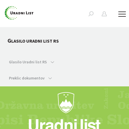
G
LASILO URADNI LIST RS
Glasilo Uradni list RS
Preklic dokumentov