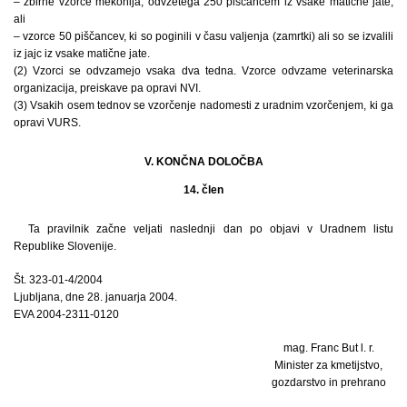
– zbirne vzorce mekonija, odvzetega 250 piščancem iz vsake matične jate;
ali
– vzorce 50 piščancev, ki so poginili v času valjenja (zamrtki) ali so se izvalili
iz jajc iz vsake matične jate.
(2) Vzorci se odvzamejo vsaka dva tedna. Vzorce odvzame veterinarska
organizacija, preiskave pa opravi NVI.
(3) Vsakih osem tednov se vzorčenje nadomesti z uradnim vzorčenjem, ki ga
opravi VURS.
V. KONČNA DOLOČBA
14. člen
Ta pravilnik začne veljati naslednji dan po objavi v Uradnem listu
Republike Slovenije.
Št. 323-01-4/2004
Ljubljana, dne 28. januarja 2004.
EVA 2004-2311-0120
mag. Franc But l. r.
Minister za kmetijstvo,
gozdarstvo in prehrano