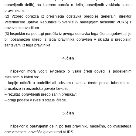
opravljenih delih), na katerem poroča o delih, opravljenih v skladu s tem
pravilnikom.
(2) Vzorec obrazca iz prejšnjega odstavka predpiše generalni direktor
Veterinarske uprave Republike Slovenije (v nadaljnjem besedilu: VURS) z
obveznim navodilom.
(3) Inšpektor na podlagi poročila iz prvega odstavka tega člena ugotovi, ali je
bil posamezen ukrep iz tega pravilnika opravljen v skladu s predpisiin
zahtevami iz tega pravilnika.
4. člen
Inšpektor mora voditi evidenco o vsaki čredi govedi s podeljenim
statusom, v kateri so:
– kopije odločb o podelitvi ali odvzemu statusa črede proste tuberkuloze,
bruceloze in enzootske goveje levkoze;
– rezultati opravljenih predpisanih preiskav;
– drugi podatki v zvezi s statusi črede.
5. člen
Inšpektor o opravljenih delih po tem pravilniku mesečno, do dvajsetega
dne v mesecu obvešča glavni urad VURS.