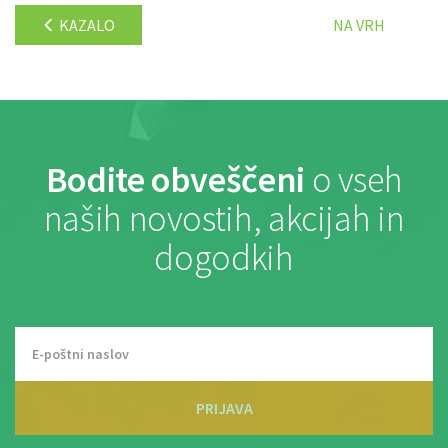
KAZALO
NA VRH
Bodite obveščeni
o vseh
naših novostih, akcijah in
dogodkih
PRIJAVA