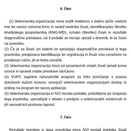
6. člen
(1) Veterinarska organizacija mora voditi evidenco, v katero vpiše osebno
ime ter naslov oziroma firmo in sedež imetnika živali, identifikacijsko številko
kmetijskega gospodarstva (KMG-MID), oznako (številko) živali in rezultate
diagnostične preiskave; vsi ti podatki se morajo vpisati v dnevnik, ki se hrani
na posestvu.
(2) Če je za živali, pri katerih se opravljajo diagnostične preiskave iz tega
pravilnika, predpisana identifikacija ter registracija in živali niso označene na
predpisan način, jih je treba označiti.
(3) Veterinarska organizacija mora pri posameznih vrstah živali jemati krvne
vzorce in opraviti ostale preiskave istočasno.
(4) VURS zagotovi računalniški program za hitro poročanje o pojavu
določenih kužnih bolezni, omogoči veterinarskim organizacijam dostop in
priklop na program ter razvoj aplikacije.
(5) Veterinarska organizacija in NVI morata podatke, pridobljene pri izvajanju
tega pravilnika, uporabljati v skladu s predpisi o veterinarskih evidencah in
jih varovati kot poslovno tajnost.
7. člen
Rezultate preiskav iz tega pravilnika mora NVI poslati imetniku živali