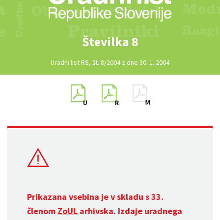
Številka 8
Uradni list RS, št. 8/2004 z dne 30. 1. 2004
Prikazana vsebina je v skladu s 33.
členom
ZoUL
arhivska. Izdaje uradnega