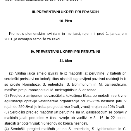
III. PREVENTIVNI UKREPI PRI PRAŠIČIH
10. člen
Promet s plemenskimi svinjami in merjasci, rojenimi pred 1. januarjem
2001, je dovoljen samo še za zakol.
IV. PREVENTIVNI UKREPI PRI PERUTNINI
11. člen
(1) Valilna jajca smejo izvirati le iz matičnih jat perutnine, v katerih pri
serološki preiskavi na kokošji tifus niso bili ugotovljeni pozitivni reaktorji in ki
so proste klamidioze, S. enteritidis, S. typhimurium in M. gallisepticum,
matične jate puranov pa tudi M. meleagridis in S. arizonae.
(2) Pregled z antigenom povzročitelja kokošjega tifusa po metodi hitre krvne
aglutinacije opravijo veterinarske organizacije pri 15–25% nesnosti jate. V
rejah do 250 živali je treba pregledati vse živali, v večjih rejah pa 20% živali.
(3) Serološki pregled matičnih jat perutnine na M. gallisepticum se opravi v
matičnih jatah perutnine v času vzreje ob vselitvi, v 8., 16. in 22. tednu
starosti ter potem vsakih 6 tednov do konca nesnosti.
(4) Serološki pregled matičnih jat na S. enteritidis, S. typhimurium in C.