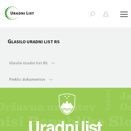
G
LASILO URADNI LIST RS
Glasilo Uradni list RS
Preklic dokumentov