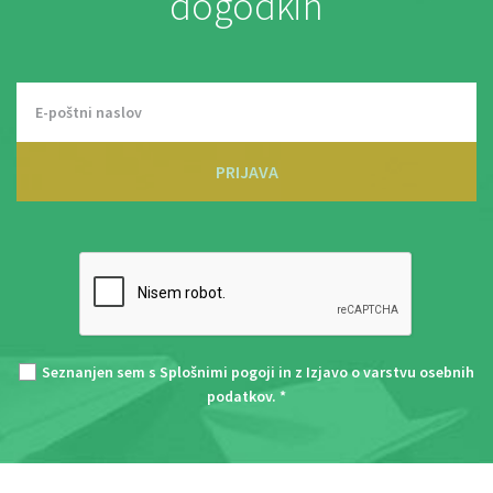
dogodkih
PRIJAVA
Seznanjen sem s
Splošnimi pogoji
in z
Izjavo o varstvu osebnih
podatkov
. *