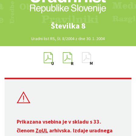
Številka 8
Uradni list RS, št. 8/2004 z dne 30. 1. 2004
Prikazana vsebina je v skladu s 33.
členom
ZoUL
arhivska. Izdaje uradnega