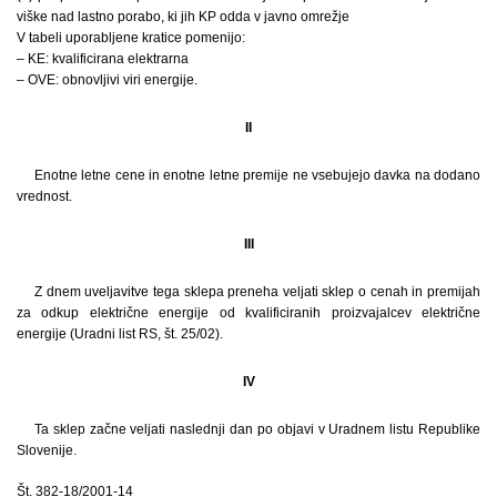
viške nad lastno porabo, ki jih KP odda v javno omrežje
V tabeli uporabljene kratice pomenijo:
– KE: kvalificirana elektrarna
– OVE: obnovljivi viri energije.
II
Enotne letne cene in enotne letne premije ne vsebujejo davka na dodano
vrednost.
III
Z dnem uveljavitve tega sklepa preneha veljati sklep o cenah in premijah
za odkup električne energije od kvalificiranih proizvajalcev električne
energije (Uradni list RS, št. 25/02).
IV
Ta sklep začne veljati naslednji dan po objavi v Uradnem listu Republike
Slovenije.
Št. 382-18/2001-14