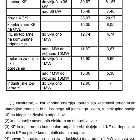
(1) elektrarne, ki kot vhodno energijo uporabljajo katerokoli drugo vrsto
obnovljive energije, ki ni fosilnega ali jedrskega izvora, v to skupino sodijo
KE na bioplin iz živalskih odpadkov
(2) kombinacije navedenih elektrarn na obnovljive vire
(3) KE in toplarne na komunalne odpadke vključujejo tudi KE na deponijski
plin in KE na plin iz komunalnih čistilnih naprav
(4) povprečna odkupna cena za industrijske toplarne do 1 MW velja za vse