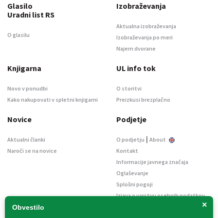
Glasilo
Izobraževanja
Uradni list RS
Aktualna izobraževanja
O glasilu
Izobraževanja po meri
Najem dvorane
Knjigarna
UL info tok
Novo v ponudbi
O storitvi
Kako nakupovati v spletni knjigarni
Preizkusi brezplačno
Novice
Podjetje
|
Aktualni članki
O podjetju
About
Naroči se na novice
Kontakt
Informacije javnega značaja
Oglaševanje
Splošni pogoji
Izjava o varstvu osebnih podatkov
×
E-dražbe
Obvestilo