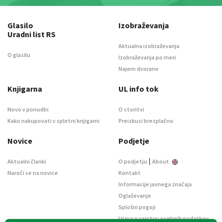
Glasilo
Izobraževanja
Uradni list RS
Aktualna izobraževanja
O glasilu
Izobraževanja po meri
Najem dvorane
Knjigarna
UL info tok
Novo v ponudbi
O storitvi
Kako nakupovati v spletni knjigarni
Preizkusi brezplačno
Novice
Podjetje
|
Aktualni članki
O podjetju
About
Naroči se na novice
Kontakt
Informacije javnega značaja
Oglaševanje
Splošni pogoji
Izjava o varstvu osebnih podatkov