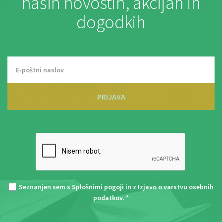
naših novostih, akcijah in
dogodkih
PRIJAVA
Seznanjen sem s
Splošnimi pogoji
in z
Izjavo o varstvu osebnih
podatkov
. *