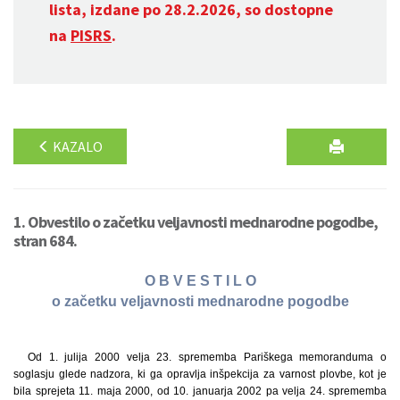
lista, izdane po 28.2.2026, so dostopne
na
PISRS
.
KAZALO
1. Obvestilo o začetku veljavnosti mednarodne pogodbe,
stran 684.
O B V E S T I L O
o začetku veljavnosti mednarodne pogodbe
Od 1. julija 2000 velja 23. sprememba Pariškega memoranduma o
soglasju glede nadzora, ki ga opravlja inšpekcija za varnost plovbe, kot je
bila sprejeta 11. maja 2000, od 10. januarja 2002 pa velja 24. sprememba