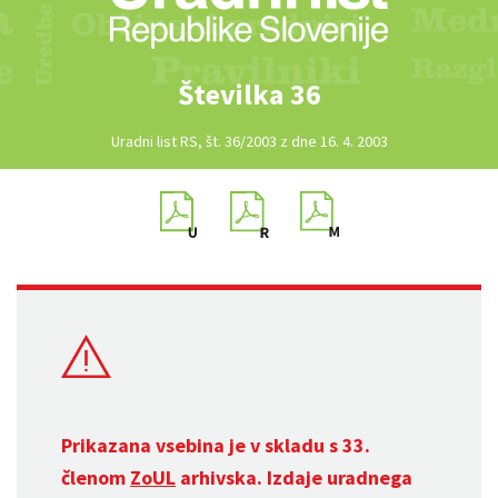
Številka 36
Uradni list RS, št. 36/2003 z dne 16. 4. 2003
Prikazana vsebina je v skladu s 33.
členom
ZoUL
arhivska. Izdaje uradnega