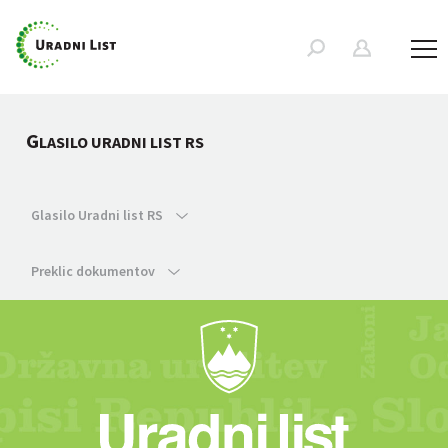
G
LASILO URADNI LIST RS
Glasilo Uradni list RS
Preklic dokumentov