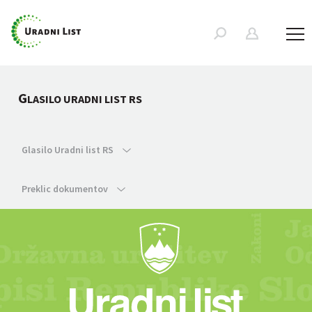
G
LASILO URADNI LIST RS
Glasilo Uradni list RS
Preklic dokumentov