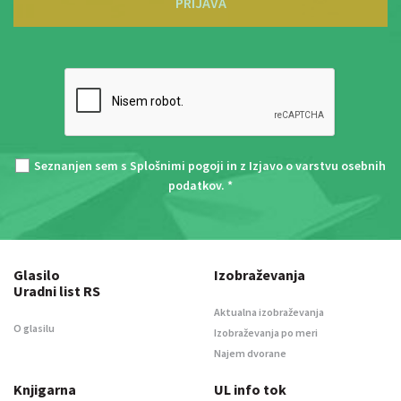
PRIJAVA
Seznanjen sem s
Splošnimi pogoji
in z
Izjavo o varstvu osebnih
podatkov
. *
Glasilo
Izobraževanja
Uradni list RS
Aktualna izobraževanja
O glasilu
Izobraževanja po meri
Najem dvorane
Knjigarna
UL info tok