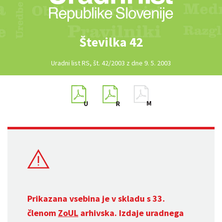
Številka 42
Uradni list RS, št. 42/2003 z dne 9. 5. 2003
Prikazana vsebina je v skladu s 33.
členom
ZoUL
arhivska. Izdaje uradnega