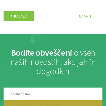
KAZALO
NA VRH
Bodite obveščeni
o vseh
naših novostih, akcijah in
dogodkih