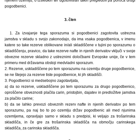
njenem ozemlju, o izsledkih ter ugotovitvah takih pregledov pa poroča drugi
pogodbenici.
3. člen
1. Za izvajanje tega sporazuma si pogodbenici zagotovita ustrezna
jamstva v skladu s svojo zakonodajo, da ima vsaka pogodbenica, v imenu
katere so take rezerve oblikovane in/ali skladiščene v tujini po sporazumu o
skladiščenju, pravico, da take rezerve nafte in njenih derivatov vključi v svoje
obvezne rezerve skladno z ustreznimi določbami Evropske unije, če v tem
primeru med državama obstoji medvladni sporazum.
2. Rezerve, uskladiščene po tem sporazumu na ozemlju druge pogodbenice,
se ne štejejo za rezerve tiste pogodbenice, ki jih skladišči.
3. Pogodbenici si medsebojno zagotavljata,
a) da so rezerve, uskladiščene po tem sporazumu za drugo pogodbenico,
oproščene obveznosti plačila carin, pristojbin, dajatev in predložitve jamstva
za plačilo carine;
b) da se lahko prevozi obveznih rezerv nafte in njenih derivatov po tem
sporazumu, pa naj bo to po ozemlju držav pogodbenic ali med njunima
ozemljema, opravljajo samo v skladu s predpisi, ki veljajo za trošarinska
skladišča, in če gre za trošarinska skladišča na območju carinskega
skladišča, za carinska skladišča.