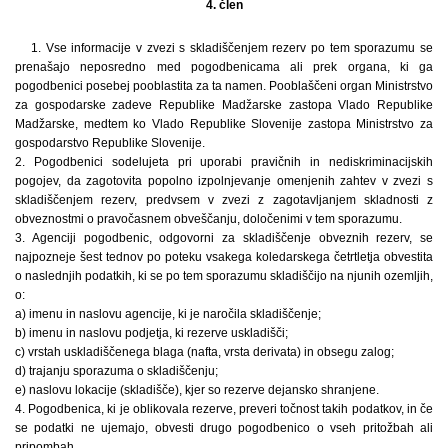
4. člen
1. Vse informacije v zvezi s skladiščenjem rezerv po tem sporazumu se
prenašajo neposredno med pogodbenicama ali prek organa, ki ga
pogodbenici posebej pooblastita za ta namen. Pooblaščeni organ Ministrstvo
za gospodarske zadeve Republike Madžarske zastopa Vlado Republike
Madžarske, medtem ko Vlado Republike Slovenije zastopa Ministrstvo za
gospodarstvo Republike Slovenije.
2. Pogodbenici sodelujeta pri uporabi pravičnih in nediskriminacijskih
pogojev, da zagotovita popolno izpolnjevanje omenjenih zahtev v zvezi s
skladiščenjem rezerv, predvsem v zvezi z zagotavljanjem skladnosti z
obveznostmi o pravočasnem obveščanju, določenimi v tem sporazumu.
3. Agenciji pogodbenic, odgovorni za skladiščenje obveznih rezerv, se
najpozneje šest tednov po poteku vsakega koledarskega četrtletja obvestita
o naslednjih podatkih, ki se po tem sporazumu skladiščijo na njunih ozemljih,
o:
a) imenu in naslovu agencije, ki je naročila skladiščenje;
b) imenu in naslovu podjetja, ki rezerve uskladišči;
c) vrstah uskladiščenega blaga (nafta, vrsta derivata) in obsegu zalog;
d) trajanju sporazuma o skladiščenju;
e) naslovu lokacije (skladišče), kjer so rezerve dejansko shranjene.
4. Pogodbenica, ki je oblikovala rezerve, preveri točnost takih podatkov, in če
se podatki ne ujemajo, obvesti drugo pogodbenico o vseh pritožbah ali
pripombah.