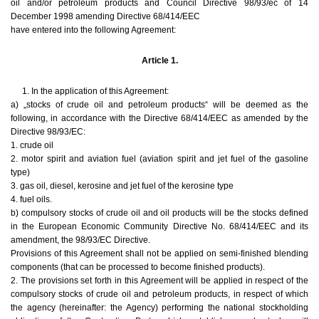
oil and/or petroleum products and Council Directive 98/93/ec of 14
December 1998 amending Directive 68/414/EEC
have entered into the following Agreement:
Article 1.
1. In the application of this Agreement:
a) „stocks of crude oil and petroleum products“ will be deemed as the
following, in accordance with the Directive 68/414/EEC as amended by the
Directive 98/93/EC:
1. crude oil
2. motor spirit and aviation fuel (aviation spirit and jet fuel of the gasoline
type)
3. gas oil, diesel, kerosine and jet fuel of the kerosine type
4. fuel oils.
b) compulsory stocks of crude oil and oil products will be the stocks defined
in the European Economic Community Directive No. 68/414/EEC and its
amendment, the 98/93/EC Directive.
Provisions of this Agreement shall not be applied on semi-finished blending
components (that can be processed to become finished products).
2. The provisions set forth in this Agreement will be applied in respect of the
compulsory stocks of crude oil and petroleum products, in respect of which
the agency (hereinafter: the Agency) performing the national stockholding