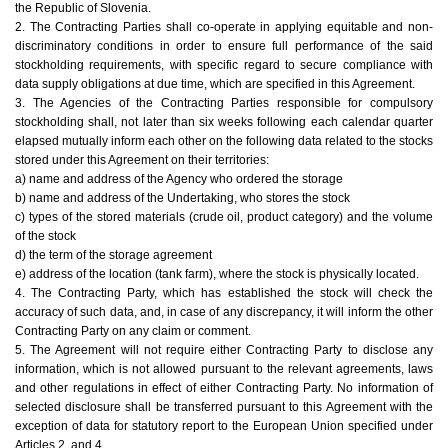
the Republic of Slovenia.
2. The Contracting Parties shall co-operate in applying equitable and non-
discriminatory conditions in order to ensure full performance of the said
stockholding requirements, with specific regard to secure compliance with
data supply obligations at due time, which are specified in this Agreement.
3. The Agencies of the Contracting Parties responsible for compulsory
stockholding shall, not later than six weeks following each calendar quarter
elapsed mutually inform each other on the following data related to the stocks
stored under this Agreement on their territories:
a) name and address of the Agency who ordered the storage
b) name and address of the Undertaking, who stores the stock
c) types of the stored materials (crude oil, product category) and the volume
of the stock
d) the term of the storage agreement
e) address of the location (tank farm), where the stock is physically located.
4. The Contracting Party, which has established the stock will check the
accuracy of such data, and, in case of any discrepancy, it will inform the other
Contracting Party on any claim or comment.
5. The Agreement will not require either Contracting Party to disclose any
information, which is not allowed pursuant to the relevant agreements, laws
and other regulations in effect of either Contracting Party. No information of
selected disclosure shall be transferred pursuant to this Agreement with the
exception of data for statutory report to the European Union specified under
Articles 2. and 4.