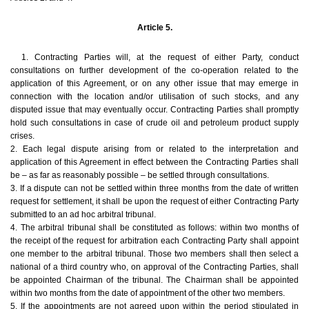
Article 5.
1. Contracting Parties will, at the request of either Party, conduct
consultations on further development of the co-operation related to the
application of this Agreement, or on any other issue that may emerge in
connection with the location and/or utilisation of such stocks, and any
disputed issue that may eventually occur. Contracting Parties shall promptly
hold such consultations in case of crude oil and petroleum product supply
crises.
2. Each legal dispute arising from or related to the interpretation and
application of this Agreement in effect between the Contracting Parties shall
be – as far as reasonably possible – be settled through consultations.
3. If a dispute can not be settled within three months from the date of written
request for settlement, it shall be upon the request of either Contracting Party
submitted to an ad hoc arbitral tribunal.
4. The arbitral tribunal shall be constituted as follows: within two months of
the receipt of the request for arbitration each Contracting Party shall appoint
one member to the arbitral tribunal. Those two members shall then select a
national of a third country who, on approval of the Contracting Parties, shall
be appointed Chairman of the tribunal. The Chairman shall be appointed
within two months from the date of appointment of the other two members.
5. If the appointments are not agreed upon within the period stipulated in