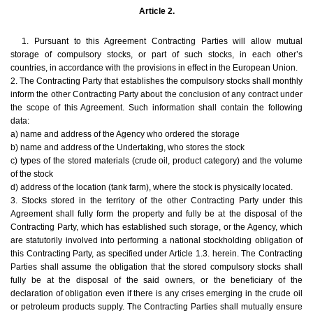
Article 2.
1. Pursuant to this Agreement Contracting Parties will allow mutual
storage of compulsory stocks, or part of such stocks, in each other’s
countries, in accordance with the provisions in effect in the European Union.
2. The Contracting Party that establishes the compulsory stocks shall monthly
inform the other Contracting Party about the conclusion of any contract under
the scope of this Agreement. Such information shall contain the following
data:
a) name and address of the Agency who ordered the storage
b) name and address of the Undertaking, who stores the stock
c) types of the stored materials (crude oil, product category) and the volume
of the stock
d) address of the location (tank farm), where the stock is physically located.
3. Stocks stored in the territory of the other Contracting Party under this
Agreement shall fully form the property and fully be at the disposal of the
Contracting Party, which has established such storage, or the Agency, which
are statutorily involved into performing a national stockholding obligation of
this Contracting Party, as specified under Article 1.3. herein. The Contracting
Parties shall assume the obligation that the stored compulsory stocks shall
fully be at the disposal of the said owners, or the beneficiary of the
declaration of obligation even if there is any crises emerging in the crude oil
or petroleum products supply. The Contracting Parties shall mutually ensure