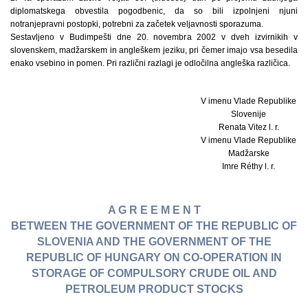
diplomatskega obvestila pogodbenic, da so bili izpolnjeni njuni
notranjepravni postopki, potrebni za začetek veljavnosti sporazuma.
Sestavljeno v Budimpešti dne 20. novembra 2002 v dveh izvirnikih v
slovenskem, madžarskem in angleškem jeziku, pri čemer imajo vsa besedila
enako vsebino in pomen. Pri različni razlagi je odločilna angleška različica.
V imenu Vlade Republike
Slovenije
Renata Vitez l. r.
V imenu Vlade Republike
Madžarske
Imre Réthy l. r.
A G R E E M E N T
BETWEEN THE GOVERNMENT OF THE REPUBLIC OF
SLOVENIA AND THE GOVERNMENT OF THE
REPUBLIC OF HUNGARY ON CO-OPERATION IN
STORAGE OF COMPULSORY CRUDE OIL AND
PETROLEUM PRODUCT STOCKS