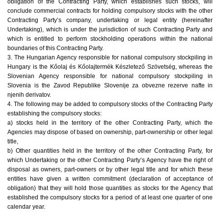
obligation of the Contracting Party, which establishes such stocks, will
conclude commercial contracts for holding compulsory stocks with the other
Contracting Party’s company, undertaking or legal entity (hereinafter
Undertaking), which is under the jurisdiction of such Contracting Party and
which is entitled to perform stockholding operations within the national
boundaries of this Contracting Party.
3. The Hungarian Agency responsible for national compulsory stockpiling in
Hungary is the Kőolaj és Kőolajtermék Készletező Szövetség, whereas the
Slovenian Agency responsible for national compulsory stockpiling in
Slovenia is the Zavod Republike Slovenije za obvezne rezerve nafte in
njenih derivatov.
4. The following may be added to compulsory stocks of the Contracting Party
establishing the compulsory stocks:
a) stocks held in the territory of the other Contracting Party, which the
Agencies may dispose of based on ownership, part-ownership or other legal
title,
b) Other quantities held in the territory of the other Contracting Party, for
which Undertaking or the other Contracting Party’s Agency have the right of
disposal as owners, part-owners or by other legal title and for which these
entities have given a written commitment (declaration of acceptance of
obligation) that they will hold those quantities as stocks for the Agency that
established the compulsory stocks for a period of at least one quarter of one
calendar year.