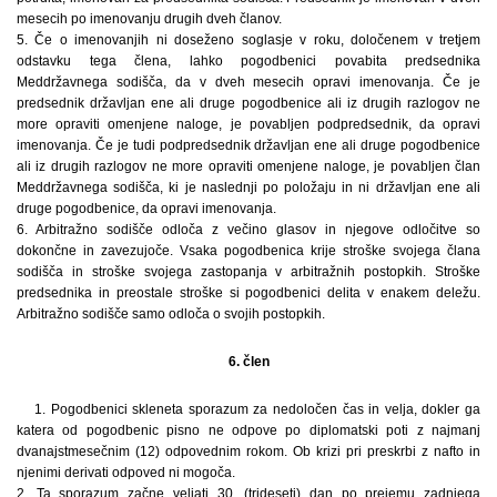
mesecih po imenovanju drugih dveh članov.
5. Če o imenovanjih ni doseženo soglasje v roku, določenem v tretjem
odstavku tega člena, lahko pogodbenici povabita predsednika
Meddržavnega sodišča, da v dveh mesecih opravi imenovanja. Če je
predsednik državljan ene ali druge pogodbenice ali iz drugih razlogov ne
more opraviti omenjene naloge, je povabljen podpredsednik, da opravi
imenovanja. Če je tudi podpredsednik državljan ene ali druge pogodbenice
ali iz drugih razlogov ne more opraviti omenjene naloge, je povabljen član
Meddržavnega sodišča, ki je naslednji po položaju in ni državljan ene ali
druge pogodbenice, da opravi imenovanja.
6. Arbitražno sodišče odloča z večino glasov in njegove odločitve so
dokončne in zavezujoče. Vsaka pogodbenica krije stroške svojega člana
sodišča in stroške svojega zastopanja v arbitražnih postopkih. Stroške
predsednika in preostale stroške si pogodbenici delita v enakem deležu.
Arbitražno sodišče samo odloča o svojih postopkih.
6. člen
1. Pogodbenici skleneta sporazum za nedoločen čas in velja, dokler ga
katera od pogodbenic pisno ne odpove po diplomatski poti z najmanj
dvanajstmesečnim (12) odpovednim rokom. Ob krizi pri preskrbi z nafto in
njenimi derivati odpoved ni mogoča.
2. Ta sporazum začne veljati 30. (trideseti) dan po prejemu zadnjega