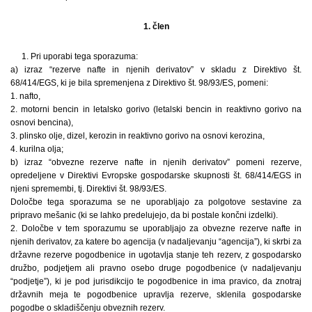
1. člen
1. Pri uporabi tega sporazuma:
a) izraz “rezerve nafte in njenih derivatov” v skladu z Direktivo št.
68/414/EGS, ki je bila spremenjena z Direktivo št. 98/93/ES, pomeni:
1. nafto,
2. motorni bencin in letalsko gorivo (letalski bencin in reaktivno gorivo na
osnovi bencina),
3. plinsko olje, dizel, kerozin in reaktivno gorivo na osnovi kerozina,
4. kurilna olja;
b) izraz “obvezne rezerve nafte in njenih derivatov” pomeni rezerve,
opredeljene v Direktivi Evropske gospodarske skupnosti št. 68/414/EGS in
njeni spremembi, tj. Direktivi št. 98/93/ES.
Določbe tega sporazuma se ne uporabljajo za polgotove sestavine za
pripravo mešanic (ki se lahko predelujejo, da bi postale končni izdelki).
2. Določbe v tem sporazumu se uporabljajo za obvezne rezerve nafte in
njenih derivatov, za katere bo agencija (v nadaljevanju “agencija”), ki skrbi za
državne rezerve pogodbenice in ugotavlja stanje teh rezerv, z gospodarsko
družbo, podjetjem ali pravno osebo druge pogodbenice (v nadaljevanju
“podjetje”), ki je pod jurisdikcijo te pogodbenice in ima pravico, da znotraj
državnih meja te pogodbenice upravlja rezerve, sklenila gospodarske
pogodbe o skladiščenju obveznih rezerv.