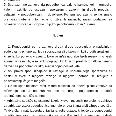
5. Sporazum ne zahteva, da pogodbenica razkrije kakršne koli informacije,
katerih razkritje po ustreznih sporazumih, zakonih in drugih predpisih,
veljavnih v pogodbenicah, ni dovoljeno. Po tem sporazumu se ne smejo
prenašati nobene informacije o izbranih razkritjih, razen podatkov za
obvezno poročanje Evropski uniji, kot je določeno v 2. in 4. členu.
5. člen
1. Pogodbenici se na zahtevo druga druge posvetujeta o nadaljnjem
sodelovanju pri uporabi tega sporazuma ali o kakršnih koli drugih vprašanjih,
ki se lahko pojavijo v zvezi z lokacijo in/ali uporabo takih rezerv, in o vseh
spornih vprašanjih, ki se lahko pojavijo. Ob krizi pri preskrbi z nafto in njenimi
derivati se pogodbenici takoj medsebojno posvetujeta.
2. Vsi pravni spori, izhajajoči iz razlage in uporabe tega sporazuma ali
nastali v zvezi z njegovo razlago in njegovo uporabo, se rešujejo s
posvetovanji, če je to mogoče.
3. Če se spor ne more rešiti v treh mesecih od dneva pisne zahteve za
reševanje, se ta na zahtevo ene ali druge pogodbenice predloži
arbitražnemu sodišču ad hoc.
4. Arbitražno sodišče se ustanovi takole: v dveh mesecih po prejemu zahteve
za arbitražo vsaka pogodbenica imenuje enega člana arbitražnega sodišča.
Ta dva člana nato izbereta državljana tretje države, ki je, če ga pogodbenici
potrdita, imenovan za predsednika sodišča. Predsednik je imenovan v dveh