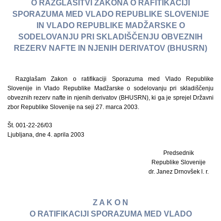
O RAZGLASITVI ZAKONA O RAFITIKACIJI
SPORAZUMA MED VLADO REPUBLIKE SLOVENIJE
IN VLADO REPUBLIKE MADŽARSKE O
SODELOVANJU PRI SKLADIŠČENJU OBVEZNIH
REZERV NAFTE IN NJENIH DERIVATOV (BHUSRN)
Razglašam Zakon o ratifikaciji Sporazuma med Vlado Republike
Slovenije in Vlado Republike Madžarske o sodelovanju pri skladiščenju
obveznih rezerv nafte in njenih derivatov (BHUSRN), ki ga je sprejel Državni
zbor Republike Slovenije na seji 27. marca 2003.
Št. 001-22-26/03
Ljubljana, dne 4. aprila 2003
Predsednik
Republike Slovenije
dr. Janez Drnovšek l. r.
Z A K O N
O RATIFIKACIJI SPORAZUMA MED VLADO