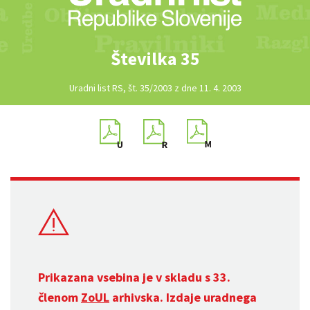
Številka 35
Uradni list RS, št. 35/2003 z dne 11. 4. 2003
Prikazana vsebina je v skladu s 33.
členom
ZoUL
arhivska. Izdaje uradnega