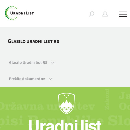
G
LASILO URADNI LIST RS
Glasilo Uradni list RS
Preklic dokumentov