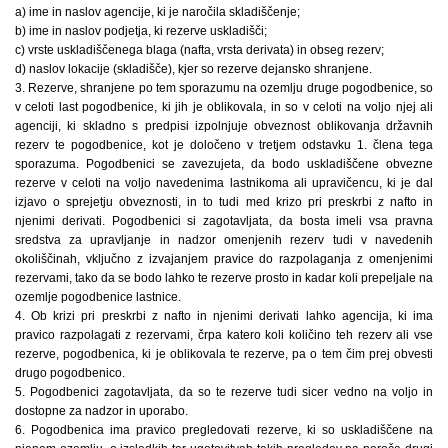
a) ime in naslov agencije, ki je naročila skladiščenje;
b) ime in naslov podjetja, ki rezerve uskladišči;
c) vrste uskladiščenega blaga (nafta, vrsta derivata) in obseg rezerv;
d) naslov lokacije (skladišče), kjer so rezerve dejansko shranjene.
3. Rezerve, shranjene po tem sporazumu na ozemlju druge pogodbenice, so
v celoti last pogodbenice, ki jih je oblikovala, in so v celoti na voljo njej ali
agenciji, ki skladno s predpisi izpolnjuje obveznost oblikovanja državnih
rezerv te pogodbenice, kot je določeno v tretjem odstavku 1. člena tega
sporazuma. Pogodbenici se zavezujeta, da bodo uskladiščene obvezne
rezerve v celoti na voljo navedenima lastnikoma ali upravičencu, ki je dal
izjavo o sprejetju obveznosti, in to tudi med krizo pri preskrbi z nafto in
njenimi derivati. Pogodbenici si zagotavljata, da bosta imeli vsa pravna
sredstva za upravljanje in nadzor omenjenih rezerv tudi v navedenih
okoliščinah, vključno z izvajanjem pravice do razpolaganja z omenjenimi
rezervami, tako da se bodo lahko te rezerve prosto in kadar koli prepeljale na
ozemlje pogodbenice lastnice.
4. Ob krizi pri preskrbi z nafto in njenimi derivati lahko agencija, ki ima
pravico razpolagati z rezervami, črpa katero koli količino teh rezerv ali vse
rezerve, pogodbenica, ki je oblikovala te rezerve, pa o tem čim prej obvesti
drugo pogodbenico.
5. Pogodbenici zagotavljata, da so te rezerve tudi sicer vedno na voljo in
dostopne za nadzor in uporabo.
6. Pogodbenica ima pravico pregledovati rezerve, ki so uskladiščene na