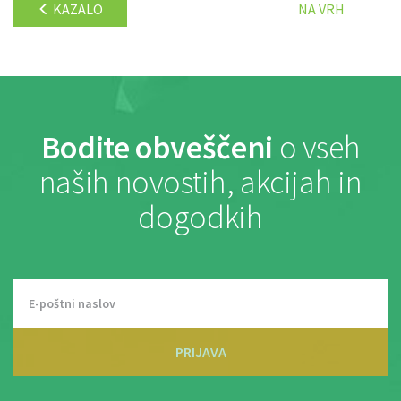
KAZALO
NA VRH
Bodite obveščeni
o vseh
naših novostih, akcijah in
dogodkih
PRIJAVA