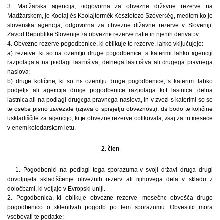
3. Madžarska agencija, odgovorna za obvezne državne rezerve na
Madžarskem, je Koolaj és Koolajtermék Készletezo Szoverség, medtem ko je
slovenska agencija, odgovorna za obvezne državne rezerve v Sloveniji,
Zavod Republike Slovenije za obvezne rezerve nafte in njenih derivatov.
4. Obvezne rezerve pogodbenice, ki oblikuje te rezerve, lahko vključujejo:
a) rezerve, ki so na ozemlju druge pogodbenice, s katerimi lahko agenciji
razpolagata na podlagi lastništva, delnega lastništva ali drugega pravnega
naslova;
b) druge količine, ki so na ozemlju druge pogodbenice, s katerimi lahko
podjetja ali agencija druge pogodbenice razpolaga kot lastnica, delna
lastnica ali na podlagi drugega pravnega naslova, in v zvezi s katerimi so se
te osebe pisno zavezale (izjava o sprejetju obveznosti), da bodo te količine
uskladiščile za agencijo, ki je obvezne rezerve oblikovala, vsaj za tri mesece
v enem koledarskem letu.
2. člen
1. Pogodbenici na podlagi tega sporazuma v svoji državi druga drugi
dovoljujeta skladiščenje obveznih rezerv ali njihovega dela v skladu z
določbami, ki veljajo v Evropski uniji.
2. Pogodbenica, ki oblikuje obvezne rezerve, mesečno obvešča drugo
pogodbenico o sklenitvah pogodb po tem sporazumu. Obvestilo mora
vsebovati te podatke: