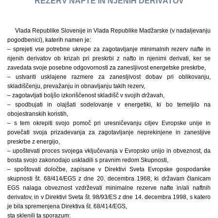
REZERV NAFTE IN NJENIH DERIVATOV
Vlada Republike Slovenije in Vlada Republike Madžarske (v nadaljevanju
pogodbenici), katerih namen je:
– sprejeti vse potrebne ukrepe za zagotavljanje minimalnih rezerv nafte in
njenih derivatov ob krizah pri preskrbi z nafto in njenimi derivati, ker se
zavedata svoje posebne odgovornosti za zanesljivost energetske preskrbe,
– ustvariti usklajene razmere za zanesljivost dobav pri oblikovanju,
skladiščenju, prevažanju in obnavljanju takih rezerv,
– zagotavljati boljšo izkoriščenost skladišč v svojih državah,
– spodbujati in olajšati sodelovanje v energetiki, ki bo temeljilo na
obojestranskih koristih,
– s tem okrepiti svojo pomoč pri uresničevanju ciljev Evropske unije in
povečati svoja prizadevanja za zagotavljanje neprekinjene in zanesljive
preskrbe z energijo,
– upoštevati proces svojega vključevanja v Evropsko unijo in obveznost, da
bosta svojo zakonodajo uskladili s pravnim redom Skupnosti,
– spoštovati določbe, zapisane v Direktivi Sveta Evropske gospodarske
skupnosti št. 68/414/EGS z dne 20. decembra 1968, ki državam članicam
EGS nalaga obveznost vzdrževati minimalne rezerve nafte in/ali naftnih
derivatov, in v Direktivi Sveta št. 98/93/ES z dne 14. decembra 1998, s katero
je bila spremenjena Direktiva št. 68/414/EGS,
sta sklenili ta sporazum: