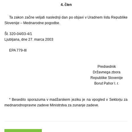
4. člen
Ta zakon začne veljati naslednji dan po objavi v Uradnem listu Republike
Slovenije – Mednarodne pogodbe.
Št. 320-04/03-4/1
Ljubljana, dne 27. marca 2003
EPA 779-III
Predsednik
Državnega zbora
Republike Slovenije
Borut Pahor l. r.
* Besedilo sporazuma v madžarskem jeziku je na vpogled v Sektorju za
mednarodnopravne zadeve Ministrstva za zunanje zadeve.