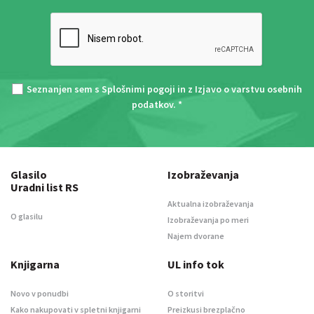
Seznanjen sem s
Splošnimi pogoji
in z
Izjavo o varstvu osebnih
podatkov
. *
Glasilo
Izobraževanja
Uradni list RS
Aktualna izobraževanja
O glasilu
Izobraževanja po meri
Najem dvorane
Knjigarna
UL info tok
Novo v ponudbi
O storitvi
Kako nakupovati v spletni knjigarni
Preizkusi brezplačno