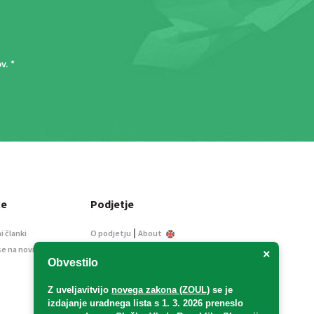
ov
. *
ce
Podjetje
|
i članki
O podjetju
About
se na novice
Kontakt
×
Obvestilo
Informacije javnega
značaja
Z uveljavitvijo
novega zakona (ZOUL)
se je
Oglaševanje
izdajanje uradnega lista s 1. 3. 2026 preneslo
Splošni pogoji