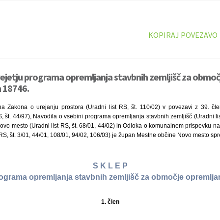
KOPIRAJ POVEZAVO
rejetju programa opremljanja stavbnih zemljišč za območ
n 18746.
a Zakona o urejanju prostora (Uradni list RS, št. 110/02) v povezavi z 39. č
S, št. 44/97), Navodila o vsebini programa opremljanja stavbnih zemljišč (Uradni lis
ovo mesto (Uradni list RS, št. 68/01, 44/02) in Odloka o komunalnem prispevku 
RS, št. 3/01, 44/01, 108/01, 94/02, 106/03) je župan Mestne občine Novo mesto spr
S K L E P
rograma opremljanja stavbnih zemljišč za območje opremlj
1. člen