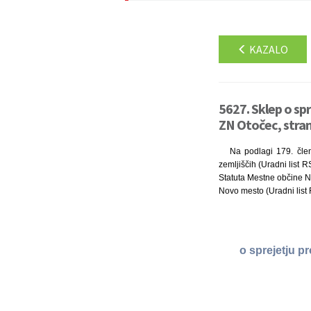
KAZALO
5627. Sklep o sp
ZN Otočec, stra
Na podlagi 179. člen
zemljiščih (Uradni list R
Statuta Mestne občine N
Novo mesto (Uradni list 
o sprejetju p