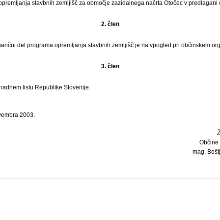
premljanja stavbnih zemljišč za območje zazidalnega načrta Otočec v predlagani o
2. člen
finančni del programa opremljanja stavbnih zemljišč je na vpogled pri občinskem or
3. člen
Uradnem listu Republike Slovenije.
vembra 2003.
Občine
mag. Boštj