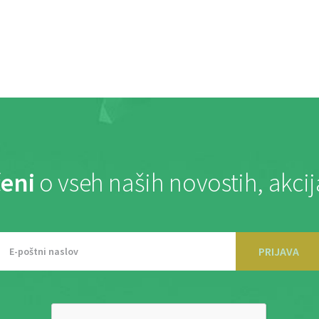
eni
o vseh naših novostih, akci
PRIJAVA