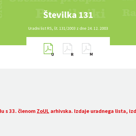
Številka 131
Uradni list RS, št. 131/2003 z dne 24. 12. 2003
du s 33. členom
ZoUL
arhivska. Izdaje uradnega lista, iz