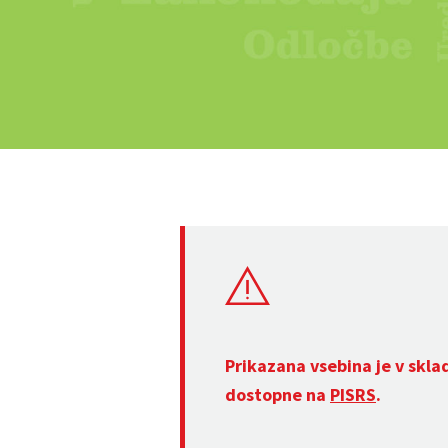
Prikazana vsebina je v skla
dostopne na
PISRS
.