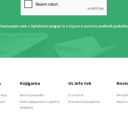
Seznanjen sem s
Splošnimi pogoji
in z
Izjavo o varstvu osebnih podatk
a
Knjigarna
UL info tok
Novi
vanja
Novo v ponudbi
O storitvi
Aktualn
meri
Kako nakupovati v spletni
Preizkusi brezplačno
Naroči 
knjigarni