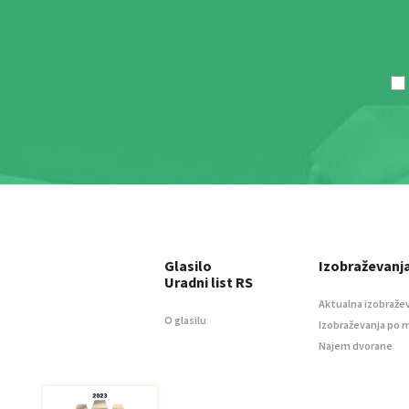
Glasilo
Izobraževanj
Uradni list RS
Aktualna izobraže
O glasilu
Izobraževanja po 
Najem dvorane