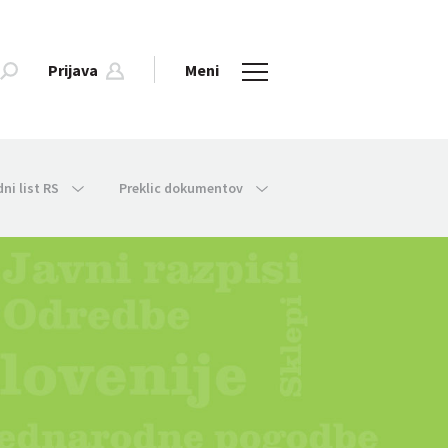
Prijava
Meni
dni list RS
Preklic dokumentov