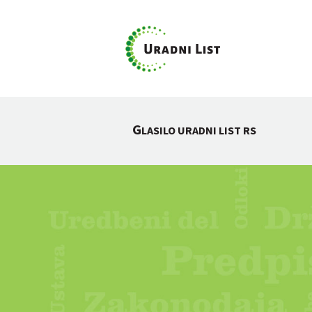
G
LASILO URADNI LIST RS