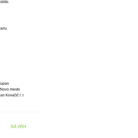
bliki.
ganu.
Župan
 Novo mesto
an Kovačič l. r.
NA VRH