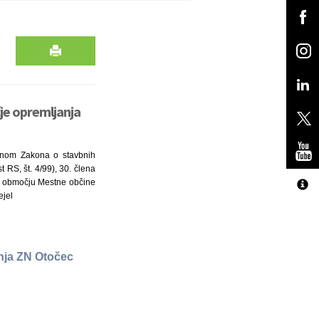
je opremljanja
lenom Zakona o stavbnih
t RS, št. 4/99), 30. člena
na območju Mestne občine
ejel
anja ZN Otočec