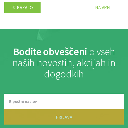
KAZALO
NA VRH
Bodite obveščeni
o vseh
naših novostih, akcijah in
dogodkih
PRIJAVA