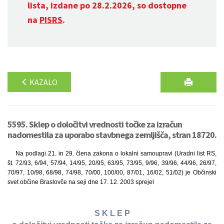
lista, izdane po 28.2.2026, so dostopne
na
PISRS
.
KAZALO
5595. Sklep o določitvi vrednosti točke za izračun
nadomestila za uporabo stavbnega zemljišča, stran 18720.
Na podlagi 21. in 29. člena zakona o lokalni samoupravi (Uradni list RS,
št. 72/93, 6/94, 57/94, 14/95, 20/95, 63/95, 73/95, 9/96, 39/96, 44/96, 26/97,
70/97, 10/98, 68/98, 74/98, 70/00, 100/00, 87/01, 16/02, 51/02) je Občinski
svet občine Braslovče na seji dne 17. 12. 2003 sprejel
S K L E P