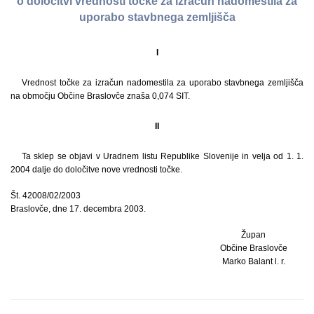
o določitvi vrednosti točke za izračun nadomestila za
uporabo stavbnega zemljišča
I
Vrednost točke za izračun nadomestila za uporabo stavbnega zemljišča
na območju Občine Braslovče znaša 0,074 SIT.
II
Ta sklep se objavi v Uradnem listu Republike Slovenije in velja od 1. 1.
2004 dalje do določitve nove vrednosti točke.
Št. 42008/02/2003
Braslovče, dne 17. decembra 2003.
Župan
Občine Braslovče
Marko Balant l. r.