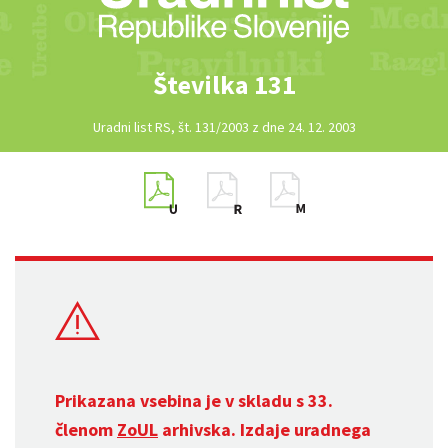
Številka 131
Uradni list RS, št. 131/2003 z dne 24. 12. 2003
Prikazana vsebina je v skladu s 33.
členom
ZoUL
arhivska. Izdaje uradnega