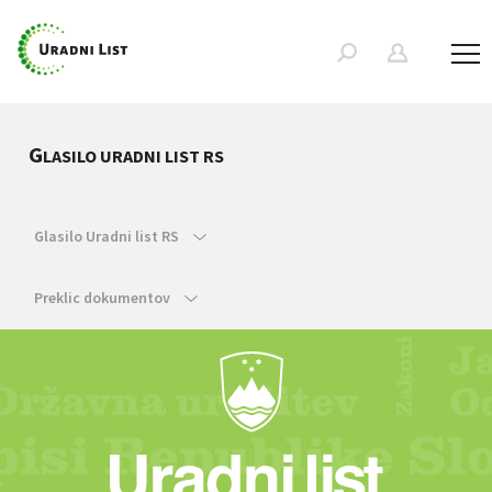
G
LASILO URADNI LIST RS
Glasilo Uradni list RS
Preklic dokumentov