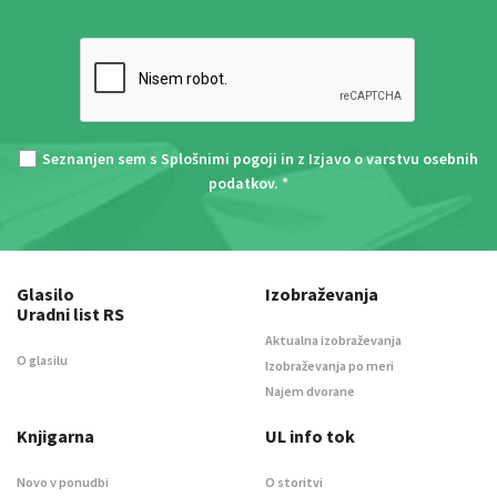
Seznanjen sem s
Splošnimi pogoji
in z
Izjavo o varstvu osebnih
podatkov
. *
Glasilo
Izobraževanja
Uradni list RS
Aktualna izobraževanja
O glasilu
Izobraževanja po meri
Najem dvorane
Knjigarna
UL info tok
Novo v ponudbi
O storitvi