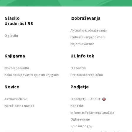
Glasilo
Izobraževanja
Uradni list RS
Aktualna izobraževanja
O glasilu
Izobraževanja po meri
Najem dvorane
Knjigarna
UL info tok
Novo v ponudbi
O storitvi
Kako nakupovati v spletni knjigarni
Preizkusi brezplačno
Novice
Podjetje
|
Aktualni članki
O podjetju
About
Naroči se na novice
Kontakt
Informacije javnega značaja
Oglaševanje
Splošni pogoji