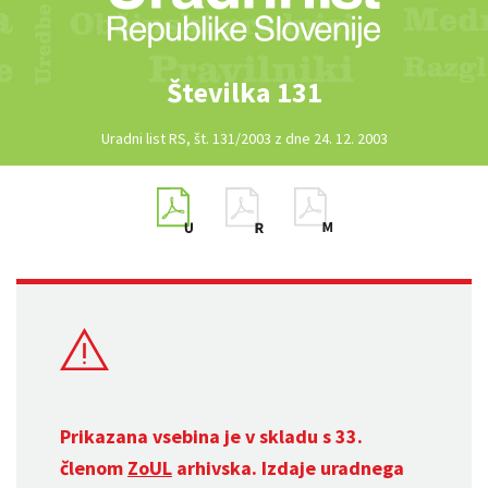
Številka 131
Uradni list RS, št. 131/2003 z dne 24. 12. 2003
Prikazana vsebina je v skladu s 33.
členom
ZoUL
arhivska. Izdaje uradnega