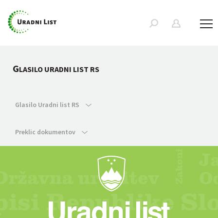
G
LASILO URADNI LIST RS
Glasilo Uradni list RS
Preklic dokumentov