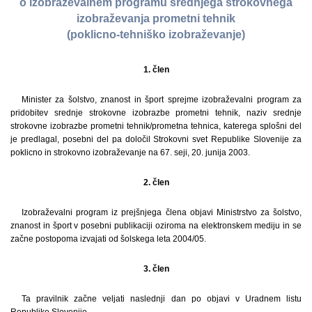
o izobraževalnem programu srednjega strokovnega
izobraževanja prometni tehnik
(poklicno-tehniško izobraževanje)
1. člen
Minister za šolstvo, znanost in šport sprejme izobraževalni program za
pridobitev srednje strokovne izobrazbe prometni tehnik, naziv srednje
strokovne izobrazbe prometni tehnik/prometna tehnica, katerega splošni del
je predlagal, posebni del pa določil Strokovni svet Republike Slovenije za
poklicno in strokovno izobraževanje na 67. seji, 20. junija 2003.
2. člen
Izobraževalni program iz prejšnjega člena objavi Ministrstvo za šolstvo,
znanost in šport v posebni publikaciji oziroma na elektronskem mediju in se
začne postopoma izvajati od šolskega leta 2004/05.
3. člen
Ta pravilnik začne veljati naslednji dan po objavi v Uradnem listu
Republike Slovenije.