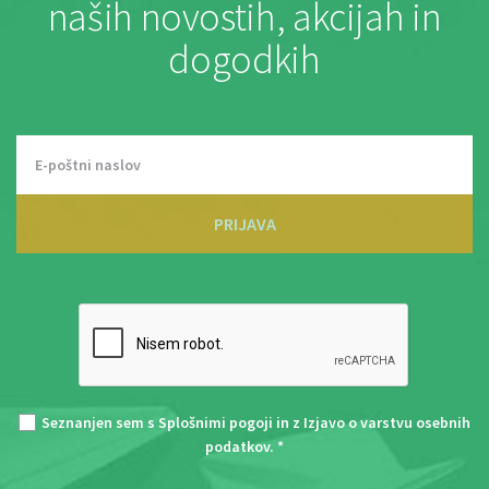
naših novostih, akcijah in
dogodkih
PRIJAVA
Seznanjen sem s
Splošnimi pogoji
in z
Izjavo o varstvu osebnih
podatkov
. *