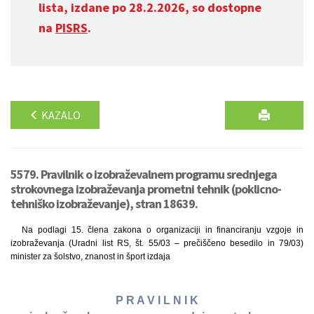
lista, izdane po 28.2.2026, so dostopne
na
PISRS
.
KAZALO
5579. Pravilnik o izobraževalnem programu srednjega
strokovnega izobraževanja prometni tehnik (poklicno-
tehniško izobraževanje), stran 18639.
Na podlagi 15. člena zakona o organizaciji in financiranju vzgoje in
izobraževanja (Uradni list RS, št. 55/03 – prečiščeno besedilo in 79/03)
minister za šolstvo, znanost in šport izdaja
P R A V I L N I K