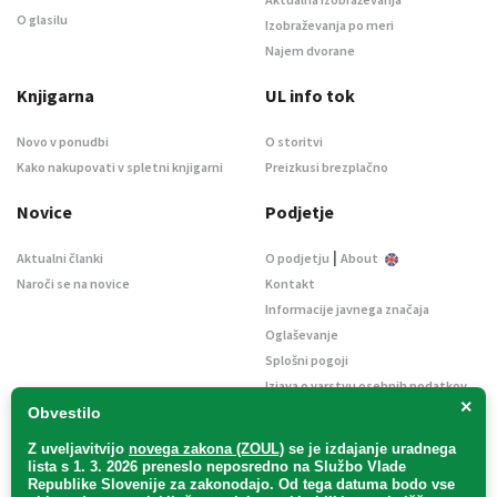
O glasilu
Izobraževanja po meri
Najem dvorane
Knjigarna
UL info tok
Novo v ponudbi
O storitvi
Kako nakupovati v spletni knjigarni
Preizkusi brezplačno
Novice
Podjetje
|
Aktualni članki
O podjetju
About
Naroči se na novice
Kontakt
Informacije javnega značaja
Oglaševanje
Splošni pogoji
Izjava o varstvu osebnih podatkov
×
E-dražbe
Obvestilo
Z uveljavitvijo
novega zakona (ZOUL)
se je
izdajanje uradnega
lista s 1. 3. 2026 preneslo
neposredno
na Službo Vlade
Republike Slovenije za zakonodajo
. Od tega datuma bodo vse