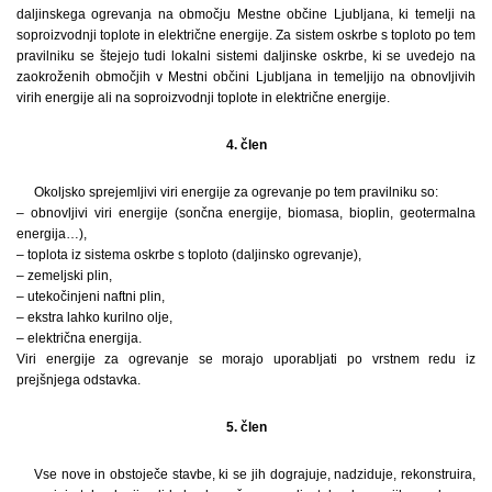
daljinskega ogrevanja na območju Mestne občine Ljubljana, ki temelji na
soproizvodnji toplote in električne energije. Za sistem oskrbe s toploto po tem
pravilniku se štejejo tudi lokalni sistemi daljinske oskrbe, ki se uvedejo na
zaokroženih območjih v Mestni občini Ljubljana in temeljijo na obnovljivih
virih energije ali na soproizvodnji toplote in električne energije.
4. člen
Okoljsko sprejemljivi viri energije za ogrevanje po tem pravilniku so:
– obnovljivi viri energije (sončna energije, biomasa, bioplin, geotermalna
energija…),
– toplota iz sistema oskrbe s toploto (daljinsko ogrevanje),
– zemeljski plin,
– utekočinjeni naftni plin,
– ekstra lahko kurilno olje,
– električna energija.
Viri energije za ogrevanje se morajo uporabljati po vrstnem redu iz
prejšnjega odstavka.
5. člen
Vse nove in obstoječe stavbe, ki se jih dograjuje, nadziduje, rekonstruira,