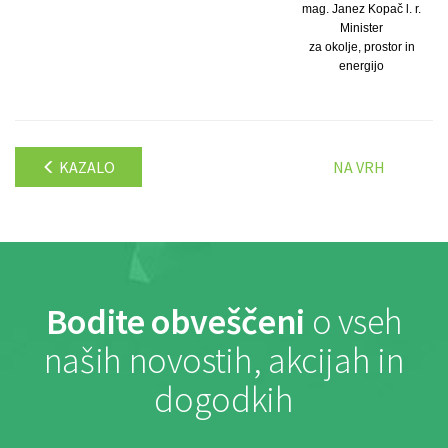
mag. Janez Kopač l. r.
Minister
za okolje, prostor in
energijo
KAZALO
NA VRH
Bodite obveščeni
o vseh
naših novostih, akcijah in
dogodkih