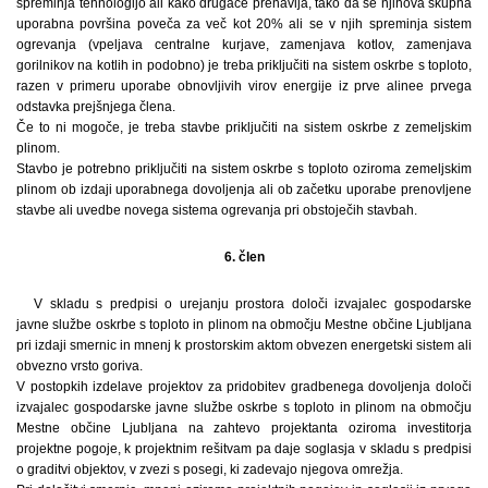
spreminja tehnologijo ali kako drugače prenavlja, tako da se njihova skupna
uporabna površina poveča za več kot 20% ali se v njih spreminja sistem
ogrevanja (vpeljava centralne kurjave, zamenjava kotlov, zamenjava
gorilnikov na kotlih in podobno) je treba priključiti na sistem oskrbe s toploto,
razen v primeru uporabe obnovljivih virov energije iz prve alinee prvega
odstavka prejšnjega člena.
Če to ni mogoče, je treba stavbe priključiti na sistem oskrbe z zemeljskim
plinom.
Stavbo je potrebno priključiti na sistem oskrbe s toploto oziroma zemeljskim
plinom ob izdaji uporabnega dovoljenja ali ob začetku uporabe prenovljene
stavbe ali uvedbe novega sistema ogrevanja pri obstoječih stavbah.
6. člen
V skladu s predpisi o urejanju prostora določi izvajalec gospodarske
javne službe oskrbe s toploto in plinom na območju Mestne občine Ljubljana
pri izdaji smernic in mnenj k prostorskim aktom obvezen energetski sistem ali
obvezno vrsto goriva.
V postopkih izdelave projektov za pridobitev gradbenega dovoljenja določi
izvajalec gospodarske javne službe oskrbe s toploto in plinom na območju
Mestne občine Ljubljana na zahtevo projektanta oziroma investitorja
projektne pogoje, k projektnim rešitvam pa daje soglasja v skladu s predpisi
o graditvi objektov, v zvezi s posegi, ki zadevajo njegova omrežja.