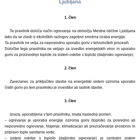
Ljubljana
1. člen
Ta pravilnik določa način ogrevanja na območju Mestne občine Ljubljana
tako da se zlasti iz ekoloških razlogov zagotovi smotrna izraba energije.
Ta pravilnik ne velja za neposredno uporabo goriv v tehnoloških procesih.
Določbe tega pravilnika ne veljajo za izvedbo energetskih virov in uporabo
goriv za proizvodnjo toplote za sistem oskrbe s toploto (daljinsko ogrevanje).
2. člen
Zavezanec za priključitev stavbe na energetski sistem oziroma uporabo
čistih goriv po tem pravilniku je investitor ali lastnik stavbe.
3. člen
Izraza, uporabljena v tem pravilniku, imata naslednji pomen:
– ogrevanje je uporaba energije oziroma goriv (toplote) za posredno ali
neposredno ogrevanje, hlajenje, klimatizacijo ali prezračevanje prostorov in
pripravo tople sanitarne vode,
– sistem oskrbe s toploto (daljinsko ogrevanje) je centralni sistem