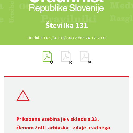
Številka 131
Uradni list RS, št. 131/2003 z dne 24. 12. 2003
Prikazana vsebina je v skladu s 33.
členom
ZoUL
arhivska. Izdaje uradnega