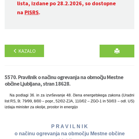
lista, izdane po 28.2.2026, so dostopne
na
PISRS
.
KAZALO
5570. Pravilnik o načinu ogrevanja na območju Mestne
občine Ljubljana, stran 18628.
Na podlagi 36. in za izvrševanje 48. člena energetskega zakona (Uradni
list RS, št. 79/99, 8/00 – popr., 52/02-ZJA, 110/02 – ZGO-1 in 50/03 – odl. US)
izdaja minister za okolje, prostor in energijo
P R A V I L N I K
o načinu ogrevanja na območju Mestne občine