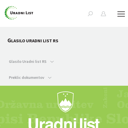
G
LASILO URADNI LIST RS
Glasilo Uradni list RS
Preklic dokumentov