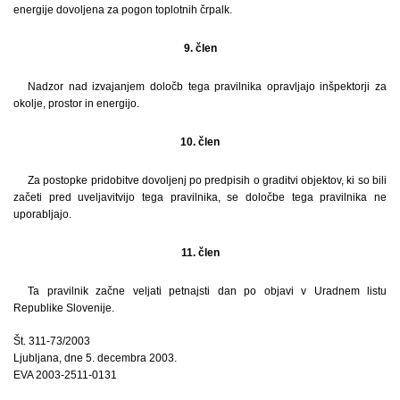
energije dovoljena za pogon toplotnih črpalk.
9. člen
Nadzor nad izvajanjem določb tega pravilnika opravljajo inšpektorji za
okolje, prostor in energijo.
10. člen
Za postopke pridobitve dovoljenj po predpisih o graditvi objektov, ki so bili
začeti pred uveljavitvijo tega pravilnika, se določbe tega pravilnika ne
uporabljajo.
11. člen
Ta pravilnik začne veljati petnajsti dan po objavi v Uradnem listu
Republike Slovenije.
Št. 311-73/2003
Ljubljana, dne 5. decembra 2003.
EVA 2003-2511-0131