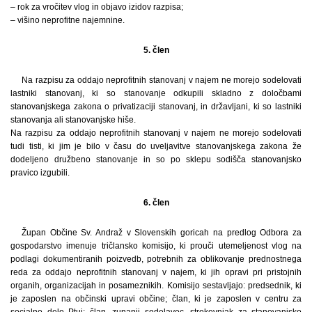
– rok za vročitev vlog in objavo izidov razpisa;
– višino neprofitne najemnine.
5. člen
Na razpisu za oddajo neprofitnih stanovanj v najem ne morejo sodelovati
lastniki stanovanj, ki so stanovanje odkupili skladno z določbami
stanovanjskega zakona o privatizaciji stanovanj, in državljani, ki so lastniki
stanovanja ali stanovanjske hiše.
Na razpisu za oddajo neprofitnih stanovanj v najem ne morejo sodelovati
tudi tisti, ki jim je bilo v času do uveljavitve stanovanjskega zakona že
dodeljeno družbeno stanovanje in so po sklepu sodišča stanovanjsko
pravico izgubili.
6. člen
Župan Občine Sv. Andraž v Slovenskih goricah na predlog Odbora za
gospodarstvo imenuje tričlansko komisijo, ki prouči utemeljenost vlog na
podlagi dokumentiranih poizvedb, potrebnih za oblikovanje prednostnega
reda za oddajo neprofitnih stanovanj v najem, ki jih opravi pri pristojnih
organih, organizacijah in posameznikih. Komisijo sestavljajo: predsednik, ki
je zaposlen na občinski upravi občine; član, ki je zaposlen v centru za
socialno delo Ptuj; član, zunanji sodelavec, strokovnjak za stanovanjsko