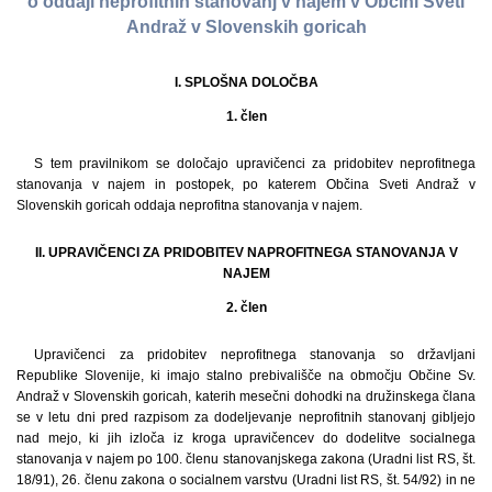
o oddaji neprofitnih stanovanj v najem v Občini Sveti
Andraž v Slovenskih goricah
I. SPLOŠNA DOLOČBA
1. člen
S tem pravilnikom se določajo upravičenci za pridobitev neprofitnega
stanovanja v najem in postopek, po katerem Občina Sveti Andraž v
Slovenskih goricah oddaja neprofitna stanovanja v najem.
II. UPRAVIČENCI ZA PRIDOBITEV NAPROFITNEGA STANOVANJA V
NAJEM
2. člen
Upravičenci za pridobitev neprofitnega stanovanja so državljani
Republike Slovenije, ki imajo stalno prebivališče na območju Občine Sv.
Andraž v Slovenskih goricah, katerih mesečni dohodki na družinskega člana
se v letu dni pred razpisom za dodeljevanje neprofitnih stanovanj gibljejo
nad mejo, ki jih izloča iz kroga upravičencev do dodelitve socialnega
stanovanja v najem po 100. členu stanovanjskega zakona (Uradni list RS, št.
18/91), 26. členu zakona o socialnem varstvu (Uradni list RS, št. 54/92) in ne