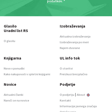
podatkov
. *
Glasilo
Izobraževanja
Uradni list RS
Aktualna izobraževanja
O glasilu
Izobraževanja po meri
Najem dvorane
Knjigarna
UL info tok
Novo v ponudbi
O storitvi
Kako nakupovati v spletni knjigarni
Preizkusi brezplačno
Novice
Podjetje
|
Aktualni članki
O podjetju
About
Naroči se na novice
Kontakt
Informacije javnega značaja
Oglaševanje