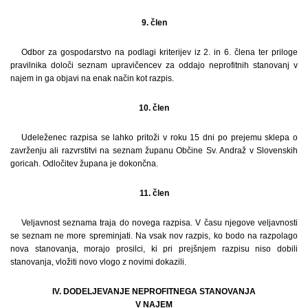
9. člen
Odbor za gospodarstvo na podlagi kriterijev iz 2. in 6. člena ter priloge
pravilnika določi seznam upravičencev za oddajo neprofitnih stanovanj v
najem in ga objavi na enak način kot razpis.
10. člen
Udeleženec razpisa se lahko pritoži v roku 15 dni po prejemu sklepa o
zavrženju ali razvrstitvi na seznam županu Občine Sv. Andraž v Slovenskih
goricah. Odločitev župana je dokončna.
11. člen
Veljavnost seznama traja do novega razpisa. V času njegove veljavnosti
se seznam ne more spreminjati. Na vsak nov razpis, ko bodo na razpolago
nova stanovanja, morajo prosilci, ki pri prejšnjem razpisu niso dobili
stanovanja, vložiti novo vlogo z novimi dokazili.
IV. DODELJEVANJE NEPROFITNEGA STANOVANJA
V NAJEM