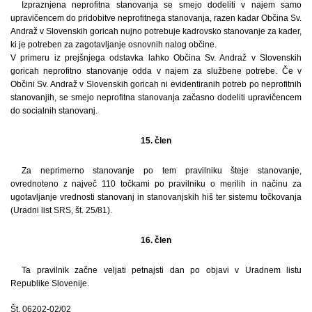
Izpraznjena neprofitna stanovanja se smejo dodeliti v najem samo
upravičencem do pridobitve neprofitnega stanovanja, razen kadar Občina Sv.
Andraž v Slovenskih goricah nujno potrebuje kadrovsko stanovanje za kader,
ki je potreben za zagotavljanje osnovnih nalog občine.
V primeru iz prejšnjega odstavka lahko Občina Sv. Andraž v Slovenskih
goricah neprofitno stanovanje odda v najem za službene potrebe. Če v
Občini Sv. Andraž v Slovenskih goricah ni evidentiranih potreb po neprofitnih
stanovanjih, se smejo neprofitna stanovanja začasno dodeliti upravičencem
do socialnih stanovanj.
15. člen
Za neprimerno stanovanje po tem pravilniku šteje stanovanje,
ovrednoteno z največ 110 točkami po pravilniku o merilih in načinu za
ugotavljanje vrednosti stanovanj in stanovanjskih hiš ter sistemu točkovanja
(Uradni list SRS, št. 25/81).
16. člen
Ta pravilnik začne veljati petnajsti dan po objavi v Uradnem listu
Republike Slovenije.
Št. 06202-02/02