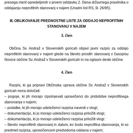
presega meril opredeljenih v prvem odstavku 2. člena državnega pravilnika o
oddajanju neprofitnih stanovanj v najem (Uradni list RS, št. 26/95).
III. OBLIKOVANJE PREDNOSTNE LISTE ZA ODDAJO NEPROFITNIH
STANOVANJ V NAJEM
3. člen
Občina Sv. Andraž v Slovenskih goricah objavi javni razpis za oddajo
neprofitnih stanovanj v najem glede na število prostih stanovanj v časopisu
Novice občine Sv. Andraž v Slovenskih goricah in na oglasni deski občine.
4. člen
Razpis, ki ga pripravi Občinska uprava občine Sv. Andraž v Slovenskih
goricah mora določati:
– pogoje, ki jih morajo izpolnjevati upravičenci do pridobitve neprofitnega
stanovanja v najem;
– podatke, ki jih morajo udeleženci razpisa navesti v vlogi;
– dokumentacijo, ki jo morajo udeleženci razpisa priložiti vlogi;
– dokumentacijo, ki jo morajo udeleženci razpisa priložiti vlogi:
– število neprofitnih stanovanj in datum, ko bodo neprofitna stanovanja, ki so
predmet razpisa, upravičencem predvidoma oddana v najem;