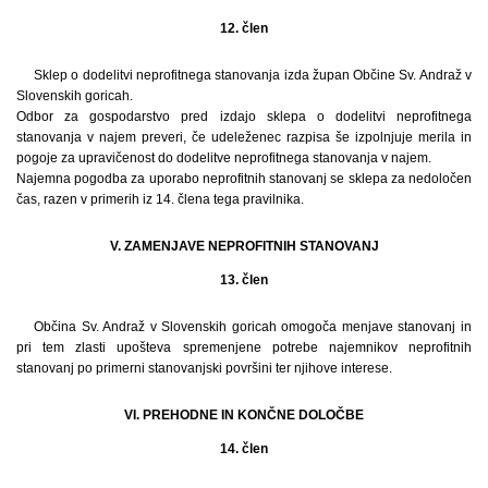
12. člen
Sklep o dodelitvi neprofitnega stanovanja izda župan Občine Sv. Andraž v
Slovenskih goricah.
Odbor za gospodarstvo pred izdajo sklepa o dodelitvi neprofitnega
stanovanja v najem preveri, če udeleženec razpisa še izpolnjuje merila in
pogoje za upravičenost do dodelitve neprofitnega stanovanja v najem.
Najemna pogodba za uporabo neprofitnih stanovanj se sklepa za nedoločen
čas, razen v primerih iz 14. člena tega pravilnika.
V. ZAMENJAVE NEPROFITNIH STANOVANJ
13. člen
Občina Sv. Andraž v Slovenskih goricah omogoča menjave stanovanj in
pri tem zlasti upošteva spremenjene potrebe najemnikov neprofitnih
stanovanj po primerni stanovanjski površini ter njihove interese.
VI. PREHODNE IN KONČNE DOLOČBE
14. člen