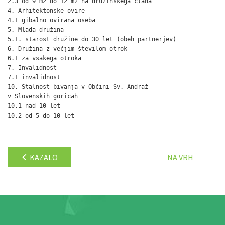
2.3 od 9 m2 do 12 m2 na družinskega člana                     
4. Arhitektonske ovire

4.1 gibalno ovirana oseba                                     
5. Mlada družina

5.1. starost družine do 30 let (obeh partnerjev)              
6. Družina z večjim številom otrok

6.1 za vsakega otroka                                         
7. Invalidnost

7.1 invalidnost                                               
10. Stalnost bivanja v Občini Sv. Andraž

v Slovenskih goricah

10.1 nad 10 let                                               
KAZALO
NA VRH