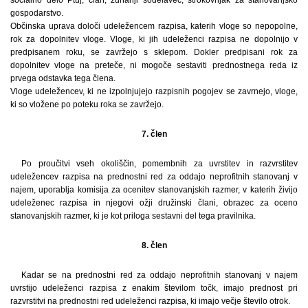
gospodarstvo.
Občinska uprava določi udeležencem razpisa, katerih vloge so nepopolne,
rok za dopolnitev vloge. Vloge, ki jih udeleženci razpisa ne dopolnijo v
predpisanem roku, se zavržejo s sklepom. Dokler predpisani rok za
dopolnitev vloge na preteče, ni mogoče sestaviti prednostnega reda iz
prvega odstavka tega člena.
Vloge udeležencev, ki ne izpolnjujejo razpisnih pogojev se zavrnejo, vloge,
ki so vložene po poteku roka se zavržejo.
7. člen
Po proučitvi vseh okoliščin, pomembnih za uvrstitev in razvrstitev
udeležencev razpisa na prednostni red za oddajo neprofitnih stanovanj v
najem, uporablja komisija za ocenitev stanovanjskih razmer, v katerih živijo
udeleženec razpisa in njegovi ožji družinski člani, obrazec za oceno
stanovanjskih razmer, ki je kot priloga sestavni del tega pravilnika.
8. člen
Kadar se na prednostni red za oddajo neprofitnih stanovanj v najem
uvrstijo udeleženci razpisa z enakim številom točk, imajo prednost pri
razvrstitvi na prednostni red udeleženci razpisa, ki imajo večje število otrok.