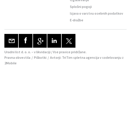
Splošni pogoji
Izjava o varstvu osebnih podatkov
E-dražbe
Uradni list d. o. o. – v likvidaciji / Vse pravice pridržane.
Pravna obvestila
/
Piškotki
/ Avtorji:
TriTim spletna agencija
v sodelovanju z
2Mobile