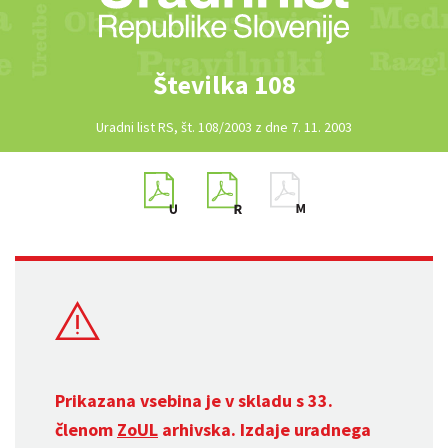
Številka 108
Uradni list RS, št. 108/2003 z dne 7. 11. 2003
Prikazana vsebina je v skladu s 33.
členom
ZoUL
arhivska. Izdaje uradnega