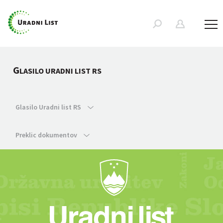
G
LASILO URADNI LIST RS
Glasilo Uradni list RS
Preklic dokumentov