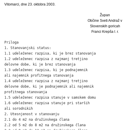
Vitomarci, dne 23. oktobra 2003.
Župan
Občine Sveti Andraž v
Slovenskih goricah
Franci Krepša l. r.
Priloga

1. Stanovanjski status:

1.1 udeleženec razpisa, ki je brez stanovanja                 
1.2 udeleženec razpisa z najmanj tretjino

delovne dobe, ki je brez stanovanja                           
1.3 udeleženec razpisa, ki je podnajemnik

ali najemnik profitnega stanovanja                            
1.4 udeleženec razpisa z najmanj tretjino

delovne dobe, ki je podnajemnik ali najemnik

profitnega stanovanja                                         
1.5 udeleženec razpisa stanuje v samskem domu                 
1.6 udeleženec razpisa stanuje pri starših

ali sorodnikih                                                
2. Utesnjenost v stanovanju

2.1 do 4 m2 na družinskega člana                              
2.2 od 5 m2 do 8 m2 na družinskega člana                      