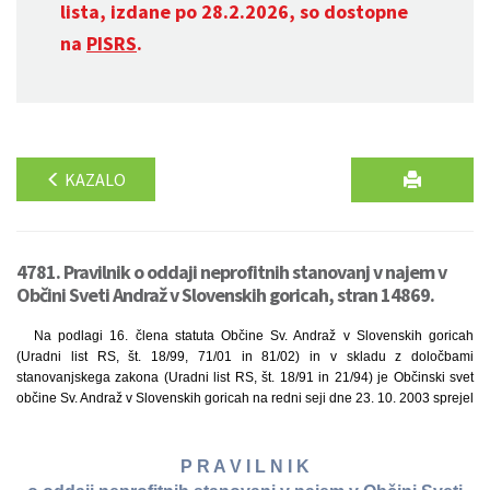
lista, izdane po 28.2.2026, so dostopne
na
PISRS
.
KAZALO
4781. Pravilnik o oddaji neprofitnih stanovanj v najem v
Občini Sveti Andraž v Slovenskih goricah, stran 14869.
Na podlagi 16. člena statuta Občine Sv. Andraž v Slovenskih goricah
(Uradni list RS, št. 18/99, 71/01 in 81/02) in v skladu z določbami
stanovanjskega zakona (Uradni list RS, št. 18/91 in 21/94) je Občinski svet
občine Sv. Andraž v Slovenskih goricah na redni seji dne 23. 10. 2003 sprejel
P R A V I L N I K