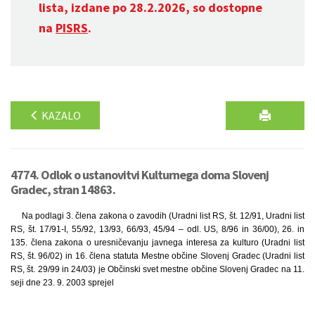
lista, izdane po 28.2.2026, so dostopne
na
PISRS
.
KAZALO
4774. Odlok o ustanovitvi Kulturnega doma Slovenj
Gradec, stran 14863.
Na podlagi 3. člena zakona o zavodih (Uradni list RS, št. 12/91, Uradni list
RS, št. 17/91-I, 55/92, 13/93, 66/93, 45/94 – odl. US, 8/96 in 36/00), 26. in
135. člena zakona o uresničevanju javnega interesa za kulturo (Uradni list
RS, št. 96/02) in 16. člena statuta Mestne občine Slovenj Gradec (Uradni list
RS, št. 29/99 in 24/03) je Občinski svet mestne občine Slovenj Gradec na 11.
seji dne 23. 9. 2003 sprejel