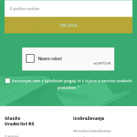
PRIJAVA
Seznanjen sem s
Splošnimi pogoji
in z
Izjavo o varstvu osebnih
podatkov
. *
Glasilo
Izobraževanja
Uradni list RS
Aktualna izobraževanja
O glasilu