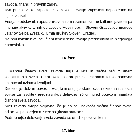
zavoda, financ in pravnih zadev.
Dva predstavnika zaposlenih v zavodu izvolijo zaposleni neposredno na
tajnih volitvah.
Enega predstavnika uporabnikov oziroma zainteresirane kulturne javnosti pa
imenuje aktiv kulturnih delavcev v Mestni občini Slovenj Gradec, do njegove
ustanovitve pa Zveza kulturnih društev Slovenj Gradec.
Na prvi konstitutivni seji člani izmed sebe izvolijo predsednika in njegovega
namestnika.
16. člen
Mandat članov sveta zavoda traja 4 leta in začne teči z dnem
konstituiranja sveta. Člani sveta so po preteku mandata lahko ponovno
imenovani oziroma izvoljeni.
Direktor je dolžan obvestiti vse, ki imenujejo člane sveta oziroma razpisati
volitve za izvolitev predstavnikov delavcev 90 dni pred potekom mandata
članom sveta zavoda.
Svet zavoda sklepa veljavno, če je na seji navzoča večina članov sveta,
odločitve pa sprejema z večino glasov navzočih.
Podrobnejše delovanje sveta zavoda se uredi s poslovnikom.
17. člen