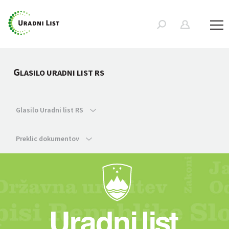
G
LASILO URADNI LIST RS
Glasilo Uradni list RS
Preklic dokumentov