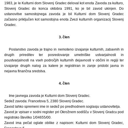
1983, je le Kulturni dom Slovenj Gradec deloval kot enota Zavoda za kulturo,
Slovenj Gradec do konca oktobra 1991, ko je bil zavod ukinjen. Do
ustanovitve samostojnega zavoda je bil Kulturni dom Slovenj Gradec
začasno priključen kot samostojna enota Zvezi kulturnih organizacij Slovenj
Gradec.
3. člen
Poslanstvo zavoda je trajno in nemoteno izvajanje kulturnih, zabavnih in
drugih prireditev ter posredovanje umetniške ustvarjalnosti in
poustvarjalnosti na vseh področjih kulturnih dejavnosti v občini in regiji ter
izvajanje drugih nalog za katere je registriran in zanje pridobi javna in
nejavna finančna sredstva.
4. člen
Ime javnega zavoda je Kulturni dom Slovenj Gradec.
Sedež zavoda: Francetova 5, 2380 Slovenj Gradec.
Zavod lahko spremeni ime in sedež po predhodnem soglasju ustanovitelja.
Zavod je vpisan v sodni register pri Okrožnem sodišču v Slovenj Gradcu pod
registrsko številko 1/04655/00.
Zavod ima pečat oglate oblike z napisom: Kulturni dom Slovenj Gradec,