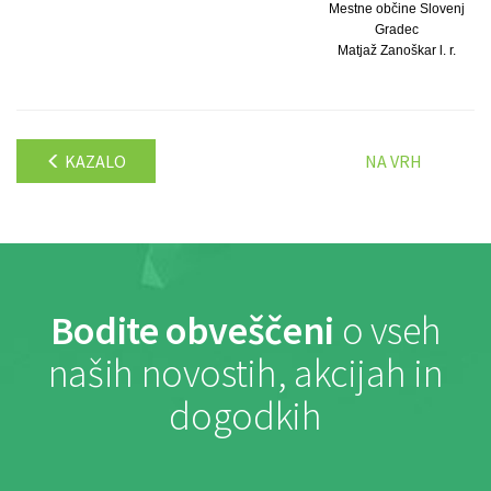
Mestne občine Slovenj
Gradec
Matjaž Zanoškar l. r.
KAZALO
NA VRH
Bodite obveščeni
o vseh
naših novostih, akcijah in
dogodkih