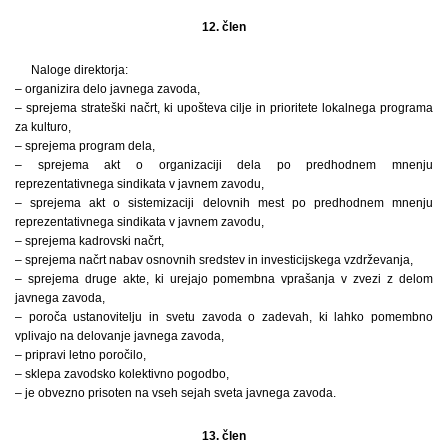
12. člen
Naloge direktorja:
– organizira delo javnega zavoda,
– sprejema strateški načrt, ki upošteva cilje in prioritete lokalnega programa
za kulturo,
– sprejema program dela,
– sprejema akt o organizaciji dela po predhodnem mnenju
reprezentativnega sindikata v javnem zavodu,
– sprejema akt o sistemizaciji delovnih mest po predhodnem mnenju
reprezentativnega sindikata v javnem zavodu,
– sprejema kadrovski načrt,
– sprejema načrt nabav osnovnih sredstev in investicijskega vzdrževanja,
– sprejema druge akte, ki urejajo pomembna vprašanja v zvezi z delom
javnega zavoda,
– poroča ustanovitelju in svetu zavoda o zadevah, ki lahko pomembno
vplivajo na delovanje javnega zavoda,
– pripravi letno poročilo,
– sklepa zavodsko kolektivno pogodbo,
– je obvezno prisoten na vseh sejah sveta javnega zavoda.
13. člen