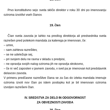
Prvo konstitutivno sejo sveta skliče direktor v roku 30 dni po imenovanju
oziroma izvolitvi vseh članov.
19. člen
Član sveta zavoda je lahko na predlog direktorja ali predsednika sveta
razrešen pred potekom mandata za katerega je imenovan, če:
– umre,
– sam zahteva razrešitev,
– se ne udeležuje sej,
– pri svojem delu ne ravna v skladu s predpisi,
– ne opravlja svojih nalog oziroma jih ne opravlja strokovno,
– če ni več zaposlen v javnem zavodu, v svet pa je imenovan kot predstavnik
delavcev zavoda.
V primeru predčasne razrešitve člana se za čas do izteka mandata imenuje
oziroma izvoli nov član po istem postopku kot je bil imenovan oziroma
izvoljen razrešeni član.
IV. SREDSTVA ZA DELO IN ODGOVORNOST
ZA OBVEZNOSTI ZAVODA
20. člen