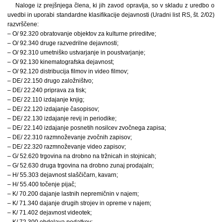
Naloge iz prejšnjega člena, ki jih zavod opravlja, so v skladu z uredbo o
uvedbi in uporabi standardne klasifikacije dejavnosti (Uradni list RS, št. 2/02)
razvrščene:
– O/ 92.320 obratovanje objektov za kulturne prireditve;
– O/ 92.340 druge razvedrilne dejavnosti;
– O/ 92.310 umetniško ustvarjanje in poustvarjanje;
– O/ 92.130 kinematografska dejavnost;
– O/ 92.120 distribucija filmov in video filmov;
– DE/ 22.150 drugo založništvo;
– DE/ 22.240 priprava za tisk;
– DE/ 22.110 izdajanje knjig;
– DE/ 22.120 izdajanje časopisov;
– DE/ 22.130 izdajanje revij in periodike;
– DE/ 22.140 izdajanje posnetih nosilcev zvočnega zapisa;
– DE/ 22.310 razmnoževanje zvočnih zapisov;
– DE/ 22.320 razmnoževanje video zapisov;
– G/ 52.620 trgovina na drobno na tržnicah in stojnicah;
– G/ 52.630 druga trgovina na drobno zunaj prodajaln;
– H/ 55.303 dejavnost slaščičarn, kavarn;
– H/ 55.400 točenje pijač;
– K/ 70.200 dajanje lastnih nepremičnin v najem;
– K/ 71.340 dajanje drugih strojev in opreme v najem;
– K/ 71.402 dejavnost videotek;
– K/ 72.300 obdelava podatkov;