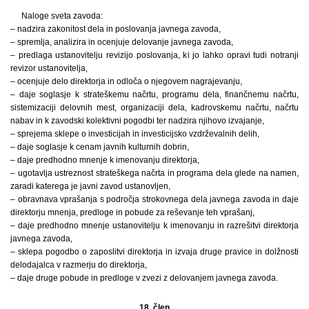
Naloge sveta zavoda:
– nadzira zakonitost dela in poslovanja javnega zavoda,
– spremlja, analizira in ocenjuje delovanje javnega zavoda,
– predlaga ustanovitelju revizijo poslovanja, ki jo lahko opravi tudi notranji
revizor ustanovitelja,
– ocenjuje delo direktorja in odloča o njegovem nagrajevanju,
– daje soglasje k strateškemu načrtu, programu dela, finančnemu načrtu,
sistemizaciji delovnih mest, organizaciji dela, kadrovskemu načrtu, načrtu
nabav in k zavodski kolektivni pogodbi ter nadzira njihovo izvajanje,
– sprejema sklepe o investicijah in investicijsko vzdrževalnih delih,
– daje soglasje k cenam javnih kulturnih dobrin,
– daje predhodno mnenje k imenovanju direktorja,
– ugotavlja ustreznost strateškega načrta in programa dela glede na namen,
zaradi katerega je javni zavod ustanovljen,
– obravnava vprašanja s področja strokovnega dela javnega zavoda in daje
direktorju mnenja, predloge in pobude za reševanje teh vprašanj,
– daje predhodno mnenje ustanovitelju k imenovanju in razrešitvi direktorja
javnega zavoda,
– sklepa pogodbo o zaposlitvi direktorja in izvaja druge pravice in dolžnosti
delodajalca v razmerju do direktorja,
– daje druge pobude in predloge v zvezi z delovanjem javnega zavoda.
18. člen