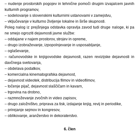
– nudenje prostorskih pogojev in tehnične pomoči drugim izvajalcem javnih
kulturnih programov,
– sodelovanje s slovenskimi kulturnimi ustanovami v zamejstvu,
– vključevanje v kulturno življenje lokalne in širše skupnosti.
Poleg nalog iz prejšnjega odstavka opravlja zavod tudi druge naloge, ki pa
ne smejo ogroziti dejavnosti javne službe:
– oddajane v najem prostorov, strojev in opreme,
– drugo izobraževanje, izpopolnjevanje in usposabljanje,
– oglaševanje,
– računovodske in knjigovodske dejavnosti, razen revizijske dejavnosti in
davčnega svetovanja,
– obdelava podatkov,
– komercialna kinematografska dejavnost,
– dejavnost videotek, distribucija filmov in videofilmov,
– točenje pijač, dejavnost slaščičarn in kavarn,
– trgovina na drobno,
– razmnoževanje zvočnih in video zapisov,
– drugo založništvo, priprava za tisk, izdajanje knjig, revij in periodike,
– prirejanje sejmov in kongresov,
– oblikovanje, aranžerstvo in dekoraterstvo.
6. člen