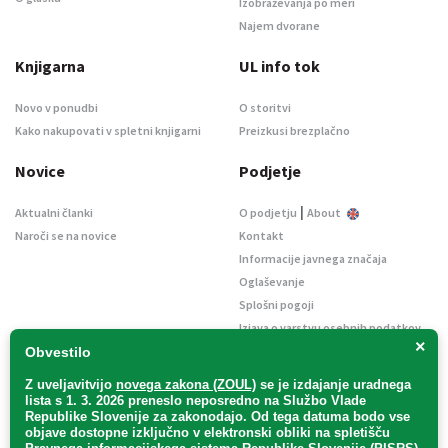
Izobraževanja po meri
Najem dvorane
Knjigarna
UL info tok
Novo v ponudbi
O storitvi
Kako nakupovati v spletni knjigarni
Preizkusi brezplačno
Novice
Podjetje
|
Aktualni članki
O podjetju
About
Naroči se na novice
Kontakt
Informacije javnega značaja
Oglaševanje
Splošni pogoji
Izjava o varstvu osebnih podatkov
×
E-dražbe
Obvestilo
Z uveljavitvijo
novega zakona (ZOUL)
se je
izdajanje uradnega
lista s 1. 3. 2026 preneslo
neposredno
na Službo Vlade
Republike Slovenije za zakonodajo
. Od tega datuma bodo vse
objave dostopne izključno v elektronski obliki na spletišču