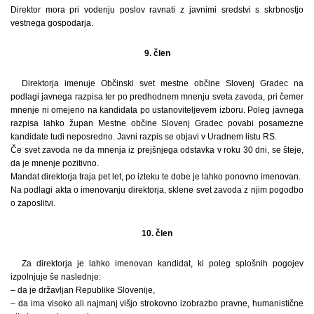
Direktor mora pri vodenju poslov ravnati z javnimi sredstvi s skrbnostjo
vestnega gospodarja.
9. člen
Direktorja imenuje Občinski svet mestne občine Slovenj Gradec na
podlagi javnega razpisa ter po predhodnem mnenju sveta zavoda, pri čemer
mnenje ni omejeno na kandidata po ustanoviteljevem izboru. Poleg javnega
razpisa lahko župan Mestne občine Slovenj Gradec povabi posamezne
kandidate tudi neposredno. Javni razpis se objavi v Uradnem listu RS.
Če svet zavoda ne da mnenja iz prejšnjega odstavka v roku 30 dni, se šteje,
da je mnenje pozitivno.
Mandat direktorja traja pet let, po izteku te dobe je lahko ponovno imenovan.
Na podlagi akta o imenovanju direktorja, sklene svet zavoda z njim pogodbo
o zaposlitvi.
10. člen
Za direktorja je lahko imenovan kandidat, ki poleg splošnih pogojev
izpolnjuje še naslednje:
– da je državljan Republike Slovenije,
– da ima visoko ali najmanj višjo strokovno izobrazbo pravne, humanistične