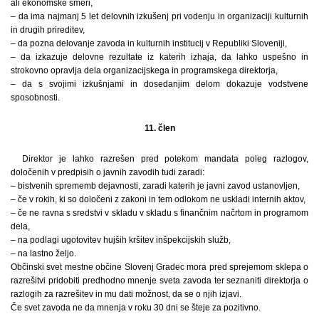
ali ekonomske smeri,
– da ima najmanj 5 let delovnih izkušenj pri vodenju in organizaciji kulturnih
in drugih prireditev,
– da pozna delovanje zavoda in kulturnih institucij v Republiki Sloveniji,
– da izkazuje delovne rezultate iz katerih izhaja, da lahko uspešno in
strokovno opravlja dela organizacijskega in programskega direktorja,
– da s svojimi izkušnjami in dosedanjim delom dokazuje vodstvene
sposobnosti.
11. člen
Direktor je lahko razrešen pred potekom mandata poleg razlogov,
določenih v predpisih o javnih zavodih tudi zaradi:
– bistvenih sprememb dejavnosti, zaradi katerih je javni zavod ustanovljen,
– če v rokih, ki so določeni z zakoni in tem odlokom ne uskladi internih aktov,
– če ne ravna s sredstvi v skladu v skladu s finančnim načrtom in programom
dela,
– na podlagi ugotovitev hujših kršitev inšpekcijskih služb,
– na lastno željo.
Občinski svet mestne občine Slovenj Gradec mora pred sprejemom sklepa o
razrešitvi pridobiti predhodno mnenje sveta zavoda ter seznaniti direktorja o
razlogih za razrešitev in mu dati možnost, da se o njih izjavi.
Če svet zavoda ne da mnenja v roku 30 dni se šteje za pozitivno.