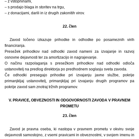
– z vstopninami,
– s prodajo blaga in storitev na trgu,
– z donacijami, darili in iz drugih zakonitih virov.
22. člen
Zavod ločeno izkazuje prihodke in odhodke po posameznih virih
financiranja.
Presežek prihodkov nad odhodki zavod nameni za izvajanje in razvoj
osnovne dejavnosti ter za amortizacijo in nagrajevanje.
O načinu razpolaganja s presežkom prihodkov nad odhodki odloča
ustanovitelj na predlog direktorja po predhodnem soglasju sveta zavoda.
Če odhodki presegajo prihodke pri izvajanju javne službe, pokrije
primanjkljaj ustanovitelj, primanjkljaj pri izvajanju drugih programov pa
pokrije zavod sam znotraj tržnih programov.
V. PRAVICE, OBVEZNOSTI IN ODGOVORNOSTI ZAVODA V PRAVNEM
PROMETU
23. člen
Zavod je pravna oseba, ki nastopa v pravnem prometu v okviru svoje
dejavnosti samostojno, z vsemi pravicami in obveznostmi, v svojem imenu in