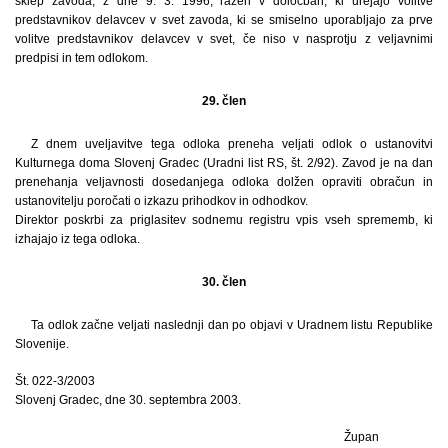
sklep zavoda, z dne 9. 3. 1996, razen v določbah, ki urejajo volitve
predstavnikov delavcev v svet zavoda, ki se smiselno uporabljajo za prve
volitve predstavnikov delavcev v svet, če niso v nasprotju z veljavnimi
predpisi in tem odlokom.
29. člen
Z dnem uveljavitve tega odloka preneha veljati odlok o ustanovitvi
Kulturnega doma Slovenj Gradec (Uradni list RS, št. 2/92). Zavod je na dan
prenehanja veljavnosti dosedanjega odloka dolžen opraviti obračun in
ustanovitelju poročati o izkazu prihodkov in odhodkov.
Direktor poskrbi za priglasitev sodnemu registru vpis vseh sprememb, ki
izhajajo iz tega odloka.
30. člen
Ta odlok začne veljati naslednji dan po objavi v Uradnem listu Republike
Slovenije.
Št. 022-3/2003
Slovenj Gradec, dne 30. septembra 2003.
Župan