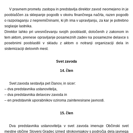
V pravnem prometu zastopa in predstavlja direktor zavod neomejeno in je
pooblaščen za sklepanje pogodb v okviru finančnega načrta, razen pogodb
o razpolaganju z nepremičninami, ki jih ima v upravljanju, za kar je potrebno
soglasje lastnika.
Direktor lahko pri uresničevanju svojih pooblastil, določenih z zakonom in
tem aktom, prenese opravljanje posameznih zadev na posamezne delavce s
posebnimi pooblastili v skladu z aktom o notranji organizaciji dela in
sistemizaciji delovnih mest.
Svet zavoda
14. člen
Svet zavoda sestavlja pet članov, in sicer:
– dva predstavnika ustanovitelja,
– dva predstavnika delavcev zavoda in
– en predstavnik uporabnikov oziroma zainteresirane javnosti.
15. člen
Dva predstavnika ustanovitelja v svet zavoda imenuje Občinski svet
mestne občine Slovenj Gradec izmed strokovnjakov s področja dela javnega