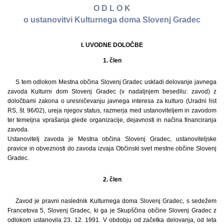
O D L O K
o ustanovitvi Kulturnega doma Slovenj Gradec
I. UVODNE DOLOČBE
1. člen
S tem odlokom Mestna občina Slovenj Gradec uskladi delovanje javnega
zavoda Kulturni dom Slovenj Gradec (v nadaljnjem besedilu: zavod) z
določbami zakona o uresničevanju javnega interesa za kulturo (Uradni list
RS, št. 96/02), ureja njegov status, razmerja med ustanoviteljem in zavodom
ter temeljna vprašanja glede organizacije, dejavnosti in načina financiranja
zavoda.
Ustanovitelj zavoda je Mestna občina Slovenj Gradec, ustanoviteljske
pravice in obveznosti do zavoda izvaja Občinski svet mestne občine Slovenj
Gradec.
2. člen
Zavod je pravni naslednik Kulturnega doma Slovenj Gradec, s sedežem
Francetova 5, Slovenj Gradec, ki ga je Skupščina občine Slovenj Gradec z
odlokom ustanovila 23. 12. 1991. V obdobju od začetka delovanja, od leta