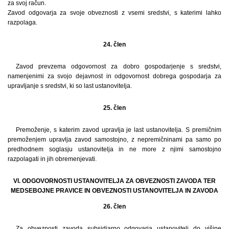
za svoj račun.
Zavod odgovarja za svoje obveznosti z vsemi sredstvi, s katerimi lahko
razpolaga.
24. člen
Zavod prevzema odgovornost za dobro gospodarjenje s sredstvi,
namenjenimi za svojo dejavnost in odgovornost dobrega gospodarja za
upravljanje s sredstvi, ki so last ustanovitelja.
25. člen
Premoženje, s katerim zavod upravlja je last ustanovitelja. S premičnim
premoženjem upravlja zavod samostojno, z nepremičninami pa samo po
predhodnem soglasju ustanovitelja in ne more z njimi samostojno
razpolagati in jih obremenjevati.
VI. ODGOVORNOSTI USTANOVITELJA ZA OBVEZNOSTI ZAVODA TER
MEDSEBOJNE PRAVICE IN OBVEZNOSTI USTANOVITELJA IN ZAVODA
26. člen
Za obveznosti zavoda subsidiarno odgovarja ustanovitelj do višine