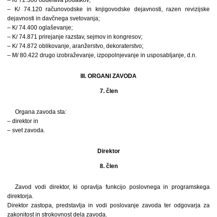
– K/ 74.120 računovodske in knjigovodske dejavnosti, razen revizijske
dejavnosti in davčnega svetovanja;
– K/ 74.400 oglaševanje;
– K/ 74.871 prirejanje razstav, sejmov in kongresov;
– K/ 74.872 oblikovanje, aranžerstvo, dekoraterstvo;
– M/ 80.422 drugo izobraževanje, izpopolnjevanje in usposabljanje, d.n.
III. ORGANI ZAVODA
7. člen
Organa zavoda sta:
– direktor in
– svet zavoda.
Direktor
8. člen
Zavod vodi direktor, ki opravlja funkcijo poslovnega in programskega
direktorja.
Direktor zastopa, predstavlja in vodi poslovanje zavoda ter odgovarja za
zakonitost in strokovnost dela zavoda.