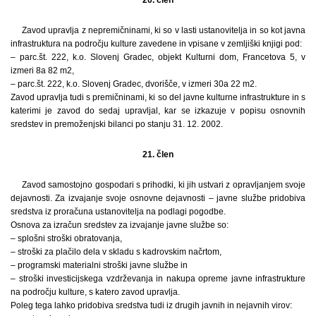
Zavod upravlja z nepremičninami, ki so v lasti ustanovitelja in so kot javna
infrastruktura na področju kulture zavedene in vpisane v zemljiški knjigi pod:
– parc.št. 222, k.o. Slovenj Gradec, objekt Kulturni dom, Francetova 5, v
izmeri 8a 82 m2,
– parc.št. 222, k.o. Slovenj Gradec, dvorišče, v izmeri 30a 22 m2.
Zavod upravlja tudi s premičninami, ki so del javne kulturne infrastrukture in s
katerimi je zavod do sedaj upravljal, kar se izkazuje v popisu osnovnih
sredstev in premoženjski bilanci po stanju 31. 12. 2002.
21. člen
Zavod samostojno gospodari s prihodki, ki jih ustvari z opravljanjem svoje
dejavnosti. Za izvajanje svoje osnovne dejavnosti – javne službe pridobiva
sredstva iz proračuna ustanovitelja na podlagi pogodbe.
Osnova za izračun sredstev za izvajanje javne službe so:
– splošni stroški obratovanja,
– stroški za plačilo dela v skladu s kadrovskim načrtom,
– programski materialni stroški javne službe in
– stroški investicijskega vzdrževanja in nakupa opreme javne infrastrukture
na področju kulture, s katero zavod upravlja.
Poleg tega lahko pridobiva sredstva tudi iz drugih javnih in nejavnih virov: