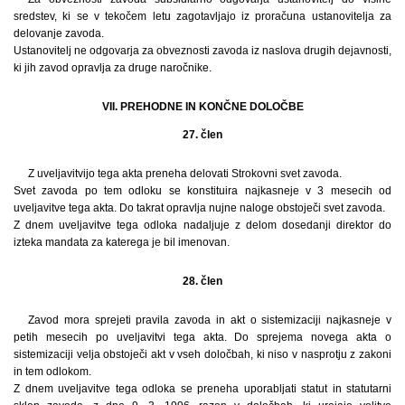
sredstev, ki se v tekočem letu zagotavljajo iz proračuna ustanovitelja za
delovanje zavoda.
Ustanovitelj ne odgovarja za obveznosti zavoda iz naslova drugih dejavnosti,
ki jih zavod opravlja za druge naročnike.
VII. PREHODNE IN KONČNE DOLOČBE
27. člen
Z uveljavitvijo tega akta preneha delovati Strokovni svet zavoda.
Svet zavoda po tem odloku se konstituira najkasneje v 3 mesecih od
uveljavitve tega akta. Do takrat opravlja nujne naloge obstoječi svet zavoda.
Z dnem uveljavitve tega odloka nadaljuje z delom dosedanji direktor do
izteka mandata za katerega je bil imenovan.
28. člen
Zavod mora sprejeti pravila zavoda in akt o sistemizaciji najkasneje v
petih mesecih po uveljavitvi tega akta. Do sprejema novega akta o
sistemizaciji velja obstoječi akt v vseh določbah, ki niso v nasprotju z zakoni
in tem odlokom.
Z dnem uveljavitve tega odloka se preneha uporabljati statut in statutarni