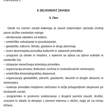
Francetova 5.
II. DEJAVNOST ZAVODA
5. člen
Glede na namen zaradi katerega je zavod ustanovljen opravlja znotraj
javne službe naslednje naloge:
– obratovanje objektov za kulturo,
– umetniško ustvarjanje in poustvarjanje,
– gledališki, lutkovni, filmski, glasbeni in drugi abonmaji,
– izven abonmajska ponudba kulturnih in zabavnih prireditev,
– programi za otroke in mladino, s katerimi se vpliva na njihov estetski in
umetniški čut,
– izdajanje mesečnega koledarja prireditev,
– organizacija proslav, festivalov, srečanj in izobraževalnih seminarjev,
– umetniška kinematografska dejavnost,
– organizacija gledaliških, plesnih, glasbenih, likovnih in drugih delavnic in
seminarjev,
– nudenje prireditev mlajšemu občinstvu in težje prilagodljivim skupinam po
dostopnih cenah,
– programsko in poslovno sodelovanje z drugimi javnimi zavodi, društvi,
zvezami in skladi, ki delujejo v javnem interesu v občini, regiji ali na nivoju
države,