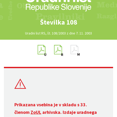
Številka 108
Uradni list RS, št. 108/2003 z dne 7. 11. 2003
Prikazana vsebina je v skladu s 33.
členom
ZoUL
arhivska. Izdaje uradnega