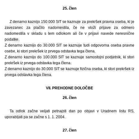
25. člen
Z denarno kaznijo 150.000 SIT se kaznuje za prekršek pravna oseba, ki je
zavezanec za plačilo nadomestila, če ne vloži prijave za odmero
nadomestila v skladu s tem odlokom ali če v prijavi navede neresnične
podatke.
Z denarno kaznijo do 30.000 SIT se kaznuje tudi odgovorna oseba pravne
osebe, ki stori prekršek iz prvega odstavka tega člena.
Z denarno kaznijo do 100.000 SIT se kaznuje samostojni podjetnik, ki stori
prekršek iz prvega odstavka tega člena.
Z denarno kaznijo do 30.000 SIT se kaznuje fizična oseba, ki stori prekršek iz
prvega odstavka tega člena.
VII. PREHODNE DOLOČBE
26. člen
Ta odlok začne veljati petnajsti dan po objavi v Uradnem listu RS,
uporabljati pa se začne s 1. 1. 2004.
27. člen