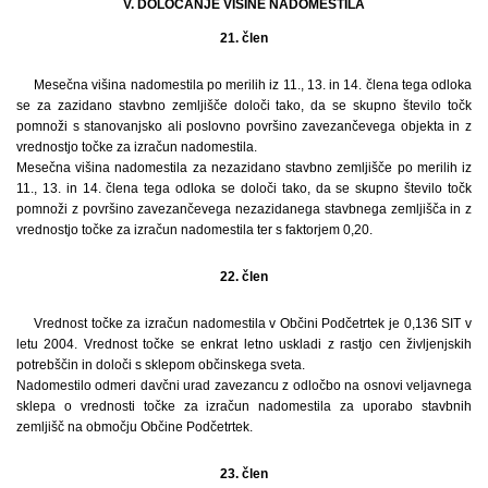
V. DOLOČANJE VIŠINE NADOMESTILA
21. člen
Mesečna višina nadomestila po merilih iz 11., 13. in 14. člena tega odloka
se za zazidano stavbno zemljišče določi tako, da se skupno število točk
pomnoži s stanovanjsko ali poslovno površino zavezančevega objekta in z
vrednostjo točke za izračun nadomestila.
Mesečna višina nadomestila za nezazidano stavbno zemljišče po merilih iz
11., 13. in 14. člena tega odloka se določi tako, da se skupno število točk
pomnoži z površino zavezančevega nezazidanega stavbnega zemljišča in z
vrednostjo točke za izračun nadomestila ter s faktorjem 0,20.
22. člen
Vrednost točke za izračun nadomestila v Občini Podčetrtek je 0,136 SIT v
letu 2004. Vrednost točke se enkrat letno uskladi z rastjo cen življenjskih
potrebščin in določi s sklepom občinskega sveta.
Nadomestilo odmeri davčni urad zavezancu z odločbo na osnovi veljavnega
sklepa o vrednosti točke za izračun nadomestila za uporabo stavbnih
zemljišč na območju Občine Podčetrtek.
23. člen