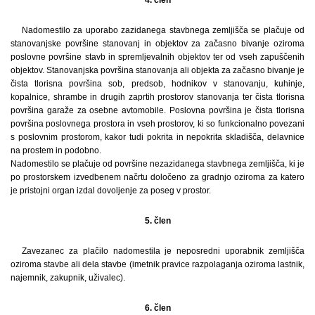
Nadomestilo za uporabo zazidanega stavbnega zemljišča se plačuje od
stanovanjske površine stanovanj in objektov za začasno bivanje oziroma
poslovne površine stavb in spremljevalnih objektov ter od vseh zapuščenih
objektov. Stanovanjska površina stanovanja ali objekta za začasno bivanje je
čista tlorisna površina sob, predsob, hodnikov v stanovanju, kuhinje,
kopalnice, shrambe in drugih zaprtih prostorov stanovanja ter čista tlorisna
površina garaže za osebne avtomobile. Poslovna površina je čista tlorisna
površina poslovnega prostora in vseh prostorov, ki so funkcionalno povezani
s poslovnim prostorom, kakor tudi pokrita in nepokrita skladišča, delavnice
na prostem in podobno.
Nadomestilo se plačuje od površine nezazidanega stavbnega zemljišča, ki je
po prostorskem izvedbenem načrtu določeno za gradnjo oziroma za katero
je pristojni organ izdal dovoljenje za poseg v prostor.
5. člen
Zavezanec za plačilo nadomestila je neposredni uporabnik zemljišča
oziroma stavbe ali dela stavbe (imetnik pravice razpolaganja oziroma lastnik,
najemnik, zakupnik, uživalec).
6. člen