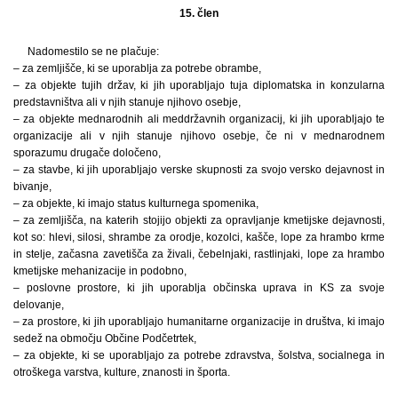
15. člen
Nadomestilo se ne plačuje:
– za zemljišče, ki se uporablja za potrebe obrambe,
– za objekte tujih držav, ki jih uporabljajo tuja diplomatska in konzularna
predstavništva ali v njih stanuje njihovo osebje,
– za objekte mednarodnih ali meddržavnih organizacij, ki jih uporabljajo te
organizacije ali v njih stanuje njihovo osebje, če ni v mednarodnem
sporazumu drugače določeno,
– za stavbe, ki jih uporabljajo verske skupnosti za svojo versko dejavnost in
bivanje,
– za objekte, ki imajo status kulturnega spomenika,
– za zemljišča, na katerih stojijo objekti za opravljanje kmetijske dejavnosti,
kot so: hlevi, silosi, shrambe za orodje, kozolci, kašče, lope za hrambo krme
in stelje, začasna zavetišča za živali, čebelnjaki, rastlinjaki, lope za hrambo
kmetijske mehanizacije in podobno,
– poslovne prostore, ki jih uporablja občinska uprava in KS za svoje
delovanje,
– za prostore, ki jih uporabljajo humanitarne organizacije in društva, ki imajo
sedež na območju Občine Podčetrtek,
– za objekte, ki se uporabljajo za potrebe zdravstva, šolstva, socialnega in
otroškega varstva, kulture, znanosti in športa.