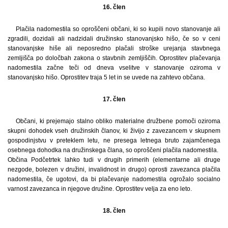
16. člen
Plačila nadomestila so oproščeni občani, ki so kupili novo stanovanje ali
zgradili, dozidali ali nadzidali družinsko stanovanjsko hišo, če so v ceni
stanovanjske hiše ali neposredno plačali stroške urejanja stavbnega
zemljišča po določbah zakona o stavbnih zemljiščih. Oprostitev plačevanja
nadomestila začne teči od dneva vselitve v stanovanje oziroma v
stanovanjsko hišo. Oprostitev traja 5 let in se uvede na zahtevo občana.
17. člen
Občani, ki prejemajo stalno obliko materialne družbene pomoči oziroma
skupni dohodek vseh družinskih članov, ki živijo z zavezancem v skupnem
gospodinjstvu v preteklem letu, ne presega letnega bruto zajamčenega
osebnega dohodka na družinskega člana, so oproščeni plačila nadomestila.
Občina Podčetrtek lahko tudi v drugih primerih (elementarne ali druge
nezgode, bolezen v družini, invalidnost in drugo) oprosti zavezanca plačila
nadomestila, če ugotovi, da bi plačevanje nadomestila ogrožalo socialno
varnost zavezanca in njegove družine. Oprostitev velja za eno leto.
18. člen