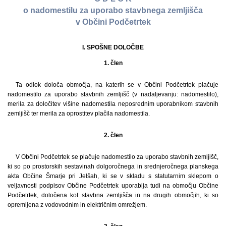
o nadomestilu za uporabo stavbnega zemljišča
v Občini Podčetrtek
I. SPOŠNE DOLOČBE
1. člen
Ta odlok določa območja, na katerih se v Občini Podčetrtek plačuje
nadomestilo za uporabo stavbnih zemljišč (v nadaljevanju: nadomestilo),
merila za določitev višine nadomestila neposrednim uporabnikom stavbnih
zemljišč ter merila za oprostitev plačila nadomestila.
2. člen
V Občini Podčetrtek se plačuje nadomestilo za uporabo stavbnih zemljišč,
ki so po prostorskih sestavinah dolgoročnega in srednjeročnega planskega
akta Občine Šmarje pri Jelšah, ki se v skladu s statutarnim sklepom o
veljavnosti podpisov Občine Podčetrtek uporablja tudi na območju Občine
Podčetrtek, določena kot stavbna zemljišča in na drugih območjih, ki so
opremljena z vodovodnim in električnim omrežjem.