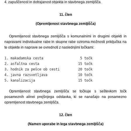
4. zapuščenost in dotrajanost objekta in stavbnega zemljišča.
11. člen
(Opremljenost stavbnega zemljišča)
Opremljenost stavbnega zemljišča s komunalnimi in drugimi objekti in
napravami individualne rabe in skupne rabe oziroma možnosti priključka na
te objekte in naprave se ovrednoti z naslednjimi točkami:
1. makadamska cesta                  5 točk

2. asfaltna cesta                   15 točk

3. hodnik za pešce ob cesti         20 točk

4. javna razsvetljava               10 točk

5. kanalizacija                     15 točk
Opremljenost stavbnega zemljišča se točkuje s seštevkom točk
posameznih alinei prejšnjega odstavka, ki se nanašajo na posamezno
opremljenost stavbnega zemljišča.
12. člen
(Namen uporabe in lega stavbnega zemljišča)