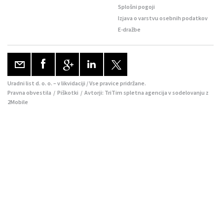
Splošni pogoji
Izjava o varstvu osebnih podatkov
E-dražbe
Uradni list d. o. o. – v likvidaciji / Vse pravice pridržane.
Pravna obvestila
/
Piškotki
/ Avtorji:
TriTim spletna agencija
v sodelovanju z
2Mobile