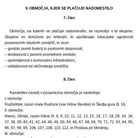
II. OBMOČJA, KJER SE PLAČUJE NADOMESTILO
7. člen
Območja, na katerih se plačuje nadomestilo, se razvrstijo v tri skupine.
Skupine so določene po kriterijih, ki upoštevajo lokacijske ugodnosti
posameznih stavbnih zemljišč, in sicer:
– gostoto javnih funkcij in poslovnih dejavnosti,
– dostopnost z javnimi prometnimi sredstvi,
– opremljenost s komunalno infrastrukturo,
– oddaljenost od občinskega središča.
8. člen
Razdelitev naselij v posamezna območja je naslednje:
I. območje:
Podčetrtek, razen male Rudnice (vse hišne številke) in Škofja gora št. 18,
II. območje:
Imeno, Olimje, razen hišne št. 8, 9, 10, 11, 12, 13, 15, 16, 17, 18, 29, 34, 36,
37, 38, 39, 40, 41, 42, 44, 48, 49, 50, 64, 66, 67, 68, 69, 70, 71, 72, 93, 94, 95,
96, 97, 98, 99, 106, 107, 108, 110, 112, in Pristava pri Mestinju,
III. območje: