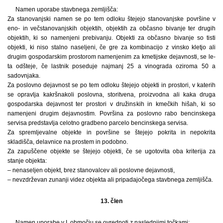
Namen uporabe stavbnega zemljišča:
Za stanovanjski namen se po tem odloku štejejo stanovanjske površine v
eno- in večstanovanjskih objektih, objektih za občasno bivanje ter drugih
objektih, ki so namenjeni prebivanju. Objekti za občasno bivanje so tisti
objekti, ki niso stalno naseljeni, če gre za kombinacijo z vinsko kletjo ali
drugim gospodarskim prostorom namenjenim za kmetijske dejavnosti, se le-
ta odšteje, če lastnik poseduje najmanj 25 a vinograda oziroma 50 a
sadovnjaka.
Za poslovno dejavnost se po tem odloku štejejo objekti in prostori, v katerih
se opravlja kakršnakoli poslovna, storitvena, proizvodna ali kaka druga
gospodarska dejavnost ter prostori v družinskih in kmečkih hišah, ki so
namenjeni drugim dejavnostim. Površina za poslovno rabo bencinskega
servisa predstavlja celotno gradbeno parcelo bencinskega servisa.
Za spremljevalne objekte in površine se štejejo pokrita in nepokrita
skladišča, delavnice na prostem in podobno.
Za zapuščene objekte se štejejo objekti, če se ugotovita oba kriterija za
stanje objekta:
– nenaseljen objekt, brez stanovalcev ali poslovne dejavnosti,
– nevzdrževan zunanji videz objekta ali pripadajočega stavbnega zemljišča.
13. člen
Namen uporabe v I. območju se ovrednoti z naslednjimi točkami: