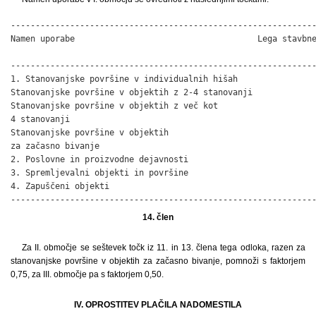
--------------------------------------------------------------
Namen uporabe                                     Lega stavbne
                                                              
--------------------------------------------------------------
1. Stanovanjske površine v individualnih hišah                
Stanovanjske površine v objektih z 2-4 stanovanji             
Stanovanjske površine v objektih z več kot

4 stanovanji                                                  
Stanovanjske površine v objektih

za začasno bivanje                                            
2. Poslovne in proizvodne dejavnosti                          
3. Spremljevalni objekti in površine                          
4. Zapuščeni objekti                                          
-------------------------------------------------------------
14. člen
Za II. območje se seštevek točk iz 11. in 13. člena tega odloka, razen za
stanovanjske površine v objektih za začasno bivanje, pomnoži s faktorjem
0,75, za III. območje pa s faktorjem 0,50.
IV. OPROSTITEV PLAČILA NADOMESTILA