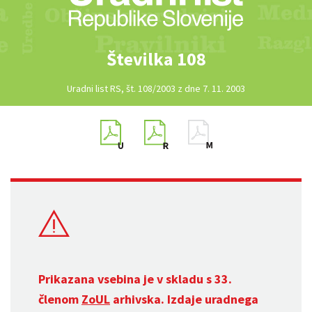
Številka 108
Uradni list RS, št. 108/2003 z dne 7. 11. 2003
Prikazana vsebina je v skladu s 33.
členom
ZoUL
arhivska. Izdaje uradnega