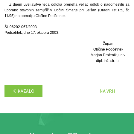
Z dnem uveljavitve tega odloka preneha veljati odlok o nadomestilu za
uporabo stavbnih zemljišč v Občini Šmarje pri Jelšah (Uradni list RS, št.
11/95) na območju Občine Podčetrtek.
Št. 06202-067/2003
Podčetrtek, dne 17. oktobra 2003.
Župan
Občine Podčetrtek
Marjan Drofenik, univ.
dipl. inž. str. l. r.
KAZALO
NA VRH