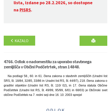
lista, izdane po 28.2.2026, so dostopne
na
PISRS
.
KAZALO
4766. Odlok o nadomestilu za uporabo stavbnega
zemljišča v Občini Podčetrtek, stran 14848.
Na podlagi 58., 60. in 61. člena zakona o stavbnih zemljiščih (Uradni list
SRS, št. 18/84, 32/85, 33/86 in Uradni list RS, št. 44/97), 218. člena zakona o
graditvi objektov (Uradni list RS, št. 110/ 02), in 17. člena statuta Občine
Podčetrtek (Uradni list RS, št. 49/99, 95/99, 6/01 in 68/03) je Občinski svet
občine Podčetrtek na 7. redni seji dne 16. 10. 2003 sprejel
O D L O K