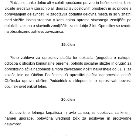
Plačila so lahko delno ali v celoti oproščene pravne in fizične osebe, ki so
vložile sredstva v izgradnjo ali dograditev poslovnih prostorov in so pričele z
opravljanjem dejavnosti, ki zagotavlja dodatna delovna mesta in so v znatni
meri vložile lastna sredstva v komunalno opremo stavbnega zemljišča po
določilih zakona o stavbnih zemljiščih, za obdobje 3 let. Oprostitev se uvede
na obrazloženo zahtevo zavezanca.
19. člen
Pisno zahtevo za oprostitev plačila ter dokazila (pogodba o nakupu,
odločba o stroških komunalne opreme, potrdilo socialne službe in drugo) za
oprostitev plačila nadomestila mora zavezanec vložiti najkasneje do 31. 1. za
tekoče leto na Občino Podčetrtek. O oprostitvi plačila nadomestila odloči
Občinska uprava občine Podčetrtek s sklepom in o oprostitvah obvesti
občinski svet enkrat letno.
20. člen
Za površine letnega kopališča in avto campa, se upošteva za kriterij,
namen uporabe, polovična vrednost točk za poslovne in proizvodne
dejavnosti.