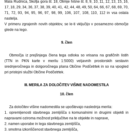
Mala Rudnica, Škofja gora št. 18, Olimje hišne št. 8, 9, 10, 11, 12, 13, 15, 16,
17, 18, 29, 34, 36, 37, 38, 39, 40, 41, 42, 44, 48, 49, 50, 64, 66, 67, 68, 69, 70,
71, 72, 93, 94, 95, 96, 97, 98, 99, 106, 107, 108, 110, 112 in vsa ostala
nastelja.
V primeru zgrajenih novih objektov, se le-ti vključijo v posamezno območje
glede na lego.
9. člen
Območja iz prejšnjega člena tega odloka so vrisana na grafičnih listih
(TTN in PKN karte v merilu 1:5000) veljavnih prostorskih sestavin
srednjeročnega in dolgoročnega plana Občine Podčetrtek in so na vpogled
pri pristojni službi Občine Podčetrtek.
III. MERILA ZA DOLOČITEV VIŠINE NADOMESTILA
10. člen
Za določitev višine nadomestila se upoštevajo naslednja merila:
1. opremljenosti stavbnega zemljišča s komunalnimi in drugimi objekti in
napravami oziroma možnost priključitve na te objekte in naprave,
2. namen uporabe in lega stavbnega zemljišča,
3. smotrna izkoriščenost stavbnega zemljišča,