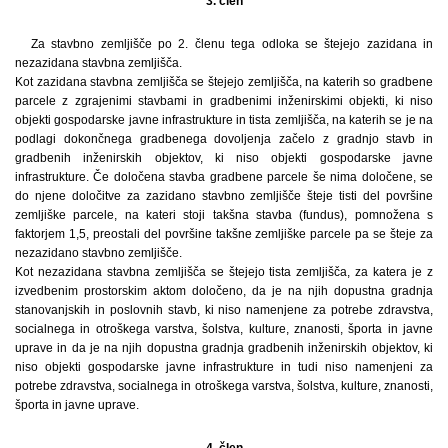
3. člen
Za stavbno zemljišče po 2. členu tega odloka se štejejo zazidana in
nezazidana stavbna zemljišča.
Kot zazidana stavbna zemljišča se štejejo zemljišča, na katerih so gradbene
parcele z zgrajenimi stavbami in gradbenimi inženirskimi objekti, ki niso
objekti gospodarske javne infrastrukture in tista zemljišča, na katerih se je na
podlagi dokončnega gradbenega dovoljenja začelo z gradnjo stavb in
gradbenih inženirskih objektov, ki niso objekti gospodarske javne
infrastrukture. Če določena stavba gradbene parcele še nima določene, se
do njene določitve za zazidano stavbno zemljišče šteje tisti del površine
zemljiške parcele, na kateri stoji takšna stavba (fundus), pomnožena s
faktorjem 1,5, preostali del površine takšne zemljiške parcele pa se šteje za
nezazidano stavbno zemljišče.
Kot nezazidana stavbna zemljišča se štejejo tista zemljišča, za katera je z
izvedbenim prostorskim aktom določeno, da je na njih dopustna gradnja
stanovanjskih in poslovnih stavb, ki niso namenjene za potrebe zdravstva,
socialnega in otroškega varstva, šolstva, kulture, znanosti, športa in javne
uprave in da je na njih dopustna gradnja gradbenih inženirskih objektov, ki
niso objekti gospodarske javne infrastrukture in tudi niso namenjeni za
potrebe zdravstva, socialnega in otroškega varstva, šolstva, kulture, znanosti,
športa in javne uprave.
4. člen