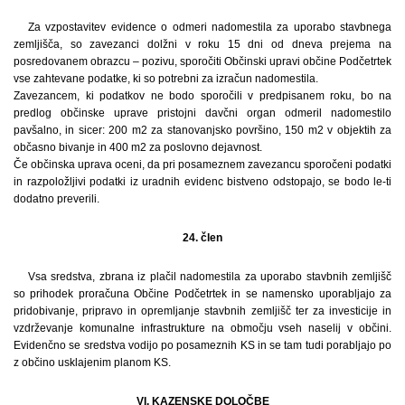
Za vzpostavitev evidence o odmeri nadomestila za uporabo stavbnega
zemljišča, so zavezanci dolžni v roku 15 dni od dneva prejema na
posredovanem obrazcu – pozivu, sporočiti Občinski upravi občine Podčetrtek
vse zahtevane podatke, ki so potrebni za izračun nadomestila.
Zavezancem, ki podatkov ne bodo sporočili v predpisanem roku, bo na
predlog občinske uprave pristojni davčni organ odmeril nadomestilo
pavšalno, in sicer: 200 m2 za stanovanjsko površino, 150 m2 v objektih za
občasno bivanje in 400 m2 za poslovno dejavnost.
Če občinska uprava oceni, da pri posameznem zavezancu sporočeni podatki
in razpoložljivi podatki iz uradnih evidenc bistveno odstopajo, se bodo le-ti
dodatno preverili.
24. člen
Vsa sredstva, zbrana iz plačil nadomestila za uporabo stavbnih zemljišč
so prihodek proračuna Občine Podčetrtek in se namensko uporabljajo za
pridobivanje, pripravo in opremljanje stavbnih zemljišč ter za investicije in
vzdrževanje komunalne infrastrukture na območju vseh naselij v občini.
Evidenčno se sredstva vodijo po posameznih KS in se tam tudi porabljajo po
z občino usklajenim planom KS.
VI. KAZENSKE DOLOČBE