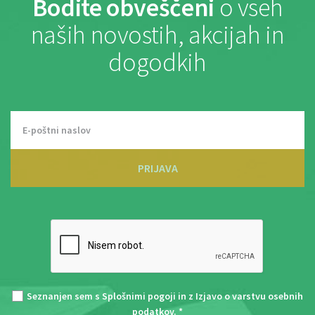
Bodite obveščeni
o vseh
naših novostih, akcijah in
dogodkih
PRIJAVA
Seznanjen sem s
Splošnimi pogoji
in z
Izjavo o varstvu osebnih
podatkov
. *