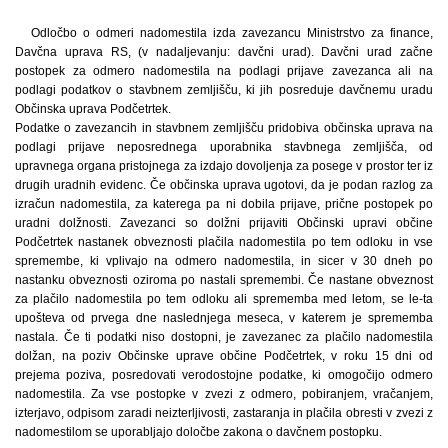
Odločbo o odmeri nadomestila izda zavezancu Ministrstvo za finance,
Davčna uprava RS, (v nadaljevanju: davčni urad). Davčni urad začne
postopek za odmero nadomestila na podlagi prijave zavezanca ali na
podlagi podatkov o stavbnem zemljišču, ki jih posreduje davčnemu uradu
Občinska uprava Podčetrtek.
Podatke o zavezancih in stavbnem zemljišču pridobiva občinska uprava na
podlagi prijave neposrednega uporabnika stavbnega zemljišča, od
upravnega organa pristojnega za izdajo dovoljenja za posege v prostor ter iz
drugih uradnih evidenc. Če občinska uprava ugotovi, da je podan razlog za
izračun nadomestila, za katerega pa ni dobila prijave, prične postopek po
uradni dolžnosti. Zavezanci so dolžni prijaviti Občinski upravi občine
Podčetrtek nastanek obveznosti plačila nadomestila po tem odloku in vse
spremembe, ki vplivajo na odmero nadomestila, in sicer v 30 dneh po
nastanku obveznosti oziroma po nastali spremembi. Če nastane obveznost
za plačilo nadomestila po tem odloku ali sprememba med letom, se le-ta
upošteva od prvega dne naslednjega meseca, v katerem je sprememba
nastala. Če ti podatki niso dostopni, je zavezanec za plačilo nadomestila
dolžan, na poziv Občinske uprave občine Podčetrtek, v roku 15 dni od
prejema poziva, posredovati verodostojne podatke, ki omogočijo odmero
nadomestila. Za vse postopke v zvezi z odmero, pobiranjem, vračanjem,
izterjavo, odpisom zaradi neizterljivosti, zastaranja in plačila obresti v zvezi z
nadomestilom se uporabljajo določbe zakona o davčnem postopku.