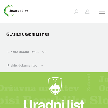
G
LASILO URADNI LIST RS
Glasilo Uradni list RS
Preklic dokumentov