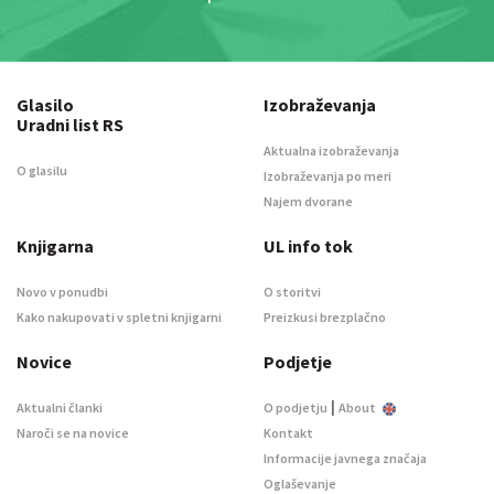
Glasilo
Izobraževanja
Uradni list RS
Aktualna izobraževanja
O glasilu
Izobraževanja po meri
Najem dvorane
Knjigarna
UL info tok
Novo v ponudbi
O storitvi
Kako nakupovati v spletni knjigarni
Preizkusi brezplačno
Novice
Podjetje
|
Aktualni članki
O podjetju
About
Naroči se na novice
Kontakt
Informacije javnega značaja
Oglaševanje