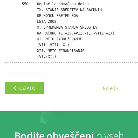
        550    Odplačila domačega dolga                       
               IX. STANJE SREDSTEV NA RAČUNIH

               OB KONCU PRETEKLEGA

               LETA 2002                                      
               X. SPREMEMBA STANJA SREDSTEV

               NA RAČUNU (I.+IV.+VII.-II.-VIII.+IX)           
               XI. NETO ZADOLŽEVANJE

               (VII.-VIII.-X.)                                
               XII. NETO FINANCIRANJE

               (VI.+XI.)                                      
KAZALO
NA VRH
Bodite obveščeni
o vseh