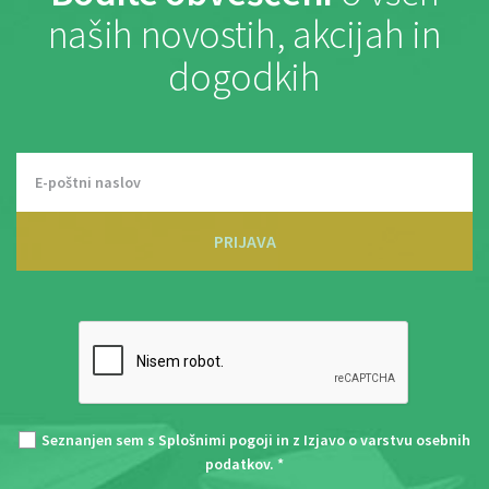
naših novostih, akcijah in
dogodkih
PRIJAVA
Seznanjen sem s
Splošnimi pogoji
in z
Izjavo o varstvu osebnih
podatkov
. *