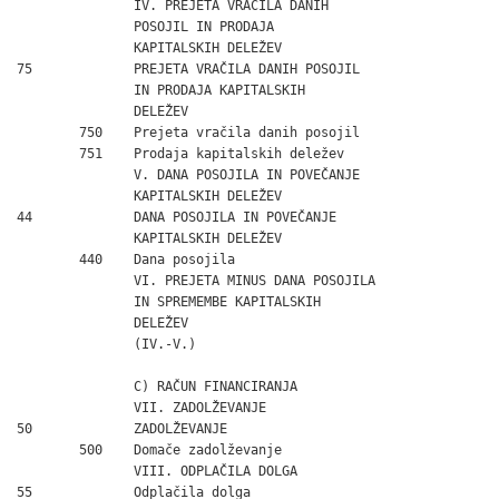
               IV. PREJETA VRAČILA DANIH

               POSOJIL IN PRODAJA

               KAPITALSKIH DELEŽEV                            
75             PREJETA VRAČILA DANIH POSOJIL

               IN PRODAJA KAPITALSKIH

               DELEŽEV                                        
        750    Prejeta vračila danih posojil                  
        751    Prodaja kapitalskih deležev                    
               V. DANA POSOJILA IN POVEČANJE

               KAPITALSKIH DELEŽEV                            
44             DANA POSOJILA IN POVEČANJE

               KAPITALSKIH DELEŽEV                            
        440    Dana posojila                                  
               VI. PREJETA MINUS DANA POSOJILA

               IN SPREMEMBE KAPITALSKIH

               DELEŽEV

               (IV.-V.)                                       
               C) RAČUN FINANCIRANJA

               VII. ZADOLŽEVANJE                              
50             ZADOLŽEVANJE

        500    Domače zadolževanje                            
               VIII. ODPLAČILA DOLGA                          
55             Odplačila dolga                                