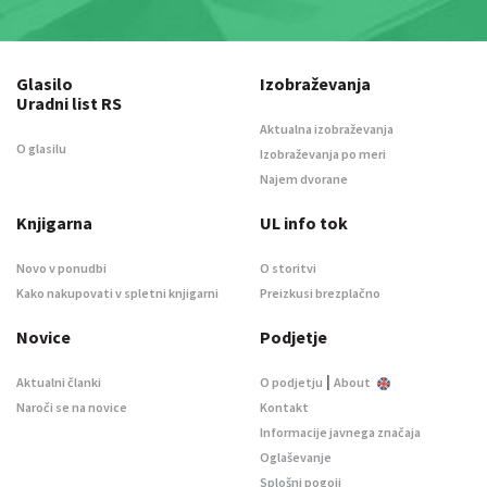
Glasilo
Izobraževanja
Uradni list RS
Aktualna izobraževanja
O glasilu
Izobraževanja po meri
Najem dvorane
Knjigarna
UL info tok
Novo v ponudbi
O storitvi
Kako nakupovati v spletni knjigarni
Preizkusi brezplačno
Novice
Podjetje
|
Aktualni članki
O podjetju
About
Naroči se na novice
Kontakt
Informacije javnega značaja
Oglaševanje
Splošni pogoji