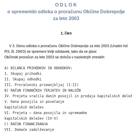
O D L O K
o spremembi odloka o proračunu Občine Dobrepolje
za leto 2003
1. člen
V 3. členu odloka o proračunu Občine Dobrepolje za leto 2003 (Uradni list
RS, št. 29/03) se spremeni tretji odstavek, tako da se glasi:
Občinski proračun za leto 2003 se določa v naslednjih zneskih:
A) BILANCA PRIHODKOV IN ODHODKOV:                             
I. Skupaj prihodki                                            
II. Skupaj odhodki                                            
III. Proračunski primanjkljaj (I-II)                          
B) RAČUN FINANČNIH TERJATEV IN NALOŽB

IV. Prejeta vračila danih posojil in prodaja kapitalskih delež
V. Dana posojila in povečanje

kapitalskih deležev                                           
VI. Prejeta – dana posojila in spremambe

kapitalskih deležev (IV-V)                                    
C) RAČUN FINANCIRANJA

VII. Domače zadolževanje                                      