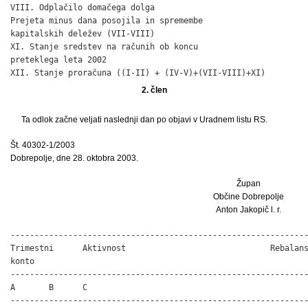
VIII. Odplačilo domačega dolga                                
Prejeta minus dana posojila in spremembe

kapitalskih deležev (VII-VIII)                                
XI. Stanje sredstev na računih ob koncu

preteklega leta 2002                                          
XII. Stanje proračuna ((I-II) + (IV-V)+(VII-VIII)+XI)        
2. člen
Ta odlok začne veljati naslednji dan po objavi v Uradnem listu RS.
Št. 40302-1/2003
Dobrepolje, dne 28. oktobra 2003.
Župan
Občine Dobrepolje
Anton Jakopič l. r.
--------------------------------------------------------------
Trimestni      Aktivnost                              Rebalans
konto

--------------------------------------------------------------
A       B      C                                              
--------------------------------------------------------------