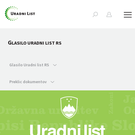
G
LASILO URADNI LIST RS
Glasilo Uradni list RS
Preklic dokumentov