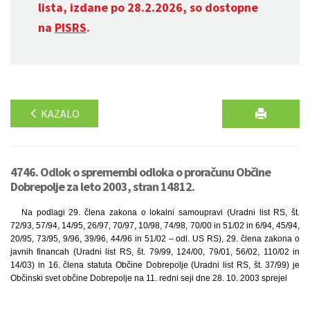
lista, izdane po 28.2.2026, so dostopne
na
PISRS
.
KAZALO
4746. Odlok o spremembi odloka o proračunu Občine
Dobrepolje za leto 2003, stran 14812.
Na podlagi 29. člena zakona o lokalni samoupravi (Uradni list RS, št.
72/93, 57/94, 14/95, 26/97, 70/97, 10/98, 74/98, 70/00 in 51/02 in 6/94, 45/94,
20/95, 73/95, 9/96, 39/96, 44/96 in 51/02 – odl. US RS), 29. člena zakona o
javnih financah (Uradni list RS, št. 79/99, 124/00, 79/01, 56/02, 110/02 in
14/03) in 16. člena statuta Občine Dobrepolje (Uradni list RS, št. 37/99) je
Občinski svet občine Dobrepolje na 11. redni seji dne 28. 10. 2003 sprejel