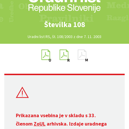
Številka 108
Uradni list RS, št. 108/2003 z dne 7. 11. 2003
Prikazana vsebina je v skladu s 33.
členom
ZoUL
arhivska. Izdaje uradnega