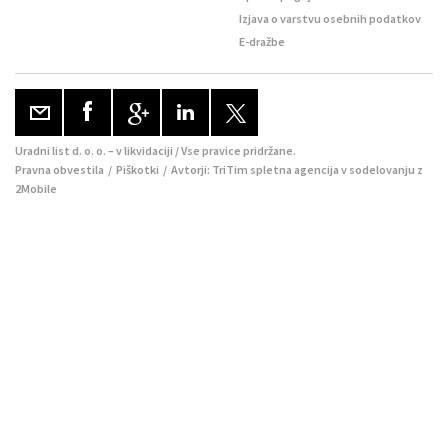
Izjava o varstvu osebnih podatkov
E-dražbe
Uradni list d. o. o. – v likvidaciji / Vse pravice pridržane.
Pravna obvestila
/
Piškotki
/ Avtorji:
TriTim spletna agencija
v sodelovanju z
2Mobile