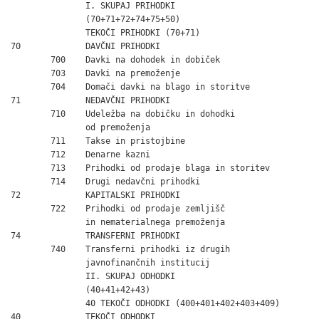
               I. SKUPAJ PRIHODKI

               (70+71+72+74+75+50)                            
               TEKOČI PRIHODKI (70+71)                        
70             DAVČNI PRIHODKI                                
        700    Davki na dohodek in dobiček                    
        703    Davki na premoženje                            
        704    Domači davki na blago in storitve              
71             NEDAVČNI PRIHODKI                              
        710    Udeležba na dobičku in dohodki

               od premoženja                                  
        711    Takse in pristojbine                           
        712    Denarne kazni                                  
        713    Prihodki od prodaje blaga in storitev          
        714    Drugi nedavčni prihodki                        
72             KAPITALSKI PRIHODKI                            
        722    Prihodki od prodaje zemljišč

               in nematerialnega premoženja                   
74             TRANSFERNI PRIHODKI                            
        740    Transferni prihodki iz drugih

               javnofinančnih institucij                      
               II. SKUPAJ ODHODKI

               (40+41+42+43)                                  
               40 TEKOČI ODHODKI (400+401+402+403+409)        
40             TEKOČI ODHODKI                                 