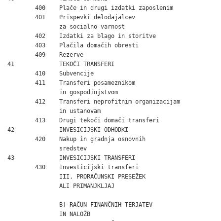
        400    Plače in drugi izdatki zaposlenim              
        401    Prispevki delodajalcev

               za socialno varnost                            
        402    Izdatki za blago in storitve                   
        403    Plačila domačih obresti                        
        409    Rezerve                                        
41             TEKOČI TRANSFERI                               
        410    Subvencije                                     
        411    Transferi posameznikom

               in gospodinjstvom                              
        412    Transferi neprofitnim organizacijam

               in ustanovam                                   
        413    Drugi tekoči domači transferi                  
42             INVESICIJSKI ODHODKI                           
        420    Nakup in gradnja osnovnih

               sredstev                                       
43             INVESICIJSKI TRANSFERI                         
        430    Investicijski transferi                        
               III. PRORAČUNSKI PRESEŽEK

               ALI PRIMANJKLJAJ                               
               B) RAČUN FINANČNIH TERJATEV

               IN NALOŽB
