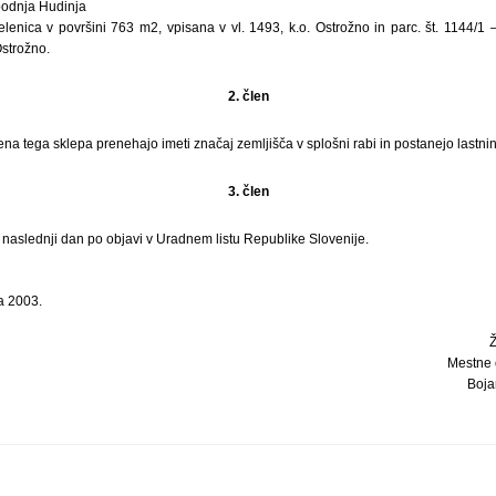
Spodnja Hudinja
elenica v površini 763 m2, vpisana v vl. 1493, k.o. Ostrožno in parc. št. 1144/1
Ostrožno.
2. člen
ena tega sklepa prenehajo imeti značaj zemljišča v splošni rabi in postanejo lastn
3. člen
i naslednji dan po objavi v Uradnem listu Republike Slovenije.
a 2003.
Mestne 
Bojan