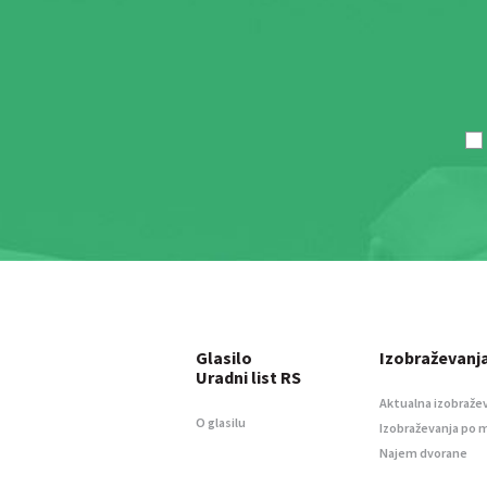
Glasilo
Izobraževanj
Uradni list RS
Aktualna izobraže
O glasilu
Izobraževanja po 
Najem dvorane