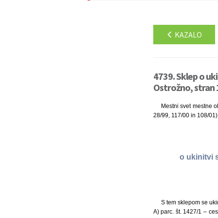
KAZALO
4739. Sklep o ukin
Ostrožno, stran 
Mestni svet mestne ob
28/99, 117/00 in 108/01) 
o ukinitvi
S tem sklepom se ukin
A) parc. št. 1427/1 – ce