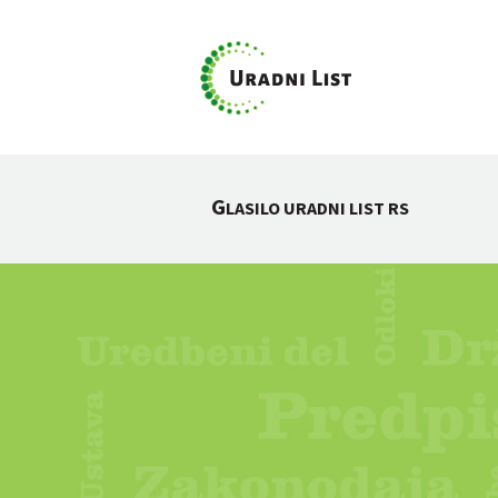
G
LASILO URADNI LIST RS