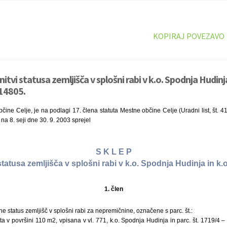
KOPIRAJ POVEZAVO
itvi statusa zemljišča v splošni rabi v k.o. Spodnja Hudinja
14805.
čine Celje, je na podlagi 17. člena statuta Mestne občine Celje (Uradni list, št. 41
na 8. seji dne 30. 9. 2003 sprejel
S K L E P
 statusa zemljišča v splošni rabi v k.o. Spodnja Hudinja in k.
1. člen
e status zemljišč v splošni rabi za nepremičnine, označene s parc. št.:
sta v površini 110 m2, vpisana v vl. 771, k.o. Spodnja Hudinja in parc. št. 1719/4 –