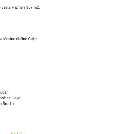
 – cesta v izmeri 957 m2,
ina Mestne občine Celje.
Župan
občine Celje
 Šrot l. r.
NA VRH