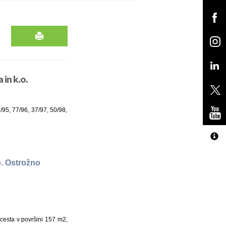
 in k.o.
/95, 77/96, 37/97, 50/98,
o. Ostrožno
 cesta v površini 157 m2,