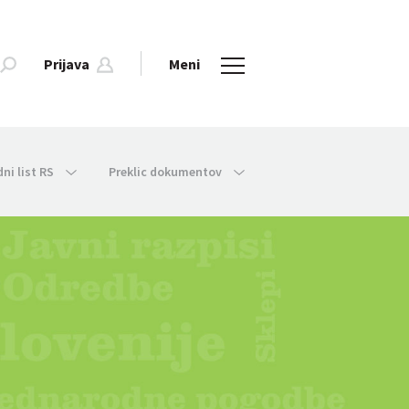
Prijava
Meni
dni list RS
Preklic dokumentov