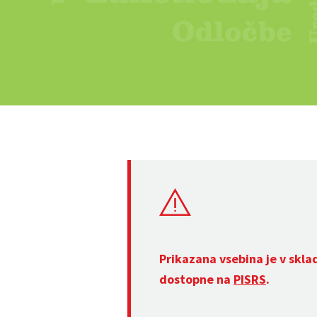
Prikazana vsebina je v skla
dostopne na
PISRS
.