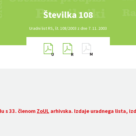
Številka 108
Uradni list RS, št. 108/2003 z dne 7. 11. 2003
du s 33. členom
ZoUL
arhivska. Izdaje uradnega lista, iz