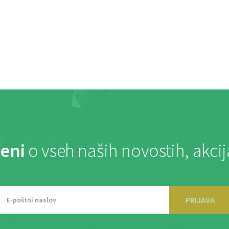
eni
o vseh naših novostih, akci
PRIJAVA