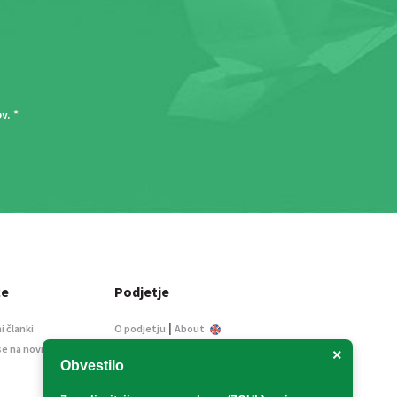
ov
. *
ce
Podjetje
|
i članki
O podjetju
About
se na novice
Kontakt
×
Obvestilo
Informacije javnega
značaja