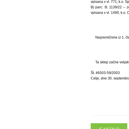
vpisana v vl. 771, k.o. 
B) parc. št. 1139/22 – z
vpisana v vl. 1490, k.o. 
Nepremičnine iz 1. čl
Ta sklep začne veljat
Št. 46503-59/2003
Celje, dne 30. septembr
KAZALO