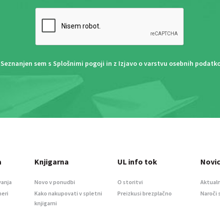
Seznanjen sem s
Splošnimi pogoji
in z
Izjavo o varstvu osebnih podatk
a
Knjigarna
UL info tok
Novi
vanja
Novo v ponudbi
O storitvi
Aktualn
meri
Kako nakupovati v spletni
Preizkusi brezplačno
Naroči 
knjigarni