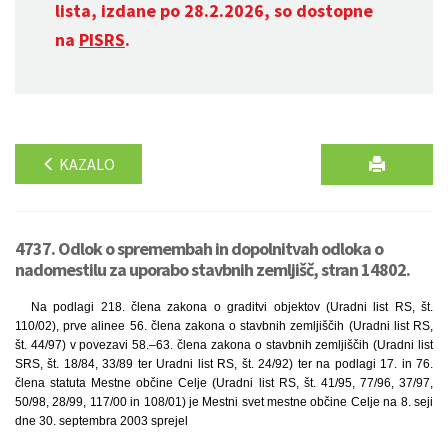
lista, izdane po 28.2.2026, so dostopne
na
PISRS
.
KAZALO
4737. Odlok o spremembah in dopolnitvah odloka o
nadomestilu za uporabo stavbnih zemljišč, stran 14802.
Na podlagi 218. člena zakona o graditvi objektov (Uradni list RS, št.
110/02), prve alinee 56. člena zakona o stavbnih zemljiščih (Uradni list RS,
št. 44/97) v povezavi 58.–63. člena zakona o stavbnih zemljiščih (Uradni list
SRS, št. 18/84, 33/89 ter Uradni list RS, št. 24/92) ter na podlagi 17. in 76.
člena statuta Mestne občine Celje (Uradni list RS, št. 41/95, 77/96, 37/97,
50/98, 28/99, 117/00 in 108/01) je Mestni svet mestne občine Celje na 8. seji
dne 30. septembra 2003 sprejel