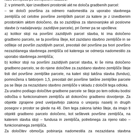
2. v primerih, kjer izvedbeni prostorski akt ne določa gradbenih parcel:
– se določi površina za odmero nadomestila za uporabo stavbnega
zemljišča od celotne površine zemljiških parcel za katere je z izvedbenim
prostorskim aktom določeno, da so zazidljiva za stanovanjske ali poslovne
stavbe (v nadaljevanju: zazidljive parcele), pri čemer pa se upošteva:
a) kolikor stoji na površini zazidljivih parcel stavba, ki ima določeno
gradbeno parcelo, se ta površina šteje, kot zazidano stavbno zemljišče in se
odšteje od površin zazidljivih parcel, preostali del površine pa tvori površino
nezazidanega stavbnega zemljišča od katerega se odmerja nadomestilo za
uporabo stavbnega zemljišča;
b) kolikor stoji na površini zazidljivih parcel stavba, ki še nima določeno
gradbeno parcelo, se do njene določitve za zazidano stavbno zemljišče šteje
tisti del površine zemljiške parcele, na kateri stoji takšna stavba (fundus),
pomnožena s faktorjem 1,5, preostali del površine takšne zemljiške parcele
pa se šteje za nezazidano stavbno zemljišče v skladu z določili tega odloka.
Za uradno podlago določitve gradbene parcele se šteje po tem odloku bodisi
odločba o funkcionalnem zemljišču ali dokončno gradbeno dovoljenje. Za
objekte zgrajene pred uveljavitvijo zakona o urejanju naselij in drugih
posegov v prostor se glede na 46. člen tega zakona lahko šteje, da imajo ti
objekti gradbeno parcelo določeno, kot seštevek površine zemljišča, na
katerem stavba stoji – fundusa in zemljišča, potrebnega za njeno rabo –
funkcionalnega zemljišča.
Za določitev območja pobiranja nadomestila za nezazidana stavbna