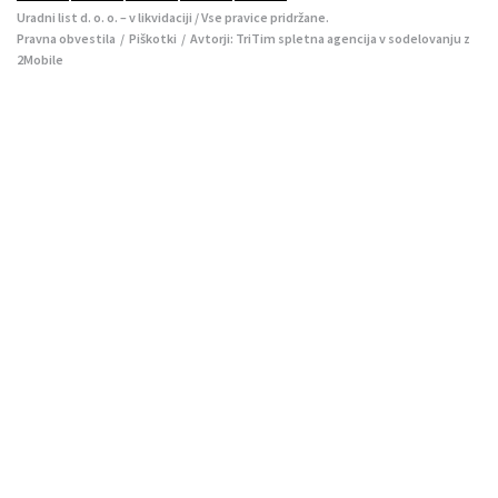
Uradni list d. o. o. – v likvidaciji / Vse pravice pridržane.
Pravna obvestila
/
Piškotki
/ Avtorji:
TriTim spletna agencija
v sodelovanju z
2Mobile