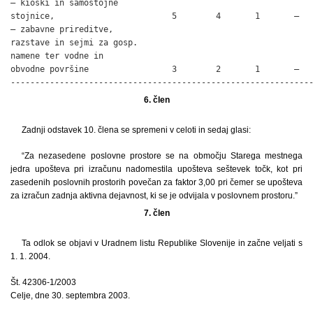
– kioski in samostojne

stojnice,                        5        4       1       –   
– zabavne prireditve,

razstave in sejmi za gosp.

namene ter vodne in

obvodne površine                 3        2       1       –   
-------------------------------------------------------------
6. člen
Zadnji odstavek 10. člena se spremeni v celoti in sedaj glasi:
“Za nezasedene poslovne prostore se na območju Starega mestnega
jedra upošteva pri izračunu nadomestila upošteva seštevek točk, kot pri
zasedenih poslovnih prostorih povečan za faktor 3,00 pri čemer se upošteva
za izračun zadnja aktivna dejavnost, ki se je odvijala v poslovnem prostoru.”
7. člen
Ta odlok se objavi v Uradnem listu Republike Slovenije in začne veljati s
1. 1. 2004.
Št. 42306-1/2003
Celje, dne 30. septembra 2003.