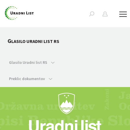
G
LASILO URADNI LIST RS
Glasilo Uradni list RS
Preklic dokumentov