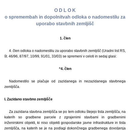
O D L O K
o spremembah in dopolnitvah odloka o nadomestilu za
uporabo stavbnih zemljišč
1. člen
4. člen odloka o nadomestilu za uporabo stavbnih zemljišč (Uradni list RS,
št. 46/96, 87/97, 10/99, 91/01, 33/03) se spremeni v celoti in sedaj glasi:
“4. člen
Nadomestilo se plačuje od zazidanega in nezazidanega stavbnega
zemljišča.
I. Zazidano stavbno zemljišče
Za zazidana stavbna zemljišča se po tem odloku štejejo tista zemljišča, na
katerih so gradbene parcele z zgrajenimi stavbami in gradbenimi
inženirskimi objekti, ki niso objekti gospodarske javne infrastrukture in tista
zemljišča, na katerih se je na podlagi dokončnega gradbenega dovoljenja