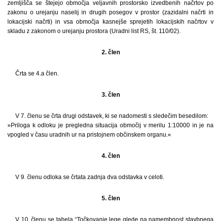
zemljišča se štejejo območja veljavnih prostorsko izvedbenih načrtov po
zakonu o urejanju naselij in drugih posegov v prostor (zazidalni načrti in
lokacijski načrti) in vsa območja kasnejše sprejetih lokacijskih načrtov v
skladu z zakonom o urejanju prostora (Uradni list RS, št. 110/02).
2. člen
Črta se 4.a člen.
3. člen
V 7. členu se črta drugi odstavek, ki se nadomesti s sledečim besedilom:
»Priloga k odloku je pregledna situacija območij v merilu 1:10000 in je na
vpogled v času uradnih ur na pristojnem občinskem organu.«
4. člen
V 9. členu odloka se črtata zadnja dva odstavka v celoti.
5. člen
V 10. členu se tabela “Točkovanje lege glede na namembnost stavbnega