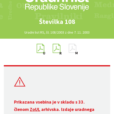
Številka 108
Uradni list RS, št. 108/2003 z dne 7. 11. 2003
Prikazana vsebina je v skladu s 33.
členom
ZoUL
arhivska. Izdaje uradnega