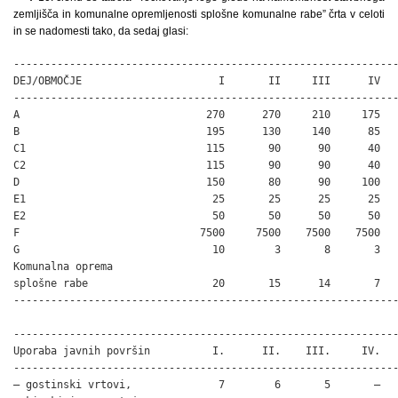
zemljišča in komunalne opremljenosti splošne komunalne rabe” črta v celoti
in se nadomesti tako, da sedaj glasi:
--------------------------------------------------------------
DEJ/OBMOČJE                      I       II     III      IV   
--------------------------------------------------------------
A                              270      270     210     175   
B                              195      130     140      85   
C1                             115       90      90      40   
C2                             115       90      90      40   
D                              150       80      90     100   
E1                              25       25      25      25   
E2                              50       50      50      50   
F                             7500     7500    7500    7500   
G                               10        3       8       3   
Komunalna oprema

splošne rabe                    20       15      14       7   
--------------------------------------------------------------
--------------------------------------------------------------
Uporaba javnih površin          I.      II.    III.     IV.   
--------------------------------------------------------------
– gostinski vrtovi,              7        6       5       –   