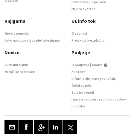
O glasilu
Izobraževanja po meri
Najem dvorane
Knjigarna
UL info tok
Novo v ponudbi
O storitvi
Kako nakupovati v spletni knjigarni
Preizkusi brezplačno
Novice
Podjetje
|
Aktualni članki
O podjetju
About
Naroči se na novice
Kontakt
Informacije javnega značaja
Oglaševanje
Splošni pogoji
Izjava o varstvu osebnih podatkov
E-dražbe