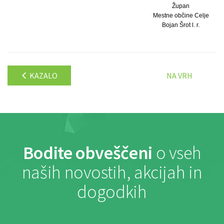
Župan
Mestne občine Celje
Bojan Šrot l. r.
KAZALO
NA VRH
Bodite obveščeni
o vseh
naših novostih, akcijah in
dogodkih