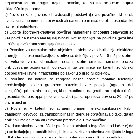
dejavnosti ter od drugih urejenih površin, kot so interne ceste, odprta
skladišča in podobno.
c) Površine za dejavnost ob avtocesti predstavljajo vse površine, ki so ob
avtocesti namenjene za dejavnosti ali parkiranje in niso objekti gospodarske
javne infrastrukture.
d) Odprte športno-rekreativne površine namenjene pridobitni dejavnosti so
vse površine namenjene tej dejavnosti, kot so npr. igralne površine (površine
igrišč) s površinami spremljajočih objektov.
e) Površine za normalno rabo objektov in stebrov za distribucijo električne
energije in telekomunikacijske storitve se določijo v površini 5 m2 po stebru,
kar velja tudi za transformatorje, ne pa za stebre omrežja, namenjenega za
priključevanje posameznih objektov in za zemljišča na katerih so objekti
gospodarske javne infrastrukture po zakonu o graditvi objektov.
f) Površine, na katerih so zgrajene bazne postaje mobilne telefonije
predstavljajo celotno gradbeno parcelo bazne postaje (ograjeni del
zemljišča), pri baznih postajah, ki so montirane na gradbene objekte (hiše,
gospodarska poslopja, poslovne stavbe) pa se upošteva površina 20 m2 po
bazni postaji.
g) Površine, v katerih so zgrajeni primarni telekomunikacijski kabli,
transportni cevovodi za transport plinastih goriv, se obračunavajo tako, da en
dolžinski meter kabla ali cevovoda predstavlja 1 m2 površine.
Zazidana stavbna zemljišča iz prejšnjega odstavka tega člena od točke c) do
g) se točkujejo po enakih kriterijih, kot za zazidana stavbna zemljišča iz tega
odloka brez upoštevanja točk za komunalno opremo iz 9. člena odloka.