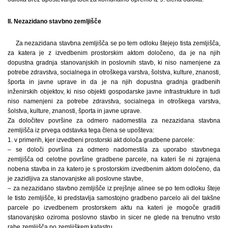
II. Nezazidano stavbno zemljišče
Za nezazidana stavbna zemljišča se po tem odloku štejejo tista zemljišča,
za katera je z izvedbenim prostorskim aktom določeno, da je na njih
dopustna gradnja stanovanjskih in poslovnih stavb, ki niso namenjene za
potrebe zdravstva, socialnega in otroškega varstva, šolstva, kulture, znanosti,
športa in javne uprave in da je na njih dopustna gradnja gradbenih
inženirskih objektov, ki niso objekti gospodarske javne infrastrukture in tudi
niso namenjeni za potrebe zdravstva, socialnega in otroškega varstva,
šolstva, kulture, znanosti, športa in javne uprave.
Za določitev površine za odmero nadomestila za nezazidana stavbna
zemljišča iz prvega odstavka tega člena se upošteva:
1. v primerih, kjer izvedbeni prostorski akt določa gradbene parcele:
– se določi površina za odmero nadomestila za uporabo stavbnega
zemljišča od celotne površine gradbene parcele, na kateri še ni zgrajena
nobena stavba in za katero je s prostorskim izvedbenim aktom določeno, da
je zazidljiva za stanovanjske ali poslovne stavbe,
– za nezazidano stavbno zemljišče iz prejšnje alinee se po tem odloku šteje
le tisto zemljišče, ki predstavlja samostojno gradbeno parcelo ali del takšne
parcele po izvedbenem prostorskem aktu na kateri je mogoče graditi
stanovanjsko oziroma poslovno stavbo in sicer ne glede na trenutno vrsto
rabe zemljišča po zemljiškem katastru.