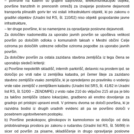
– površine na katerih so grajeni daljnovodi, telekomunikacijski objekti,
površine tranzitnih in prenosnih omrežij za izvajanje poslovne dejavnosti
transporta plinastih goriv ter vsi ostali infrastrukturni objekti, ki po zakonu o
graditvi objektov (Uradni list RS, št. 110/02) niso objekti gospodarske javne
infrastrukture,
– ter druge površine, ki so namenjene za opravljanje poslovne dejavnosti.
Za določitev nadomestila za uporabo javnih površin se upošteva velikost
površin po določilih odloka o komunalnih taksah v Mestni občini Celje
oziroma po določilih ustrezne odločbe oziroma pogodbe za uporabo javnih
površin.
Za določitev površin za ostala zazidana stavbna zemljišča iz tega člena se
uporabijo sledeči kriteriji:
a) Površine nepokritih skladišč, internih parkirišč, delavnic na prostem ipd. se
določijo po vrsti rabe iz zemljiška katastra, pri čemer šteje za zazidano
stavbno zemljišče vsako zemljišče, ki je opredeljeno po pravilniku o vodenju
vrste rabe zemljišč v zemljiškem katastru (Uradni list SRS, št. 41/82 in Uradni
list RS, št. 52/00 – ZENDMPE) z vrsto rabe 210 do vključno 215 ali pa je bilo
za takšno zemljišče izdano lokacijsko, gradbeno ali enotno dovoljenje za
gradnjo pri pristojni upravni enoti. V primeru dvoma se določi površina, ki je
razvidna bodisi iz drugih uradnih evidenc ali pa se površino določi v
posebnem ugotovitvenem postopku.
b) Površine peskokopov, glinokopov in kamnolomov se določijo od dela
pridobivalnega prostora po zakonu o rudarstvu (Uradni list RS, št. 56/99) in
sicer od površin za pisarne, skladiščenje in drugo opravljanje poslovne