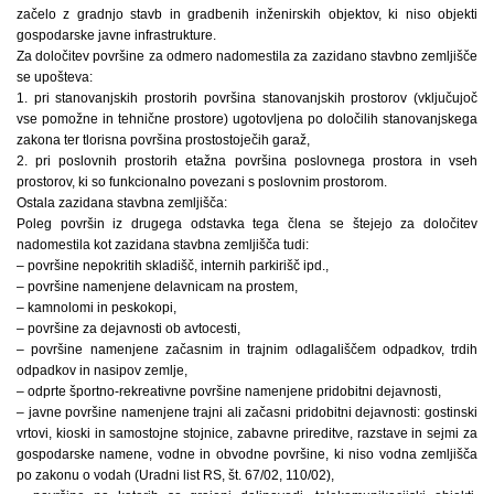
začelo z gradnjo stavb in gradbenih inženirskih objektov, ki niso objekti
gospodarske javne infrastrukture.
Za določitev površine za odmero nadomestila za zazidano stavbno zemljišče
se upošteva:
1. pri stanovanjskih prostorih površina stanovanjskih prostorov (vključujoč
vse pomožne in tehnične prostore) ugotovljena po določilih stanovanjskega
zakona ter tlorisna površina prostostoječih garaž,
2. pri poslovnih prostorih etažna površina poslovnega prostora in vseh
prostorov, ki so funkcionalno povezani s poslovnim prostorom.
Ostala zazidana stavbna zemljišča:
Poleg površin iz drugega odstavka tega člena se štejejo za določitev
nadomestila kot zazidana stavbna zemljišča tudi:
– površine nepokritih skladišč, internih parkirišč ipd.,
– površine namenjene delavnicam na prostem,
– kamnolomi in peskokopi,
– površine za dejavnosti ob avtocesti,
– površine namenjene začasnim in trajnim odlagališčem odpadkov, trdih
odpadkov in nasipov zemlje,
– odprte športno-rekreativne površine namenjene pridobitni dejavnosti,
– javne površine namenjene trajni ali začasni pridobitni dejavnosti: gostinski
vrtovi, kioski in samostojne stojnice, zabavne prireditve, razstave in sejmi za
gospodarske namene, vodne in obvodne površine, ki niso vodna zemljišča
po zakonu o vodah (Uradni list RS, št. 67/02, 110/02),