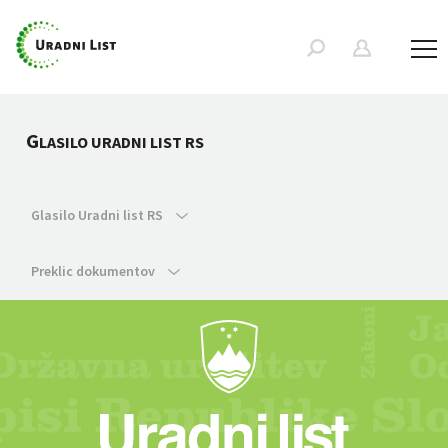
G
LASILO URADNI LIST RS
Glasilo Uradni list RS
Preklic dokumentov