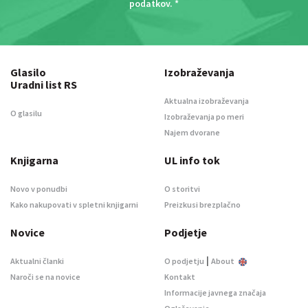
podatkov
. *
Glasilo
Izobraževanja
Uradni list RS
Aktualna izobraževanja
O glasilu
Izobraževanja po meri
Najem dvorane
Knjigarna
UL info tok
Novo v ponudbi
O storitvi
Kako nakupovati v spletni knjigarni
Preizkusi brezplačno
Novice
Podjetje
|
Aktualni članki
O podjetju
About
Naroči se na novice
Kontakt
Informacije javnega značaja