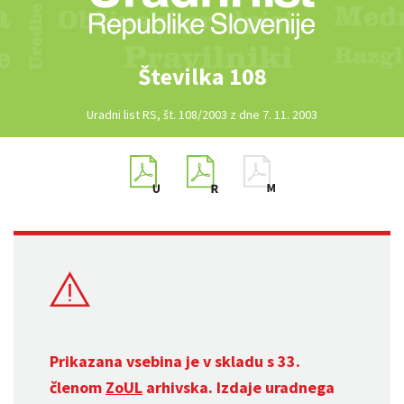
Številka 108
Uradni list RS, št. 108/2003 z dne 7. 11. 2003
Prikazana vsebina je v skladu s 33.
členom
ZoUL
arhivska. Izdaje uradnega