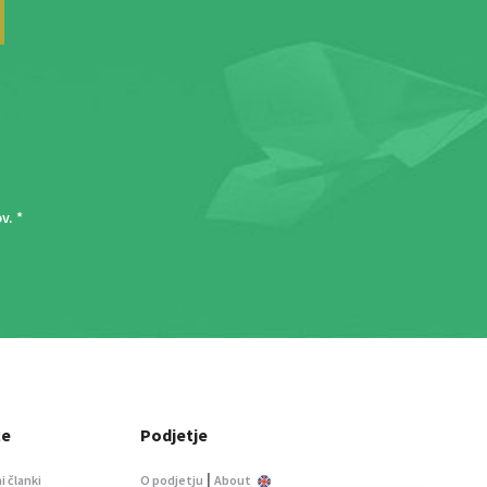
ov
. *
ce
Podjetje
|
i članki
O podjetju
About