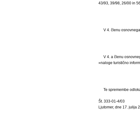
43/93, 39/98, 26/00 in 5
V 4. členu osnovnega 
V 4. a členu osnovnega
»naloge turistično infor
Te spremembe odloka z
Št. 333-01-4/03
Ljutomer, dne 17. julija 