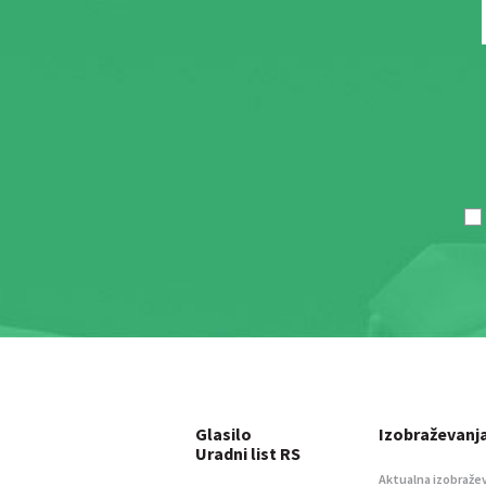
Glasilo
Izobraževanj
Uradni list RS
Aktualna izobraže