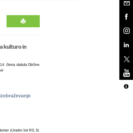
 kulturo in
n 14. člena statuta Občine
jel
izobraževanje
mer (Uradni list RS, št.