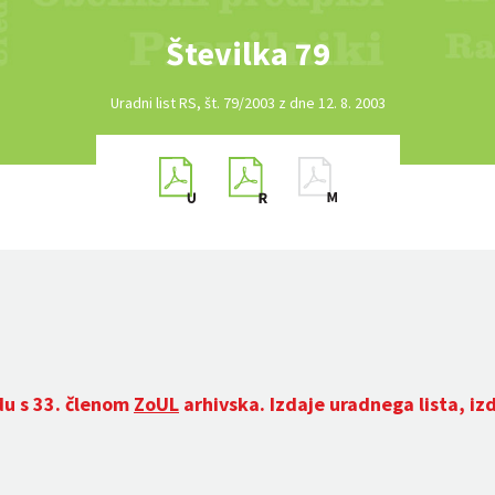
Številka 79
Uradni list RS, št. 79/2003 z dne 12. 8. 2003
du s 33. členom
ZoUL
arhivska. Izdaje uradnega lista, iz