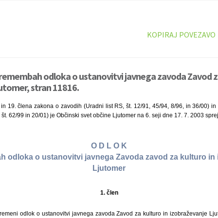
KOPIRAJ POVEZAVO
premembah odloka o ustanovitvi javnega zavoda Zavod za
utomer, stran 11816.
 in 19. člena zakona o zavodih (Uradni list RS, št. 12/91, 45/94, 8/96, in 36/00) i
 št. 62/99 in 20/01) je Občinski svet občine Ljutomer na 6. seji dne 17. 7. 2003 spre
O D L O K
 odloka o ustanovitvi javnega Zavoda zavod za kulturo in 
Ljutomer
1. člen
emeni odlok o ustanovitvi javnega zavoda Zavod za kulturo in izobraževanje Ljuto