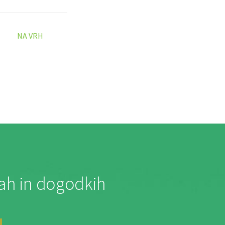
NA VRH
jah in dogodkih