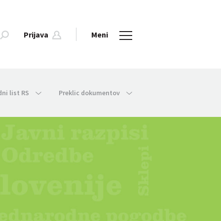
Prijava
Meni
dni list RS
Preklic dokumentov