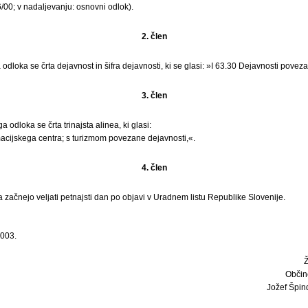
6/00; v nadaljevanju: osnovni odlok).
2. člen
odloka se črta dejavnost in šifra dejavnosti, ki se glasi: »I 63.30 Dejavnosti povez
3. člen
 odloka se črta trinajsta alinea, ki glasi:
macijskega centra; s turizmom povezane dejavnosti,«.
4. člen
ačnejo veljati petnajsti dan po objavi v Uradnem listu Republike Slovenije.
2003.
Občin
Jožef Špindl