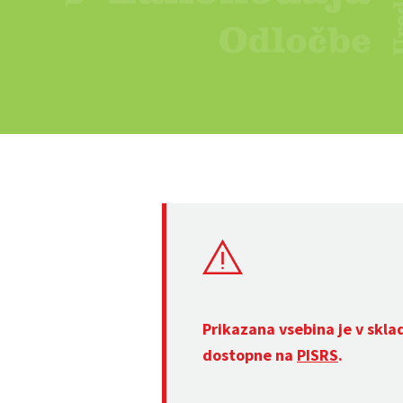
Prikazana vsebina je v skla
dostopne na
PISRS
.