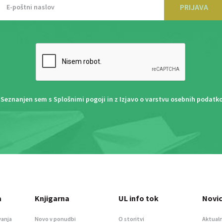
PRIJAVA
Seznanjen sem s
Splošnimi pogoji
in z
Izjavo o varstvu osebnih podatk
a
Knjigarna
UL info tok
Novi
vanja
Novo v ponudbi
O storitvi
Aktualn