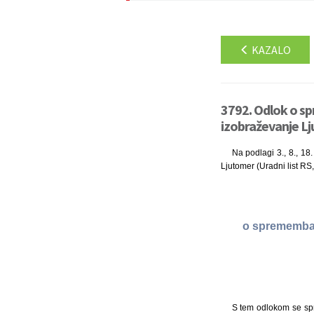
KAZALO
3792. Odlok o s
izobraževanje Lj
Na podlagi 3., 8., 18.
Ljutomer (Uradni list RS,
o spremembah
S tem odlokom se spr