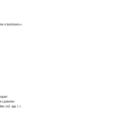
ane s turizmom,«.
Župan
e Ljutomer
er, inž. agr. l. r.