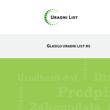
G
LASILO URADNI LIST RS