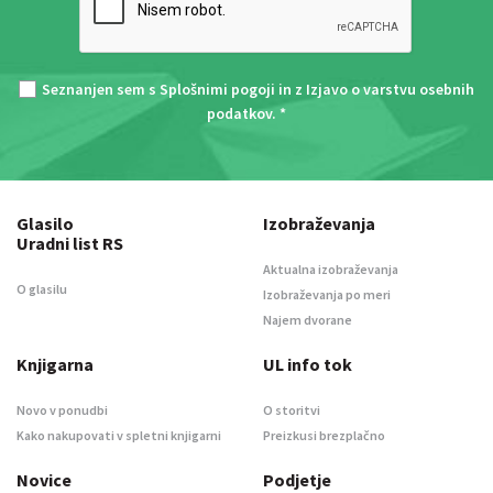
Seznanjen sem s
Splošnimi pogoji
in z
Izjavo o varstvu osebnih
podatkov
. *
Glasilo
Izobraževanja
Uradni list RS
Aktualna izobraževanja
O glasilu
Izobraževanja po meri
Najem dvorane
Knjigarna
UL info tok
Novo v ponudbi
O storitvi
Kako nakupovati v spletni knjigarni
Preizkusi brezplačno
Novice
Podjetje