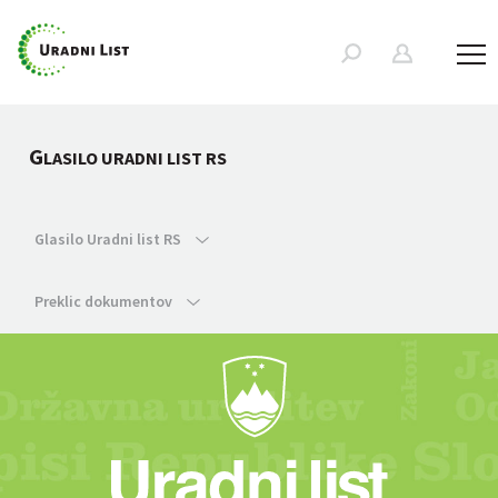
G
LASILO URADNI LIST RS
Glasilo Uradni list RS
Preklic dokumentov