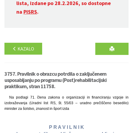
lista, izdane po 28.2.2026, so dostopne
na
PISRS
.
KAZALO
3757. Pravilnik o obrazcu potrdila o zaključenem
usposabljanju po programu (Post)rehabilitacijski
praktikum, stran 11758.
Na podlagi 71. člena zakona o organizaciji in financiranju vzgoje in
izobraževanja (Uradni list RS, št. 55/03 – uradno prečiščeno besedilo)
minister za šolstvo, znanost in šport izda
P R A V I L N I K