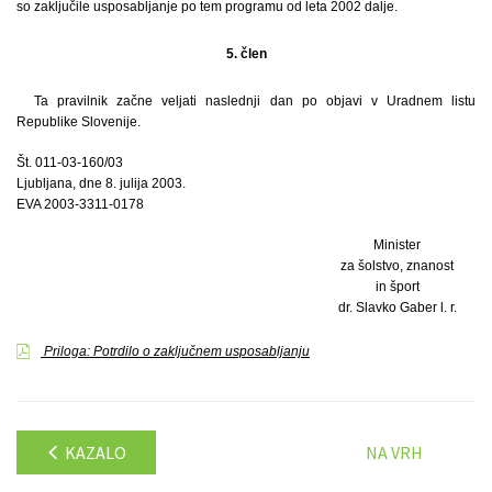
so zaključile usposabljanje po tem programu od leta 2002 dalje.
5. člen
Ta pravilnik začne veljati naslednji dan po objavi v Uradnem listu
Republike Slovenije.
Št. 011-03-160/03
Ljubljana, dne 8. julija 2003.
EVA 2003-3311-0178
Minister
za šolstvo, znanost
in šport
dr. Slavko Gaber l. r.
Priloga: Potrdilo o zaključnem usposabljanju
KAZALO
NA VRH