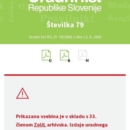
Številka 79
Uradni list RS, št. 79/2003 z dne 12. 8. 2003
Prikazana vsebina je v skladu s 33.
členom
ZoUL
arhivska. Izdaje uradnega