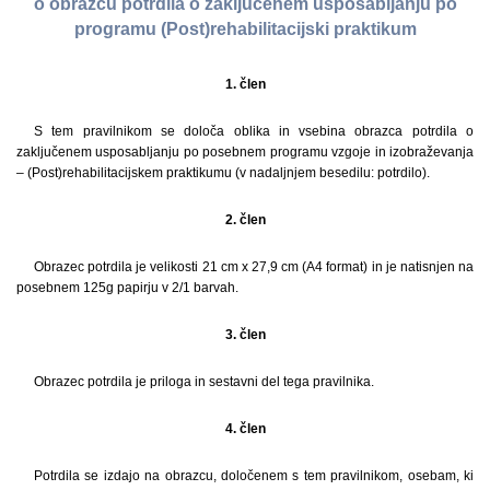
o obrazcu potrdila o zaključenem usposabljanju po
programu (Post)rehabilitacijski praktikum
1. člen
S tem pravilnikom se določa oblika in vsebina obrazca potrdila o
zaključenem usposabljanju po posebnem programu vzgoje in izobraževanja
– (Post)rehabilitacijskem praktikumu (v nadaljnjem besedilu: potrdilo).
2. člen
Obrazec potrdila je velikosti 21 cm x 27,9 cm (A4 format) in je natisnjen na
posebnem 125g papirju v 2/1 barvah.
3. člen
Obrazec potrdila je priloga in sestavni del tega pravilnika.
4. člen
Potrdila se izdajo na obrazcu, določenem s tem pravilnikom, osebam, ki