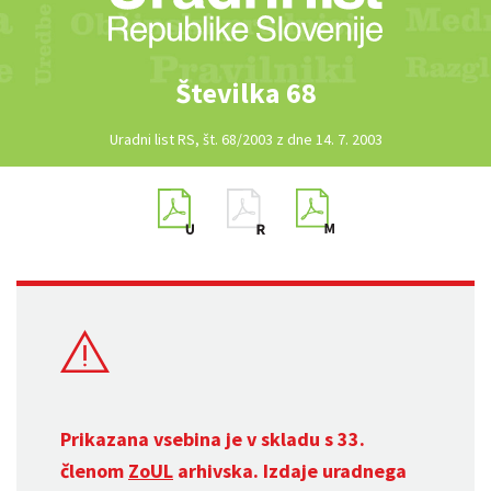
Številka 68
Uradni list RS, št. 68/2003 z dne 14. 7. 2003
Prikazana vsebina je v skladu s 33.
členom
ZoUL
arhivska. Izdaje uradnega