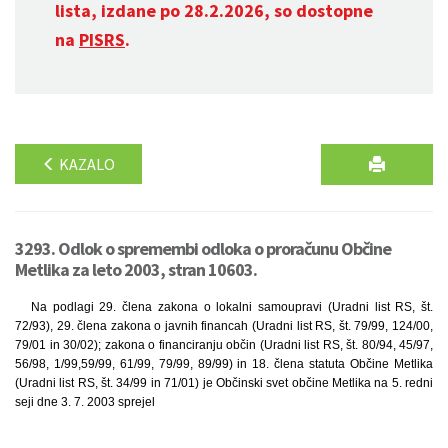
lista, izdane po 28.2.2026, so dostopne
na
PISRS
.
KAZALO
3293. Odlok o spremembi odloka o proračunu Občine
Metlika za leto 2003, stran 10603.
Na podlagi 29. člena zakona o lokalni samoupravi (Uradni list RS, št.
72/93), 29. člena zakona o javnih financah (Uradni list RS, št. 79/99, 124/00,
79/01 in 30/02); zakona o financiranju občin (Uradni list RS, št. 80/94, 45/97,
56/98, 1/99,59/99, 61/99, 79/99, 89/99) in 18. člena statuta Občine Metlika
(Uradni list RS, št. 34/99 in 71/01) je Občinski svet občine Metlika na 5. redni
seji dne 3. 7. 2003 sprejel