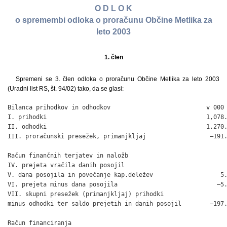
O D L O K
o spremembi odloka o proračunu Občine Metlika za
leto 2003
1. člen
Spremeni se 3. člen odloka o proračunu Občine Metlika za leto 2003
(Uradni list RS, št. 94/02) tako, da se glasi:
Bilanca prihodkov in odhodkov                           v 000 
I. prihodki                                             1,078.
II. odhodki                                             1,270.
III. proračunski presežek, primanjkljaj                  –191.
Račun finančnih terjatev in naložb

IV. prejeta vračila danih posojil

V. dana posojila in povečanje kap.deležev                   5.
VI. prejeta minus dana posojila                            –5.
VII. skupni presežek (primanjkljaj) prihodki

minus odhodki ter saldo prejetih in danih posojil        –197.
Račun financiranja
