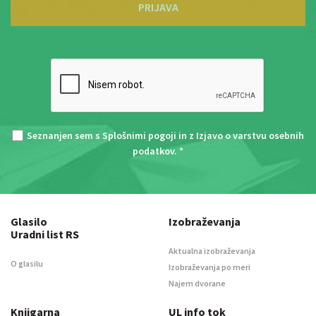
PRIJAVA
Seznanjen sem s
Splošnimi pogoji
in z
Izjavo o varstvu osebnih
podatkov
. *
Glasilo
Izobraževanja
Uradni list RS
Aktualna izobraževanja
O glasilu
Izobraževanja po meri
Najem dvorane
Knjigarna
UL info tok