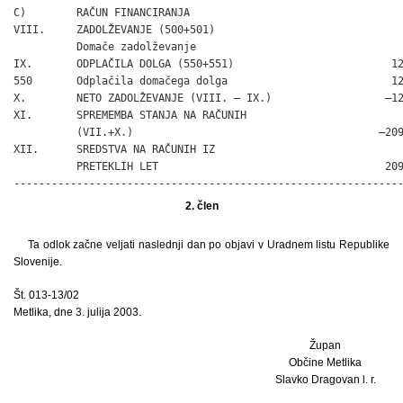
C)        RAČUN FINANCIRANJA

VIII.     ZADOLŽEVANJE (500+501)                              
          Domače zadolževanje

IX.       ODPLAČILA DOLGA (550+551)                         12
550       Odplačila domačega dolga                          12
X.        NETO ZADOLŽEVANJE (VIII. – IX.)                  –12
XI.       SPREMEMBA STANJA NA RAČUNIH

          (VII.+X.)                                       –209
XII.      SREDSTVA NA RAČUNIH IZ

          PRETEKLIH LET                                    209
-------------------------------------------------------------
2. člen
Ta odlok začne veljati naslednji dan po objavi v Uradnem listu Republike
Slovenije.
Št. 013-13/02
Metlika, dne 3. julija 2003.
Župan
Občine Metlika
Slavko Dragovan l. r.