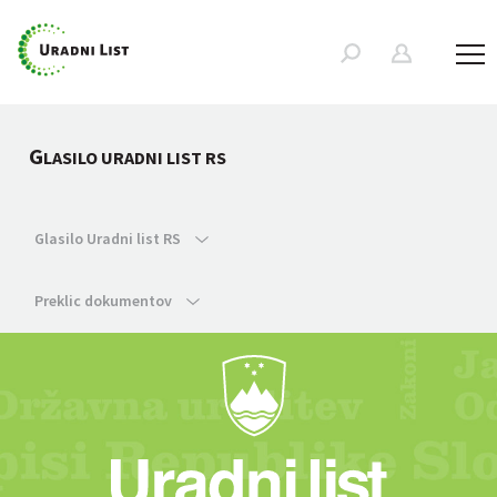
G
LASILO URADNI LIST RS
Glasilo Uradni list RS
Preklic dokumentov