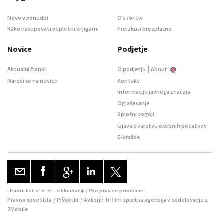
Novo v ponudbi
O storitvi
Kako nakupovati v spletni knjigarni
Preizkusi brezplačno
Novice
Podjetje
|
Aktualni članki
O podjetju
About
Naroči se na novice
Kontakt
Informacije javnega značaja
Oglaševanje
Splošni pogoji
Izjava o varstvu osebnih podatkov
E-dražbe
Uradni list d. o. o. – v likvidaciji / Vse pravice pridržane.
Pravna obvestila
/
Piškotki
/ Avtorji:
TriTim spletna agencija
v sodelovanju z
2Mobile