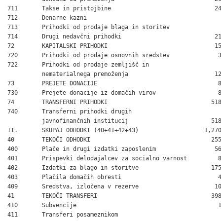
711       Takse in pristojbine                              24
712       Denarne kazni                                       
713       Prihodki od prodaje blaga in storitev               
714       Drugi nedavčni prihodki                           21
72        KAPITALSKI PRIHODKI                               15
720       Prihodki od prodaje osnovnih sredstev              3
722       Prihodki od prodaje zemljišč in

          nematerialnega premoženja                         12
73        PREJETE DONACIJE                                   8
730       Prejete donacije iz domačih virov                  8
74        TRANSFERNI PRIHODKI                              518
740       Transferni prihodki drugih

          javnofinančnih institucij                        518
II.       SKUPAJ ODHODKI (40+41+42+43)                   1,270
40        TEKOČI ODHODKI                                   255
400       Plače in drugi izdatki zaposlenim                 56
401       Prispevki delodajalcev za socialno varnost         8
402       Izdatki za blago in storitve                     175
403       Plačila domačih obresti                            4
409       Sredstva, izločena v rezerve                      10
41        TEKOČI TRANSFERI                                 398
410       Subvencije                                         1
411       Transferi posameznikom
