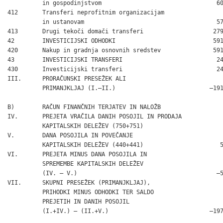
          in gospodinjstvom                                 60
412       Transferi neprofitnim organizacijam

          in ustanovam                                      57
413       Drugi tekoči domači transferi                    279
42        INVESTICIJSKI ODHODKI                            591
420       Nakup in gradnja osnovnih sredstev               591
43        INVESTICIJSKI TRANSFERI                           24
430       Investicijski transferi                           24
III.      PRORAČUNSKI PRESEŽEK ALI

          PRIMANJKLJAJ (I.–II.)                           –191
B)        RAČUN FINANČNIH TERJATEV IN NALOŽB

IV.       PREJETA VRAČILA DANIH POSOJIL IN PRODAJA

          KAPITALSKIH DELEŽEV (750+751)                       
V.        DANA POSOJILA IN POVEČANJE

          KAPITALSKIH DELEŽEV (440+441)                      5
VI.       PREJETA MINUS DANA POSOJILA IN

          SPREMEMBE KAPITALSKIH DELEŽEV

          (IV. – V.)                                        –5
VII.      SKUPNI PRESEŽEK (PRIMANJKLJAJ),

          PRIHODKI MINUS ODHODKI TER SALDO

          PREJETIH IN DANIH POSOJIL

          (I.+IV.) – (II.+V.)                             –197