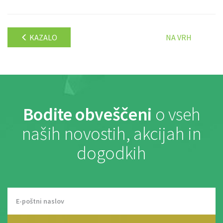
KAZALO
NA VRH
Bodite obveščeni
o vseh
naših novostih, akcijah in
dogodkih