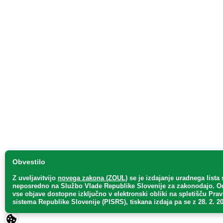
Obvestilo
Z uveljavitvijo
novega zakona (ZOUL)
se je
izdajanje uradnega lista 
neposredno
na Službo Vlade Republike Slovenije za zakonodajo
. O
vse objave dostopne izključno v elektronski obliki na spletišču Pra
sistema Republike Slovenije (PISRS), tiskana izdaja pa se z 28. 2. 20