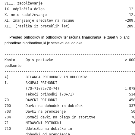
VIII. zadolževanje                                            
IX. odplačila dolga                                        12.
X. neto zadolževanje                                      –12.
XI. zmanjšanje sredstev na računu                        –209.
XII. (razlika iz preteklih let)                           209
Pregled prihodkov in odhodkov ter računa financiranja je zajet v bilanci
prihodkov in odhodkov, ki je sestavni del odloka.
--------------------------------------------------------------
Konto     Opis postavke                                  v 000
podkonto

--------------------------------------------------------------
A)        BILANCA PRIHODKOV IN ODHODKOV

I.        SKUPAJ PRIHODKI

          (70+71+72+73+74)                               1,078
          Tekoči prihodki (70+71)                          534
70        DAVČNI PRIHODKI                                  458
700       Davki na dohodek in dobiček                      337
703       Davki na premoženje                               50
704       Domači davki na blago in storitve                 70
71        NEDAVČNI PRIHODKI                                 76
710       Udeležba na dobičku in

          dohodki od premoženja                             29