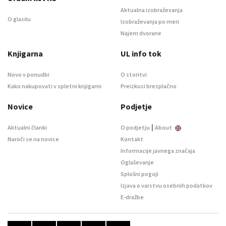
Aktualna izobraževanja
O glasilu
Izobraževanja po meri
Najem dvorane
Knjigarna
UL info tok
Novo v ponudbi
O storitvi
Kako nakupovati v spletni knjigarni
Preizkusi brezplačno
Novice
Podjetje
|
Aktualni članki
O podjetju
About
Naroči se na novice
Kontakt
Informacije javnega značaja
Oglaševanje
Splošni pogoji
Izjava o varstvu osebnih podatkov
E-dražbe