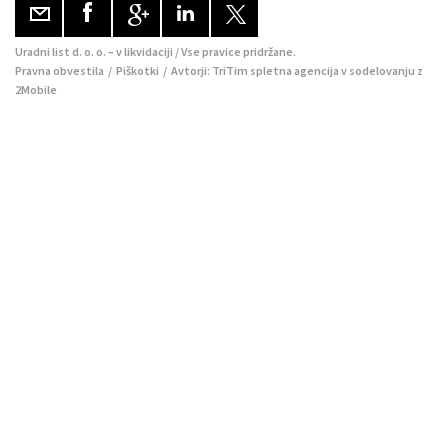
Uradni list d. o. o. – v likvidaciji / Vse pravice pridržane.
Pravna obvestila
/
Piškotki
/ Avtorji:
TriTim spletna agencija
v sodelovanju z
2Mobile