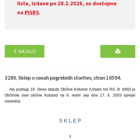
lista, izdane po 28.2.2026, so dostopne
na
PISRS
.
KAZALO
3280. Sklep o cenah pogrebnih storitev, stran 10594.
Na podlagi 18. člena statuta Občine Kobarid (Uradni list RS, št. 8/00) je
Občinski svet občine Kobarid na 6. redni seji dne 17. 6. 2003 sprejel
naslednji
S K L E P
I