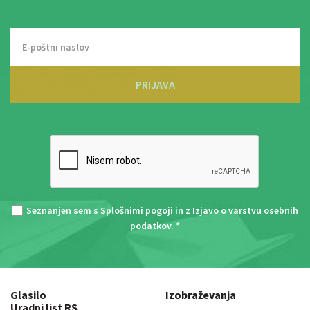
PRIJAVA
Seznanjen sem s
Splošnimi pogoji
in z
Izjavo o varstvu osebnih
podatkov
. *
Glasilo
Izobraževanja
Uradni list RS