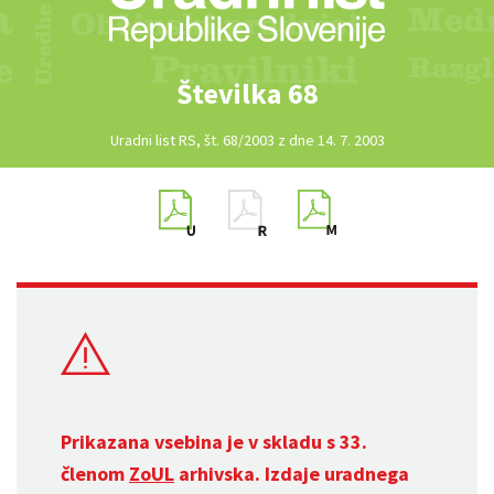
Številka 68
Uradni list RS, št. 68/2003 z dne 14. 7. 2003
Prikazana vsebina je v skladu s 33.
členom
ZoUL
arhivska. Izdaje uradnega