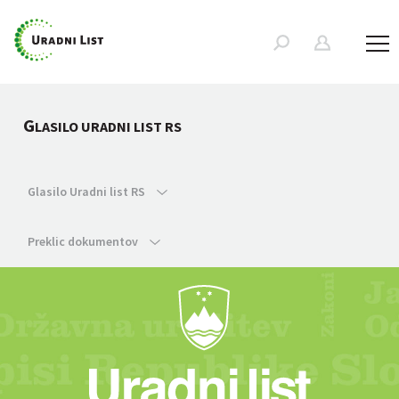
G
LASILO URADNI LIST RS
Glasilo Uradni list RS
Preklic dokumentov