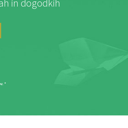
jah in dogodkih
ov
. *