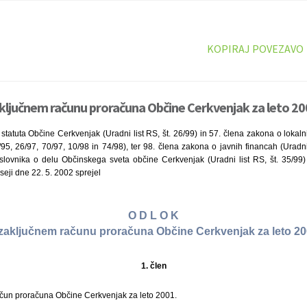
KOPIRAJ POVEZAVO
ključnem računu proračuna Občine Cerkvenjak za leto 20
statuta Občine Cerkvenjak (Uradni list RS, št. 26/99) in 57. člena zakona o lokaln
/95, 26/97, 70/97, 10/98 in 74/98), ter 98. člena zakona o javnih financah (Uradni l
lovnika o delu Občinskega sveta občine Cerkvenjak (Uradni list RS, št. 35/99)
seji dne 22. 5. 2002 sprejel
O D L O K
zaključnem računu proračuna Občine Cerkvenjak za leto 2
1. člen
račun proračuna Občine Cerkvenjak za leto 2001.