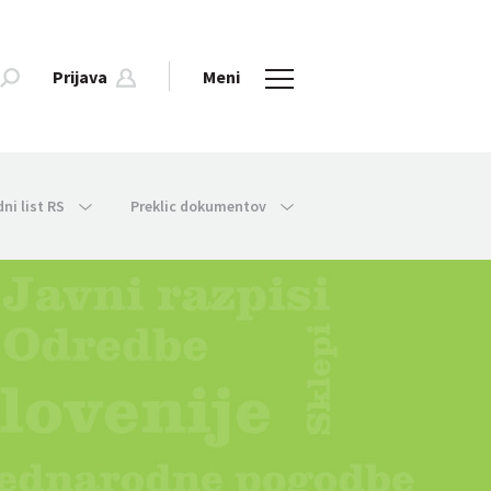
Prijava
Meni
dni list RS
Preklic dokumentov