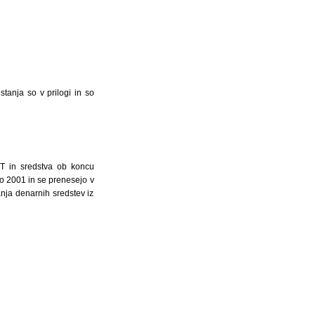
tanja so v prilogi in so
SIT in sredstva ob koncu
to 2001 in se prenesejo v
anja denarnih sredstev iz