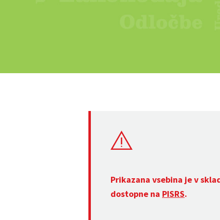
Prikazana vsebina je v skla
dostopne na
PISRS
.