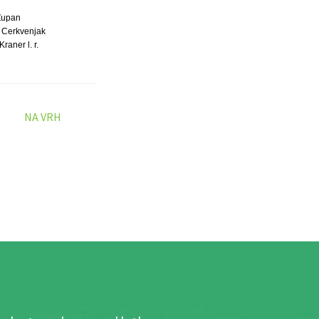
Župan
 Cerkvenjak
raner l. r.
NA VRH