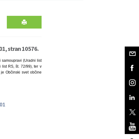
01, stran 10576.
i samoupravi (Uradni list
ist RS, št. 72/99), ter v
 je Občinski svet občine
001