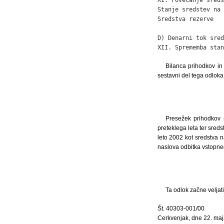
Stanje sredstev na 
Sredstva rezerve   
D) Denarni tok sred
XII. Sprememba stan
Bilanca prihodkov in
sestavni del tega odloka
Presežek prihodkov n
preteklega leta ter sred
leto 2002 kot sredstva n
naslova odbitka vstopn
Ta odlok začne veljat
Št. 40303-001/00
Cerkvenjak, dne 22. maj