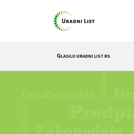
G
LASILO URADNI LIST RS