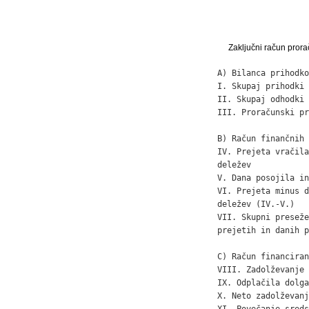
Zaključni račun prora
A) Bilanca prihodko
I. Skupaj prihodki 
II. Skupaj odhodki 
III. Proračunski pr
B) Račun finančnih 
IV. Prejeta vračila
deležev            
V. Dana posojila in
VI. Prejeta minus d
deležev (IV.-V.)   
VII. Skupni preseže
prejetih in danih p
C) Račun financiran
VIII. Zadolževanje 
IX. Odplačila dolga

X. Neto zadolževanj
XI. Povečanje sreds