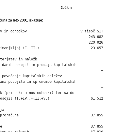
2. člen
čuna za leto 2001 izkazuje:
v in odhodkov                          v tisoč SIT

                                           243.682

                                           220.026

imanjkljaj (I.-II.)                         23.657

terjatev in naložb

 danih posojil in prodaja kapitalskih

                                                 –

 povečanje kapitalskih deležev                   –

ana posojila in spremembe kapitalskih

                                                 –

k (prihodki minus odhodki) ter saldo

osojil (I.+IV.)-(II.+V.)                    61.512

ja

proračuna                                   37.855

e                                           37.855

tev na računih                              67.910
