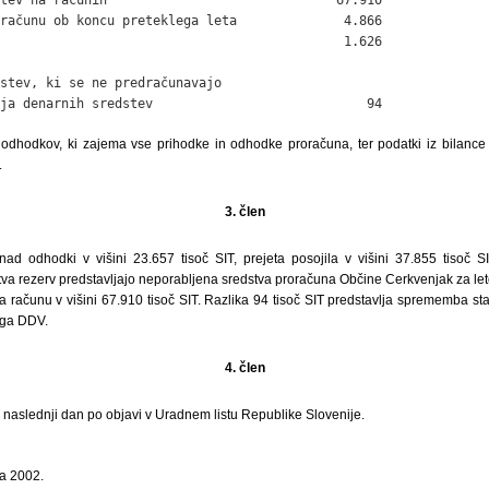
računu ob koncu preteklega leta              4.866

                                             1.626

stev, ki se ne predračunavajo

ja denarnih sredstev                            94
 odhodkov, ki zajema vse prihodke in odhodke proračuna, ter podatki iz bilance s
.
3. člen
ad odhodki v višini 23.657 tisoč SIT, prejeta posojila v višini 37.855 tisoč 
stva rezerv predstavljajo neporabljena sredstva proračuna Občine Cerkvenjak za le
a računu v višini 67.910 tisoč SIT. Razlika 94 tisoč SIT predstavlja sprememba st
ega DDV.
4. člen
i naslednji dan po objavi v Uradnem listu Republike Slovenije.
a 2002.