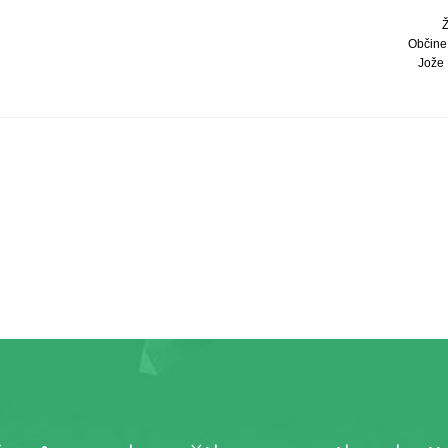
Občine
Jože K