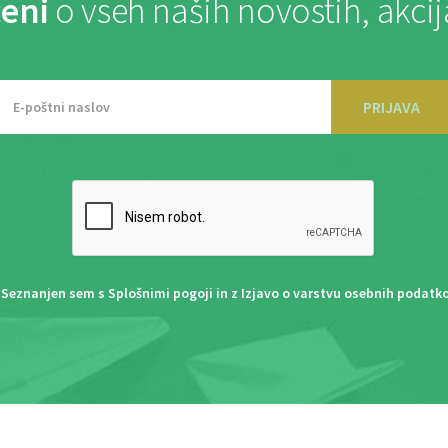
eni
o vseh naših novostih, akci
PRIJAVA
Seznanjen sem s
Splošnimi pogoji
in z
Izjavo o varstvu osebnih podatk