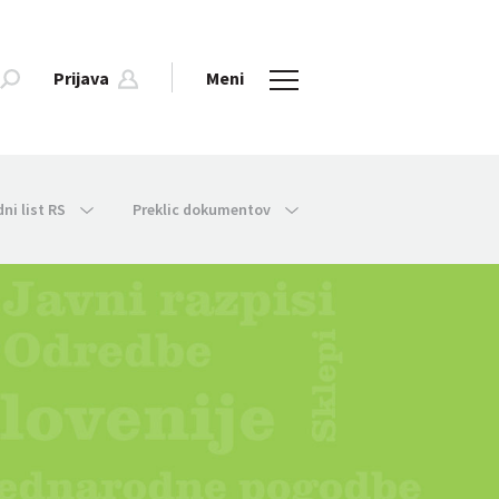
Prijava
Meni
dni list RS
Preklic dokumentov