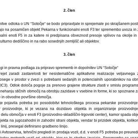
2. člen
tve odloka o UN “Sotočje“ se bodo pripravljale in sprejemale po skrajšanem po
jo na posamičen objekt Pekarna v funkcionalni enoti F3 ter spremembo uvoza in 
alni enoti F5 in za katere ni predpisana obveznost presoje vplivov na okolje 
ulturno dediščino in na rabo sosednjih zemljišč ali objektov.
3. člen
ogi in pravna podlaga za pripravo sprememb in dopolnitev UN “Sotočje“
ejet zaradi zastarelosti ter nesistematične aplikativne realizacije veljavneg
osege v prostor v zvezi s potrebami sedanjih in potencialnih uporabnikov na obm
IC3). Odlok določa pogoje za prenovo grajene strukture zlasti v smislu progra
renehanju stičnih območij na obrobju zazidave v vsebine in forme, ki so spoznane 
ne in obvodne površine območja.
 je pojavila potreba po posodobitvi tehnološkega procesa pekarske proizvodnje
 proizvodnje, ki je vezana na dozidavo objekta in organiziranje proizvodn
delu območja v enoti F3 (proizvodno-skladiščni-trgovski center), kamor spada ob
jekta na jugozahodni in zahodni strani objekta, vendar bi prizidek objekta, kolikor 
inij, presegal definirano gradbeno linijo.
ni Avtoservisa, tehnični pregledi in prodaja vozil, d.d. v enoti F5 potreba po preuredi
egledov motornih vozil pri objektu, kjer se te storitve izvajajo. Spremembe so ve