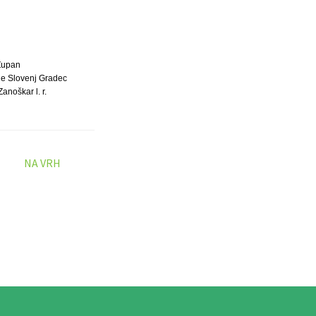
Župan
ne Slovenj Gradec
anoškar l. r.
NA VRH