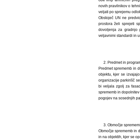
novih pravilnikov o tehni
veljati po sprejemu odlo
Obstoječ UN ne predvid
prostora želi sprejeti
dovoljenja za gradnjo 
veljavnimi standardi in ur
2. Predmet in progra
Predmet sprememb in dop
objektu, kjer se izvajaj
organizacije parkirišč s
bi veljala zgolj za fasa
sprememb in dopolnitev 
pogojev na sosednjih par
3. Območje sprememb 
Območje sprememb in dopo
in na objektih, kjer se op