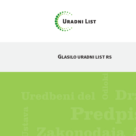
G
LASILO URADNI LIST RS