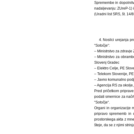
Spremembe in dopolnitve 
nadaljevanju: ZUreP-1) 
(Uradni list SRS, št. 14/8
4. Nosilci urejanja p
“Sotočje“:
– Ministrstvo za zdravje
– Ministrstvo za obramb
Slovenj Gradec
– Elektro Celje, PE Slo
– Telekom Slovenije, PE 
– Javno komunalno podje
– Agencija RS za okolje
Pred pričetkom priprave
podati smernice za načrt
“Sotočje“.
Organi in organizacije 
pripravo sprememb in d
prostorskega akta z mne
šteje, da se z njimi strinj