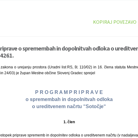
KOPIRAJ POVEZAVO
riprave o spremembah in dopolnitvah odloka o ureditve
 4261.
zakona o urejanju prostora (Uradni list RS, št. 110/02) in 16. člena statuta Mes
99 in 24/03) je župan Mestne občine Slovenj Gradec sprejel
P R O G R A M P R I P R A V E
o spremembah in dopolnitvah odloka
o ureditvenem načrtu “Sotočje“
1. člen
stopek priprave sprememb in dopolnitev odloka o ureditvenem načrtu (v nadaljevan