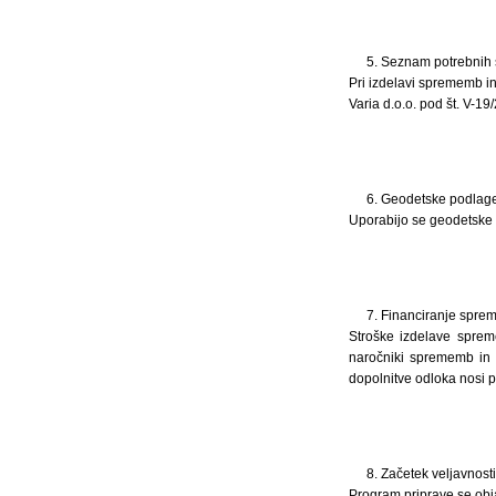
5. Seznam potrebnih 
Pri izdelavi sprememb in
Varia d.o.o. pod št. V-1
6. Geodetske podlag
Uporabijo se geodetske 
7. Financiranje spre
Stroške izdelave sprem
naročniki sprememb in 
dopolnitve odloka nosi p
8. Začetek veljavnosti
Program priprave se obja