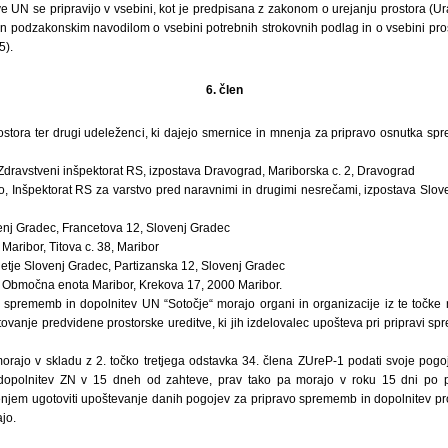
UN se pripravijo v vsebini, kot je predpisana z zakonom o urejanju prostora (Urad
in podzakonskim navodilom o vsebini potrebnih strokovnih podlag in o vsebini pro
5).
6. člen
rostora ter drugi udeleženci, ki dajejo smernice in mnenja za pripravo osnutka s
 Zdravstveni inšpektorat RS, izpostava Dravograd, Mariborska c. 2, Dravograd
o, Inšpektorat RS za varstvo pred naravnimi in drugimi nesrečami, izpostava Slo
venj Gradec, Francetova 12, Slovenj Gradec
Maribor, Titova c. 38, Maribor
tje Slovenj Gradec, Partizanska 12, Slovenj Gradec
, Območna enota Maribor, Krekova 17, 2000 Maribor.
 sprememb in dopolnitev UN “Sotočje“ morajo organi in organizacije iz te točke 
ovanje predvidene prostorske ureditve, ki jih izdelovalec upošteva pri pripravi 
morajo v skladu z 2. točko tretjega odstavka 34. člena ZUreP-1 podati svoje pogoj
opolnitev ZN v 15 dneh od zahteve, prav tako pa morajo v roku 15 dni po p
njem ugotoviti upoštevanje danih pogojev za pripravo sprememb in dopolnitev pro
ajo.