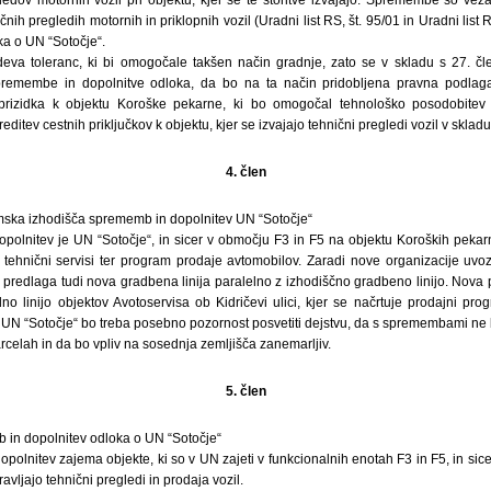
čnih pregledih motornih in priklopnih vozil (Uradni list RS, št. 95/01 in Uradni list RS
ka o UN “Sotočje“.
eva toleranc, ki bi omogočale takšen način gradnje, zato se v skladu s 27. č
 spremembe in dopolnitve odloka, da bo na ta način pridobljena pravna podla
prizidka k objektu Koroške pekarne, ki bo omogočal tehnološko posodobitev
editev cestnih priključkov k objektu, kjer se izvajajo tehnični pregledi vozil v skladu
4. člen
mska izhodišča sprememb in dopolnitev UN “Sotočje“
olnitev je UN “Sotočje“, in sicer v območju F3 in F5 na objektu Koroških pekarn i
o tehnični servisi ter program prodaje avtomobilov. Zaradi nove organizacije uvo
e predlaga tudi nova gradbena linija paralelno z izhodiščno gradbeno linijo. Nova 
dno linijo objektov Avotoservisa ob Kidričevi ulici, kjer se načrtuje prodajni pr
UN “Sotočje“ bo treba posebno pozornost posvetiti dejstvu, da s spremembami ne 
celah in da bo vpliv na sosednja zemljišča zanemarljiv.
5. člen
in dopolnitev odloka o UN “Sotočje“
lnitev zajema objekte, ki so v UN zajeti v funkcionalnih enotah F3 in F5, in sic
ravljajo tehnični pregledi in prodaja vozil.