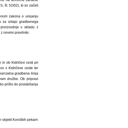
, št. 52/02), ki so začeli
lenom zakona o urejanju
ga za izdajo gradbenega
 proizvodnje v skladu z
 z novimi pravilniki.
n ob Kidričevi cesti pri
zov s Kidričeve ceste ter
parcialna gradbena linija
ogram družbe. Ob pripravi
bo prišlo do poslabšanja
er objekt Koroških pekarn