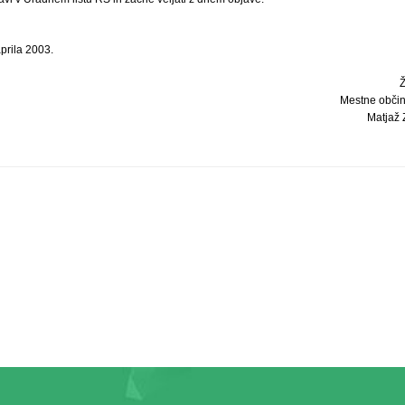
prila 2003.
Mestne obči
Matjaž Z