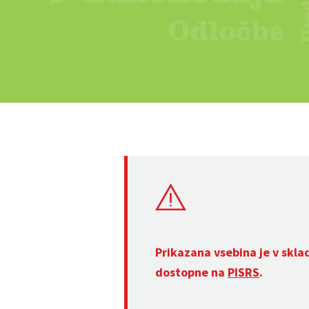
Prikazana vsebina je v skla
dostopne na
PISRS
.