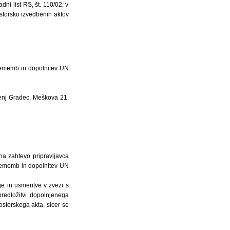
ni list RS, št. 110/02; v
storsko izvedbenih aktov
prememb in dopolnitev UN
venj Gradec, Meškova 21,
na zahtevo pripravljavca
sprememb in dopolnitev UN
e in usmeritve v zvezi s
redložitvi dopolnjenega
storskega akta, sicer se