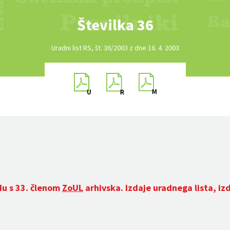
Številka 36
Uradni list RS, št. 36/2003 z dne 16. 4. 2003
du s 33. členom
ZoUL
arhivska. Izdaje uradnega lista, iz