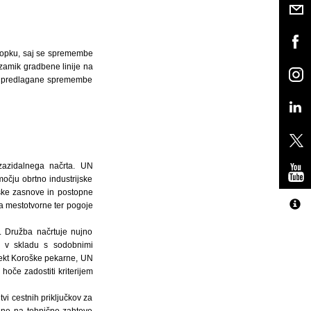
stopku, saj se spremembe
zamik gradbene linije na
in predlagane spremembe
a zazidalnega načrta. UN
očju obrtno industrijske
mske zasnove in postopne
za mestotvorne ter pogoje
. Družba načrtuje nujno
je v skladu s sodobnimi
jekt Koroške pekarne, UN
hoče zadostiti kriterijem
tvi cestnih priključkov za
zane na tehnične zahteve