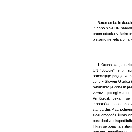
Spremembe in dopolni
in dopolnitve UN nanaša
enem odseku v funkcion
bistveno ne vplivajo na k
1. Ocena stanja, razl
UN “Sotočje“ je bil spr
opredeljuje pogoje za p
cone v Slovenj Gradcu (
rehabilitacije cone in p
v zvezi s posegi v zele
Pri Koroški pekarni se
tehnološko posodobitev
standardni. V zahodnem 
sicer omogoča širitev ob
posodobitve ekspeditnih l
Hkrati se pojavlja s stra
obe liniji tehničnih pr