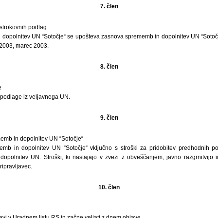
7. člen
strokovnih podlag
 dopolnitev UN “Sotočje“ se upošteva zasnova sprememb in dopolnitev UN “Sotočje“
9/2003, marec 2003.
8. člen
e
podlage iz veljavnega UN.
9. člen
memb in dopolnitev UN “Sotočje“
emb in dopolnitev UN “Sotočje“ vključno s stroški za pridobitev predhodnih pog
dopolnitev UN. Stroški, ki nastajajo v zvezi z obveščanjem, javno razgrnitvijo
ripravljavec.
10. člen
vi v Uradnem listu RS in začne veljati z dnem objave.