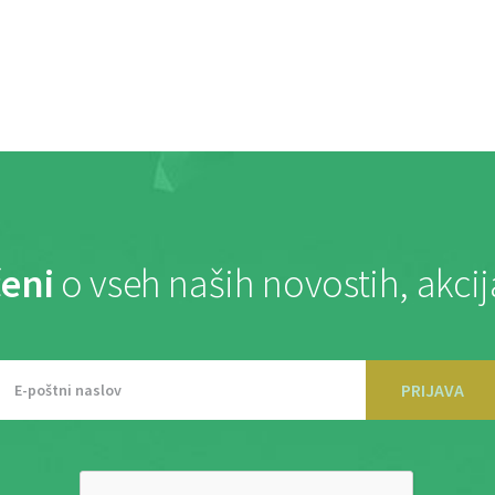
eni
o vseh naših novostih, akci
PRIJAVA