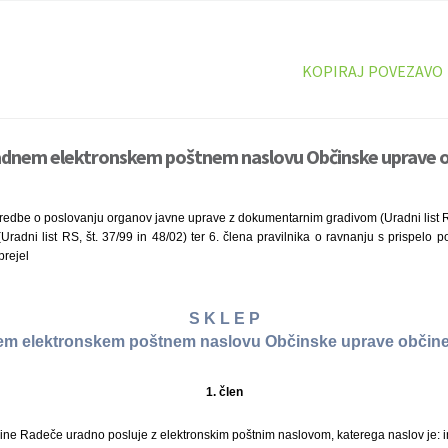
KOPIRAJ POVEZAVO
radnem elektronskem poštnem naslovu Občinske uprave 
redbe o poslovanju organov javne uprave z dokumentarnim gradivom (Uradni list RS
radni list RS, št. 37/99 in 48/02) ter 6. člena pravilnika o ravnanju s prispelo p
rejel
S K L E P
em elektronskem poštnem naslovu Občinske uprave občin
1. člen
ne Radeče uradno posluje z elektronskim poštnim naslovom, katerega naslov je: 