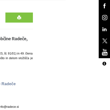
občine Radeče,
, št. 91/01) in 49. člena
ošto in delom vložišča je
e Radeče
info@radece.si