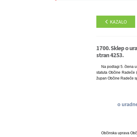
KAZALO
1700. Sklep o u
stran 4253.
Na podlagi 5. člena u
statuta Občine Radeče (U
župan Občine Radeče sp
o uradn
Občinska uprava Obči