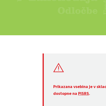
Prikazana vsebina je v skla
dostopne na
PISRS
.