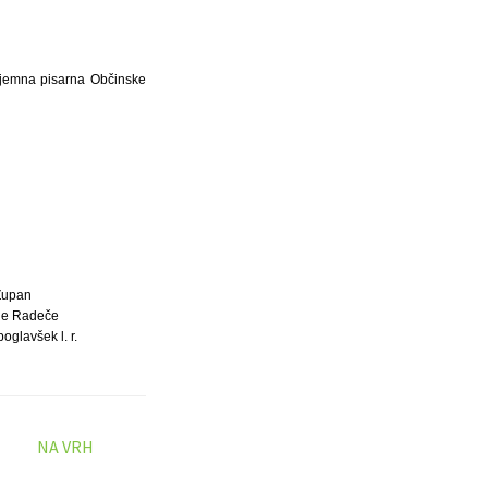
ejemna pisarna Občinske
Župan
ne Radeče
oglavšek l. r.
NA VRH