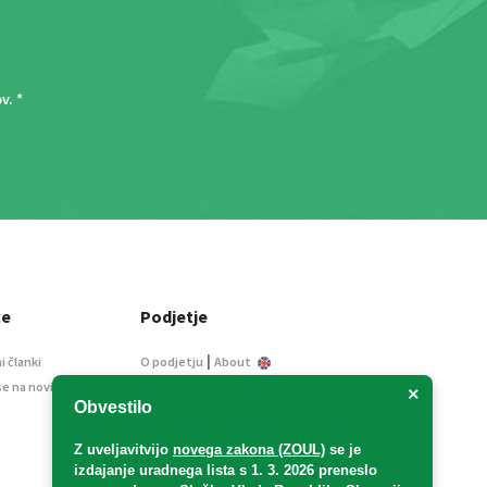
ov
. *
ce
Podjetje
|
i članki
O podjetju
About
se na novice
Kontakt
×
Obvestilo
Informacije javnega
značaja
Z uveljavitvijo
novega zakona (ZOUL)
se je
Oglaševanje
izdajanje uradnega lista s 1. 3. 2026 preneslo
Splošni pogoji