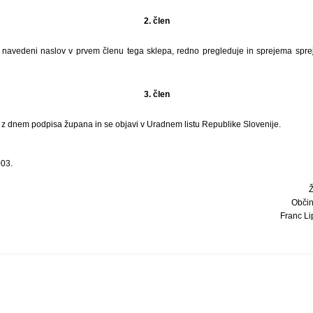
2. člen
a navedeni naslov v prvem členu tega sklepa, redno pregleduje in sprejema spr
3. člen
i z dnem podpisa župana in se objavi v Uradnem listu Republike Slovenije.
003.
Obči
Franc Lip