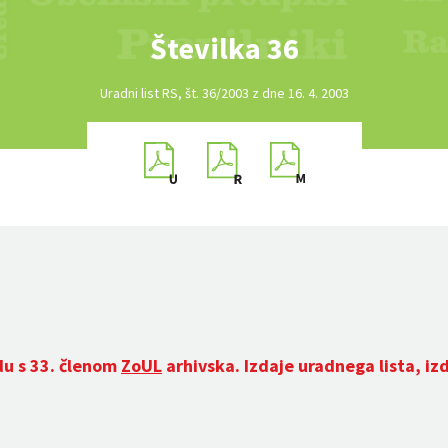
Številka 36
Uradni list RS, št. 36/2003 z dne 16. 4. 2003
du s 33. členom
ZoUL
arhivska. Izdaje uradnega lista, iz