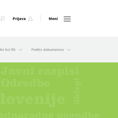
Prijava
Meni
dni list RS
Preklic dokumentov