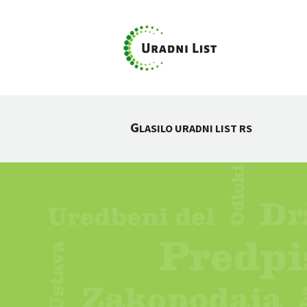
G
LASILO URADNI LIST RS