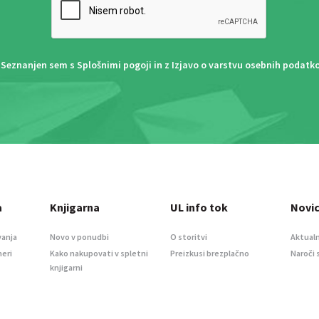
Seznanjen sem s
Splošnimi pogoji
in z
Izjavo o varstvu osebnih podatk
a
Knjigarna
UL info tok
Novi
vanja
Novo v ponudbi
O storitvi
Aktualn
meri
Kako nakupovati v spletni
Preizkusi brezplačno
Naroči 
knjigarni