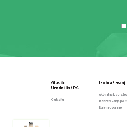
Glasilo
Izobraževanj
Uradni list RS
Aktualna izobraže
O glasilu
Izobraževanja po 
Najem dvorane