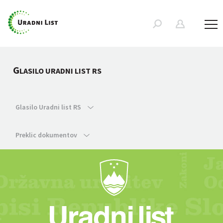
G
LASILO URADNI LIST RS
Glasilo Uradni list RS
Preklic dokumentov