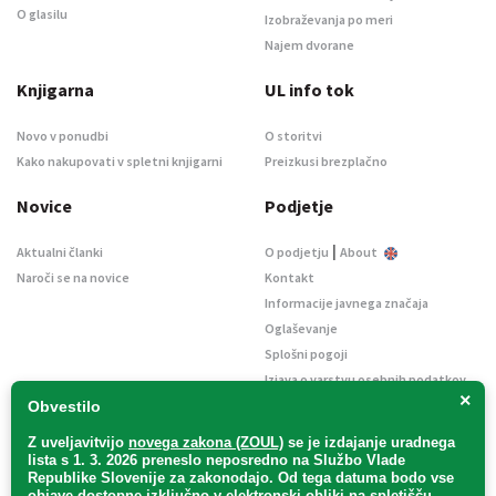
O glasilu
Izobraževanja po meri
Najem dvorane
Knjigarna
UL info tok
Novo v ponudbi
O storitvi
Kako nakupovati v spletni knjigarni
Preizkusi brezplačno
Novice
Podjetje
|
Aktualni članki
O podjetju
About
Naroči se na novice
Kontakt
Informacije javnega značaja
Oglaševanje
Splošni pogoji
Izjava o varstvu osebnih podatkov
×
E-dražbe
Obvestilo
Z uveljavitvijo
novega zakona (ZOUL)
se je
izdajanje uradnega
lista s 1. 3. 2026 preneslo
neposredno
na Službo Vlade
Republike Slovenije za zakonodajo
. Od tega datuma bodo vse
objave dostopne izključno v elektronski obliki na spletišču