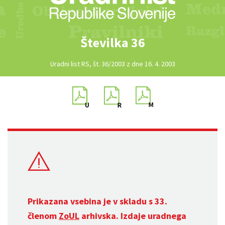
Številka 36
Uradni list RS, št. 36/2003 z dne 16. 4. 2003
Prikazana vsebina je v skladu s 33.
členom
ZoUL
arhivska. Izdaje uradnega