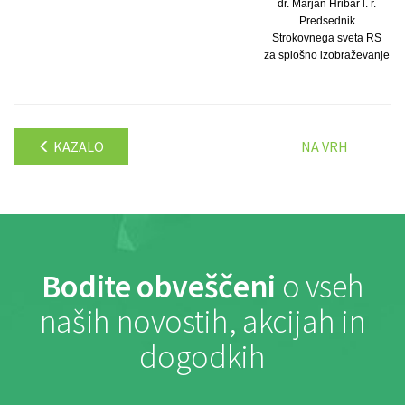
dr. Marjan Hribar l. r.
Predsednik
Strokovnega sveta RS
za splošno izobraževanje
KAZALO
NA VRH
Bodite obveščeni
o vseh
naših novostih, akcijah in
dogodkih