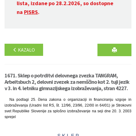
lista, izdane po 28.2.2026, so dostopne
na
PISRS
.
KAZALO
1671. Sklep o potrditvi delovnega zvezka TANGRAM,
Arbeitsbuch 2, delovni zvezek za nemščino kot 2. tuji jezik
v 3. in 4. letniku gimnazijskega izobraževanja, stran 4227.
Na podlagi 25. člena zakona o organizaciji in financiranju vzgoje in
izobraževanja (Uradni list RS, št. 12/96, 23/96, 22/00 in 64/01) je Strokovni
svet Republike Slovenije za splošno izobraževanje na seji dne 20. 3. 2003
sprejel
S K L E P