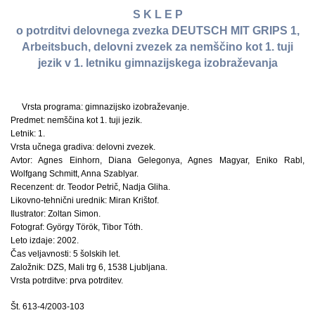
S K L E P
o potrditvi delovnega zvezka DEUTSCH MIT GRIPS 1,
Arbeitsbuch, delovni zvezek za nemščino kot 1. tuji
jezik v 1. letniku gimnazijskega izobraževanja
Vrsta programa: gimnazijsko izobraževanje.
Predmet: nemščina kot 1. tuji jezik.
Letnik: 1.
Vrsta učnega gradiva: delovni zvezek.
Avtor: Agnes Einhorn, Diana Gelegonya, Agnes Magyar, Eniko Rabl,
Wolfgang Schmitt, Anna Szablyar.
Recenzent: dr. Teodor Petrič, Nadja Gliha.
Likovno-tehnični urednik: Miran Krištof.
Ilustrator: Zoltan Simon.
Fotograf: György Török, Tibor Tóth.
Leto izdaje: 2002.
Čas veljavnosti: 5 šolskih let.
Založnik: DZS, Mali trg 6, 1538 Ljubljana.
Vrsta potrditve: prva potrditev.
Št. 613-4/2003-103