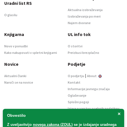
Uradni list RS
Aktualna izobraževanja
O glasilu
Izobraževanja po meri
Najem dvorane
Knjigarna
UL info tok
Novo v ponudbi
O storitvi
Kako nakupovati v spletni knjigarni
Preizkusi brezplačno
Novice
Podjetje
|
Aktualni članki
O podjetju
About
Naroči se na novice
Kontakt
Informacije javnega značaja
Oglaševanje
Splošni pogoji
Izjava o varstvu osebnih podatkov
×
E-dražbe
Obvestilo
Z uveljavitvijo
novega zakona (ZOUL)
se je
izdajanje uradnega