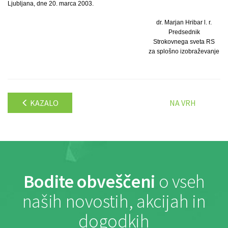
Ljubljana, dne 20. marca 2003.
dr. Marjan Hribar l. r.
Predsednik
Strokovnega sveta RS
za splošno izobraževanje
KAZALO
NA VRH
Bodite obveščeni
o vseh
naših novostih, akcijah in
dogodkih