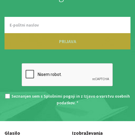
PRIJAVA
Seznanjen sem s
Splošnimi pogoji
in z
Izjavo o varstvu osebnih
podatkov
. *
Glasilo
Izobraževanja