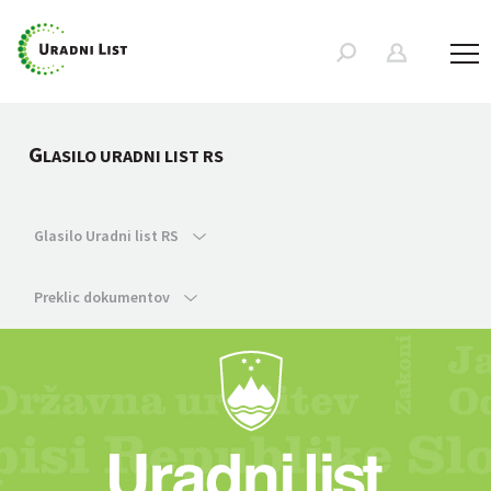
G
LASILO URADNI LIST RS
Glasilo Uradni list RS
Preklic dokumentov