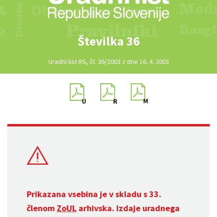
Številka 36
Uradni list RS, št. 36/2003 z dne 16. 4. 2003
Prikazana vsebina je v skladu s 33.
členom
ZoUL
arhivska. Izdaje uradnega