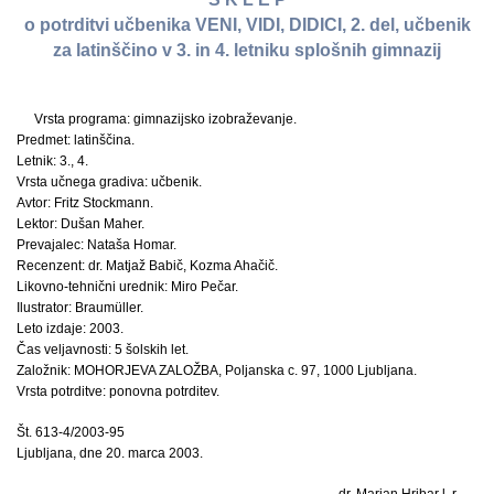
o potrditvi učbenika VENI, VIDI, DIDICI, 2. del, učbenik
za latinščino v 3. in 4. letniku splošnih gimnazij
Vrsta programa: gimnazijsko izobraževanje.
Predmet: latinščina.
Letnik: 3., 4.
Vrsta učnega gradiva: učbenik.
Avtor: Fritz Stockmann.
Lektor: Dušan Maher.
Prevajalec: Nataša Homar.
Recenzent: dr. Matjaž Babič, Kozma Ahačič.
Likovno-tehnični urednik: Miro Pečar.
Ilustrator: Braumüller.
Leto izdaje: 2003.
Čas veljavnosti: 5 šolskih let.
Založnik: MOHORJEVA ZALOŽBA, Poljanska c. 97, 1000 Ljubljana.
Vrsta potrditve: ponovna potrditev.
Št. 613-4/2003-95
Ljubljana, dne 20. marca 2003.
dr. Marjan Hribar l. r.