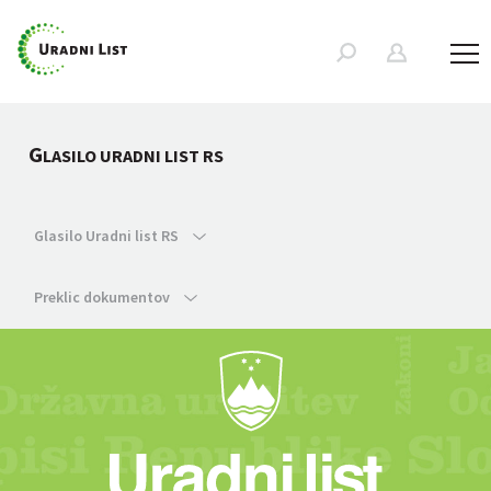
G
LASILO URADNI LIST RS
Glasilo Uradni list RS
Preklic dokumentov