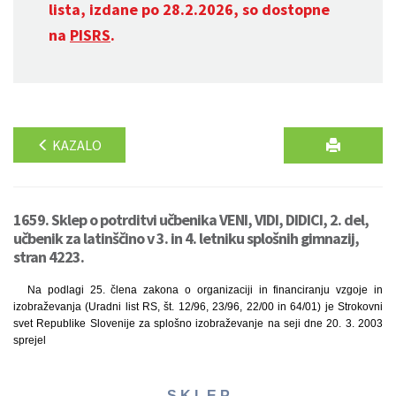
lista, izdane po 28.2.2026, so dostopne
na
PISRS
.
KAZALO
1659. Sklep o potrditvi učbenika VENI, VIDI, DIDICI, 2. del,
učbenik za latinščino v 3. in 4. letniku splošnih gimnazij,
stran 4223.
Na podlagi 25. člena zakona o organizaciji in financiranju vzgoje in
izobraževanja (Uradni list RS, št. 12/96, 23/96, 22/00 in 64/01) je Strokovni
svet Republike Slovenije za splošno izobraževanje na seji dne 20. 3. 2003
sprejel
S K L E P