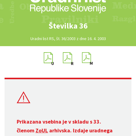
Številka 36
Uradni list RS, št. 36/2003 z dne 16. 4. 2003
Prikazana vsebina je v skladu s 33.
členom
ZoUL
arhivska. Izdaje uradnega