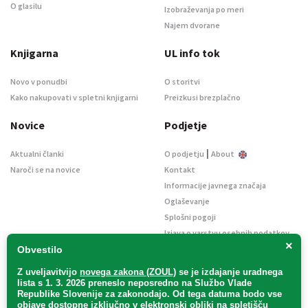
O glasilu
Izobraževanja po meri
Najem dvorane
Knjigarna
UL info tok
Novo v ponudbi
O storitvi
Kako nakupovati v spletni knjigarni
Preizkusi brezplačno
Novice
Podjetje
|
Aktualni članki
O podjetju
About
Naroči se na novice
Kontakt
Informacije javnega značaja
Oglaševanje
Splošni pogoji
Izjava o varstvu osebnih podatkov
×
E-dražbe
Obvestilo
Z uveljavitvijo
novega zakona (ZOUL)
se je
izdajanje uradnega
lista s 1. 3. 2026 preneslo
neposredno
na Službo Vlade
Republike Slovenije za zakonodajo
. Od tega datuma bodo vse
objave dostopne izključno v elektronski obliki na spletišču