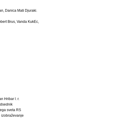
n, Danica Mati Djuraki.
 Robert Brus, Vanda KukEc,
an Hribar l. r.
dsednik
ega sveta RS
o izobraževanje