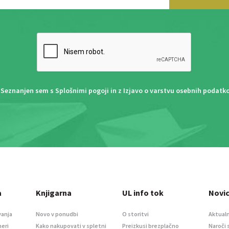
Seznanjen sem s
Splošnimi pogoji
in z
Izjavo o varstvu osebnih podatk
a
Knjigarna
UL info tok
Novi
vanja
Novo v ponudbi
O storitvi
Aktualn
meri
Kako nakupovati v spletni
Preizkusi brezplačno
Naroči 