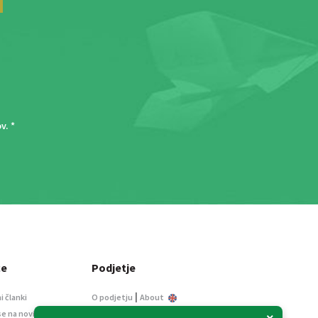
ov
. *
ce
Podjetje
|
i članki
O podjetju
About
se na novice
Kontakt