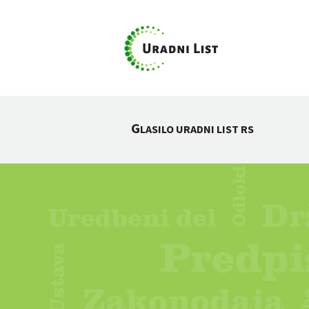
G
LASILO URADNI LIST RS