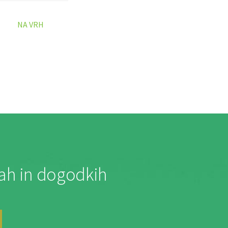
NA VRH
jah in dogodkih