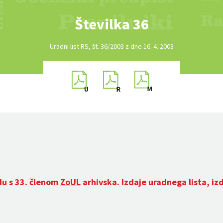
Številka 36
Uradni list RS, št. 36/2003 z dne 16. 4. 2003
du s 33. členom
ZoUL
arhivska. Izdaje uradnega lista, iz