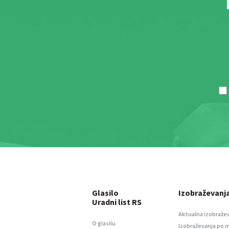
Glasilo
Izobraževanj
Uradni list RS
Aktualna izobraže
O glasilu
Izobraževanja po 