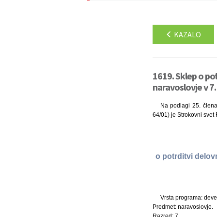
KAZALO
1619. Sklep o p
naravoslovje v 7
Na podlagi 25. člena 
64/01) je Strokovni svet
o potrditvi del
Vrsta programa: deve
Predmet: naravoslovje.
Razred: 7.