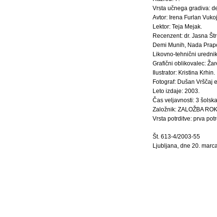
Vrsta učnega gradiva: d
Avtor: Irena Furlan Vuk
Lektor: Teja Mejak.
Recenzent: dr. Jasna Štru
Demi Munih, Nada Prapo
Likovno-tehnični urednik
Grafični oblikovalec: Žar
Ilustrator: Kristina Krhin.
Fotograf: Dušan Vrščaj et
Leto izdaje: 2003.
Čas veljavnosti: 3 šolska
Založnik: ZALOŽBA ROKUS
Vrsta potrditve: prva potr
Št. 613-4/2003-55
Ljubljana, dne 20. marc