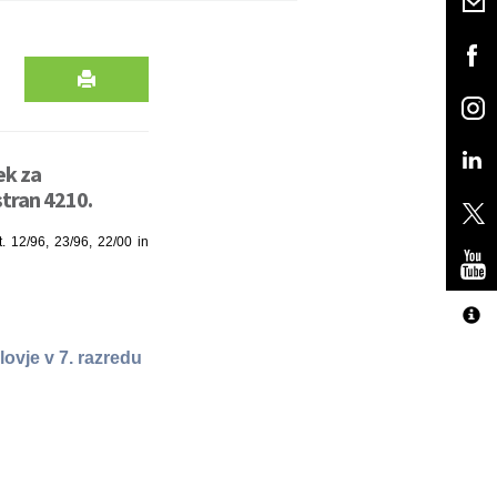
ek za
stran 4210.
t. 12/96, 23/96, 22/00 in
vje v 7. razredu