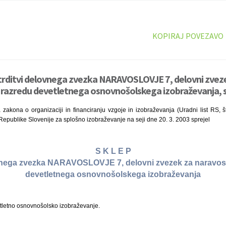
KOPIRAJ POVEZAVO
otrditvi delovnega zvezka NARAVOSLOVJE 7, delovni zvez
. razredu devetletnega osnovnošolskega izobraževanja, 
zakona o organizaciji in financiranju vzgoje in izobraževanja (Uradni list RS, š
 Republike Slovenije za splošno izobraževanje na seji dne 20. 3. 2003 sprejel
S K L E P
ovnega zvezka NARAVOSLOVJE 7, delovni zvezek za naravoslo
devetletnega osnovnošolskega izobraževanja
tletno osnovnošolsko izobraževanje.