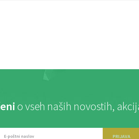
eni
o vseh naših novostih, akci
PRIJAVA