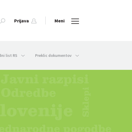
Prijava
Meni
dni list RS
Preklic dokumentov