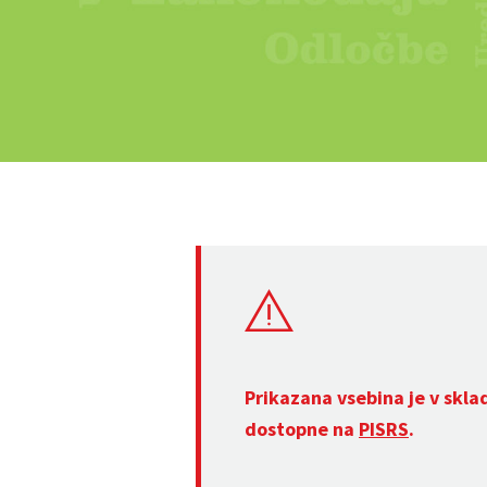
Prikazana vsebina je v skla
dostopne na
PISRS
.