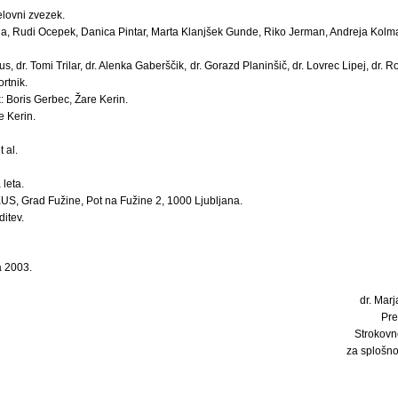
elovni zvezek.
oja, Rudi Ocepek, Danica Pintar, Marta Klanjšek Gunde, Riko Jerman, Andreja Kolma
s, dr. Tomi Trilar, dr. Alenka Gaberščik, dr. Gorazd Planinšič, dr. Lovrec Lipej, dr.
rtnik.
: Boris Gerbec, Žare Kerin.
e Kerin.
 al.
 leta.
, Grad Fužine, Pot na Fužine 2, 1000 Ljubljana.
ditev.
a 2003.
dr. Marj
Pre
Strokovn
za splošn