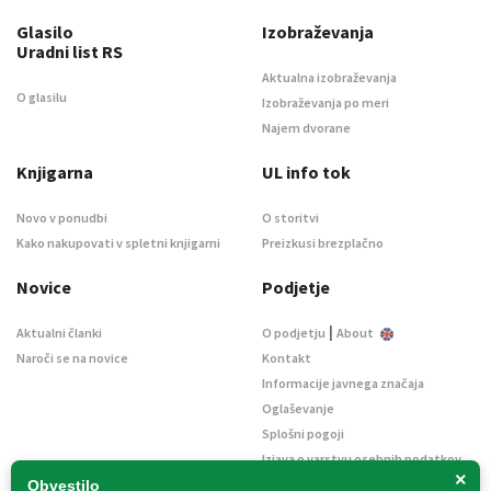
Glasilo
Izobraževanja
Uradni list RS
Aktualna izobraževanja
O glasilu
Izobraževanja po meri
Najem dvorane
Knjigarna
UL info tok
Novo v ponudbi
O storitvi
Kako nakupovati v spletni knjigarni
Preizkusi brezplačno
Novice
Podjetje
|
Aktualni članki
O podjetju
About
Naroči se na novice
Kontakt
Informacije javnega značaja
Oglaševanje
Splošni pogoji
Izjava o varstvu osebnih podatkov
×
E-dražbe
Obvestilo