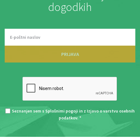
dogodkih
PRIJAVA
Seznanjen sem s
Splošnimi pogoji
in z
Izjavo o varstvu osebnih
podatkov
. *