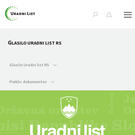
G
LASILO URADNI LIST RS
Glasilo Uradni list RS
Preklic dokumentov