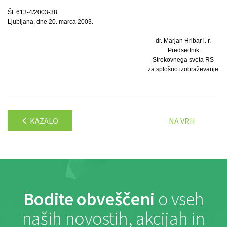
Št. 613-4/2003-38
Ljubljana, dne 20. marca 2003.
dr. Marjan Hribar l. r.
Predsednik
Strokovnega sveta RS
za splošno izobraževanje
KAZALO
NA VRH
Bodite obveščeni
o vseh
naših novostih, akcijah in