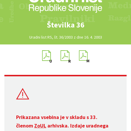
Številka 36
Uradni list RS, št. 36/2003 z dne 16. 4. 2003
Prikazana vsebina je v skladu s 33.
členom
ZoUL
arhivska. Izdaje uradnega