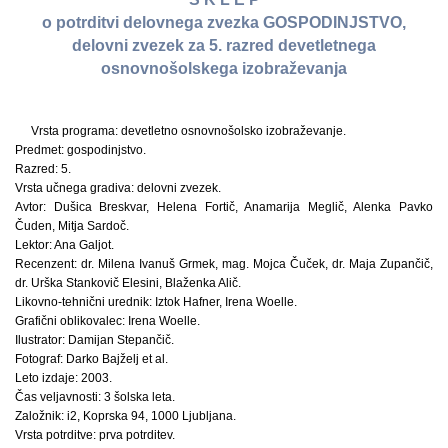
o potrditvi delovnega zvezka GOSPODINJSTVO,
delovni zvezek za 5. razred devetletnega
osnovnošolskega izobraževanja
Vrsta programa: devetletno osnovnošolsko izobraževanje.
Predmet: gospodinjstvo.
Razred: 5.
Vrsta učnega gradiva: delovni zvezek.
Avtor: Dušica Breskvar, Helena Fortič, Anamarija Meglič, Alenka Pavko
Čuden, Mitja Sardoč.
Lektor: Ana Galjot.
Recenzent: dr. Milena Ivanuš Grmek, mag. Mojca Čuček, dr. Maja Zupančič,
dr. Urška Stankovič Elesini, Blaženka Alič.
Likovno-tehnični urednik: Iztok Hafner, Irena Woelle.
Grafični oblikovalec: Irena Woelle.
Ilustrator: Damijan Stepančič.
Fotograf: Darko Bajželj et al.
Leto izdaje: 2003.
Čas veljavnosti: 3 šolska leta.
Založnik: i2, Koprska 94, 1000 Ljubljana.
Vrsta potrditve: prva potrditev.