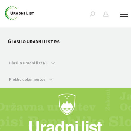
G
LASILO URADNI LIST RS
Glasilo Uradni list RS
Preklic dokumentov