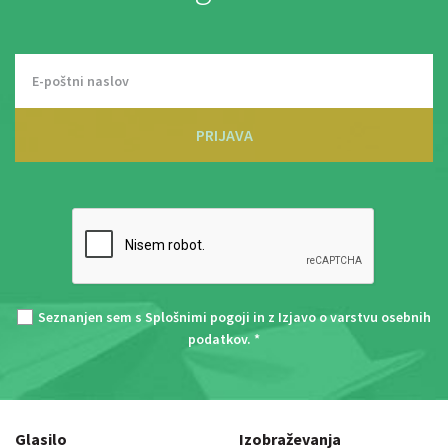
PRIJAVA
Seznanjen sem s
Splošnimi pogoji
in z
Izjavo o varstvu osebnih
podatkov
. *
Glasilo
Izobraževanja