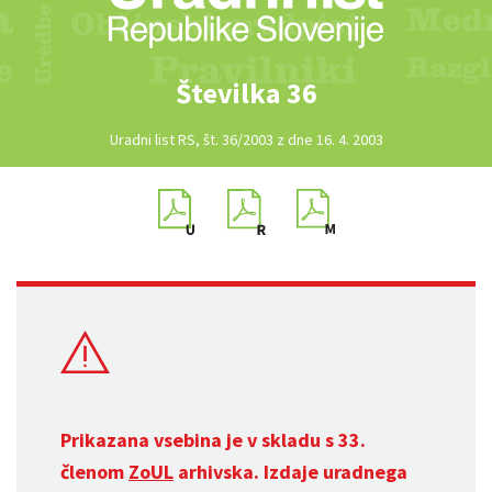
Številka 36
Uradni list RS, št. 36/2003 z dne 16. 4. 2003
Prikazana vsebina je v skladu s 33.
členom
ZoUL
arhivska. Izdaje uradnega