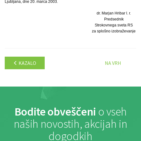
Ljubljana, dne 20. marca 2003.
dr. Marjan Hribar l. r.
Predsednik
Strokovnega sveta RS
za splošno izobraževanje
KAZALO
NA VRH
Bodite obveščeni
o vseh
naših novostih, akcijah in
dogodkih