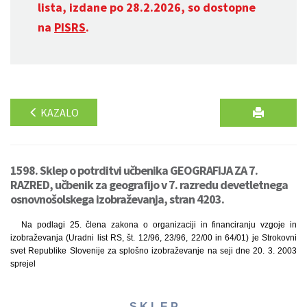
lista, izdane po 28.2.2026, so dostopne
na
PISRS
.
KAZALO
1598. Sklep o potrditvi učbenika GEOGRAFIJA ZA 7.
RAZRED, učbenik za geografijo v 7. razredu devetletnega
osnovnošolskega izobraževanja, stran 4203.
Na podlagi 25. člena zakona o organizaciji in financiranju vzgoje in
izobraževanja (Uradni list RS, št. 12/96, 23/96, 22/00 in 64/01) je Strokovni
svet Republike Slovenije za splošno izobraževanje na seji dne 20. 3. 2003
sprejel
S K L E P