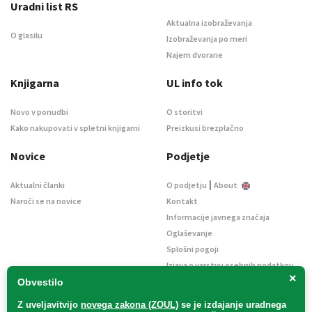
Uradni list RS
Aktualna izobraževanja
O glasilu
Izobraževanja po meri
Najem dvorane
Knjigarna
UL info tok
Novo v ponudbi
O storitvi
Kako nakupovati v spletni knjigarni
Preizkusi brezplačno
Novice
Podjetje
|
Aktualni članki
O podjetju
About
Naroči se na novice
Kontakt
Informacije javnega značaja
Oglaševanje
Splošni pogoji
Izjava o varstvu osebnih podatkov
×
E-dražbe
Obvestilo
Z uveljavitvijo
novega zakona (ZOUL)
se je
izdajanje uradnega