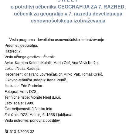
o potrditvi učbenika GEOGRAFIJA ZA 7. RAZRED,
učbenik za geografijo v 7. razredu devetletnega
osnovnošolskega izobraževanja
Vrsta programa: devetletno osnovnošolsko izobraževanje.
Predmet: geografija.
Razred: 7.
Vrsta učnega gradiva: učbenik.
Avtor: Karmen Kolenc Kolnik, Marta Otič, Ana Vovk Korže.
Lektor: Nuša Radinja.
Recenzent: dr. Franc Lovrenčak, dr. Mirko Pak, Tomaž Oršič.
Likovno-tehnični urednik: Irena Petrič.
Ilustrator: Edo Podreka.
Fotograf: Arhiv DZS.
Tehnične risbe: Monde Neuf d.o.o.
Leto izdaje: 1999.
Čas veljavnosti: 3 šolska leta.
Založnik: DZS, Mali trg 6, 1538 Ljubljana.
Vrsta potrditve: ponovna potrditev.
Št. 613-4/2003-32