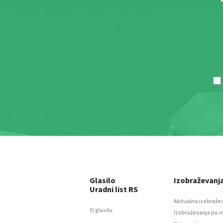
Glasilo
Izobraževanj
Uradni list RS
Aktualna izobraže
O glasilu
Izobraževanja po 