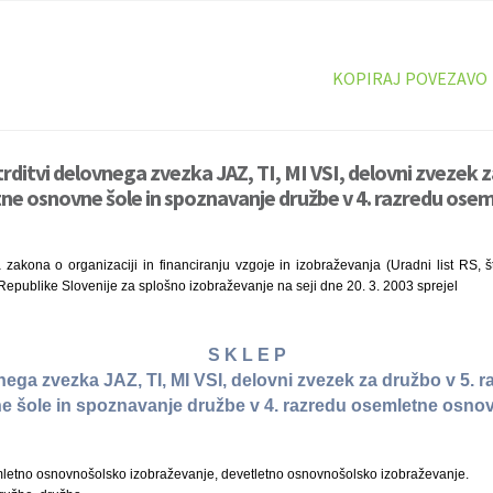
KOPIRAJ POVEZAVO
rditvi delovnega zvezka JAZ, TI, MI VSI, delovni zvezek z
ne osnovne šole in spoznavanje družbe v 4. razredu ose
zakona o organizaciji in financiranju vzgoje in izobraževanja (Uradni list RS, š
 Republike Slovenije za splošno izobraževanje na seji dne 20. 3. 2003 sprejel
S K L E P
nega zvezka JAZ, TI, MI VSI, delovni zvezek za družbo v 5. 
 šole in spoznavanje družbe v 4. razredu osemletne osno
letno osnovnošolsko izobraževanje, devetletno osnovnošolsko izobraževanje.