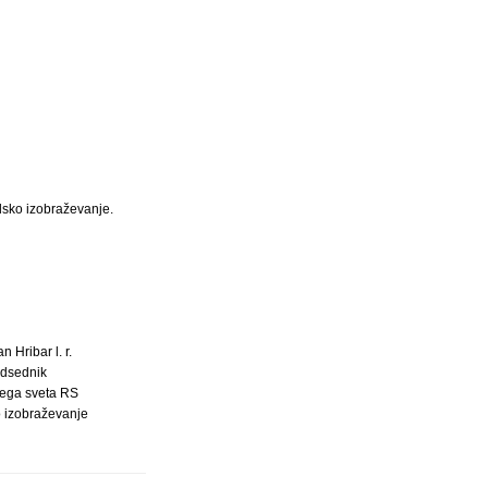
lsko izobraževanje.
an Hribar l. r.
dsednik
ega sveta RS
o izobraževanje