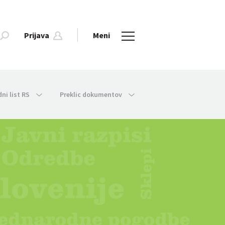
Prijava
Meni
dni list RS
Preklic dokumentov