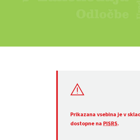
Prikazana vsebina je v skla
dostopne na
PISRS
.