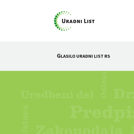
G
LASILO URADNI LIST RS