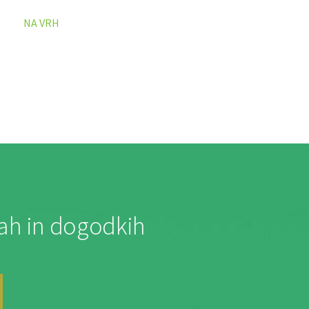
NA VRH
jah in dogodkih