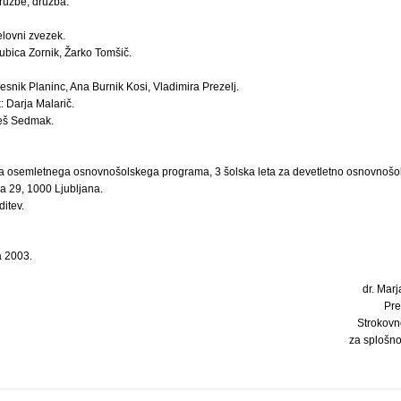
ružbe, družba.
elovni zvezek.
jubica Zornik, Žarko Tomšič.
esnik Planinc, Ana Burnik Kosi, Vladimira Prezelj.
: Darja Malarič.
Aleš Sedmak.
eka osemletnega osnovnošolskega programa, 3 šolska leta za devetletno osnovnošo
a 29, 1000 Ljubljana.
ditev.
a 2003.
dr. Marj
Pre
Strokovn
za splošn