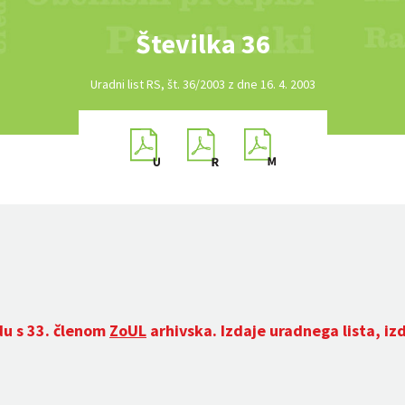
Številka 36
Uradni list RS, št. 36/2003 z dne 16. 4. 2003
du s 33. členom
ZoUL
arhivska. Izdaje uradnega lista, iz