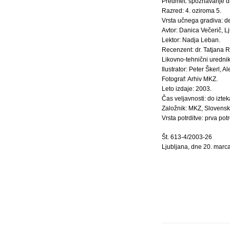
Predmet: spoznavanje d
Razred: 4. oziroma 5.
Vrsta učnega gradiva: d
Avtor: Danica Večerič, L
Lektor: Nadja Leban.
Recenzent: dr. Tatjana R
Likovno-tehnični urednik
Ilustrator: Peter Škerl, 
Fotograf: Arhiv MKZ.
Leto izdaje: 2003.
Čas veljavnosti: do izt
Založnik: MKZ, Slovensk
Vrsta potrditve: prva potr
Št. 613-4/2003-26
Ljubljana, dne 20. marc