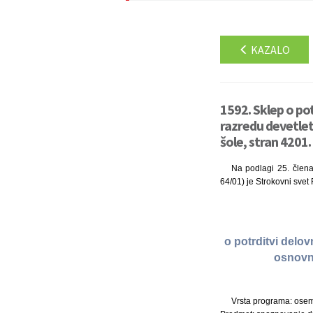
KAZALO
1592. Sklep o pot
razredu devetlet
šole, stran 4201.
Na podlagi 25. člena 
64/01) je Strokovni svet
o potrditvi delov
osnovne
Vrsta programa: osem