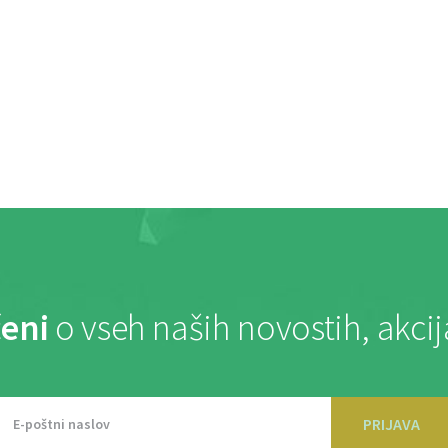
eni
o vseh naših novostih, akci
PRIJAVA