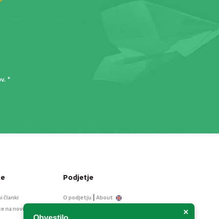
ov
. *
ce
Podjetje
|
i članki
O podjetju
About
se na novice
Kontakt
×
Obvestilo