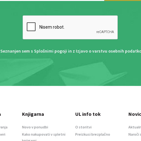
Seznanjen sem s
Splošnimi pogoji
in z
Izjavo o varstvu osebnih podatk
a
Knjigarna
UL info tok
Novi
vanja
Novo v ponudbi
O storitvi
Aktualn
meri
Kako nakupovati v spletni
Preizkusi brezplačno
Naroči 
knjigarni