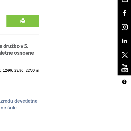
a družbo v 5.
mletne osnovne
t. 12/96, 23/96, 22/00 in
razredu devetletne
vne šole