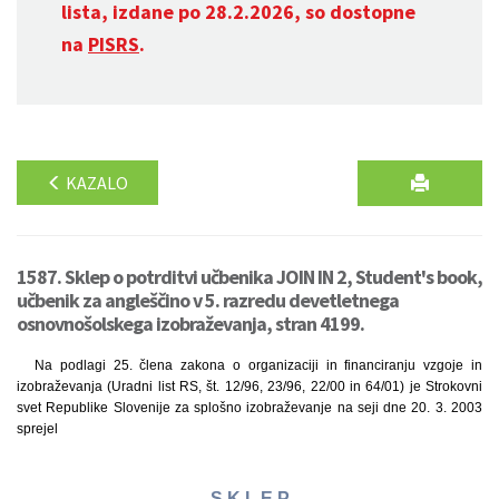
lista, izdane po 28.2.2026, so dostopne
na
PISRS
.
KAZALO
1587. Sklep o potrditvi učbenika JOIN IN 2, Student's book,
učbenik za angleščino v 5. razredu devetletnega
osnovnošolskega izobraževanja, stran 4199.
Na podlagi 25. člena zakona o organizaciji in financiranju vzgoje in
izobraževanja (Uradni list RS, št. 12/96, 23/96, 22/00 in 64/01) je Strokovni
svet Republike Slovenije za splošno izobraževanje na seji dne 20. 3. 2003
sprejel
S K L E P