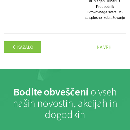
dr. Marjan Hribar l. r.
Predsednik
Strokovnega sveta RS
za splošno izobraževanje
KAZALO
NA VRH
Bodite obveščeni
o vseh
naših novostih, akcijah in
dogodkih