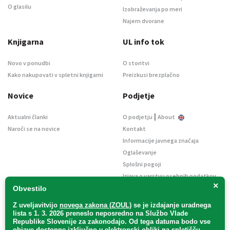
O glasilu
Izobraževanja po meri
Najem dvorane
Knjigarna
UL info tok
Novo v ponudbi
O storitvi
Kako nakupovati v spletni knjigarni
Preizkusi brezplačno
Novice
Podjetje
|
Aktualni članki
O podjetju
About
Naroči se na novice
Kontakt
Informacije javnega značaja
Oglaševanje
Splošni pogoji
Izjava o varstvu osebnih podatkov
×
E-dražbe
Obvestilo
Z uveljavitvijo
novega zakona (ZOUL)
se je
izdajanje uradnega
lista s 1. 3. 2026 preneslo
neposredno
na Službo Vlade
Republike Slovenije za zakonodajo
. Od tega datuma bodo vse
objave dostopne izključno v elektronski obliki na spletišču