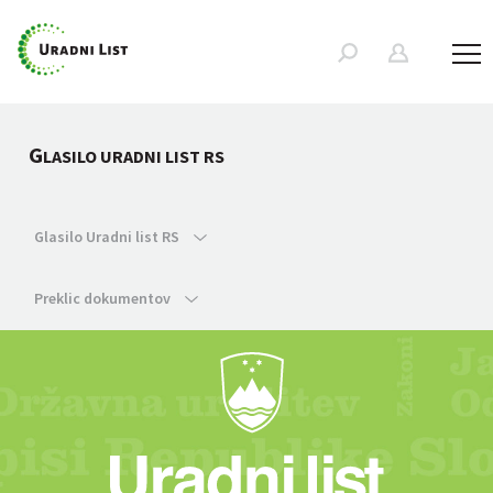
G
LASILO URADNI LIST RS
Glasilo Uradni list RS
Preklic dokumentov