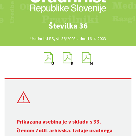
Številka 36
Uradni list RS, št. 36/2003 z dne 16. 4. 2003
Prikazana vsebina je v skladu s 33.
členom
ZoUL
arhivska. Izdaje uradnega