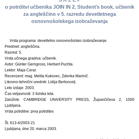
o potrditvi učbenika JOIN IN 2, Student’s book, učbenik
za angleščino v 5. razredu devetletnega
osnovnošolskega izobraževanja
Vrsta programa: devetletno osnovnošolsko izobraževanje.
Predmet: angleščina.
Razred: 5.
Vrsta učnega gradiva: učbenik.
Avtor: Günter Gerngross, Herbert Puchta.
Lektor: Maja Cerar.
Recenzent: mag. Melita Kukovec, Zdenka Marinič.
Likovno-tehnični urednik: Lidija Bertoncelj.
Leto izdaje: 2003.
Čas veljavnosti: 3 šolska leta.
Založnik: CAMBRIDGE UNIVERSITY PRESS, Župančičeva 2, 1000
Ljubljana.
Vrsta potrditve: prva potrditev.
Št. 613-4/2003-21
Ljubljana, dne 20. marca 2003.