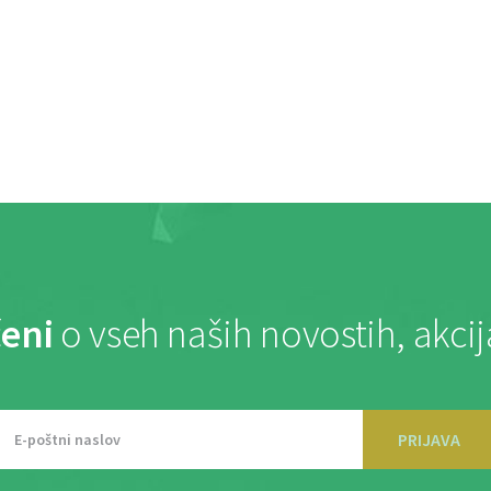
eni
o vseh naših novostih, akci
PRIJAVA