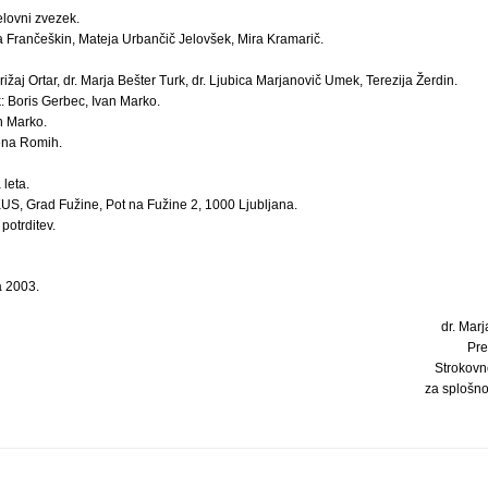
elovni zvezek.
a Frančeškin, Mateja Urbančič Jelovšek, Mira Kramarič.
ižaj Ortar, dr. Marja Bešter Turk, dr. Ljubica Marjanovič Umek, Terezija Žerdin.
: Boris Gerbec, Ivan Marko.
n Marko.
Irena Romih.
 leta.
, Grad Fužine, Pot na Fužine 2, 1000 Ljubljana.
potrditev.
a 2003.
dr. Marj
Pre
Strokovn
za splošn