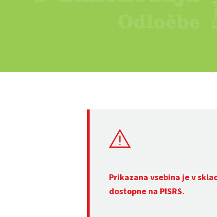
Prikazana vsebina je v skla
dostopne na
PISRS
.