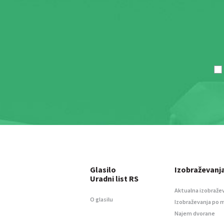
Glasilo
Izobraževanj
Uradni list RS
Aktualna izobraže
O glasilu
Izobraževanja po 
Najem dvorane