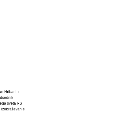
an Hribar l. r.
dsednik
ega sveta RS
o izobraževanje