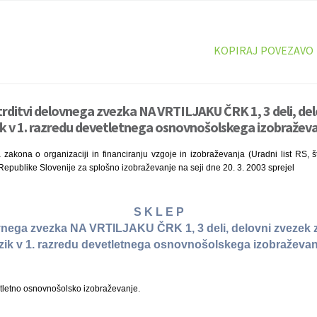
KOPIRAJ POVEZAVO
trditvi delovnega zvezka NA VRTILJAKU ČRK 1, 3 deli, del
zik v 1. razredu devetletnega osnovnošolskega izobraževa
zakona o organizaciji in financiranju vzgoje in izobraževanja (Uradni list RS, š
 Republike Slovenije za splošno izobraževanje na seji dne 20. 3. 2003 sprejel
S K L E P
ovnega zvezka NA VRTILJAKU ČRK 1, 3 deli, delovni zvezek 
ezik v 1. razredu devetletnega osnovnošolskega izobraževan
tletno osnovnošolsko izobraževanje.