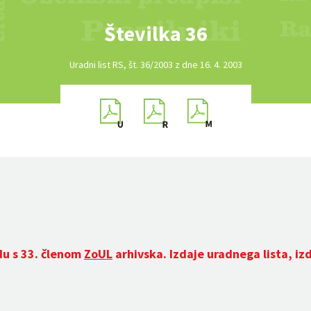
Številka 36
Uradni list RS, št. 36/2003 z dne 16. 4. 2003
du s 33. členom
ZoUL
arhivska. Izdaje uradnega lista, iz