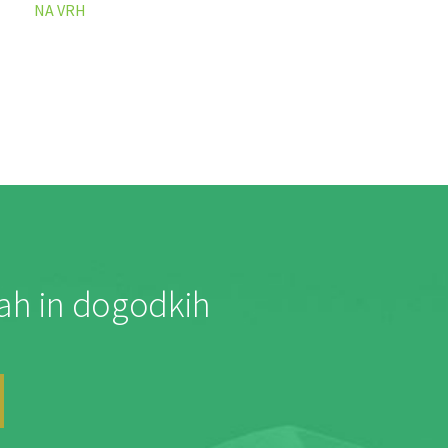
NA VRH
jah in dogodkih