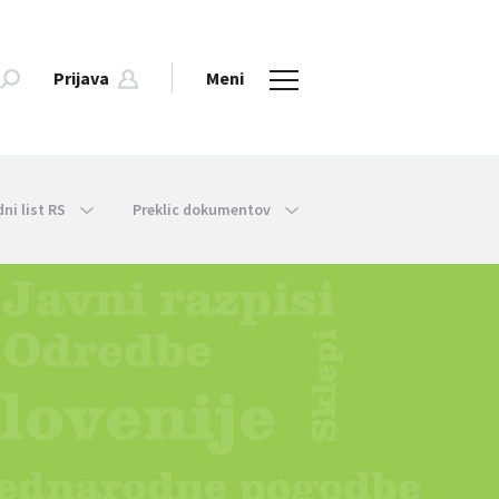
Prijava
Meni
dni list RS
Preklic dokumentov