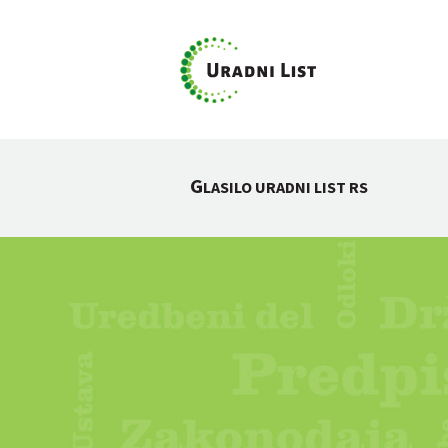
G
LASILO URADNI LIST RS