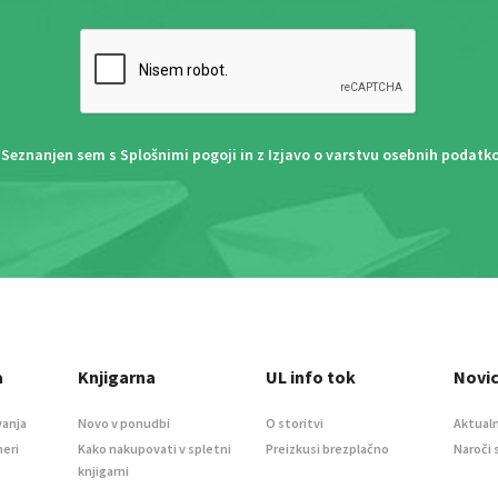
Seznanjen sem s
Splošnimi pogoji
in z
Izjavo o varstvu osebnih podatk
a
Knjigarna
UL info tok
Novi
vanja
Novo v ponudbi
O storitvi
Aktualn
meri
Kako nakupovati v spletni
Preizkusi brezplačno
Naroči 
knjigarni