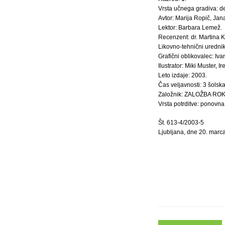
Vrsta učnega gradiva: d
Avtor: Marija Ropič, Jan
Lektor: Barbara Lemež.
Recenzent: dr. Martina Kr
Likovno-tehnični urednik
Grafični oblikovalec: Iva
Ilustrator: Miki Muster, 
Leto izdaje: 2003.
Čas veljavnosti: 3 šolska
Založnik: ZALOŽBA ROKUS
Vrsta potrditve: ponovna 
Št. 613-4/2003-5
Ljubljana, dne 20. marc