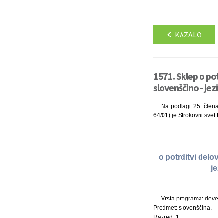
KAZALO
1571. Sklep o po
slovenščino - je
Na podlagi 25. člena 
64/01) je Strokovni svet
o potrditvi del
j
Vrsta programa: deve
Predmet: slovenščina.
Razred: 1.