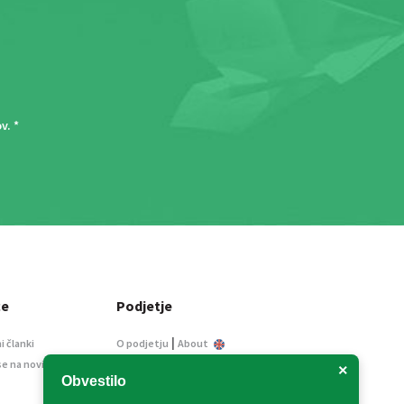
ov
. *
ce
Podjetje
|
i članki
O podjetju
About
se na novice
Kontakt
×
Obvestilo
Informacije javnega
značaja