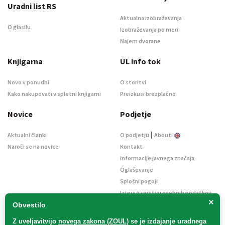
Uradni list RS
Aktualna izobraževanja
O glasilu
Izobraževanja po meri
Najem dvorane
Knjigarna
UL info tok
Novo v ponudbi
O storitvi
Kako nakupovati v spletni knjigarni
Preizkusi brezplačno
Novice
Podjetje
|
Aktualni članki
O podjetju
About
Naroči se na novice
Kontakt
Informacije javnega značaja
Oglaševanje
Splošni pogoji
Izjava o varstvu osebnih podatkov
×
E-dražbe
Obvestilo
Z uveljavitvijo
novega zakona (ZOUL)
se je
izdajanje uradnega