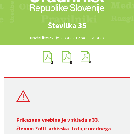
Številka 35
Uradni list RS, št. 35/2003 z dne 11. 4. 2003
Prikazana vsebina je v skladu s 33.
členom
ZoUL
arhivska. Izdaje uradnega