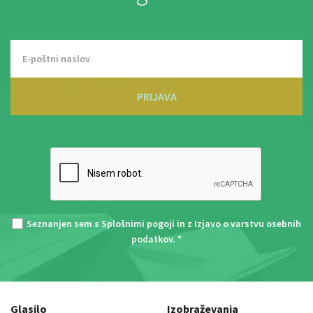
PRIJAVA
Seznanjen sem s
Splošnimi pogoji
in z
Izjavo o varstvu osebnih
podatkov
. *
Glasilo
Izobraževanja