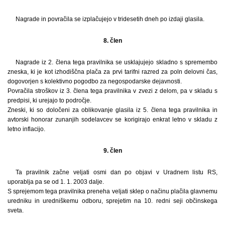
Nagrade in povračila se izplačujejo v tridesetih dneh po izdaji glasila.
8. člen
Nagrade iz 2. člena tega pravilnika se usklajujejo skladno s spremembo
zneska, ki je kot izhodiščna plača za prvi tarifni razred za poln delovni čas,
dogovorjen s kolektivno pogodbo za negospodarske dejavnosti.
Povračila stroškov iz 3. člena tega pravilnika v zvezi z delom, pa v skladu s
predpisi, ki urejajo to področje.
Zneski, ki so določeni za oblikovanje glasila iz 5. člena tega pravilnika in
avtorski honorar zunanjih sodelavcev se korigirajo enkrat letno v skladu z
letno inflacijo.
9. člen
Ta pravilnik začne veljati osmi dan po objavi v Uradnem listu RS,
uporablja pa se od 1. 1. 2003 dalje.
S sprejemom tega pravilnika preneha veljati sklep o načinu plačila glavnemu
uredniku in uredniškemu odboru, sprejetim na 10. redni seji občinskega
sveta.