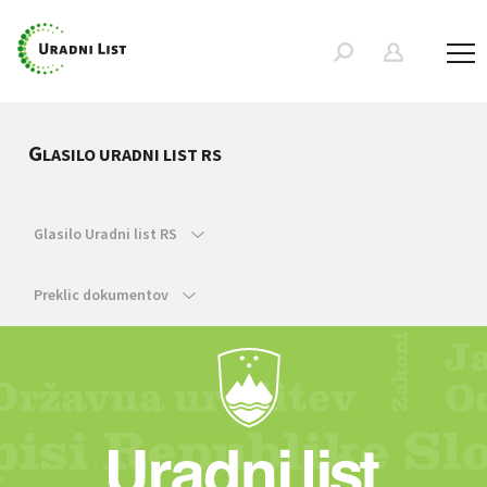
G
LASILO URADNI LIST RS
Glasilo Uradni list RS
Preklic dokumentov