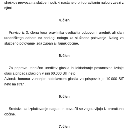
stroškov prevoza na službeni poti, ki nastanejo pri opravljanju nalog v zvezi z
njimi.
4. člen
Pravico iz 3. člena tega pravilnika uveljavlja odgovorni urednik ali član
uredniškega odbora na podlagi naloga za službeno potovanje. Nalog za
službeno potovanje izda župan ali tajnik občine.
5. člen
Za pripravo, tehnično ureditev glasila in lektoriranje posamezne izdaje
glasila pripada plačilo v višini 60.000 SIT neto.
Avtorski honorar zunanjim sodelavcem glasila za prispevek je 10.000 SIT
neto na stran.
6. člen
Sredstva za izplačevanje nagrad in povračil se zagotavljajo iz proračuna
občine.
7. člen