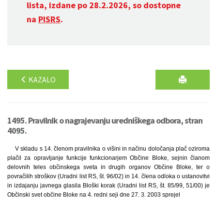
lista, izdane po 28.2.2026, so dostopne
na
PISRS
.
KAZALO
1495. Pravilnik o nagrajevanju uredniškega odbora, stran
4095.
V skladu s 14. členom pravilnika o višini in načinu določanja plač oziroma
plačil za opravljanje funkcije funkcionarjem Občine Bloke, sejnin članom
delovnih teles občinskega sveta in drugih organov Občine Bloke, ter o
povračilih stroškov (Uradni list RS, št. 96/02) in 14. člena odloka o ustanovitvi
in izdajanju javnega glasila Bloški korak (Uradni list RS, št. 85/99, 51/00) je
Občinski svet občine Bloke na 4. redni seji dne 27. 3. 2003 sprejel