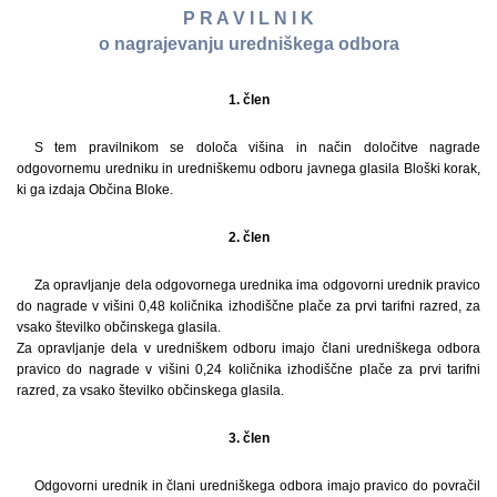
P R A V I L N I K
o nagrajevanju uredniškega odbora
1. člen
S tem pravilnikom se določa višina in način določitve nagrade
odgovornemu uredniku in uredniškemu odboru javnega glasila Bloški korak,
ki ga izdaja Občina Bloke.
2. člen
Za opravljanje dela odgovornega urednika ima odgovorni urednik pravico
do nagrade v višini 0,48 količnika izhodiščne plače za prvi tarifni razred, za
vsako številko občinskega glasila.
Za opravljanje dela v uredniškem odboru imajo člani uredniškega odbora
pravico do nagrade v višini 0,24 količnika izhodiščne plače za prvi tarifni
razred, za vsako številko občinskega glasila.
3. člen
Odgovorni urednik in člani uredniškega odbora imajo pravico do povračil