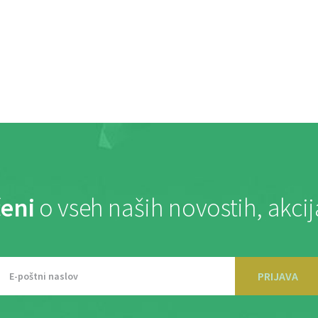
eni
o vseh naših novostih, akci
PRIJAVA