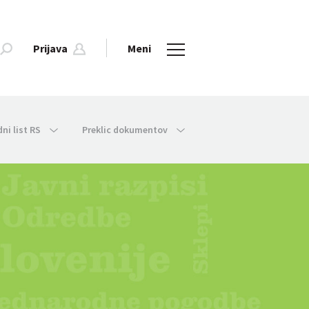
Prijava
Meni
dni list RS
Preklic dokumentov