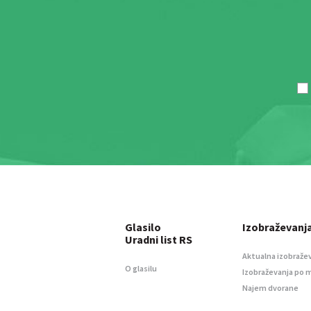
Glasilo
Izobraževanj
Uradni list RS
Aktualna izobraže
O glasilu
Izobraževanja po 
Najem dvorane