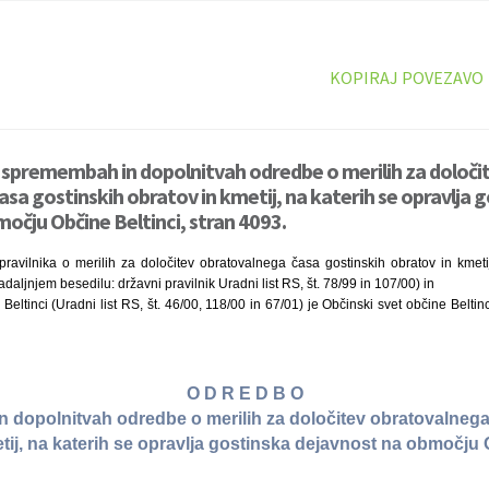
KOPIRAJ POVEZAVO
 spremembah in dopolnitvah odredbe o merilih za določi
sa gostinskih obratov in kmetij, na katerih se opravlja 
očju Občine Beltinci, stran 4093.
ravilnika o merilih za določitev obratovalnega časa gostinskih obratov in kmetij
daljnjem besedilu: državni pravilnik Uradni list RS, št. 78/99 in 107/00) in
Beltinci (Uradni list RS, št. 46/00, 118/00 in 67/01) je Občinski svet občine Beltinc
O D R E D B O
 dopolnitvah odredbe o merilih za določitev obratovalnega
tij, na katerih se opravlja gostinska dejavnost na območju 