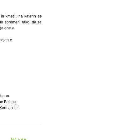
n kmetij, na katerih se
ilo spremeni tako, da se
ega dne.«
mejen.«
Župan
e Beltinci
Kerman l. r.
NA VRH