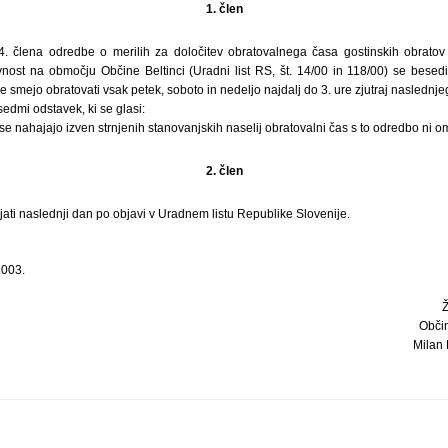
1. člen
 člena odredbe o merilih za določitev obratovalnega časa gostinskih obratov i
vnost na območju Občine Beltinci (Uradni list RS, št. 14/00 in 118/00) se besed
ke smejo obratovati vsak petek, soboto in nedeljo najdalj do 3. ure zjutraj naslednj
sedmi odstavek, ki se glasi:
 se nahajajo izven strnjenih stanovanjskih naselij obratovalni čas s to odredbo ni o
2. člen
ati naslednji dan po objavi v Uradnem listu Republike Slovenije.
2003.
Občin
Milan 