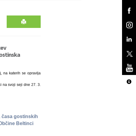
tev
gostinska
, na katerih se opravlja
i na svoji seji dne 27. 3.
 časa gostinskih
Občine Beltinci