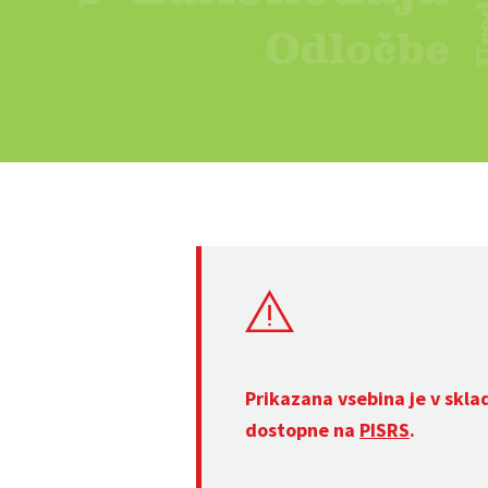
Prikazana vsebina je v skla
dostopne na
PISRS
.