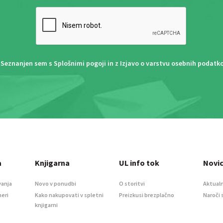
Seznanjen sem s
Splošnimi pogoji
in z
Izjavo o varstvu osebnih podatk
a
Knjigarna
UL info tok
Novi
vanja
Novo v ponudbi
O storitvi
Aktualn
meri
Kako nakupovati v spletni
Preizkusi brezplačno
Naroči 
knjigarni