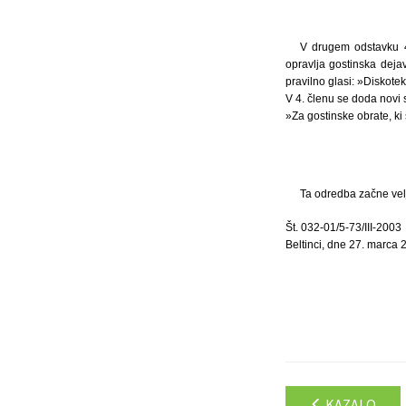
V drugem odstavku 4.
opravlja gostinska deja
pravilno glasi: »Diskote
V 4. členu se doda novi 
»Za gostinske obrate, ki
Ta odredba začne velj
Št. 032-01/5-73/III-2003
Beltinci, dne 27. marca 
KAZALO