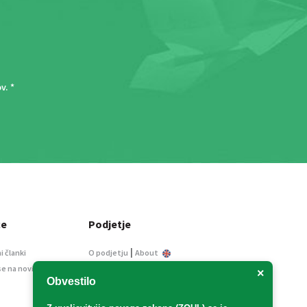
ov
. *
ce
Podjetje
|
i članki
O podjetju
About
se na novice
Kontakt
×
Obvestilo
Informacije javnega
značaja