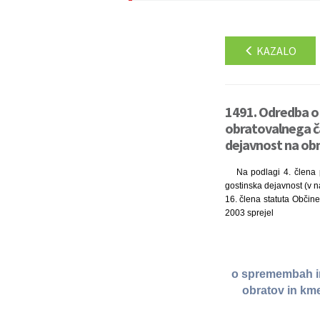
KAZALO
1491. Odredba o
obratovalnega ča
dejavnost na obm
Na podlagi 4. člena p
gostinska dejavnost (v na
16. člena statuta Občine 
2003 sprejel
o spremembah in
obratov in kme