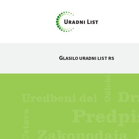
G
LASILO URADNI LIST RS