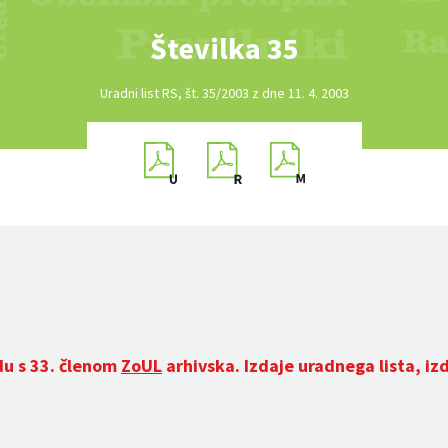
Številka 35
Uradni list RS, št. 35/2003 z dne 11. 4. 2003
du s 33. členom
ZoUL
arhivska. Izdaje uradnega lista, iz