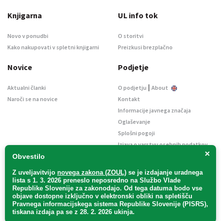
Knjigarna
UL info tok
Novo v ponudbi
O storitvi
Kako nakupovati v spletni knjigarni
Preizkusi brezplačno
Novice
Podjetje
|
Aktualni članki
O podjetju
About
Naroči se na novice
Kontakt
Informacije javnega značaja
Oglaševanje
Splošni pogoji
Izjava o varstvu osebnih podatkov
×
E-dražbe
Obvestilo
Z uveljavitvijo
novega zakona (ZOUL)
se je
izdajanje uradnega
lista s 1. 3. 2026 preneslo
neposredno
na Službo Vlade
Republike Slovenije za zakonodajo
. Od tega datuma bodo vse
objave dostopne izključno v elektronski obliki na spletišču
Pravnega informacijskega sistema Republike Slovenije (PISRS),
Uradni list d. o. o. – v likvidaciji / Vse pravice pridržane.
tiskana izdaja pa se z 28. 2. 2026 ukinja.
Pravna obvestila
/
Piškotki
/ Avtorji:
TriTim spletna agencija
v sodelovanju z