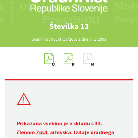
Številka 13
Uradni list RS, št. 13/2003 z dne 7. 2. 2003
Prikazana vsebina je v skladu s 33.
členom
ZoUL
arhivska. Izdaje uradnega