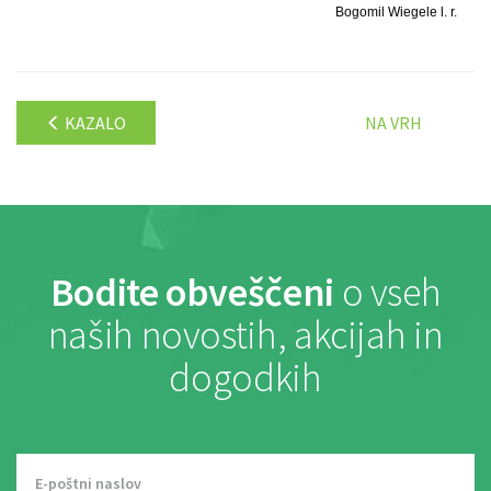
Bogomil Wiegele l. r.
KAZALO
NA VRH
Bodite obveščeni
o vseh
naših novostih, akcijah in
dogodkih