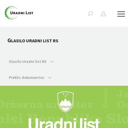
G
LASILO URADNI LIST RS
Glasilo Uradni list RS
Preklic dokumentov