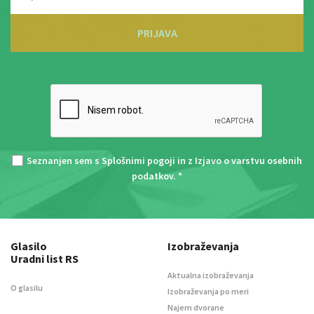
PRIJAVA
Seznanjen sem s
Splošnimi pogoji
in z
Izjavo o varstvu osebnih
podatkov
. *
Glasilo
Izobraževanja
Uradni list RS
Aktualna izobraževanja
O glasilu
Izobraževanja po meri
Najem dvorane