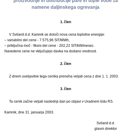
proizvodnje in distribucije pare in tople vode za
namene daljinskega ogrevanja
1. člen
V Svilanit d.d. Kamnik se določi nova cena toplotne energije:
– variabilni del cene - 7.575,96 SIT/MWh,
– priključna moč - fiksni del cene - 202,22 SIT/kW/mesec.
Navedene cene ne vključujejo davka na dodano vrednost.
2. člen
Z dnem uveljavitve tega cenika preneha veljati cena z dne 1. 1. 2003.
3. člen
Ta cenik začne veljati naslednji dan po objavi v Uradnem listu RS.
Kamnik, dne 31. januarja 2003.
Svilanit d.d.
glavni direktor