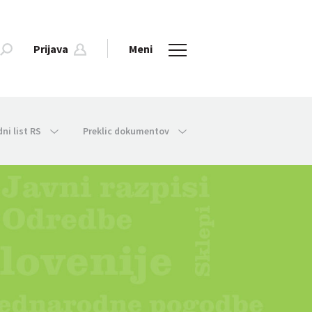
Prijava
Meni
dni list RS
Preklic dokumentov