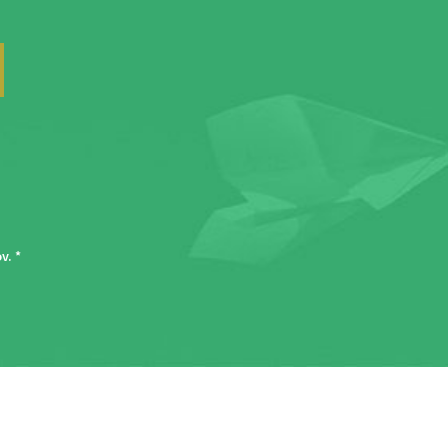
ov
. *