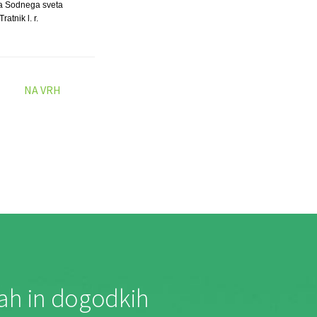
a Sodnega sveta
ratnik l. r.
NA VRH
jah in dogodkih