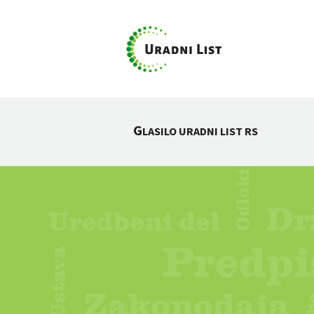
G
LASILO URADNI LIST RS