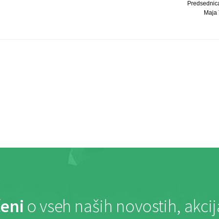
Predsednic
Maja T
eni
o vseh naših novostih, akci