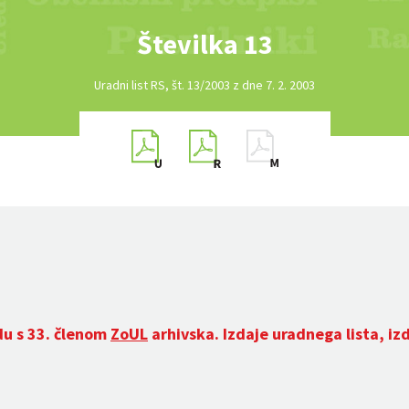
Številka 13
Uradni list RS, št. 13/2003 z dne 7. 2. 2003
du s 33. členom
ZoUL
arhivska. Izdaje uradnega lista, iz