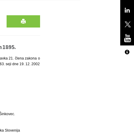
n 1895.
stavka 21. člena zakona o
 63. seji dne 19. 12. 2002
Šinkovec.
ka Slovenija