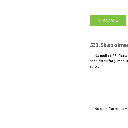
KAZALO
533. Sklep o ime
Na podlagi 28. člena 
sodniški službi (Uradni l
sprejel
Na sodniško mesto viš