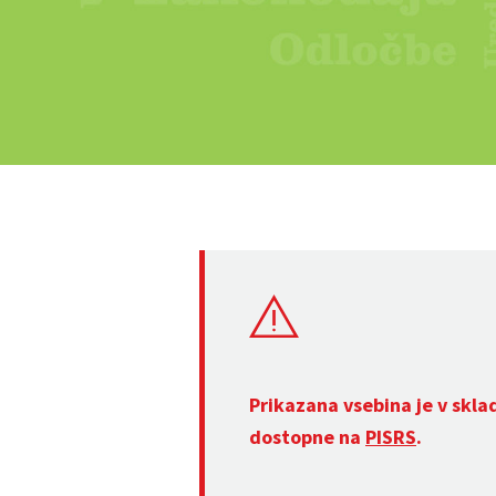
Prikazana vsebina je v skla
dostopne na
PISRS
.