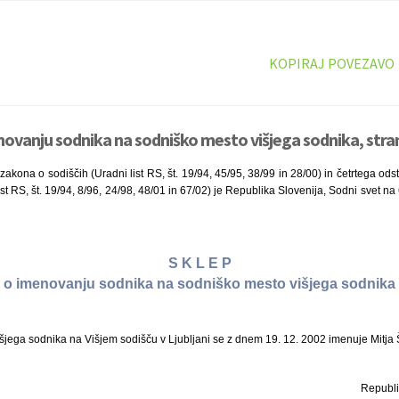
KOPIRAJ POVEZAVO
novanju sodnika na sodniško mesto višjega sodnika, stra
zakona o sodiščih (Uradni list RS, št. 19/94, 45/95, 38/99 in 28/00) in četrtega od
ist RS, št. 19/94, 8/96, 24/98, 48/01 in 67/02) je Republika Slovenija, Sodni svet na
S K L E P
o imenovanju sodnika na sodniško mesto višjega sodnika
jega sodnika na Višjem sodišču v Ljubljani se z dnem 19. 12. 2002 imenuje Mitja 
Republi