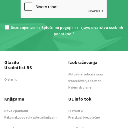
Seznanjen sem s
Splošnimi pogoji
in z
Izjavo o varstvu osebnih
podatkov
. *
Glasilo
Izobraževanja
Uradni list RS
Aktualna izobraževanja
O glasilu
Izobraževanja po meri
Najem dvorane
Knjigarna
UL info tok
Novo v ponudbi
O storitvi
Kako nakupovati v spletni knjigarni
Preizkusi brezplačno