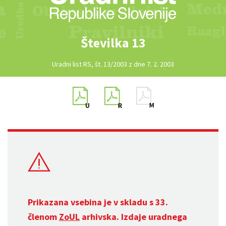
Številka 13
Uradni list RS, št. 13/2003 z dne 7. 2. 2003
Prikazana vsebina je v skladu s 33.
členom
ZoUL
arhivska. Izdaje uradnega