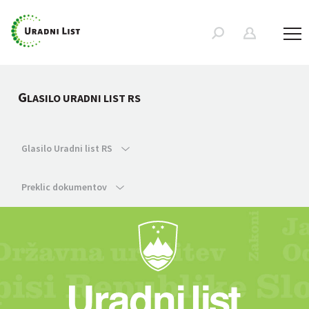
G
LASILO URADNI LIST RS
Glasilo Uradni list RS
Preklic dokumentov