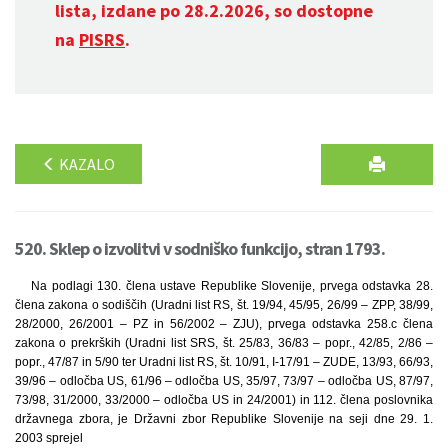
lista, izdane po 28.2.2026, so dostopne
na
PISRS
.
KAZALO
520. Sklep o izvolitvi v sodniško funkcijo, stran 1793.
Na podlagi 130. člena ustave Republike Slovenije, prvega odstavka 28.
člena zakona o sodiščih (Uradni list RS, št. 19/94, 45/95, 26/99 – ZPP, 38/99,
28/2000, 26/2001 – PZ in 56/2002 – ZJU), prvega odstavka 258.c člena
zakona o prekrških (Uradni list SRS, št. 25/83, 36/83 – popr., 42/85, 2/86 –
popr., 47/87 in 5/90 ter Uradni list RS, št. 10/91, I-17/91 – ZUDE, 13/93, 66/93,
39/96 – odločba US, 61/96 – odločba US, 35/97, 73/97 – odločba US, 87/97,
73/98, 31/2000, 33/2000 – odločba US in 24/2001) in 112. člena poslovnika
državnega zbora, je Državni zbor Republike Slovenije na seji dne 29. 1.
2003 sprejel