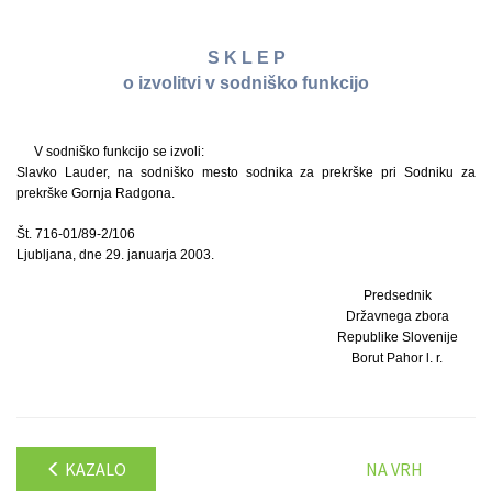
S K L E P
o izvolitvi v sodniško funkcijo
V sodniško funkcijo se izvoli:
Slavko Lauder, na sodniško mesto sodnika za prekrške pri Sodniku za
prekrške Gornja Radgona.
Št. 716-01/89-2/106
Ljubljana, dne 29. januarja 2003.
Predsednik
Državnega zbora
Republike Slovenije
Borut Pahor l. r.
KAZALO
NA VRH