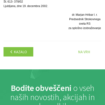
Št. 613- 378/02
Ljubljana, dne 19. decembra 2002.
dr. Marjan Hribar l. r.
Predsednik Strokovnega
sveta RS
za splošno izobraževanje
KAZALO
NA VRH
Bodite obveščeni
o vseh
naših novostih, akcijah in