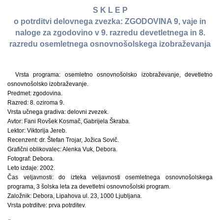
S K L E P
o potrditvi delovnega zvezka: ZGODOVINA 9, vaje in
naloge za zgodovino v 9. razredu devetletnega in 8.
razredu osemletnega osnovnošolskega izobraževanja
Vrsta programa: osemletno osnovnošolsko izobraževanje, devetletno
osnovnošolsko izobraževanje.
Predmet: zgodovina.
Razred: 8. oziroma 9.
Vrsta učnega gradiva: delovni zvezek.
Avtor: Fani Rovšek Kosmač, Gabrijela Škraba.
Lektor: Viktorija Jereb.
Recenzent: dr. Štefan Trojar, Jožica Sovič.
Grafični oblikovalec: Alenka Vuk, Debora.
Fotograf: Debora.
Leto izdaje: 2002.
Čas veljavnosti: do izteka veljavnosti osemletnega osnovnošolskega
programa, 3 šolska leta za devetletni osnovnošolski program.
Založnik: Debora, Lipahova ul. 23, 1000 Ljubljana.
Vrsta potrditve: prva potrditev.