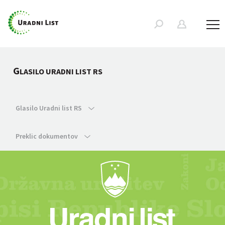
G
LASILO URADNI LIST RS
Glasilo Uradni list RS
Preklic dokumentov