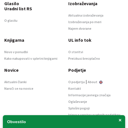
Glasilo
Izobraževanja
Uradni list RS
Aktualna izobraževanja
O glasilu
Izobraževanja po meri
Najem dvorane
Knjigarna
UL info tok
Novo v ponudbi
O storitvi
Kako nakupovati v spletni knjigarni
Preizkusi brezplačno
Novice
Podjetje
|
Aktualni članki
O podjetju
About
Naroči se na novice
Kontakt
Informacije javnega značaja
Oglaševanje
Splošni pogoji
Izjava o varstvu osebnih podatkov
×
E-dražbe
Obvestilo