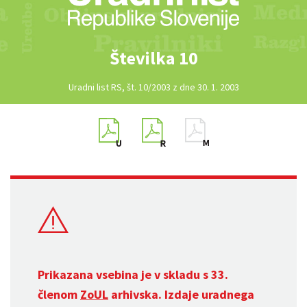
Številka 10
Uradni list RS, št. 10/2003 z dne 30. 1. 2003
Prikazana vsebina je v skladu s 33.
členom
ZoUL
arhivska. Izdaje uradnega