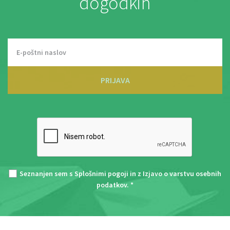
dogodkih
PRIJAVA
Seznanjen sem s
Splošnimi pogoji
in z
Izjavo o varstvu osebnih
podatkov
. *