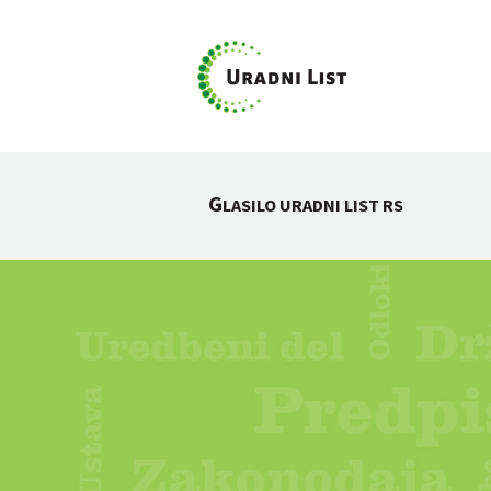
G
LASILO URADNI LIST RS