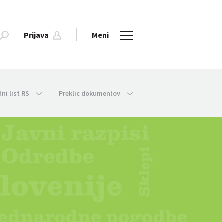
Prijava
Meni
dni list RS
Preklic dokumentov