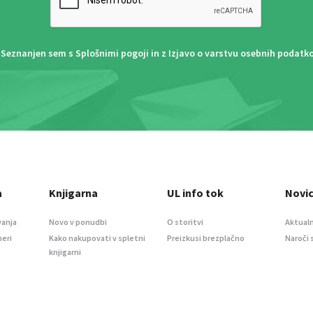
Seznanjen sem s
Splošnimi pogoji
in z
Izjavo o varstvu osebnih podatk
a
Knjigarna
UL info tok
Novi
vanja
Novo v ponudbi
O storitvi
Aktualn
meri
Kako nakupovati v spletni
Preizkusi brezplačno
Naroči 
knjigarni