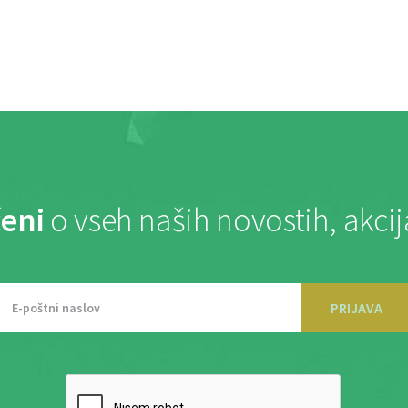
eni
o vseh naših novostih, akci
PRIJAVA