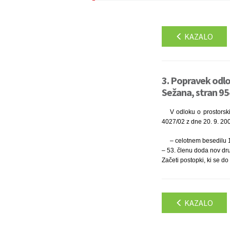
KAZALO
3. Popravek odlok
Sežana, stran 95
V odloku o prostorsk
4027/02 z dne 20. 9. 200
– celotnem besedilu 16
– 53. členu doda nov drug
Začeti postopki, ki se d
KAZALO