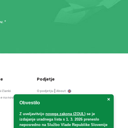
ov
. *
ce
Podjetje
|
i članki
O podjetju
About
se na novice
Kontakt
×
Obvestilo
Informacije javnega
značaja
Z uveljavitvijo
novega zakona (ZOUL)
se je
Oglaševanje
izdajanje uradnega lista s 1. 3. 2026 preneslo
Splošni pogoji
neposredno
na Službo Vlade Republike Slovenije