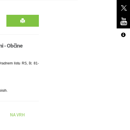
i - Občine
radnem listu RS, št. 81-
isih.
NA VRH