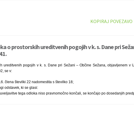
KOPIRAJ POVEZAVO
a o prostorskih ureditvenih pogojih v k. s. Dane pri Sežan
41.
ih ureditvenih pogojih v k. s. Dane pri Sežani – Občine Sežana, objavljenem v U
2, se v:
. člena številki 22 nadomestita s številko 18;
i odstavek, ki se glasi:
o uveljavitve tega odloka niso pravnomočno končali, se končajo po dosedanjih predp