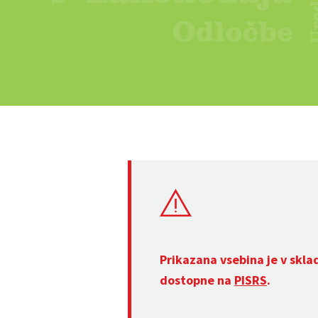
Prikazana vsebina je v skla
dostopne na
PISRS
.