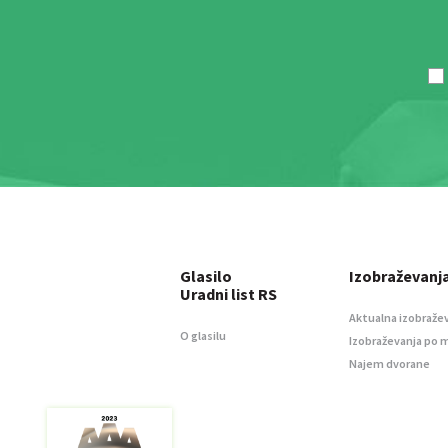
Glasilo
Izobraževanj
Uradni list RS
Aktualna izobraže
O glasilu
Izobraževanja po 
Najem dvorane