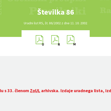
Številka 86
Uradni list RS, št. 86/2002 z dne 11. 10. 2002
du s 33. členom
ZoUL
arhivska. Izdaje uradnega lista, iz