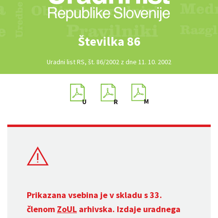
Številka 86
Uradni list RS, št. 86/2002 z dne 11. 10. 2002
Prikazana vsebina je v skladu s 33.
členom
ZoUL
arhivska. Izdaje uradnega