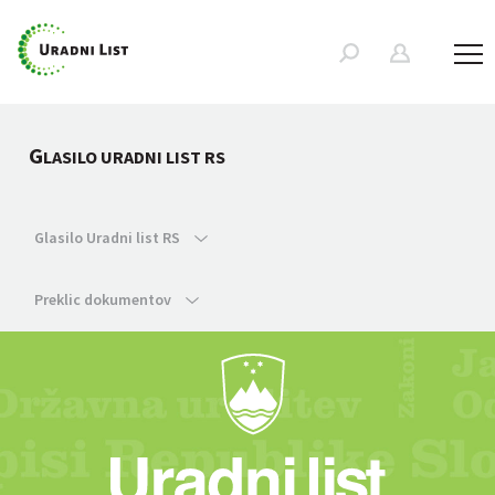
G
LASILO URADNI LIST RS
Glasilo Uradni list RS
Preklic dokumentov