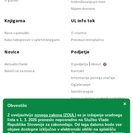
O glasilu
Izobraževanja po meri
Najem dvorane
Knjigarna
UL info tok
Novo v ponudbi
O storitvi
Kako nakupovati v spletni knjigarni
Preizkusi brezplačno
Novice
Podjetje
|
Aktualni članki
O podjetju
About
Naroči se na novice
Kontakt
Informacije javnega značaja
Oglaševanje
Splošni pogoji
Izjava o varstvu osebnih podatkov
×
E-dražbe
Obvestilo
Z uveljavitvijo
novega zakona (ZOUL)
se je
izdajanje uradnega
lista s 1. 3. 2026 preneslo
neposredno
na Službo Vlade
Republike Slovenije za zakonodajo
. Od tega datuma bodo vse
objave dostopne izključno v elektronski obliki na spletišču