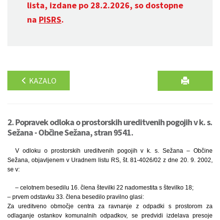
lista, izdane po 28.2.2026, so dostopne
na
PISRS
.
KAZALO
2. Popravek odloka o prostorskih ureditvenih pogojih v k. s.
Sežana - Občine Sežana, stran 9541.
V odloku o prostorskih ureditvenih pogojih v k. s. Sežana – Občine
Sežana, objavljenem v Uradnem listu RS, št. 81-4026/02 z dne 20. 9. 2002,
se v:
– celotnem besedilu 16. člena številki 22 nadomestita s številko 18;
– prvem odstavku 33. člena besedilo pravilno glasi:
Za ureditveno območje centra za ravnanje z odpadki s prostorom za
odlaganje ostankov komunalnih odpadkov, se predvidi izdelava presoje