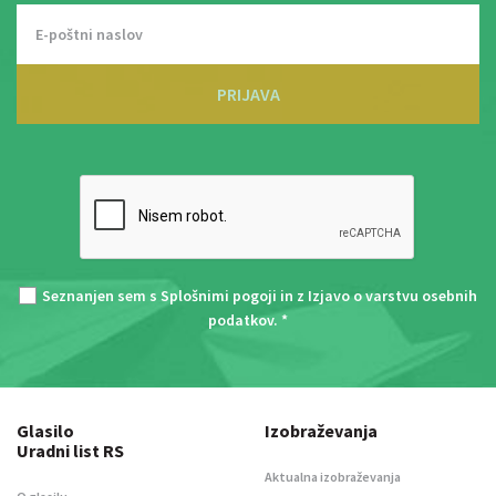
PRIJAVA
Seznanjen sem s
Splošnimi pogoji
in z
Izjavo o varstvu osebnih
podatkov
. *
Glasilo
Izobraževanja
Uradni list RS
Aktualna izobraževanja