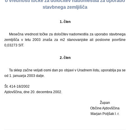
o vrednosti točke za določitev nadomestila za uporabo
stavbnega zemljišča
1. člen
Mesečna vrednost točke za določitev nadomestila za uporabo stavbnega
zemljišča v letu 2003 znaša za m2 stanovanjske ali poslovne površine
0,03273 SIT.
2. člen
Ta sklep začne veljati osmi dan po objavi v Uradnem listu, uporablja pa se
od 1. januarja 2003 dalje.
Št. 414-18/2002
Ajdovščina, dne 20. decembra 2002.
Župan
Občine Ajdovščina
Marjan Poljšak l. r.