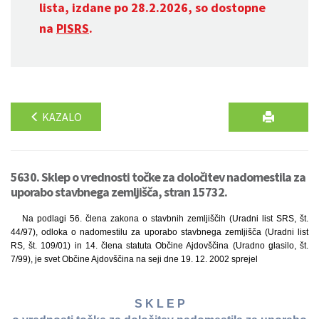
lista, izdane po 28.2.2026, so dostopne
na
PISRS
.
KAZALO
5630. Sklep o vrednosti točke za določitev nadomestila za
uporabo stavbnega zemljišča, stran 15732.
Na podlagi 56. člena zakona o stavbnih zemljiščih (Uradni list SRS, št.
44/97), odloka o nadomestilu za uporabo stavbnega zemljišča (Uradni list
RS, št. 109/01) in 14. člena statuta Občine Ajdovščina (Uradno glasilo, št.
7/99), je svet Občine Ajdovščina na seji dne 19. 12. 2002 sprejel
S K L E P