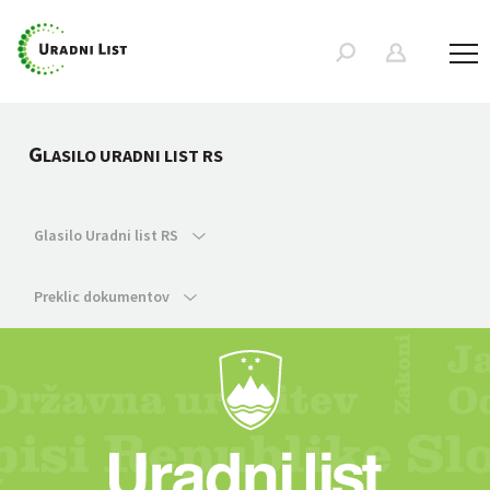
G
LASILO URADNI LIST RS
Glasilo Uradni list RS
Preklic dokumentov