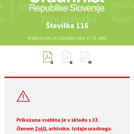
Številka 116
Uradni list RS, št. 116/2002 z dne 27. 12. 2002
Prikazana vsebina je v skladu s 33.
členom
ZoUL
arhivska. Izdaje uradnega