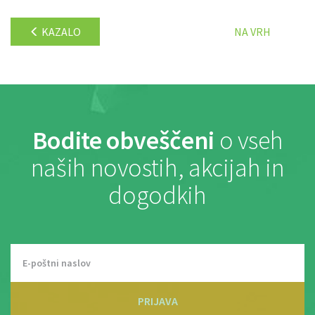
KAZALO
NA VRH
Bodite obveščeni
o vseh
naših novostih, akcijah in
dogodkih
PRIJAVA