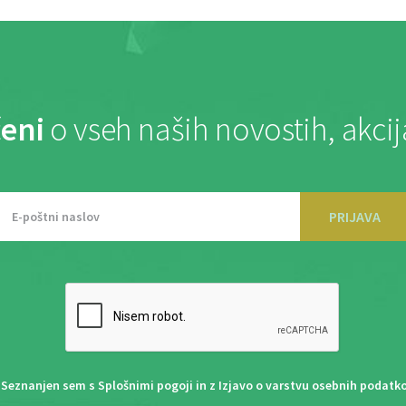
eni
o vseh naših novostih, akci
PRIJAVA
Seznanjen sem s
Splošnimi pogoji
in z
Izjavo o varstvu osebnih podatk