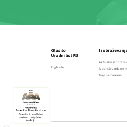
Glasilo
Izobraževanj
Uradni list RS
Aktualna izobraže
O glasilu
Izobraževanja po 
Najem dvorane