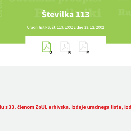
Številka 113
Uradni list RS, št. 113/2002 z dne 23. 12. 2002
du s 33. členom
ZoUL
arhivska. Izdaje uradnega lista, iz