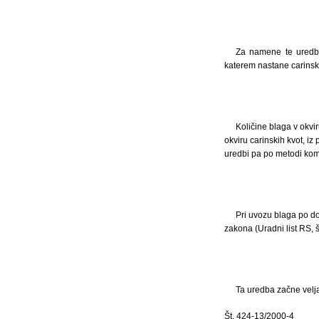
Za namene te uredbe 
katerem nastane carinski
Količine blaga v okvi
okviru carinskih kvot, iz
uredbi pa po metodi komi
Pri uvozu blaga po do
zakona (Uradni list RS, š
Ta uredba začne velja
Št. 424-13/2000-4