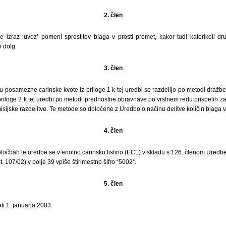
2. člen
izraz ‘uvoz’ pomeni sprostitev blaga v prosti promet, kakor tudi katerikoli dru
 dolg.
3. člen
ru posamezne carinske kvote iz priloge 1 k tej uredbi se razdelijo po metodi dražb
 priloge 2 k tej uredbi po metodi prednostne obravnave po vrstnem redu prispelih zah
sijske razdelitve. Te metode so določene z Uredbo o načinu delitve količin blaga v 
4. člen
ločbah te uredbe se v enotno carinsko listino (ECL) v skladu s 126. členom Uredb
t. 107/02) v polje 39 vpiše štirimestno šifro “5002“.
5. člen
ti 1. januarja 2003.