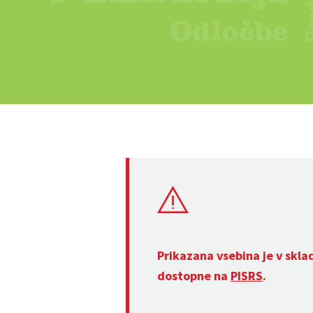
Prikazana vsebina je v skla
dostopne na
PISRS
.