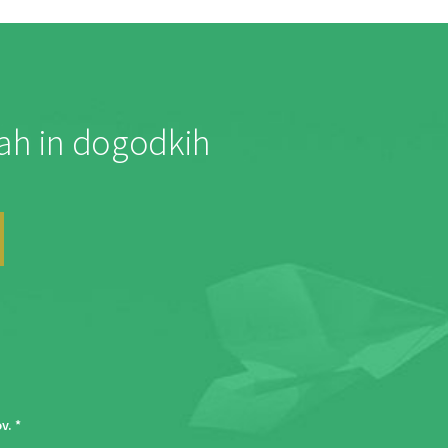
jah in dogodkih
ov
. *