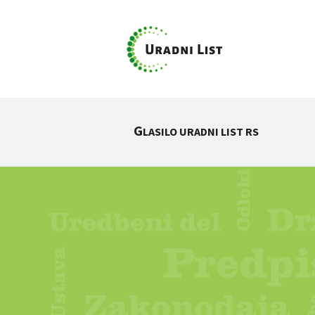
G
LASILO URADNI LIST RS