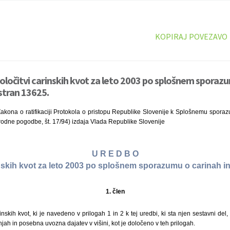
KOPIRAJ POVEZAVO
oločitvi carinskih kvot za leto 2003 po splošnem sporazu
 stran 13625.
akona o ratifikaciji Protokola o pristopu Republike Slovenije k Splošnemu sporaz
rodne pogodbe, št. 17/94) izdaja Vlada Republike Slovenije
U R E D B O
inskih kvot za leto 2003 po splošnem sporazumu o carinah in
1. člen
nskih kvot, ki je navedeno v prilogah 1 in 2 k tej uredbi, ki sta njen sestavni del
njah in posebna uvozna dajatev v višini, kot je določeno v teh prilogah.