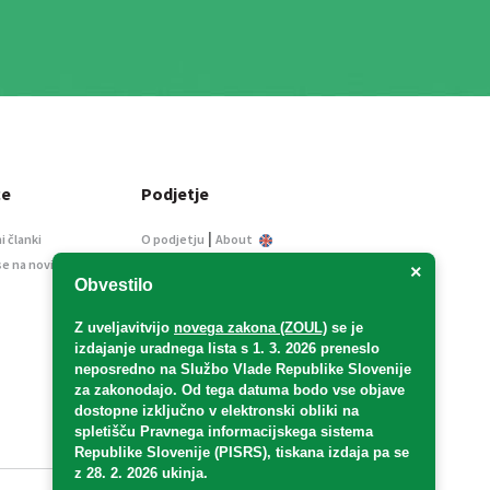
ce
Podjetje
|
i članki
O podjetju
About
se na novice
Kontakt
×
Obvestilo
Informacije javnega
značaja
Z uveljavitvijo
novega zakona (ZOUL)
se je
Oglaševanje
izdajanje uradnega lista s 1. 3. 2026 preneslo
Splošni pogoji
neposredno
na Službo Vlade Republike Slovenije
Izjava o varstvu osebnih
za zakonodajo
. Od tega datuma bodo vse objave
podatkov
dostopne izključno v elektronski obliki na
spletišču Pravnega informacijskega sistema
E-dražbe
Republike Slovenije (PISRS), tiskana izdaja pa se
z 28. 2. 2026 ukinja.