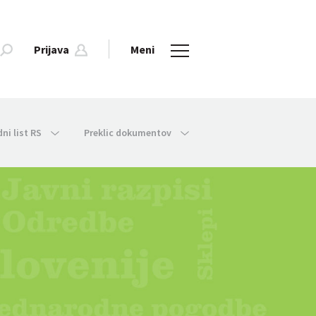
Prijava
Meni
dni list RS
Preklic dokumentov