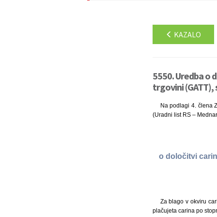
KAZALO
5550. Uredba o d
trgovini (GATT),
Na podlagi 4. člena Z
(Uradni list RS – Medna
o določitvi car
Za blago v okviru cari
plačujeta carina po stop