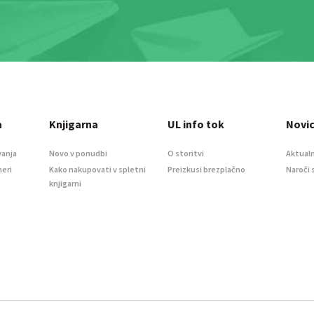
a
Knjigarna
UL info tok
Novi
vanja
Novo v ponudbi
O storitvi
Aktualn
meri
Kako nakupovati v spletni
Preizkusi brezplačno
Naroči 
knjigarni