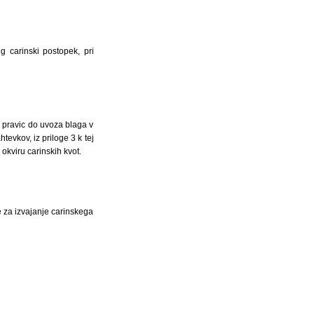
g carinski postopek, pri
e pravic do uvoza blaga v
tevkov, iz priloge 3 k tej
okviru carinskih kvot.
e za izvajanje carinskega