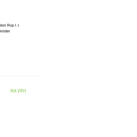
ton Rop l. r.
inister
NA VRH