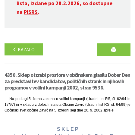
lista, izdane po 28.2.2026, so dostopne
na
PISRS
.
KAZALO
4350. Sklep o izrabi prostora v občinskem glasilu Dober Den
za predstavitev kandidatov, političnih strank in njihovih
programov v volilni kampanji 2002, stran 9536.
Na podlagi 5. člena zakona o volilni kampanji (Uradni list RS, št. 62/94 in
17/97) in v skladu z določili statuta Občine Zavrč (Uradni list RS, št. 64/99) je
Občinski svet občine Zavrč na 5. izredni seji dne 20. 9. 2002 sprejel
S K L E P