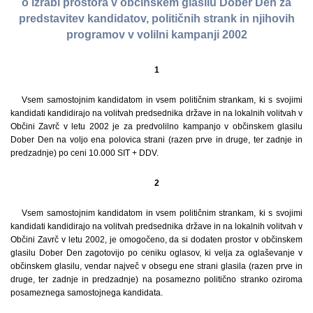
o izrabi prostora v občinskem glasilu Dober Den za
predstavitev kandidatov, političnih strank in njihovih
programov v volilni kampanji 2002
1
Vsem samostojnim kandidatom in vsem političnim strankam, ki s svojimi
kandidati kandidirajo na volitvah predsednika države in na lokalnih volitvah v
Občini Zavrč v letu 2002 je za predvolilno kampanjo v občinskem glasilu
Dober Den na voljo ena polovica strani (razen prve in druge, ter zadnje in
predzadnje) po ceni 10.000 SIT + DDV.
2
Vsem samostojnim kandidatom in vsem političnim strankam, ki s svojimi
kandidati kandidirajo na volitvah predsednika države in na lokalnih volitvah v
Občini Zavrč v letu 2002, je omogočeno, da si dodaten prostor v občinskem
glasilu Dober Den zagotovijo po ceniku oglasov, ki velja za oglaševanje v
občinskem glasilu, vendar največ v obsegu ene strani glasila (razen prve in
druge, ter zadnje in predzadnje) na posamezno politično stranko oziroma
posameznega samostojnega kandidata.