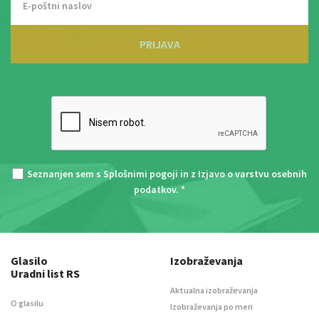
PRIJAVA
Seznanjen sem s
Splošnimi pogoji
in z
Izjavo o varstvu osebnih
podatkov
. *
Glasilo
Izobraževanja
Uradni list RS
Aktualna izobraževanja
O glasilu
Izobraževanja po meri