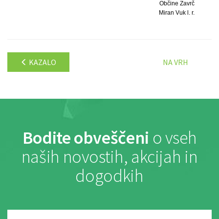
Občine Zavrč
Miran Vuk l. r.
KAZALO
NA VRH
Bodite obveščeni
o vseh
naših novostih, akcijah in
dogodkih