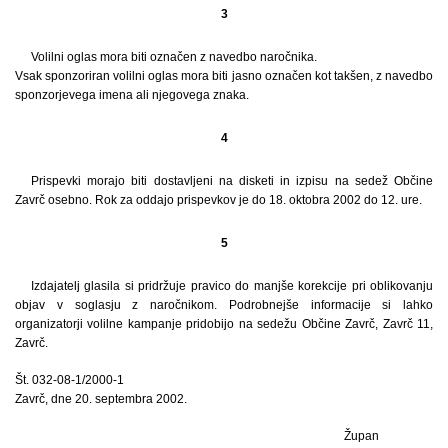
3
Volilni oglas mora biti označen z navedbo naročnika.
Vsak sponzoriran volilni oglas mora biti jasno označen kot takšen, z navedbo
sponzorjevega imena ali njegovega znaka.
4
Prispevki morajo biti dostavljeni na disketi in izpisu na sedež Občine
Zavrč osebno. Rok za oddajo prispevkov je do 18. oktobra 2002 do 12. ure.
5
Izdajatelj glasila si pridržuje pravico do manjše korekcije pri oblikovanju
objav v soglasju z naročnikom. Podrobnejše informacije si lahko
organizatorji volilne kampanje pridobijo na sedežu Občine Zavrč, Zavrč 11,
Zavrč.
Št. 032-08-1/2000-1
Zavrč, dne 20. septembra 2002.
Župan