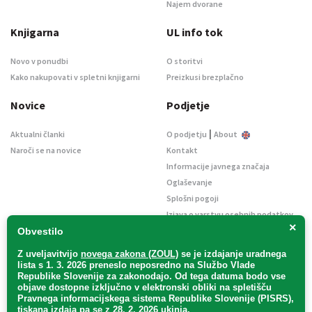
Najem dvorane
Knjigarna
UL info tok
Novo v ponudbi
O storitvi
Kako nakupovati v spletni knjigarni
Preizkusi brezplačno
Novice
Podjetje
|
Aktualni članki
O podjetju
About
Naroči se na novice
Kontakt
Informacije javnega značaja
Oglaševanje
Splošni pogoji
Izjava o varstvu osebnih podatkov
×
E-dražbe
Obvestilo
Z uveljavitvijo
novega zakona (ZOUL)
se je
izdajanje uradnega
lista s 1. 3. 2026 preneslo
neposredno
na Službo Vlade
Republike Slovenije za zakonodajo
. Od tega datuma bodo vse
objave dostopne izključno v elektronski obliki na spletišču
Pravnega informacijskega sistema Republike Slovenije (PISRS),
Uradni list d. o. o. – v likvidaciji / Vse pravice pridržane.
tiskana izdaja pa se z 28. 2. 2026 ukinja.