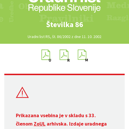
Številka 86
Uradni list RS, št. 86/2002 z dne 11. 10. 2002
Prikazana vsebina je v skladu s 33.
členom
ZoUL
arhivska. Izdaje uradnega