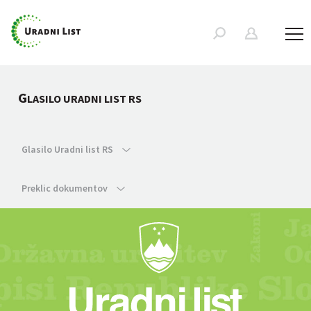
G
LASILO URADNI LIST RS
Glasilo Uradni list RS
Preklic dokumentov