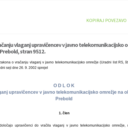
KOPIRAJ POVEZAVO
ačanju vlaganj upravičencev v javno telekomunikacijsko 
rebold, stran 9512.
akona o vračanju vlaganj v javno telekomunikacijsko omrežje (Uradni list RS, št.
dni seji dne 26. 9. 2002 sprejel
O D L O K
ganj upravičencev v javno telekomunikacijsko omrežje na 
Prebold
1. člen
ločajo upravičenci do vračila vlaganj v javno telekomunikacijsko omrežje,