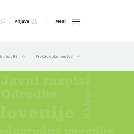
Prijava
Meni
dni list RS
Preklic dokumentov