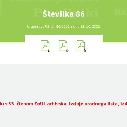
Številka 86
Uradni list RS, št. 86/2002 z dne 11. 10. 2002
du s 33. členom
ZoUL
arhivska. Izdaje uradnega lista, iz