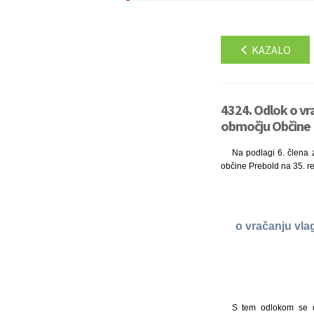
KAZALO
4324. Odlok o vr
območju Občine P
Na podlagi 6. člena z
občine Prebold na 35. re
o vračanju vla
S tem odlokom se do