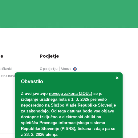
ce
Podjetje
|
i članki
O podjetju
About
se na novice
Kontakt
×
Obvestilo
Informacije javnega
značaja
Z uveljavitvijo
novega zakona (ZOUL)
se je
Oglaševanje
izdajanje uradnega lista s 1. 3. 2026 preneslo
Splošni pogoji
neposredno
na Službo Vlade Republike Slovenije
Izjava o varstvu osebnih
za zakonodajo
. Od tega datuma bodo vse objave
podatkov
dostopne izključno v elektronski obliki na
spletišču Pravnega informacijskega sistema
E-dražbe
Republike Slovenije (PISRS), tiskana izdaja pa se
z 28. 2. 2026 ukinja.