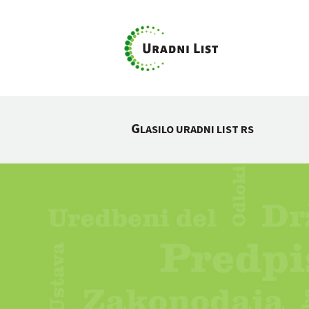
G
LASILO URADNI LIST RS