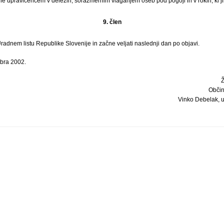
vrne upravičencem v deležih, sorazmernim vlaganjem oseb pod pogoji in v rokih, ki j
9. člen
Uradnem listu Republike Slovenije in začne veljati naslednji dan po objavi.
bra 2002.
Občin
Vinko Debelak, univ