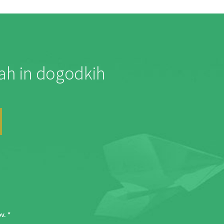
jah in dogodkih
ov
. *