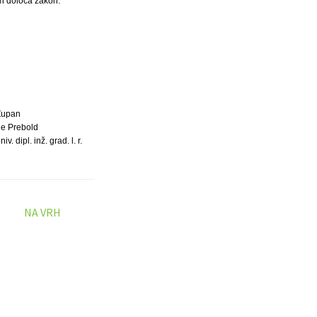
ih določa zakon.
Župan
e Prebold
. dipl. inž. grad. l. r.
NA VRH