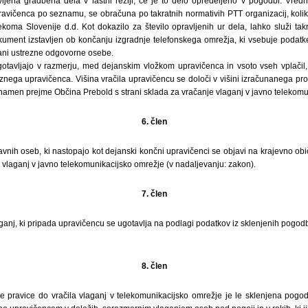
ljena gradbena dela v lastni režiji, če je to delo opredeljeno v pogodbi. Vredn
ravičenca po seznamu, se obračuna po takratnih normativih PTT organizacij, koliko
ekoma Slovenije d.d. Kot dokazilo za število opravljenih ur dela, lahko služi tak
kument izstavljen ob končanju izgradnje telefonskega omrežja, ki vsebuje podatke
rani ustrezne odgovorne osebe.
otavljajo v razmerju, med dejanskim vložkom upravičenca in vsoto vseh vplačil
nega upravičenca. Višina vračila upravičencu se določi v višini izračunanega pro
ta namen prejme Občina Prebold s strani sklada za vračanje vlaganj v javno telekom
6. člen
avnih oseb, ki nastopajo kot dejanski končni upravičenci se objavi na krajevno običa
vlaganj v javno telekomunikacijsko omrežje (v nadaljevanju: zakon).
7. člen
anj, ki pripada upravičencu se ugotavlja na podlagi podatkov iz sklenjenih pogod
8. člen
 pravice do vračila vlaganj v telekomunikacijsko omrežje je le sklenjena pogo