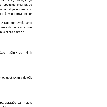
ost lastnega dela, ki ga
r obstajajo, sicer pa po
ratno zaključno finančno
 o številu opravljenih ur
, iz katerega izračunamo
centa vlaganja od višine
unikacijsko omrežje.
jen način v rokih, ki jih
b, ob upoštevanju določb
dba upravičenca. Prejeto