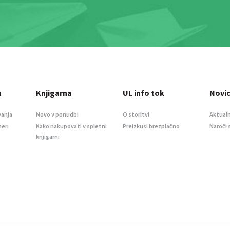
a
Knjigarna
UL info tok
Novi
vanja
Novo v ponudbi
O storitvi
Aktualn
meri
Kako nakupovati v spletni
Preizkusi brezplačno
Naroči 
knjigarni