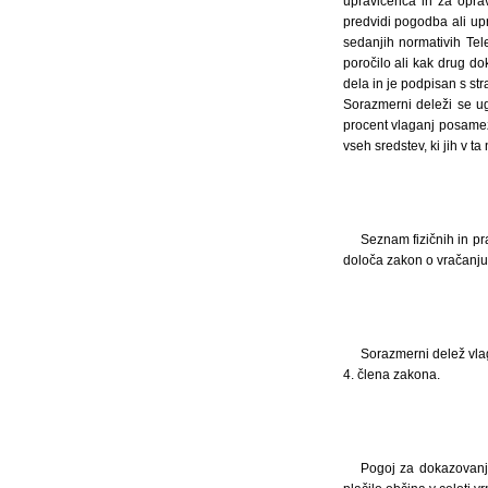
upravičenca in za oprav
predvidi pogodba ali up
sedanjih normativih Tel
poročilo ali kak drug do
dela in je podpisan s st
Sorazmerni deleži se ug
procent vlaganj posamez
vseh sredstev, ki jih v 
Seznam fizičnih in pr
določa zakon o vračanju 
Sorazmerni delež vlag
4. člena zakona.
Pogoj za dokazovanje