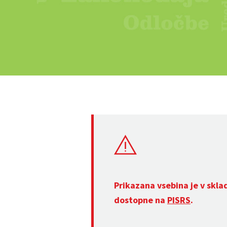
Prikazana vsebina je v skla
dostopne na
PISRS
.