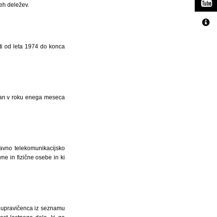
teh deležev.
ti od leta 1974 do konca
pan v roku enega meseca
javno telekomunikacijsko
ne in fizične osebe in ki
i upravičenca iz seznamu