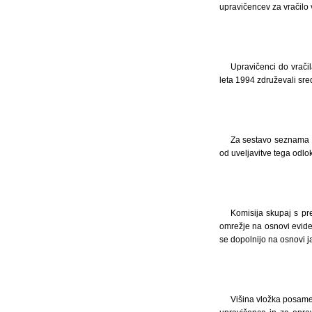
upravičencev za vračilo 
Upravičenci do vrači
leta 1994 združevali sre
Za sestavo seznama u
od uveljavitve tega odlo
Komisija skupaj s pr
omrežje na osnovi eviden
se dopolnijo na osnovi j
Višina vložka posame