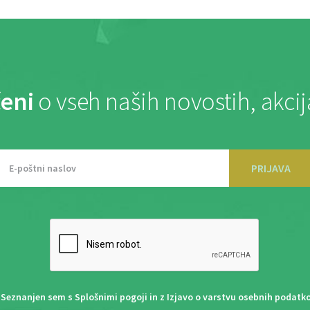
eni
o vseh naših novostih, akci
PRIJAVA
Seznanjen sem s
Splošnimi pogoji
in z
Izjavo o varstvu osebnih podatk