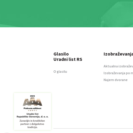
Glasilo
Izobraževanj
Uradni list RS
Aktualna izobraže
O glasilu
Izobraževanja po 
Najem dvorane