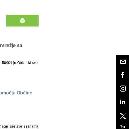
omrežje na
 58/02) je Občinski svet
območju Občine
 način sestave seznama