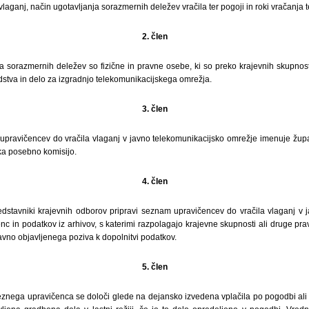
vlaganj, način ugotavljanja sorazmernih deležev vračila ter pogoji in roki vračanja 
2. člen
la sorazmernih deležev so fizične in pravne osebe, ki so preko krajevnih skupnos
dstva in delo za izgradnjo telekomunikacijskega omrežja.
3. člen
pravičencev do vračila vlaganj v javno telekomunikacijsko omrežje imenuje žu
ka posebno komisijo.
4. člen
edstavniki krajevnih odborov pripravi seznam upravičencev do vračila vlaganj v 
c in podatkov iz arhivov, s katerimi razpolagajo krajevne skupnosti ali druge prav
avno objavljenega poziva k dopolnitvi podatkov.
5. člen
znega upravičenca se določi glede na dejansko izvedena vplačila po pogodbi al