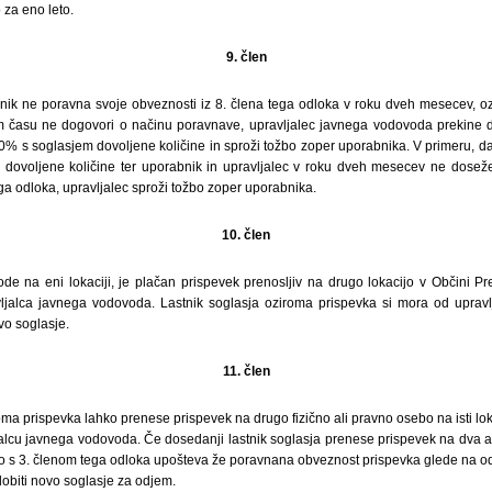
za eno leto.
9. člen
nik ne poravna svoje obveznosti iz 8. člena tega odloka v roku dveh mesecev, o
 času ne dogovori o načinu poravnave, upravljalec javnega vodovoda prekine d
0% s soglasjem dovoljene količine in sproži tožbo zoper uporabnika. V primeru, d
dovoljene količine ter uporabnik in upravljalec v roku dveh mesecev ne doseže
ega odloka, upravljalec sproži tožbo zoper uporabnika.
10. člen
de na eni lokaciji, je plačan prispevek prenosljiv na drugo lokacijo v Občini P
vljalca javnega vodovoda. Lastnik soglasja oziroma prispevka si mora od uprav
vo soglasje.
11. člen
oma prispevka lahko prenese prispevek na drugo fizično ali pravno osebo na isti loka
ljalcu javnega vodovoda. Če dosedanji lastnik soglasja prenese prispevek na dva a
adno s 3. členom tega odloka upošteva že poravnana obveznost prispevka glede na 
dobiti novo soglasje za odjem.