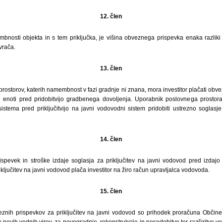
12. člen
nosti objekta in s tem priključka, je višina obveznega prispevka enaka razliki
vrača.
13. člen
 prostorov, katerih namembnost v fazi gradnje ni znana, mora investitor plačati obv
enoti pred pridobitvijo gradbenega dovoljenja. Uporabnik poslovnega prostora 
tema pred priključitvijo na javni vodovodni sistem pridobiti ustrezno soglasje
14. člen
prispevek in stroške izdaje soglasja za priključitev na javni vodovod pred izdaj
ključitev na javni vodovod plača investitor na žiro račun upravljalca vodovoda.
15. člen
znih prispevkov za priključitev na javni vodovod so prihodek proračuna Občine
v novih vodnih virov, za novogradnje, rekonstrukcije in posodobitve ter razširitve 