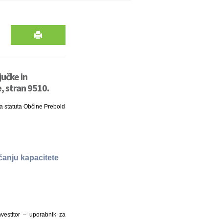
jučke in
, stran 9510.
na statuta Občine Prebold
ečanju kapacitete
nvestitor – uporabnik za