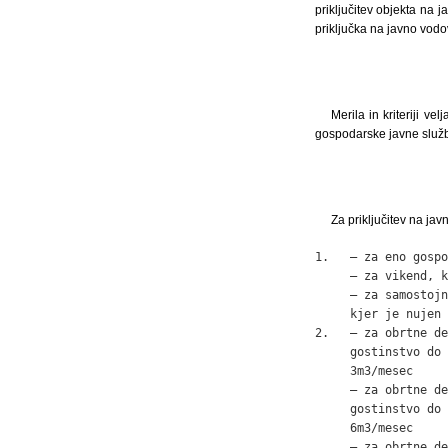
priključitev objekta na 
priključka na javno vod
Merila in kriteriji v
gospodarske javne služ
Za priključitev na ja
1.   – za eno gospo
     – za vikend, k
     – za samostojn
     kjer je nujen 
2.   – za obrtne de
     gostinstvo do 
     3m3/mesec     
     – za obrtne de
     gostinstvo do 
     6m3/mesec     
     – za obrtne de