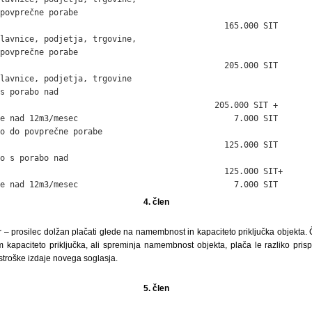
povprečne porabe

                                              165.000 SIT

lavnice, podjetja, trgovine,

povprečne porabe

                                              205.000 SIT

lavnice, podjetja, trgovine

s porabo nad

                                            205.000 SIT +

e nad 12m3/mesec                                7.000 SIT

o do povprečne porabe

                                              125.000 SIT

o s porabo nad

                                              125.000 SIT+

e nad 12m3/mesec                                7.000 SIT
4. člen
or – prosilec dolžan plačati glede na namembnost in kapaciteto priključka objekta. 
m kapaciteto priključka, ali spreminja namembnost objekta, plača le razliko pri
 stroške izdaje novega soglasja.
5. člen