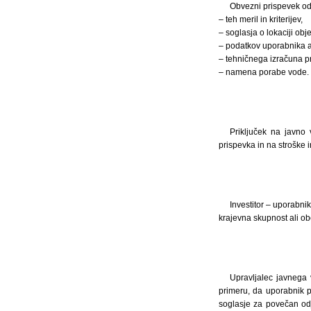
Obvezni prispevek od
– teh meril in kriterijev,
– soglasja o lokaciji obje
– podatkov uporabnika ali
– tehničnega izračuna pr
– namena porabe vode.
Priključek na javno
prispevka in na stroške i
Investitor – uporabni
krajevna skupnost ali ob
Upravljalec javnega
primeru, da uporabnik 
soglasje za povečan odj