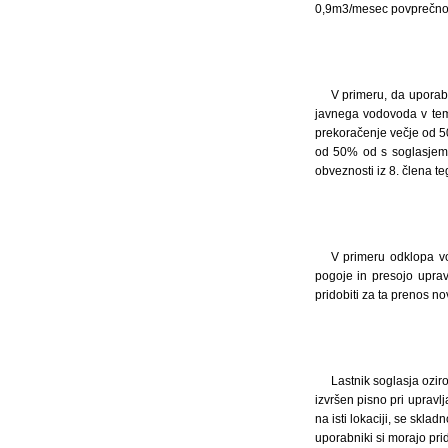
0,9m3/mesec povprečno 
V primeru, da uporab
javnega vodovoda v tem
prekoračenje večje od 5
od 50% od s soglasjem 
obveznosti iz 8. člena t
V primeru odklopa vo
pogoje in presojo upra
pridobiti za ta prenos no
Lastnik soglasja ozir
izvršen pisno pri uprav
na isti lokaciji, se skl
uporabniki si morajo pri