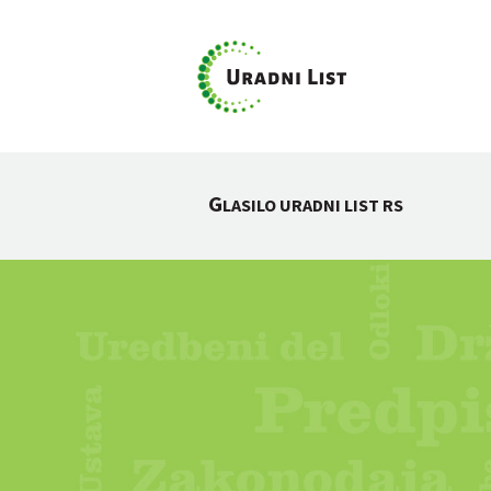
G
LASILO URADNI LIST RS