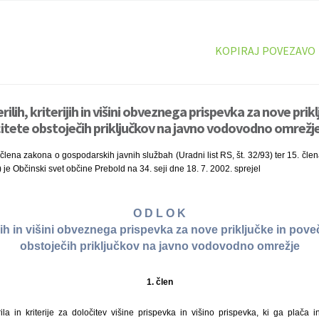
KOPIRAJ POVEZAVO
ilih, kriterijih in višini obveznega prispevka za nove prikl
tete obstoječih priključkov na javno vodovodno omrežje
 člena zakona o gospodarskih javnih službah (Uradni list RS, št. 32/93) ter 15. čle
9) je Občinski svet občine Prebold na 34. seji dne 18. 7. 2002. sprejel
O D L O K
rijih in višini obveznega prispevka za nove priključke in pov
obstoječih priključkov na javno vodovodno omrežje
1. člen
la in kriterije za določitev višine prispevka in višino prispevka, ki ga plača i