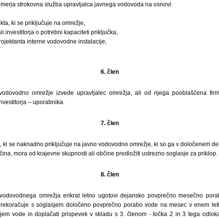
merja strokovna služba upravljalca javnega vodovoda na osnovi:
kta, ki se priključuje na omrežje,
 investitorja o potrebni kapaciteti priključka,
ojektanta interne vodovodne instalacije,
6. člen
 vodovodno omrežje izvede upravljalec omrežja, ali od njega pooblaščena fi
nvestitorja – uporabnika.
7. člen
k, ki se naknadno priključuje na javno vodovodno omrežje, ki so ga v določenem del
čina, mora od krajevne skupnosti ali občine predložiti ustrezno soglasje za priklop.
8. člen
 vodovodnega omrežja enkrat letno ugotovi dejansko povprečno mesečno pora
prekoračuje s soglasjem določeno povprečno porabo vode na mesec v enem letu,
em vode in doplačati prispevek v skladu s 3. členom - točka 2 in 3 tega odlok