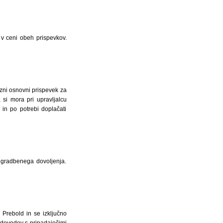
 v ceni obeh prispevkov.
ezni osnovni prispevek za
si mora pri upravljalcu
 in po potrebi doplačati
o gradbenega dovoljenja.
 Prebold in se izključno
vodovodov s pripadajočimi