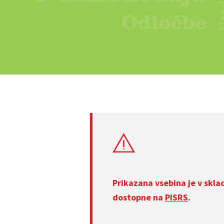
Prikazana vsebina je v skla
dostopne na
PISRS
.