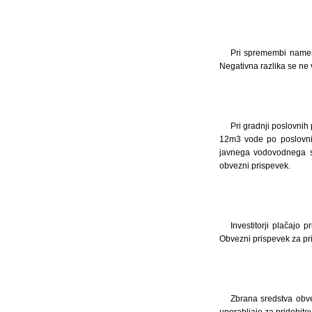
Pri spremembi namemb
Negativna razlika se ne 
Pri gradnji poslovnih
12m3 vode po poslovni 
javnega vodovodnega sis
obvezni prispevek.
Investitorji plačajo 
Obvezni prispevek za pri
Zbrana sredstva obve
uporabljajo za pridobite