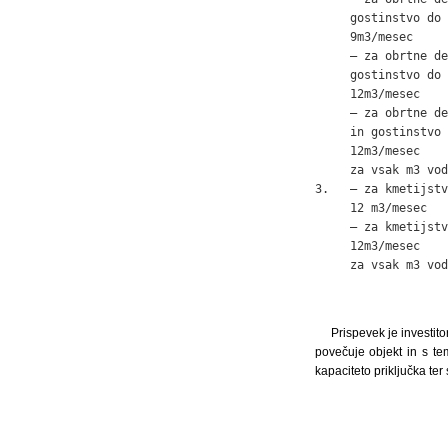
     gostinstvo do 
     9m3/mesec     
     – za obrtne de
     gostinstvo do 
     12m3/mesec    
     – za obrtne de
     in gostinstvo 
     12m3/mesec    
     za vsak m3 vod
3.   – za kmetijstv
     12 m3/mesec   
     – za kmetijstv
     12m3/mesec    
     za vsak m3 vod
Prispevek je investit
povečuje objekt in s te
kapaciteto priključka ter