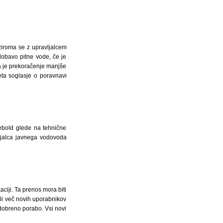
ziroma se z upravljalcem
obavo pitne vode, če je
a je prekoračenje manjše
ta soglasje o poravnavi
rebold glede na tehnične
ljalca javnega vodovoda
ciji. Ta prenos mora biti
li več novih uporabnikov
odobreno porabo. Vsi novi