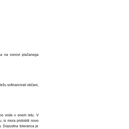
rma na osnovi plačanega
ežu sofinancirali občani,
bo vode v enem letu. V
 si mora pridobiti novo
a. Dopustna toleranca je