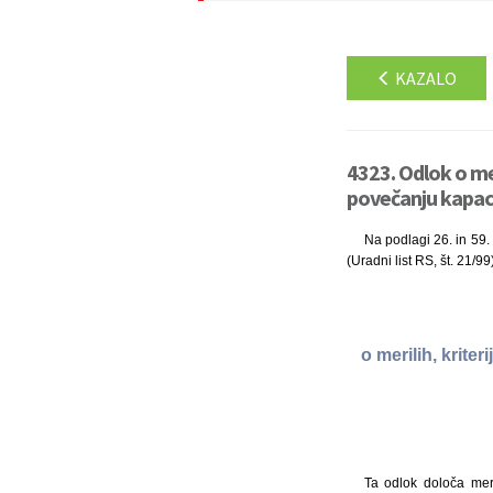
KAZALO
4323. Odlok o mer
povečanju kapaci
Na podlagi 26. in 59.
(Uradni list RS, št. 21/9
o merilih, krite
Ta odlok določa meri