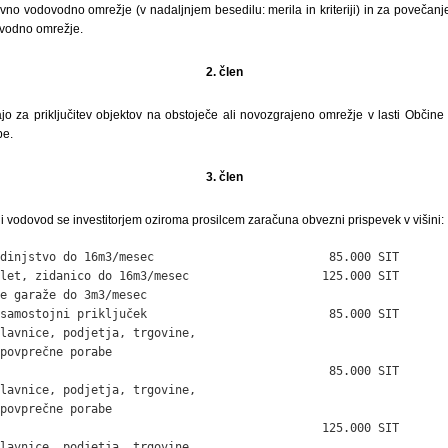
javno vodovodno omrežje (v nadaljnjem besedilu: merila in kriteriji) in za povečan
ovodno omrežje.
2. člen
eljajo za priključitev objektov na obstoječe ali novozgrajeno omrežje v lasti Občine
be.
3. člen
vni vodovod se investitorjem oziroma prosilcem zaračuna obvezni prispevek v višini:
dinjstvo do 16m3/mesec                         85.000 SIT

let, zidanico do 16m3/mesec                   125.000 SIT

e garaže do 3m3/mesec

samostojni priključek                          85.000 SIT

lavnice, podjetja, trgovine,

povprečne porabe

                                               85.000 SIT

lavnice, podjetja, trgovine,

povprečne porabe

                                              125.000 SIT

lavnice, podjetja, trgovine,
