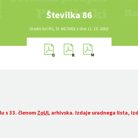
Številka 86
Uradni list RS, št. 86/2002 z dne 11. 10. 2002
du s 33. členom
ZoUL
arhivska. Izdaje uradnega lista, iz