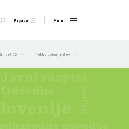
Prijava
Meni
dni list RS
Preklic dokumentov