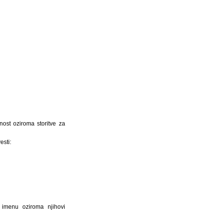
nost oziroma storitve za
esti:
m imenu oziroma njihovi