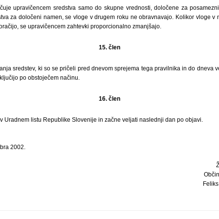
lačuje upravičencem sredstva samo do skupne vrednosti, določene za posamez
dstva za določeni namen, se vloge v drugem roku ne obravnavajo. Kolikor vloge v 
račijo, se upravičencem zahtevki proporcionalno zmanjšajo.
15. člen
anja sredstev, ki so se pričeli pred dnevom sprejema tega pravilnika in do dneva ve
aključijo po obstoječem načinu.
16. člen
 v Uradnem listu Republike Slovenije in začne veljati naslednji dan po objavi.
mbra 2002.
Občin
Feliks