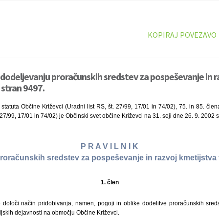
KOPIRAJ POVEZAVO
o dodeljevanju proračunskih sredstev za pospeševanje in 
, stran 9497.
statuta Občine Križevci (Uradni list RS, št. 27/99, 17/01 in 74/02), 75. in 85. čl
. 27/99, 17/01 in 74/02) je Občinski svet občine Križevci na 31. seji dne 26. 9. 2002 s
P R A V I L N I K
roračunskih sredstev za pospeševanje in razvoj kmetijstva 
1. člen
 določi način pridobivanja, namen, pogoji in oblike dodelitve proračunskih sre
tijskih dejavnosti na območju Občine Križevci.