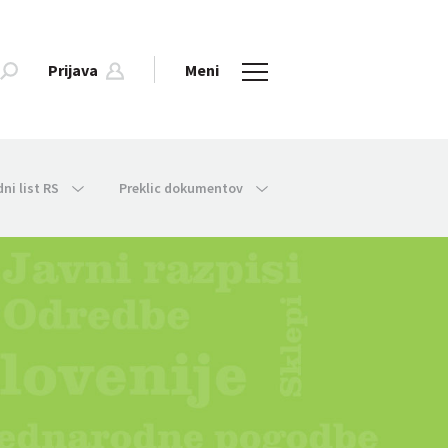
Prijava
Meni
dni list RS
Preklic dokumentov