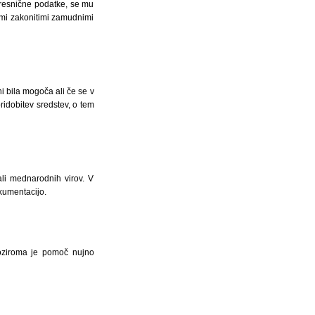
neresnične podatke, se mu
imi zakonitimi zamudnimi
i bila mogoča ali če se v
idobitev sredstev, o tem
li mednarodnih virov. V
okumentacijo.
 oziroma je pomoč nujno