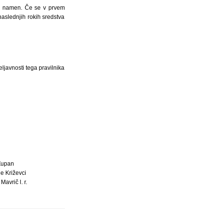
ni namen. Če se v prvem
naslednjih rokih sredstva
ljavnosti tega pravilnika
Župan
e Križevci
 Mavrič l. r.