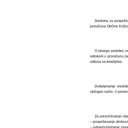
Sredstva za pospeševa
proračuna Občine Križev
O obsegu sredstev, vr
odlokom o proračunu za 
odbora za kmetijstvo.
Dodeljevanje sredste
običajen način. V primeri
Za uresničevanje cilj
– pospeševanje strokovn
– subvencioniranje zavar