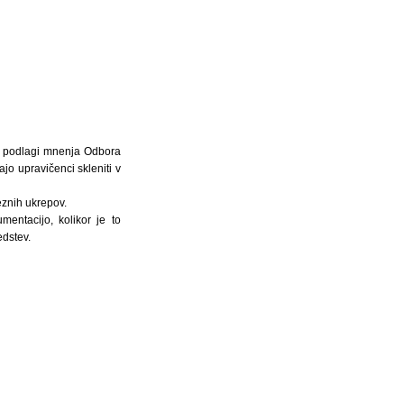
Na podlagi mnenja Odbora
jo upravičenci skleniti v
eznih ukrepov.
entacijo, kolikor je to
edstev.