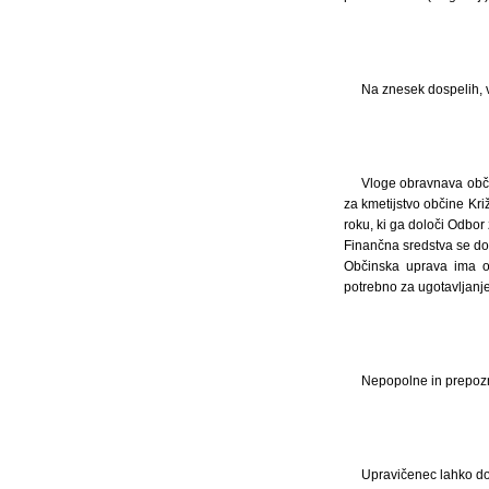
Na znesek dospelih, v
Vloge obravnava obči
za kmetijstvo občine Kri
roku, ki ga določi Odbor 
Finančna sredstva se dod
Občinska uprava ima od
potrebno za ugotavljanje
Nepopolne in prepozn
Upravičenec lahko do