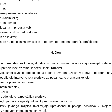
aprav;
rme;
vene preventive v čebelarstvu;
rav in telic;
anja govedi;
evanja in pripusta kobil;
 semena bikov melioratorjev;
nih dosevkov;
mere na posojila za investicije in obnovo opreme na področju prašičereje.
6. člen
čnih sredstev so kmetje, društva in zveze društev, ki opravljajo kmetijsko dejav
o prebivališče oziroma sedež v Občini Križevci.
ju kmetijstva se dodeljujejo na podlagi javnega razpisa. V objavi je potrebno nav
odeljujejo intervencijska sredstva za posamezno proračunsko leto,
dstev za posamezen namen,
ntnih sredstev,
razpis,
 dodeljujejo razpoložljiva sredstva,
 ki jo mora vlagatelj priložiti k predpisanem obrazcu.
dstev javnega razpisa uveljavljajo upravičenci iz prvega odstavka v svoje
) v njihovem imenu in za njihov račun.