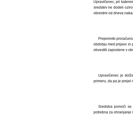
Upravičenec, pri katerem
sredstev ne dodeli ozir
obrestmi od dneva nakaz
Prejemniki proračunsk
obdobju med prijavo in 
obvestiti zaposlene v obč
Upravičenec je dolža
primeru, da pa je prejel 
Sredstva pomoči se 
potrebna za ohranjanje s