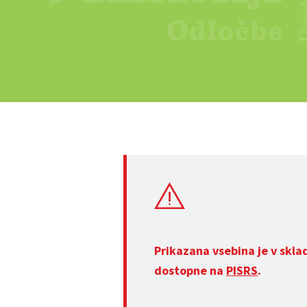
Prikazana vsebina je v skla
dostopne na
PISRS
.