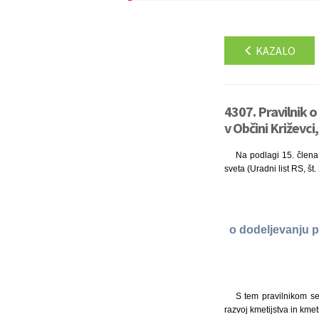
KAZALO
4307. Pravilnik 
v Občini Križevci
Na podlagi 15. člena 
sveta (Uradni list RS, št
o dodeljevanju p
S tem pravilnikom se
razvoj kmetijstva in kme