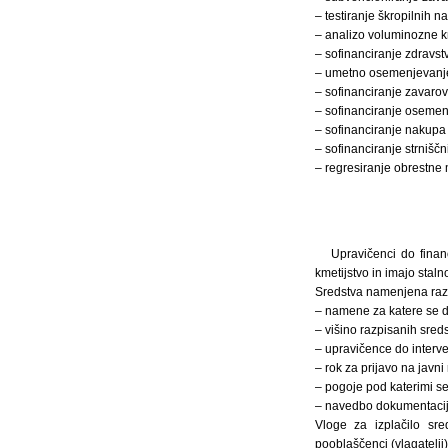
– testiranje škropilnih n
– analizo voluminozne k
– sofinanciranje zdravst
– umetno osemenjevanje k
– sofinanciranje zavarov
– sofinanciranje osemenj
– sofinanciranje nakupa
– sofinanciranje strnišč
– regresiranje obrestne 
Upravičenci do finan
kmetijstvo in imajo staln
Sredstva namenjena razvo
– namene za katere se d
– višino razpisanih sre
– upravičence do interve
– rok za prijavo na javni 
– pogoje pod katerimi se
– navedbo dokumentacije,
Vloge za izplačilo sre
pooblaščenci (vlagatelji