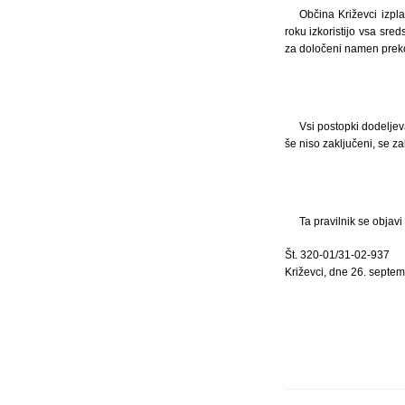
Občina Križevci izp
roku izkoristijo vsa sre
za določeni namen preko
Vsi postopki dodeljev
še niso zaključeni, se z
Ta pravilnik se objavi
Št. 320-01/31-02-937
Križevci, dne 26. septe