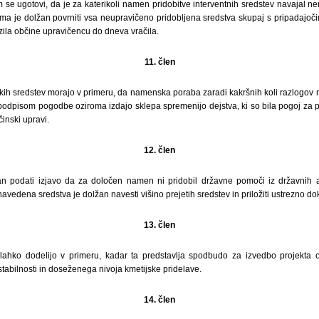
 se ugotovi, da je za katerikoli namen pridobitve interventnih sredstev navajal 
oma je dolžan povrniti vsa neupravičeno pridobljena sredstva skupaj s pripadajoč
ila občine upravičencu do dneva vračila.
11. člen
ih sredstev morajo v primeru, da namenska poraba zaradi kakršnih koli razlogov n
podpisom pogodbe oziroma izdajo sklepa spremenijo dejstva, ki so bila pogoj za pr
inski upravi.
12. člen
n podati izjavo da za določen namen ni pridobil državne pomoči iz državnih a
navedena sredstva je dolžan navesti višino prejetih sredstev in priložiti ustrezno d
13. člen
lahko dodelijo v primeru, kadar ta predstavlja spodbudo za izvedbo projekta
tabilnosti in doseženega nivoja kmetijske pridelave.
14. člen