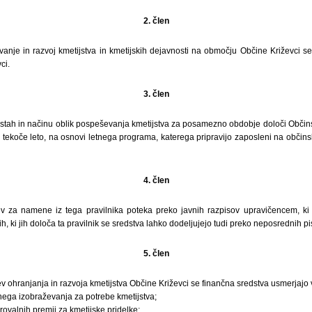
2. člen
nje in razvoj kmetijstva in kmetijskih dejavnosti na območju Občine Križevci se 
ci.
3. člen
stah in načinu oblik pospeševanja kmetijstva za posamezno obdobje določi Občinsk
tekoče leto, na osnovi letnega programa, katerega pripravijo zaposleni na občins
4. člen
v za namene iz tega pravilnika poteka preko javnih razpisov upravičencem, ki 
h, ki jih določa ta pravilnik se sredstva lahko dodeljujejo tudi preko neposrednih pi
5. člen
ev ohranjanja in razvoja kmetijstva Občine Križevci se finančna sredstva usmerjajo 
ega izobraževanja za potrebe kmetijstva;
ovalnih premij za kmetijske pridelke;