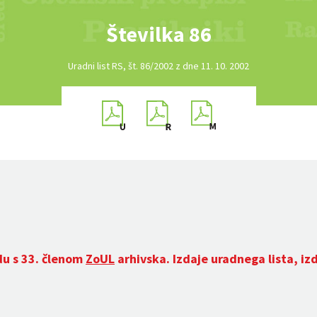
Številka 86
Uradni list RS, št. 86/2002 z dne 11. 10. 2002
du s 33. členom
ZoUL
arhivska. Izdaje uradnega lista, iz