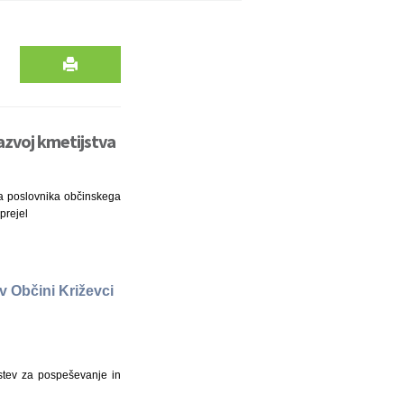
razvoj kmetijstva
ena poslovnika občinskega
prejel
v Občini Križevci
dstev za pospeševanje in