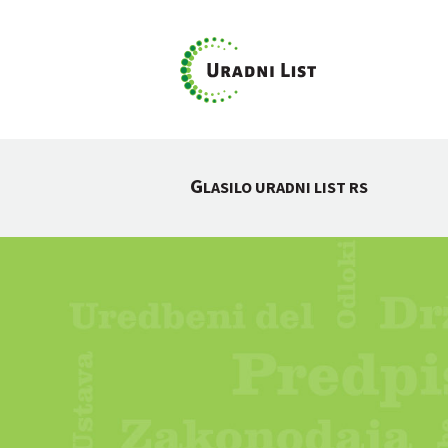
G
LASILO URADNI LIST RS