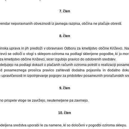
7. člen
endar neporavnanih obveznosti iz javnega razpisa, občina ne plačuje obresti.
8. člen
nska uprava in jih predloži v obravnavo Odboru za kmetijstvo občine Križevci. 
ževci se odloči o vlogi s sklepom oziroma na podlagi sklenjene pogodbe, ki jo mora
za kmetijstvo občine Križevci, sicer izgubijo pravico do odobrenih sredstev.
eljujejo na podlagi dokazil o plačanih računih oziroma potrdil o realizaciji posam
 posameznega prosilca pravico zahtevati dodatna pojasnila in dodatno dokum
 upravičenosti in izpolnjevanje pogojev za pridobitev posameznih proračunskih sr
9. člen
o prispele vloge se zavržejo, neutemeljene pa zavrnejo.
10. člen
deljena sredstva uporabi le za namene, ki so določeni v pogodbi oziroma sklepu.